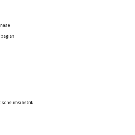
inase
 bagian
onsumsi listrik