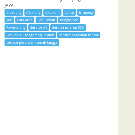
JAYA...
Cibadung
Cibinong
Cidokom
Curug
Jampang
jasa
Pabuaran
Padurenan
Pengasinan
Rawakalong
Service AC
Service ac area BSD
Service AC Tangerang Selatan
service peralatan kantor
service peralatan rumah tangga