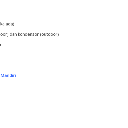
ika ada)
oor) dan kondensor (outdoor)
r
 Mandiri