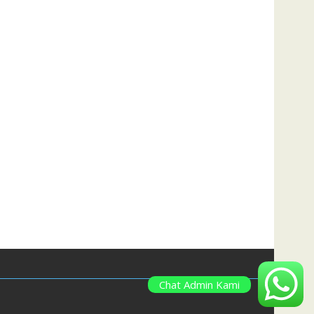
ong Indah,Desa Warujaya,Desa Parung,Desa Jabon Mek
Chat Admin Kami