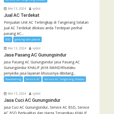
Mei 13, 2024
vy6ot
Jual AC Terdekat
Penjualan Unit AC Terlengkap di Tangerang Selatan
Jual AC Terdekat dilokasi anda Terdepan perihal
pasang AC...
BSD
gedung dan pabrik
Mei 13, 2024
vy6ot
Jasa Pasang AC Gunungsindur
Jasa Pasang AC Gunungsindur Jasa Pasang AC
Gunungsindur KHALIF JAYA MANDIRIselaku
penyedia jasa layanan khususnya dibidang...
Rawakalong
Service AC
Service AC Tangerang Selatan
Mei 13, 2024
vy6ot
Jasa Cuci AC Gunungsindur
Jasa Cuci AC Gunungsindur, Service AC BSD, Service
AC BSD Berkualitas dan Harga Terjangkau KHALIF