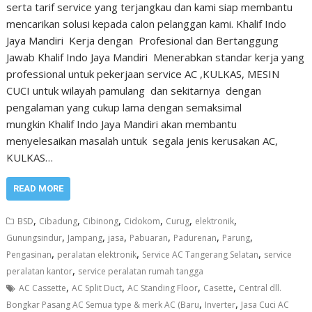
serta tarif service yang terjangkau dan kami siap membantu
mencarikan solusi kepada calon pelanggan kami. Khalif Indo
Jaya Mandiri Kerja dengan Profesional dan Bertanggung
Jawab Khalif Indo Jaya Mandiri Menerabkan standar kerja yang
professional untuk pekerjaan service AC ,KULKAS, MESIN
CUCI untuk wilayah pamulang dan sekitarnya dengan
pengalaman yang cukup lama dengan semaksimal
mungkin Khalif Indo Jaya Mandiri akan membantu
menyelesaikan masalah untuk segala jenis kerusakan AC,
KULKAS…
READ MORE
,
,
,
,
,
,
BSD
Cibadung
Cibinong
Cidokom
Curug
elektronik
,
,
,
,
,
,
Gunungsindur
Jampang
jasa
Pabuaran
Padurenan
Parung
,
,
,
Pengasinan
peralatan elektronik
Service AC Tangerang Selatan
service
,
peralatan kantor
service peralatan rumah tangga
,
,
,
,
AC Cassette
AC Split Duct
AC Standing Floor
Casette
Central dll.
,
,
Bongkar Pasang AC Semua type & merk AC (Baru
Inverter
Jasa Cuci AC