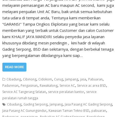
melayanin pemasangan AC baru maupun AC second, kami juga
melayani penjualan Unit AC Baru, baik untuk semua kebutuhan
tata udara di tempat anda, Tentunya kami memberikan
“GARANSI” Tampa Ongkos Ekploitasi yang besar kami selalu
memberikan yang terbaik untuk Customer dan calon Customer
kami KHALIF JAYA MANDIRI selaku penyedia jasa layanan
khususnya dibidang mesin pendingin , kini hadir di wilayah
Gading Serpong, BSD dan sekitarnya, dengan berbekal tenaga
yang berpengalaman dibidangnya kami siap…
READ MORE
,
,
,
,
,
,
,
Cibadung
Cibinong
Cidokom
Curug
Jampang
jasa
Pabuaran
,
,
,
,
,
Padurenan
Pengasinan
Rawakalong
Service AC
Service ac area BSD
,
,
Service AC Tangerang Selatan
service peralatan kantor
service
peralatan rumah tangga
,
,
,
,
Cibadung
Gading Serpong
Jampang
Jasa Pasang AC Gading Serpong
,
,
,
Jasa Pasang AC Gunungsindur
Kawasan Taman Tekno BSD
pabuaran
,
,
,
,
Padurenan
pengasinan
Perbaikan AC Gading Serpong
Rawakalong