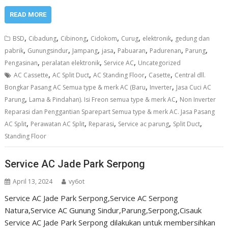
READ MORE
,
,
,
,
,
,
BSD
Cibadung
Cibinong
Cidokom
Curug
elektronik
gedung dan
,
,
,
,
,
,
,
pabrik
Gunungsindur
Jampang
jasa
Pabuaran
Padurenan
Parung
,
,
,
Pengasinan
peralatan elektronik
Service AC
Uncategorized
,
,
,
,
AC Cassette
AC Split Duct
AC Standing Floor
Casette
Central dll.
,
,
Bongkar Pasang AC Semua type & merk AC (Baru
Inverter
Jasa Cuci AC
,
,
Parung
Lama & Pindahan). Isi Freon semua type & merk AC
Non Inverter
Reparasi dan Penggantian Sparepart Semua type & merk AC. Jasa Pasang
,
,
,
,
,
AC Split
Perawatan AC Split
Reparasi
Service ac parung
Split Duct
Standing Floor
Service AC Jade Park Serpong
April 13, 2024
vy6ot
Service AC Jade Park Serpong,Service AC Serpong
Natura,Service AC Gunung Sindur,Parung,Serpong,Cisauk
Service AC Jade Park Serpong dilakukan untuk membersihkan