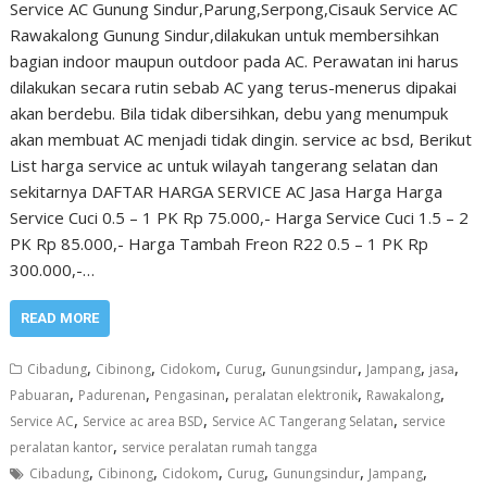
Service AC Gunung Sindur,Parung,Serpong,Cisauk Service AC
Rawakalong Gunung Sindur,dilakukan untuk membersihkan
bagian indoor maupun outdoor pada AC. Perawatan ini harus
dilakukan secara rutin sebab AC yang terus-menerus dipakai
akan berdebu. Bila tidak dibersihkan, debu yang menumpuk
akan membuat AC menjadi tidak dingin. service ac bsd, Berikut
List harga service ac untuk wilayah tangerang selatan dan
sekitarnya DAFTAR HARGA SERVICE AC Jasa Harga Harga
Service Cuci 0.5 – 1 PK Rp 75.000,- Harga Service Cuci 1.5 – 2
PK Rp 85.000,- Harga Tambah Freon R22 0.5 – 1 PK Rp
300.000,-…
READ MORE
,
,
,
,
,
,
,
Cibadung
Cibinong
Cidokom
Curug
Gunungsindur
Jampang
jasa
,
,
,
,
,
Pabuaran
Padurenan
Pengasinan
peralatan elektronik
Rawakalong
,
,
,
Service AC
Service ac area BSD
Service AC Tangerang Selatan
service
,
peralatan kantor
service peralatan rumah tangga
,
,
,
,
,
,
Cibadung
Cibinong
Cidokom
Curug
Gunungsindur
Jampang