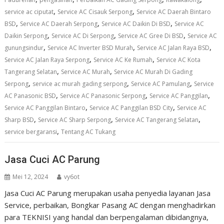
,
,
service ac ciputat
Service AC Cisauk Serpong
Service AC Daerah Bintaro
,
,
,
BSD
Service AC Daerah Serpong
Service AC Daikin Di BSD
Service AC
,
,
,
Daikin Serpong
Service AC Di Serpong
Service AC Gree Di BSD
Service AC
,
,
,
gunungsindur
Service AC Inverter BSD Murah
Service AC Jalan Raya BSD
,
,
Service AC Jalan Raya Serpong
Service AC Ke Rumah
Service AC Kota
,
,
Tangerang Selatan
Service AC Murah
Service AC Murah Di Gading
,
,
,
Serpong
service ac murah gading serpong
Service AC Pamulang
Service
,
,
,
AC Panasonic BSD
Service AC Panasonic Serpong
Service AC Panggilan
,
,
Service AC Panggilan Bintaro
Service AC Panggilan BSD City
Service AC
,
,
,
Sharp BSD
Service AC Sharp Serpong
Service AC Tangerang Selatan
,
service bergaransi
Tentang AC Tukang
Jasa Cuci AC Parung
Mei 12, 2024
vy6ot
Jasa Cuci AC Parung merupakan usaha penyedia layanan Jasa
Service, perbaikan, Bongkar Pasang AC dengan menghadirkan
para TEKNISI yang handal dan berpengalaman dibidangnya,