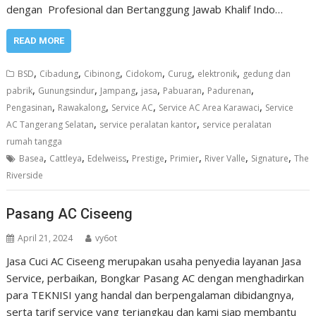
dengan Profesional dan Bertanggung Jawab Khalif Indo…
READ MORE
,
,
,
,
,
,
BSD
Cibadung
Cibinong
Cidokom
Curug
elektronik
gedung dan
,
,
,
,
,
,
pabrik
Gunungsindur
Jampang
jasa
Pabuaran
Padurenan
,
,
,
,
Pengasinan
Rawakalong
Service AC
Service AC Area Karawaci
Service
,
,
AC Tangerang Selatan
service peralatan kantor
service peralatan
rumah tangga
,
,
,
,
,
,
,
Basea
Cattleya
Edelweiss
Prestige
Primier
River Valle
Signature
The
Riverside
Pasang AC Ciseeng
April 21, 2024
vy6ot
Jasa Cuci AC Ciseeng merupakan usaha penyedia layanan Jasa
Service, perbaikan, Bongkar Pasang AC dengan menghadirkan
para TEKNISI yang handal dan berpengalaman dibidangnya,
serta tarif service yang terjangkau dan kami siap membantu