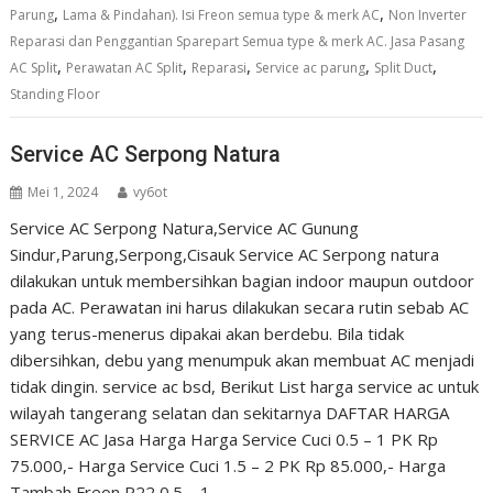
,
,
Parung
Lama & Pindahan). Isi Freon semua type & merk AC
Non Inverter
Reparasi dan Penggantian Sparepart Semua type & merk AC. Jasa Pasang
,
,
,
,
,
AC Split
Perawatan AC Split
Reparasi
Service ac parung
Split Duct
Standing Floor
Service AC Serpong Natura
Mei 1, 2024
vy6ot
Service AC Serpong Natura,Service AC Gunung
Sindur,Parung,Serpong,Cisauk Service AC Serpong natura
dilakukan untuk membersihkan bagian indoor maupun outdoor
pada AC. Perawatan ini harus dilakukan secara rutin sebab AC
yang terus-menerus dipakai akan berdebu. Bila tidak
dibersihkan, debu yang menumpuk akan membuat AC menjadi
tidak dingin. service ac bsd, Berikut List harga service ac untuk
wilayah tangerang selatan dan sekitarnya DAFTAR HARGA
SERVICE AC Jasa Harga Harga Service Cuci 0.5 – 1 PK Rp
75.000,- Harga Service Cuci 1.5 – 2 PK Rp 85.000,- Harga
Tambah Freon R22 0.5 – 1…