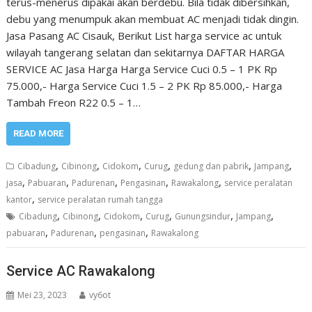
terus-menerus dipakai akan berdebu. Bila tidak dibersihkan,
debu yang menumpuk akan membuat AC menjadi tidak dingin.
Jasa Pasang AC Cisauk, Berikut List harga service ac untuk
wilayah tangerang selatan dan sekitarnya DAFTAR HARGA
SERVICE AC Jasa Harga Harga Service Cuci 0.5 – 1 PK Rp
75.000,- Harga Service Cuci 1.5 – 2 PK Rp 85.000,- Harga
Tambah Freon R22 0.5 – 1…
READ MORE
,
,
,
,
,
,
Cibadung
Cibinong
Cidokom
Curug
gedung dan pabrik
Jampang
,
,
,
,
,
jasa
Pabuaran
Padurenan
Pengasinan
Rawakalong
service peralatan
,
kantor
service peralatan rumah tangga
,
,
,
,
,
,
Cibadung
Cibinong
Cidokom
Curug
Gunungsindur
Jampang
,
,
,
pabuaran
Padurenan
pengasinan
Rawakalong
Service AC Rawakalong
Mei 23, 2023
vy6ot