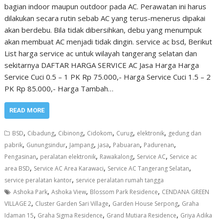
bagian indoor maupun outdoor pada AC. Perawatan ini harus
dilakukan secara rutin sebab AC yang terus-menerus dipakai
akan berdebu. Bila tidak dibersihkan, debu yang menumpuk
akan membuat AC menjadi tidak dingin. service ac bsd, Berikut
List harga service ac untuk wilayah tangerang selatan dan
sekitarnya DAFTAR HARGA SERVICE AC Jasa Harga Harga
Service Cuci 0.5 – 1 PK Rp 75.000,- Harga Service Cuci 1.5 – 2
PK Rp 85.000,- Harga Tambah…
READ MORE
,
,
,
,
,
,
BSD
Cibadung
Cibinong
Cidokom
Curug
elektronik
gedung dan
,
,
,
,
,
,
pabrik
Gunungsindur
Jampang
jasa
Pabuaran
Padurenan
,
,
,
,
Pengasinan
peralatan elektronik
Rawakalong
Service AC
Service ac
,
,
,
area BSD
Service AC Area Karawaci
Service AC Tangerang Selatan
,
service peralatan kantor
service peralatan rumah tangga
,
,
,
Ashoka Park
Ashoka View
Blossom Park Residence
CENDANA GREEN
,
,
,
VILLAGE 2
Cluster Garden Sari Village
Garden House Serpong
Graha
,
,
,
Idaman 15
Graha Sigma Residence
Grand Mutiara Residence
Griya Adika