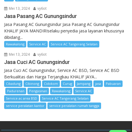
Mei 13, 2024
vy6ot
Jasa Pasang AC Gunungsindur
Jasa Pasang AC Gunungsindur Jasa Pasang AC Gunungsindur
KHALIF JAYA MANDIRIselaku penyedia jasa layanan khususnya
dibidang...
Rawakalong
Service AC
Service AC Tangerang Selatan
Mei 13, 2024
vy6ot
Jasa Cuci AC Gunungsindur
Jasa Cuci AC Gunungsindur, Service AC BSD, Service AC BSD
Berkualitas dan Harga Terjangkau KHALIF JAYA...
Cibadung
Cibinong
Cidokom
Curug
Jampang
jasa
Pabuaran
Padurenan
Pengasinan
Rawakalong
Service AC
Service ac area BSD
Service AC Tangerang Selatan
service peralatan kantor
service peralatan rumah tangga