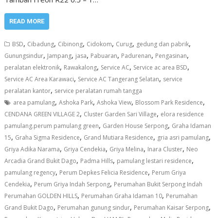
READ MORE
,
,
,
,
,
,
BSD
Cibadung
Cibinong
Cidokom
Curug
gedung dan pabrik
,
,
,
,
,
,
Gunungsindur
Jampang
jasa
Pabuaran
Padurenan
Pengasinan
,
,
,
,
peralatan elektronik
Rawakalong
Service AC
Service ac area BSD
,
,
Service AC Area Karawaci
Service AC Tangerang Selatan
service
,
peralatan kantor
service peralatan rumah tangga
,
,
,
,
area pamulang
Ashoka Park
Ashoka View
Blossom Park Residence
,
,
CENDANA GREEN VILLAGE 2
Cluster Garden Sari Village
elora residence
,
,
pamulang.perum pamulang green
Garden House Serpong
Graha Idaman
,
,
,
,
15
Graha Sigma Residence
Grand Mutiara Residence
gria asri pamulang
,
,
,
,
Griya Adika Narama
Griya Cendekia
Griya Melina
Inara Cluster
Neo
,
,
,
Arcadia Grand Bukit Dago
Padma Hills
pamulang lestari residence
,
,
pamulang regency
Perum Depkes Felicia Residence
Perum Griya
,
,
Cendekia
Perum Griya Indah Serpong
Perumahan Bukit Serpong Indah
,
,
Perumahan GOLDEN HILLS
Perumahan Graha Idaman 10
Perumahan
,
,
,
Grand Bukit Dago
Perumahan gunung sindur
Perumahan Kaisar Serpong