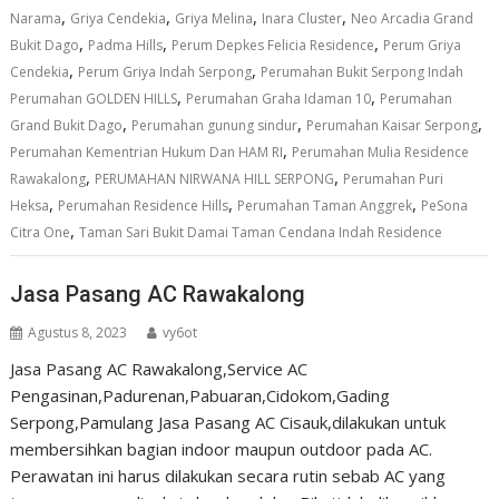
,
,
,
,
Narama
Griya Cendekia
Griya Melina
Inara Cluster
Neo Arcadia Grand
,
,
,
Bukit Dago
Padma Hills
Perum Depkes Felicia Residence
Perum Griya
,
,
Cendekia
Perum Griya Indah Serpong
Perumahan Bukit Serpong Indah
,
,
Perumahan GOLDEN HILLS
Perumahan Graha Idaman 10
Perumahan
,
,
,
Grand Bukit Dago
Perumahan gunung sindur
Perumahan Kaisar Serpong
,
Perumahan Kementrian Hukum Dan HAM RI
Perumahan Mulia Residence
,
,
Rawakalong
PERUMAHAN NIRWANA HILL SERPONG
Perumahan Puri
,
,
,
Heksa
Perumahan Residence Hills
Perumahan Taman Anggrek
PeSona
,
Citra One
Taman Sari Bukit Damai Taman Cendana Indah Residence
Jasa Pasang AC Rawakalong
Agustus 8, 2023
vy6ot
Jasa Pasang AC Rawakalong,Service AC
Pengasinan,Padurenan,Pabuaran,Cidokom,Gading
Serpong,Pamulang Jasa Pasang AC Cisauk,dilakukan untuk
membersihkan bagian indoor maupun outdoor pada AC.
Perawatan ini harus dilakukan secara rutin sebab AC yang