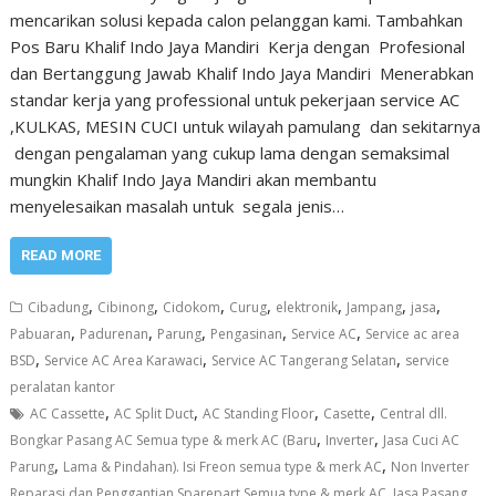
mencarikan solusi kepada calon pelanggan kami. Tambahkan
Pos Baru Khalif Indo Jaya Mandiri Kerja dengan Profesional
dan Bertanggung Jawab Khalif Indo Jaya Mandiri Menerabkan
standar kerja yang professional untuk pekerjaan service AC
,KULKAS, MESIN CUCI untuk wilayah pamulang dan sekitarnya
dengan pengalaman yang cukup lama dengan semaksimal
mungkin Khalif Indo Jaya Mandiri akan membantu
menyelesaikan masalah untuk segala jenis…
READ MORE
,
,
,
,
,
,
,
Cibadung
Cibinong
Cidokom
Curug
elektronik
Jampang
jasa
,
,
,
,
,
Pabuaran
Padurenan
Parung
Pengasinan
Service AC
Service ac area
,
,
,
BSD
Service AC Area Karawaci
Service AC Tangerang Selatan
service
peralatan kantor
,
,
,
,
AC Cassette
AC Split Duct
AC Standing Floor
Casette
Central dll.
,
,
Bongkar Pasang AC Semua type & merk AC (Baru
Inverter
Jasa Cuci AC
,
,
Parung
Lama & Pindahan). Isi Freon semua type & merk AC
Non Inverter
Reparasi dan Penggantian Sparepart Semua type & merk AC. Jasa Pasang