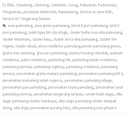
,
,
,
,
,
,
,
BSD
Cibadung
Cibinong
Cidokom
Curug
Pabuaran
Padurenan
,
,
,
,
Pengasinan
peralatan elektronik
Rawakalong
Service ac area BSD
Service AC Tangerang Selatan
,
,
,
area pamulang
arya green pamulang
block E puri pamulang
blok E
,
,
,
puri pamulang
bukit hijau feli city vilage
cluster bella rosa villa pamulang
,
,
,
cluster kintamani
cluster kuta
cluster lxora villa pamulang
cluster the
,
,
,
regent
cluster ubud
elora residence pamulang.perum pamulang green
,
,
,
graha mas serpong
gria asri pamulang
luxuriy housing cilandak
palasari
,
,
,
,
residence
palm residence
pamulang hill
pamulang lestari residence
,
,
,
pamulang permai
pamulang regency
pamulang residence
pamulang
,
,
,
terrace
perumahan graha mutiara pamulang
perumahan pamulang hill 2
,
,
perumahan pamulang indah regency
perumahan pamulang village
,
,
perumahan puri pamulang
perumahan royal pamulang
perumahan sinar
,
,
,
pamulang permai
perumahan tangerang selatan
rumah bukit dago
villa
,
dago pamulang cluster maribaya
villa dago pamulang cluster tampak
,
,
siring
villa dago perumahan parang tritis
villa pamulang mas phase II