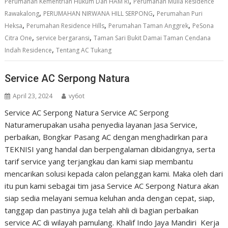
,
Perumahan Kementrian Hukum Dan HAM RI
Perumahan Mulia Residence
,
,
Rawakalong
PERUMAHAN NIRWANA HILL SERPONG
Perumahan Puri
,
,
,
Heksa
Perumahan Residence Hills
Perumahan Taman Anggrek
PeSona
,
,
Citra One
service bergaransi
Taman Sari Bukit Damai Taman Cendana
,
Indah Residence
Tentang AC Tukang
Service AC Serpong Natura
April 23, 2024
vy6ot
Service AC Serpong Natura Service AC Serpong
Naturamerupakan usaha penyedia layanan Jasa Service,
perbaikan, Bongkar Pasang AC dengan menghadirkan para
TEKNISI yang handal dan berpengalaman dibidangnya, serta
tarif service yang terjangkau dan kami siap membantu
mencarikan solusi kepada calon pelanggan kami. Maka oleh dari
itu pun kami sebagai tim jasa Service AC Serpong Natura akan
siap sedia melayani semua keluhan anda dengan cepat, siap,
tanggap dan pastinya juga telah ahli di bagian perbaikan
service AC di wilayah pamulang. Khalif Indo Jaya Mandiri Kerja