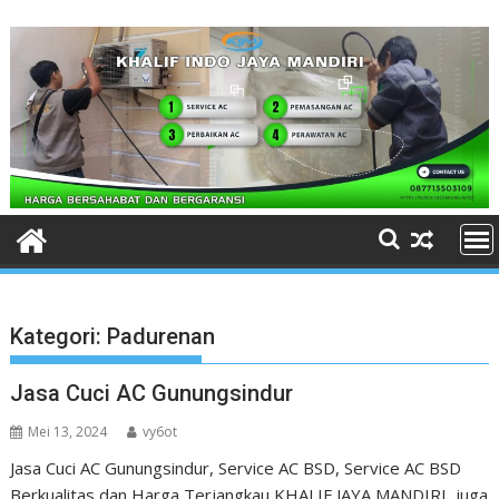
Skip
to
content
Kategori:
Padurenan
Jasa Cuci AC Gunungsindur
Mei 13, 2024
vy6ot
Jasa Cuci AC Gunungsindur, Service AC BSD, Service AC BSD
Berkualitas dan Harga Terjangkau KHALIF JAYA MANDIRI juga