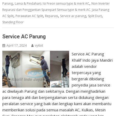
,
,
Parung
Lama & Pindahan). Isi Freon semua type & merk AC
Non Inverter
Reparasi dan Penggantian Sparepart Semua type & merk AC. Jasa Pasang
,
,
,
,
,
AC Split
Perawatan AC Split
Reparasi
Service ac parung
Split Duct
Standing Floor
Service AC Parung
April 17, 2024
vy6ot
Service AC Parung
Khalif Indo Jaya Mandiri
adalah vendor
terpercaya yang
bergerak dibidang
penyedia jasa service
ac diwilayah Parung dan sekitarnya. Dengan menghadirkan
para tenaga ahli dan berpengalaman serta didukung dengan
peralatan service yang baik dan lengkap kami akan membantu
memberikan solusi pada semua masalah AC, Kulkas, Mesin
Cuci, Freezer Mau pun peralatan elektronik anda yang lain,