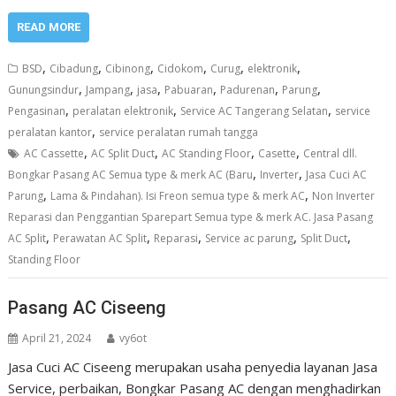
READ MORE
,
,
,
,
,
,
BSD
Cibadung
Cibinong
Cidokom
Curug
elektronik
,
,
,
,
,
,
Gunungsindur
Jampang
jasa
Pabuaran
Padurenan
Parung
,
,
,
Pengasinan
peralatan elektronik
Service AC Tangerang Selatan
service
,
peralatan kantor
service peralatan rumah tangga
,
,
,
,
AC Cassette
AC Split Duct
AC Standing Floor
Casette
Central dll.
,
,
Bongkar Pasang AC Semua type & merk AC (Baru
Inverter
Jasa Cuci AC
,
,
Parung
Lama & Pindahan). Isi Freon semua type & merk AC
Non Inverter
Reparasi dan Penggantian Sparepart Semua type & merk AC. Jasa Pasang
,
,
,
,
,
AC Split
Perawatan AC Split
Reparasi
Service ac parung
Split Duct
Standing Floor
Pasang AC Ciseeng
April 21, 2024
vy6ot
Jasa Cuci AC Ciseeng merupakan usaha penyedia layanan Jasa
Service, perbaikan, Bongkar Pasang AC dengan menghadirkan