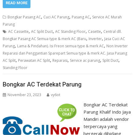
READ MORE
,
,
,
Bongkar Pasang AC
Cuci AC Parung
Pasang AC
Service AC Murah
Parung
,
,
,
,
AC Cassette
AC Split Duct
AC Standing Floor
Casette
Central dll.
,
,
Bongkar Pasang AC Semua type & merk AC (Baru
Inverter
Jasa Cuci AC
,
,
Parung
Lama & Pindahan). Isi Freon semua type & merk AC
Non Inverter
Reparasi dan Penggantian Sparepart Semua type & merk AC. Jasa Pasang
,
,
,
,
,
AC Split
Perawatan AC Split
Reparasi
Service ac parung
Split Duct
Standing Floor
Bongkar AC Terdekat Parung
November 23, 2023
vy6ot
Bongkar AC Terdekat
Parung Khalif Indo Jaya
Mandiri adalah vendor
terpercaya yang
bergerak dibidang