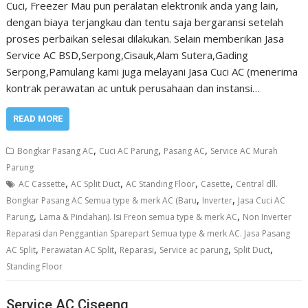
Cuci, Freezer Mau pun peralatan elektronik anda yang lain,
dengan biaya terjangkau dan tentu saja bergaransi setelah
proses perbaikan selesai dilakukan. Selain memberikan Jasa
Service AC BSD,Serpong,Cisauk,Alam Sutera,Gading
Serpong,Pamulang kami juga melayani Jasa Cuci AC (menerima
kontrak perawatan ac untuk perusahaan dan instansi…
READ MORE
,
,
,
Bongkar Pasang AC
Cuci AC Parung
Pasang AC
Service AC Murah
Parung
,
,
,
,
AC Cassette
AC Split Duct
AC Standing Floor
Casette
Central dll.
,
,
Bongkar Pasang AC Semua type & merk AC (Baru
Inverter
Jasa Cuci AC
,
,
Parung
Lama & Pindahan). Isi Freon semua type & merk AC
Non Inverter
Reparasi dan Penggantian Sparepart Semua type & merk AC. Jasa Pasang
,
,
,
,
,
AC Split
Perawatan AC Split
Reparasi
Service ac parung
Split Duct
Standing Floor
Service AC Ciseeng