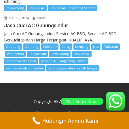
dibidang...
Rawakalong
Service AC
Service AC Tangerang Selatan
Mei 13, 2024
vy6ot
Jasa Cuci AC Gunungsindur
Jasa Cuci AC Gunungsindur, Service AC BSD, Service AC BSD
Berkualitas dan Harga Terjangkau KHALIF JAYA...
Cibadung
Cibinong
Cidokom
Curug
Jampang
jasa
Pabuaran
Padurenan
Pengasinan
Rawakalong
Service AC
Service ac area BSD
Service AC Tangerang Selatan
service peralatan kantor
service peralatan rumah tangga
Chat Admin Kami
Copyright © All rights reserved
Proudly powered by WordPress
|
Theme: SuperMag by
Acme
Themes
Hubungin Admin Kami