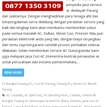
penyedia jasa service
ac diwilayah Parung
dan sekitarnya. Dengan menghadirkan para tenaga ahli dan
berpengalaman serta didukung dengan peralatan service yang
baik dan lengkap kami akan membantu memberikan solusi
pada semua masalah AC, Kulkas, Mesin Cuci, Freezer Mau pun
peralatan elektronik anda yang lain, dengan biaya terjangkau
dan tentu saja bergaransi setelah proses perbaikan selesai
dilakukan. Selain memberikan Service AC Gunungsindur kami
juga melayani Jasa Cuci AC (menerima kontrak perawatan ac
untuk perusahaan dan instansi pemerintahan),…
READ MORE
,
,
,
Bongkar Pasang AC
Cuci AC Parung
Pasang AC
Service AC Murah
Parung
,
,
,
,
AC Cassette
AC Split Duct
AC Standing Floor
Casette
Central dll.
,
,
Bongkar Pasang AC Semua type & merk AC (Baru
Inverter
Jasa Cuci AC
,
,
Parung
Lama & Pindahan). Isi Freon semua type & merk AC
Non Inverter