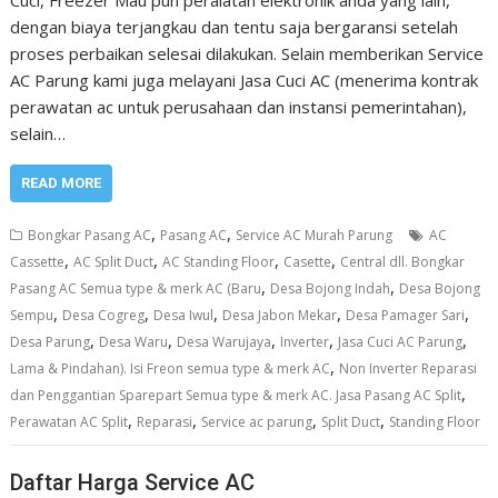
dengan biaya terjangkau dan tentu saja bergaransi setelah
proses perbaikan selesai dilakukan. Selain memberikan Service
AC Parung kami juga melayani Jasa Cuci AC (menerima kontrak
perawatan ac untuk perusahaan dan instansi pemerintahan),
selain…
READ MORE
,
,
Bongkar Pasang AC
Pasang AC
Service AC Murah Parung
AC
,
,
,
,
Cassette
AC Split Duct
AC Standing Floor
Casette
Central dll. Bongkar
,
,
Pasang AC Semua type & merk AC (Baru
Desa Bojong Indah
Desa Bojong
,
,
,
,
,
Sempu
Desa Cogreg
Desa Iwul
Desa Jabon Mekar
Desa Pamager Sari
,
,
,
,
,
Desa Parung
Desa Waru
Desa Warujaya
Inverter
Jasa Cuci AC Parung
,
Lama & Pindahan). Isi Freon semua type & merk AC
Non Inverter Reparasi
,
dan Penggantian Sparepart Semua type & merk AC. Jasa Pasang AC Split
,
,
,
,
Perawatan AC Split
Reparasi
Service ac parung
Split Duct
Standing Floor
Daftar Harga Service AC