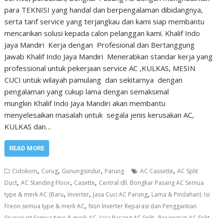
para TEKNISI yang handal dan berpengalaman dibidangnya,
serta tarif service yang terjangkau dan kami siap membantu
mencarikan solusi kepada calon pelanggan kami. Khalif Indo
Jaya Mandiri Kerja dengan Profesional dan Bertanggung
Jawab Khalif Indo Jaya Mandiri Menerabkan standar kerja yang
professional untuk pekerjaan service AC ,KULKAS, MESIN
CUCI untuk wilayah pamulang dan sekitarnya dengan
pengalaman yang cukup lama dengan semaksimal
mungkin Khalif Indo Jaya Mandiri akan membantu
menyelesaikan masalah untuk segala jenis kerusakan AC,
KULKAS dan…
READ MORE
,
,
,
,
Cidokom
Curug
Gunungsindur
Parung
AC Cassette
AC Split
,
,
,
Duct
AC Standing Floor
Casette
Central dll. Bongkar Pasang AC Semua
,
,
,
type & merk AC (Baru
Inverter
Jasa Cuci AC Parung
Lama & Pindahan). Isi
,
Freon semua type & merk AC
Non Inverter Reparasi dan Penggantian
,
,
Sparepart Semua type & merk AC. Jasa Pasang AC Split
Perawatan AC Split