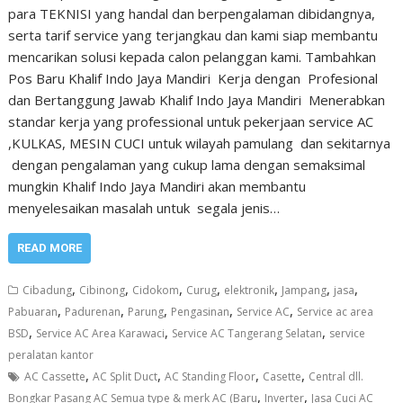
para TEKNISI yang handal dan berpengalaman dibidangnya,
serta tarif service yang terjangkau dan kami siap membantu
mencarikan solusi kepada calon pelanggan kami. Tambahkan
Pos Baru Khalif Indo Jaya Mandiri Kerja dengan Profesional
dan Bertanggung Jawab Khalif Indo Jaya Mandiri Menerabkan
standar kerja yang professional untuk pekerjaan service AC
,KULKAS, MESIN CUCI untuk wilayah pamulang dan sekitarnya
dengan pengalaman yang cukup lama dengan semaksimal
mungkin Khalif Indo Jaya Mandiri akan membantu
menyelesaikan masalah untuk segala jenis…
READ MORE
,
,
,
,
,
,
,
Cibadung
Cibinong
Cidokom
Curug
elektronik
Jampang
jasa
,
,
,
,
,
Pabuaran
Padurenan
Parung
Pengasinan
Service AC
Service ac area
,
,
,
BSD
Service AC Area Karawaci
Service AC Tangerang Selatan
service
peralatan kantor
,
,
,
,
AC Cassette
AC Split Duct
AC Standing Floor
Casette
Central dll.
,
,
Bongkar Pasang AC Semua type & merk AC (Baru
Inverter
Jasa Cuci AC