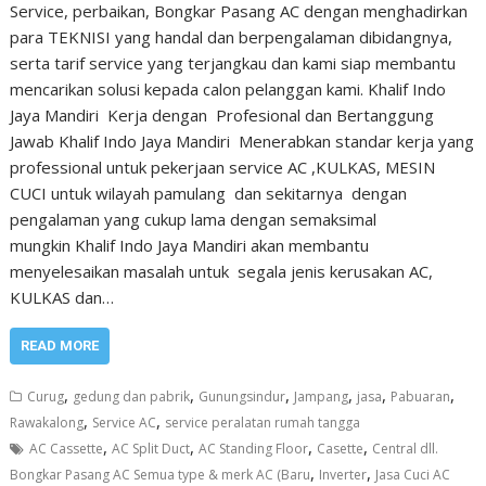
Service, perbaikan, Bongkar Pasang AC dengan menghadirkan
para TEKNISI yang handal dan berpengalaman dibidangnya,
serta tarif service yang terjangkau dan kami siap membantu
mencarikan solusi kepada calon pelanggan kami. Khalif Indo
Jaya Mandiri Kerja dengan Profesional dan Bertanggung
Jawab Khalif Indo Jaya Mandiri Menerabkan standar kerja yang
professional untuk pekerjaan service AC ,KULKAS, MESIN
CUCI untuk wilayah pamulang dan sekitarnya dengan
pengalaman yang cukup lama dengan semaksimal
mungkin Khalif Indo Jaya Mandiri akan membantu
menyelesaikan masalah untuk segala jenis kerusakan AC,
KULKAS dan…
READ MORE
,
,
,
,
,
,
Curug
gedung dan pabrik
Gunungsindur
Jampang
jasa
Pabuaran
,
,
Rawakalong
Service AC
service peralatan rumah tangga
,
,
,
,
AC Cassette
AC Split Duct
AC Standing Floor
Casette
Central dll.
,
,
Bongkar Pasang AC Semua type & merk AC (Baru
Inverter
Jasa Cuci AC