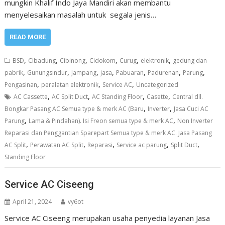
mungkin Khalif Indo Jaya Mandiri akan membantu
menyelesaikan masalah untuk segala jenis…
READ MORE
,
,
,
,
,
,
BSD
Cibadung
Cibinong
Cidokom
Curug
elektronik
gedung dan
,
,
,
,
,
,
,
pabrik
Gunungsindur
Jampang
jasa
Pabuaran
Padurenan
Parung
,
,
,
Pengasinan
peralatan elektronik
Service AC
Uncategorized
,
,
,
,
AC Cassette
AC Split Duct
AC Standing Floor
Casette
Central dll.
,
,
Bongkar Pasang AC Semua type & merk AC (Baru
Inverter
Jasa Cuci AC
,
,
Parung
Lama & Pindahan). Isi Freon semua type & merk AC
Non Inverter
Reparasi dan Penggantian Sparepart Semua type & merk AC. Jasa Pasang
,
,
,
,
,
AC Split
Perawatan AC Split
Reparasi
Service ac parung
Split Duct
Standing Floor
Service AC Ciseeng
April 21, 2024
vy6ot
Service AC Ciseeng merupakan usaha penyedia layanan Jasa