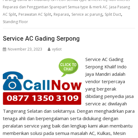
Reparasi dan Penggantian Sparepart Semua type & merk AC. Jasa Pasang
,
,
,
,
,
AC Split
Perawatan AC Split
Reparasi
Service ac parung
Split Duct
Standing Floor
Service AC Gading Serpong
November 23, 2023
vy6ot
Service AC Gading
Serpong Khalif Indo
Jaya Mandiri adalah
vendor terpercaya
yang bergerak
dibidang penyedia jasa
service ac diwilayah
Tangerang Selatan dan sekitarnya. Dengan menghadirkan para
tenaga ahli dan berpengalaman serta didukung dengan
peralatan service yang baik dan lengkap kami akan membantu
memberikan solusi pada semua masalah AC, Kulkas, Mesin