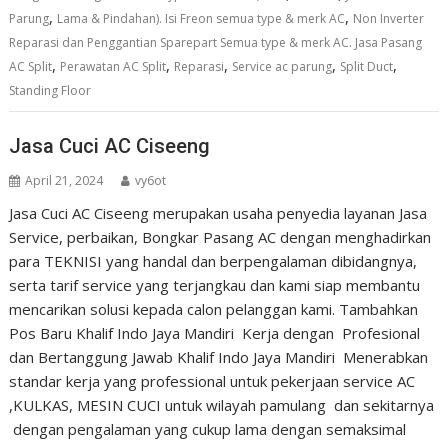
,
,
Parung
Lama & Pindahan). Isi Freon semua type & merk AC
Non Inverter
Reparasi dan Penggantian Sparepart Semua type & merk AC. Jasa Pasang
,
,
,
,
,
AC Split
Perawatan AC Split
Reparasi
Service ac parung
Split Duct
Standing Floor
Jasa Cuci AC Ciseeng
April 21, 2024
vy6ot
Jasa Cuci AC Ciseeng merupakan usaha penyedia layanan Jasa
Service, perbaikan, Bongkar Pasang AC dengan menghadirkan
para TEKNISI yang handal dan berpengalaman dibidangnya,
serta tarif service yang terjangkau dan kami siap membantu
mencarikan solusi kepada calon pelanggan kami. Tambahkan
Pos Baru Khalif Indo Jaya Mandiri Kerja dengan Profesional
dan Bertanggung Jawab Khalif Indo Jaya Mandiri Menerabkan
standar kerja yang professional untuk pekerjaan service AC
,KULKAS, MESIN CUCI untuk wilayah pamulang dan sekitarnya
dengan pengalaman yang cukup lama dengan semaksimal