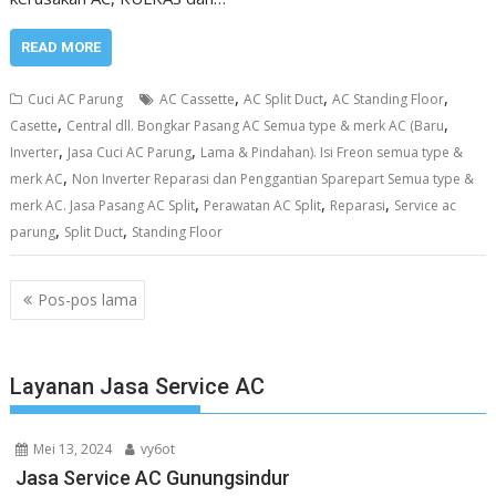
READ MORE
,
,
,
Cuci AC Parung
AC Cassette
AC Split Duct
AC Standing Floor
,
,
Casette
Central dll. Bongkar Pasang AC Semua type & merk AC (Baru
,
,
Inverter
Jasa Cuci AC Parung
Lama & Pindahan). Isi Freon semua type &
,
merk AC
Non Inverter Reparasi dan Penggantian Sparepart Semua type &
,
,
,
merk AC. Jasa Pasang AC Split
Perawatan AC Split
Reparasi
Service ac
,
,
parung
Split Duct
Standing Floor
Navigasi
Pos-pos lama
pos
Layanan Jasa Service AC
Mei 13, 2024
vy6ot
Jasa Service AC Gunungsindur