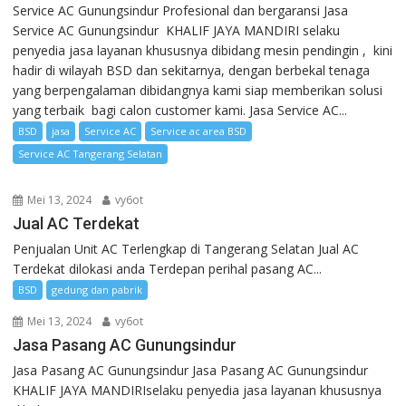
Service AC Gunungsindur Profesional dan bergaransi Jasa
Service AC Gunungsindur KHALIF JAYA MANDIRI selaku
penyedia jasa layanan khususnya dibidang mesin pendingin , kini
hadir di wilayah BSD dan sekitarnya, dengan berbekal tenaga
yang berpengalaman dibidangnya kami siap memberikan solusi
yang terbaik bagi calon customer kami. Jasa Service AC...
BSD
jasa
Service AC
Service ac area BSD
Service AC Tangerang Selatan
Mei 13, 2024
vy6ot
Jual AC Terdekat
Penjualan Unit AC Terlengkap di Tangerang Selatan Jual AC
Terdekat dilokasi anda Terdepan perihal pasang AC...
BSD
gedung dan pabrik
Mei 13, 2024
vy6ot
Jasa Pasang AC Gunungsindur
Jasa Pasang AC Gunungsindur Jasa Pasang AC Gunungsindur
KHALIF JAYA MANDIRIselaku penyedia jasa layanan khususnya