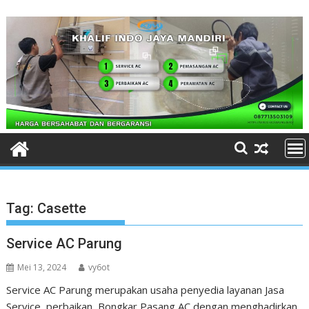
Skip
to
content
Tag:
Casette
Service AC Parung
Mei 13, 2024
vy6ot
Service AC Parung merupakan usaha penyedia layanan Jasa
Service, perbaikan, Bongkar Pasang AC dengan menghadirkan