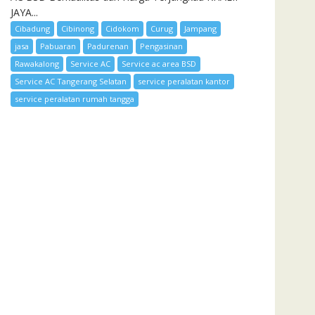
JAYA...
Cibadung
Cibinong
Cidokom
Curug
Jampang
jasa
Pabuaran
Padurenan
Pengasinan
Rawakalong
Service AC
Service ac area BSD
Service AC Tangerang Selatan
service peralatan kantor
service peralatan rumah tangga