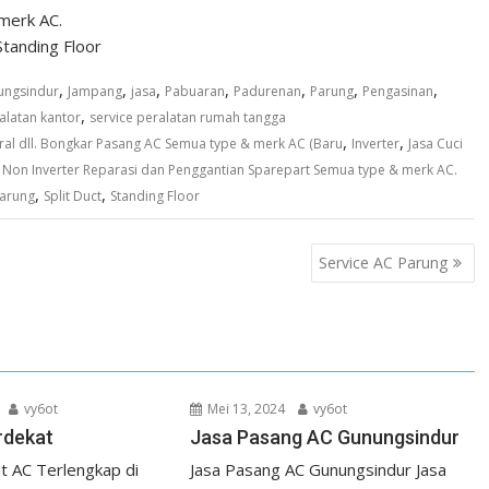
merk AC.
Standing Floor
,
,
,
,
,
,
,
ungsindur
Jampang
jasa
Pabuaran
Padurenan
Parung
Pengasinan
,
alatan kantor
service peralatan rumah tangga
,
,
ral dll. Bongkar Pasang AC Semua type & merk AC (Baru
Inverter
Jasa Cuci
,
Non Inverter Reparasi dan Penggantian Sparepart Semua type & merk AC.
,
,
parung
Split Duct
Standing Floor
Service AC Parung
vy6ot
Mei 13, 2024
vy6ot
rdekat
Jasa Pasang AC Gunungsindur
it AC Terlengkap di
Jasa Pasang AC Gunungsindur Jasa