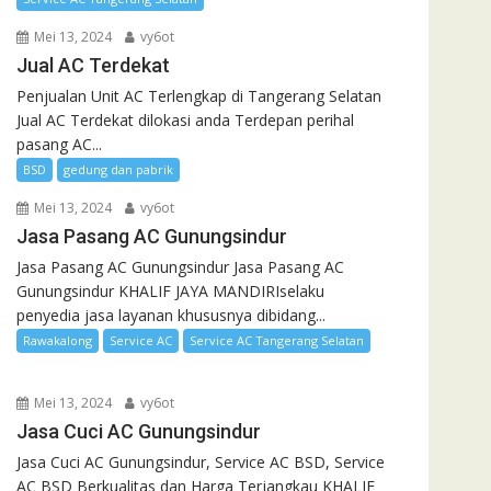
Mei 13, 2024
vy6ot
Jual AC Terdekat
Penjualan Unit AC Terlengkap di Tangerang Selatan
Jual AC Terdekat dilokasi anda Terdepan perihal
pasang AC...
BSD
gedung dan pabrik
Mei 13, 2024
vy6ot
Jasa Pasang AC Gunungsindur
Jasa Pasang AC Gunungsindur Jasa Pasang AC
Gunungsindur KHALIF JAYA MANDIRIselaku
penyedia jasa layanan khususnya dibidang...
Rawakalong
Service AC
Service AC Tangerang Selatan
Mei 13, 2024
vy6ot
Jasa Cuci AC Gunungsindur
Jasa Cuci AC Gunungsindur, Service AC BSD, Service
AC BSD Berkualitas dan Harga Terjangkau KHALIF