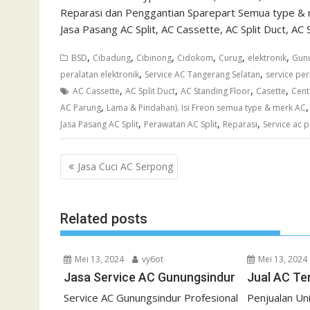
Reparasi dan Penggantian Sparepart Semua type & 
Jasa Pasang AC Split, AC Cassette, AC Split Duct, AC 
,
,
,
,
,
,
BSD
Cibadung
Cibinong
Cidokom
Curug
elektronik
Gun
,
,
peralatan elektronik
Service AC Tangerang Selatan
service per
,
,
,
,
AC Cassette
AC Split Duct
AC Standing Floor
Casette
Cent
,
AC Parung
Lama & Pindahan). Isi Freon semua type & merk AC
,
,
,
Jasa Pasang AC Split
Perawatan AC Split
Reparasi
Service ac 
Navigasi
Jasa Cuci AC Serpong
pos
Related posts
Mei 13, 2024
vy6ot
Mei 13, 2024
Jasa Service AC Gunungsindur
Jual AC Te
Service AC Gunungsindur Profesional
Penjualan Un