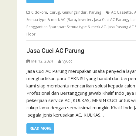
,
,
,
,
Cidokom
Curug
Gunungsindur
Parung
AC Cassette
A
,
,
,
Semua type & merk AC (Baru
Inverter
Jasa Cuci AC Parung
Lam
Penggantian Sparepart Semua type & merk AC. Jasa Pasang AC S
Floor
Jasa Cuci AC Parung
Mei 12, 2024
vy6ot
Jasa Cuci AC Parung merupakan usaha penyedia laya
menghadirkan para TEKNISI yang handal dan berpenga
kami siap membantu mencarikan solusi kepada calon 
Profesional dan Bertanggung Jawab Khalif Indo Jaya
pekerjaan service AC ,KULKAS, MESIN CUCI untuk w
cukup lama dengan semaksimal mungkin Khalif Indo 
segala jenis kerusakan AC, KULKAS…
READ MORE