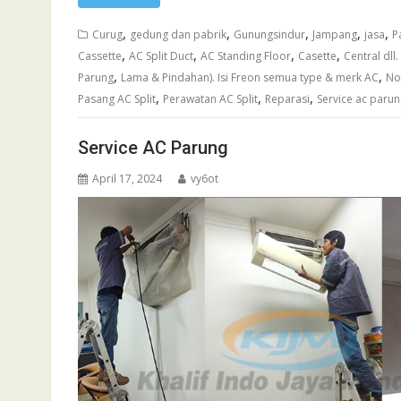
,
,
,
,
,
Curug
gedung dan pabrik
Gunungsindur
Jampang
jasa
P
,
,
,
,
Cassette
AC Split Duct
AC Standing Floor
Casette
Central dl
,
,
Parung
Lama & Pindahan). Isi Freon semua type & merk AC
No
,
,
,
Pasang AC Split
Perawatan AC Split
Reparasi
Service ac paru
Service AC Parung
April 17, 2024
vy6ot