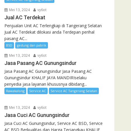
Mei 13, 2024
vy6ot
Jual AC Terdekat
Penjualan Unit AC Terlengkap di Tangerang Selatan
Jual AC Terdekat dilokasi anda Terdepan perihal
pasang AC...
BSD
gedung dan pabrik
Mei 13, 2024
vy6ot
Jasa Pasang AC Gunungsindur
Jasa Pasang AC Gunungsindur Jasa Pasang AC
Gunungsindur KHALIF JAYA MANDIRIselaku
penyedia jasa layanan khususnya dibidang...
Rawakalong
Service AC
Service AC Tangerang Selatan
Mei 13, 2024
vy6ot
Jasa Cuci AC Gunungsindur
Jasa Cuci AC Gunungsindur, Service AC BSD, Service
AC BSD Berkualitas dan Harga Terjangkau KHALIF