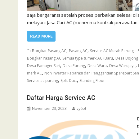
saja bergaransi setelah proses perbaikan selesai di
melayani Jasa Cuci AC (menerima kontrak perawatan 
READ MORE
,
,
Bongkar Pasang AC
Pasang AC
Service AC Murah Parung
,
Bongkar Pasang AC Semua type & merk AC (Baru
Desa Bojong
,
,
,
,
Desa Pamager Sari
Desa Parung
Desa Waru
Desa Warujaya
,
merk AC
Non Inverter Reparasi dan Penggantian Sparepart Sem
,
,
Service ac parung
Split Duct
Standing Floor
Daftar Harga Service AC
November 23, 2023
vy6ot
D