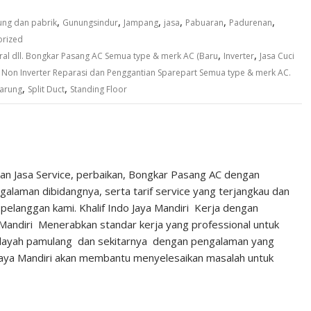
,
,
,
,
,
,
ng dan pabrik
Gunungsindur
Jampang
jasa
Pabuaran
Padurenan
orized
,
,
ral dll. Bongkar Pasang AC Semua type & merk AC (Baru
Inverter
Jasa Cuci
,
Non Inverter Reparasi dan Penggantian Sparepart Semua type & merk AC.
,
,
parung
Split Duct
Standing Floor
an Jasa Service, perbaikan, Bongkar Pasang AC dengan
laman dibidangnya, serta tarif service yang terjangkau dan
pelanggan kami. Khalif Indo Jaya Mandiri Kerja dengan
 Mandiri Menerabkan standar kerja yang professional untuk
ilayah pamulang dan sekitarnya dengan pengalaman yang
Jaya Mandiri akan membantu menyelesaikan masalah untuk