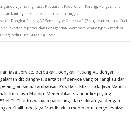
,
,
,
,
,
,
,
ungsindur
Jampang
jasa
Pabuaran
Padurenan
Parung
Pengasinan
,
alatan kantor
service peralatan rumah tangga
,
,
ral dll. Bongkar Pasang AC Semua type & merk AC (Baru
Inverter
Jasa Cuci
,
Non Inverter Reparasi dan Penggantian Sparepart Semua type & merk AC.
,
,
parung
Split Duct
Standing Floor
anan Jasa Service, perbaikan, Bongkar Pasang AC dengan
laman dibidangnya, serta tarif service yang terjangkau dan
 pelanggan kami. Tambahkan Pos Baru Khalif Indo Jaya Mandiri
alif Indo Jaya Mandiri Menerabkan standar kerja yang
MESIN CUCI untuk wilayah pamulang dan sekitarnya dengan
gkin Khalif Indo Jaya Mandiri akan membantu menyelesaikan