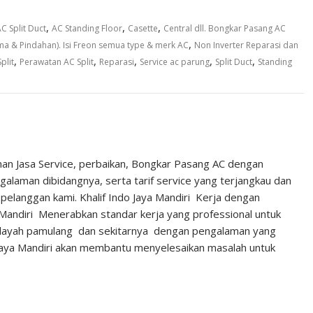
,
,
,
C Split Duct
AC Standing Floor
Casette
Central dll. Bongkar Pasang AC
,
a & Pindahan). Isi Freon semua type & merk AC
Non Inverter Reparasi dan
,
,
,
,
,
plit
Perawatan AC Split
Reparasi
Service ac parung
Split Duct
Standing
nan Jasa Service, perbaikan, Bongkar Pasang AC dengan
laman dibidangnya, serta tarif service yang terjangkau dan
pelanggan kami. Khalif Indo Jaya Mandiri Kerja dengan
 Mandiri Menerabkan standar kerja yang professional untuk
ilayah pamulang dan sekitarnya dengan pengalaman yang
Jaya Mandiri akan membantu menyelesaikan masalah untuk