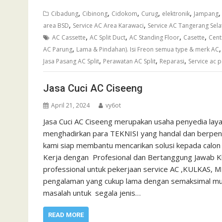
,
,
,
,
,
Cibadung
Cibinong
Cidokom
Curug
elektronik
Jampang
,
,
area BSD
Service AC Area Karawaci
Service AC Tangerang Sela
,
,
,
,
AC Cassette
AC Split Duct
AC Standing Floor
Casette
Cent
,
AC Parung
Lama & Pindahan). Isi Freon semua type & merk AC
,
,
,
Jasa Pasang AC Split
Perawatan AC Split
Reparasi
Service ac 
Jasa Cuci AC Ciseeng
April 21, 2024
vy6ot
Jasa Cuci AC Ciseeng merupakan usaha penyedia lay
menghadirkan para TEKNISI yang handal dan berpenga
kami siap membantu mencarikan solusi kepada calon
Kerja dengan Profesional dan Bertanggung Jawab Kh
professional untuk pekerjaan service AC ,KULKAS, 
pengalaman yang cukup lama dengan semaksimal mun
masalah untuk segala jenis…
READ MORE