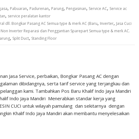
,
,
,
,
,
,
,
jasa
Pabuaran
Padurenan
Parung
Pengasinan
Service AC
Service ac
,
tan
service peralatan kantor
,
,
ral dll. Bongkar Pasang AC Semua type & merk AC (Baru
Inverter
Jasa Cuci
,
Non Inverter Reparasi dan Penggantian Sparepart Semua type & merk AC.
,
,
parung
Split Duct
Standing Floor
anan Jasa Service, perbaikan, Bongkar Pasang AC dengan
laman dibidangnya, serta tarif service yang terjangkau dan
 pelanggan kami. Tambahkan Pos Baru Khalif Indo Jaya Mandiri
alif Indo Jaya Mandiri Menerabkan standar kerja yang
MESIN CUCI untuk wilayah pamulang dan sekitarnya dengan
gkin Khalif Indo Jaya Mandiri akan membantu menyelesaikan