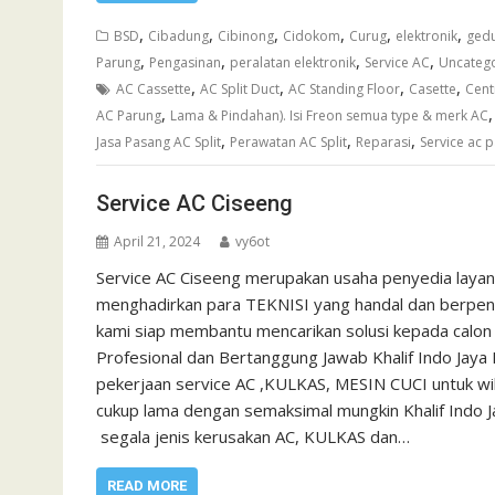
,
,
,
,
,
,
BSD
Cibadung
Cibinong
Cidokom
Curug
elektronik
gedu
,
,
,
,
Parung
Pengasinan
peralatan elektronik
Service AC
Uncateg
,
,
,
,
AC Cassette
AC Split Duct
AC Standing Floor
Casette
Cent
,
AC Parung
Lama & Pindahan). Isi Freon semua type & merk AC
,
,
,
Jasa Pasang AC Split
Perawatan AC Split
Reparasi
Service ac 
Service AC Ciseeng
April 21, 2024
vy6ot
Service AC Ciseeng merupakan usaha penyedia layan
menghadirkan para TEKNISI yang handal dan berpenga
kami siap membantu mencarikan solusi kepada calon 
Profesional dan Bertanggung Jawab Khalif Indo Jaya
pekerjaan service AC ,KULKAS, MESIN CUCI untuk w
cukup lama dengan semaksimal mungkin Khalif Indo 
segala jenis kerusakan AC, KULKAS dan…
READ MORE