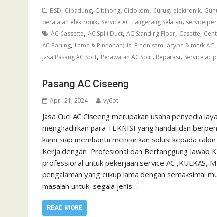
,
,
,
,
,
,
BSD
Cibadung
Cibinong
Cidokom
Curug
elektronik
Gun
,
,
peralatan elektronik
Service AC Tangerang Selatan
service per
,
,
,
,
AC Cassette
AC Split Duct
AC Standing Floor
Casette
Cent
,
AC Parung
Lama & Pindahan). Isi Freon semua type & merk AC
,
,
,
Jasa Pasang AC Split
Perawatan AC Split
Reparasi
Service ac 
Pasang AC Ciseeng
April 21, 2024
vy6ot
Jasa Cuci AC Ciseeng merupakan usaha penyedia lay
menghadirkan para TEKNISI yang handal dan berpenga
kami siap membantu mencarikan solusi kepada calon
Kerja dengan Profesional dan Bertanggung Jawab Kh
professional untuk pekerjaan service AC ,KULKAS, 
pengalaman yang cukup lama dengan semaksimal mun
masalah untuk segala jenis…
READ MORE