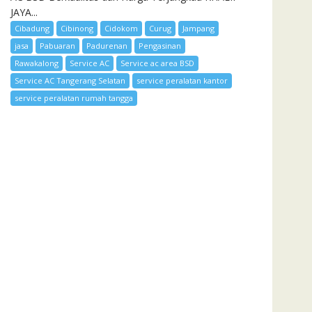
JAYA...
Cibadung
Cibinong
Cidokom
Curug
Jampang
jasa
Pabuaran
Padurenan
Pengasinan
Rawakalong
Service AC
Service ac area BSD
Service AC Tangerang Selatan
service peralatan kantor
service peralatan rumah tangga