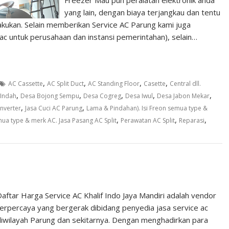
Freezer Mau pun peralatan elektronik anda
yang lain, dengan biaya terjangkau dan tentu
lakukan. Selain memberikan Service AC Parung kami juga
ac untuk perusahaan dan instansi pemerintahan), selain…
,
,
,
,
AC Cassette
AC Split Duct
AC Standing Floor
Casette
Central dll.
,
,
,
,
,
 Indah
Desa Bojong Sempu
Desa Cogreg
Desa Iwul
Desa Jabon Mekar
,
,
Inverter
Jasa Cuci AC Parung
Lama & Pindahan). Isi Freon semua type &
,
,
,
ua type & merk AC. Jasa Pasang AC Split
Perawatan AC Split
Reparasi
aftar Harga Service AC Khalif Indo Jaya Mandiri adalah vendor
terpercaya yang bergerak dibidang penyedia jasa service ac
diwilayah Parung dan sekitarnya. Dengan menghadirkan para