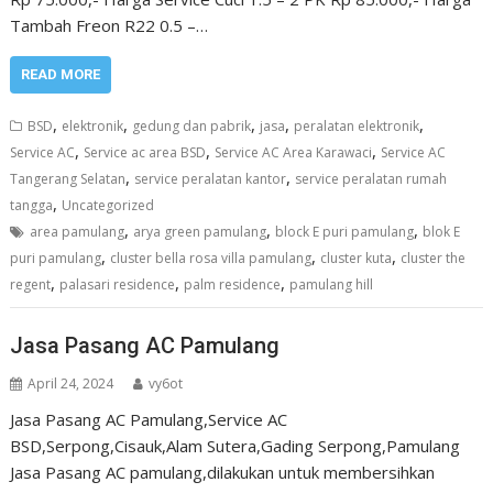
Tambah Freon R22 0.5 –…
READ MORE
,
,
,
,
,
BSD
elektronik
gedung dan pabrik
jasa
peralatan elektronik
,
,
,
Service AC
Service ac area BSD
Service AC Area Karawaci
Service AC
,
,
Tangerang Selatan
service peralatan kantor
service peralatan rumah
,
tangga
Uncategorized
,
,
,
area pamulang
arya green pamulang
block E puri pamulang
blok E
,
,
,
puri pamulang
cluster bella rosa villa pamulang
cluster kuta
cluster the
,
,
,
regent
palasari residence
palm residence
pamulang hill
Jasa Pasang AC Pamulang
April 24, 2024
vy6ot
Jasa Pasang AC Pamulang,Service AC
BSD,Serpong,Cisauk,Alam Sutera,Gading Serpong,Pamulang
Jasa Pasang AC pamulang,dilakukan untuk membersihkan