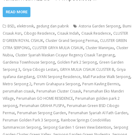
READ MORE
,
,
,
BSD
elektronik
gedung dan pabrik
Astoria Garden Serpong
Bumi
,
,
,
,
Cisauk Asri
Cibogo Residence
Cisauk Indah
Cisauk Residence
CLUSTER
,
,
D'GREEN ROYAL CISAUK
Cluster Grand Serpong Permai
CLUSTER GREEN
,
,
,
CITRA SERPONG
CLUSTER GRIYA MULIA CISAUK
Cluster Maninjau
Cluster
,
,
Nubia
Cluster Syariah Maskan Cicayur Regency Cisauk Tangerang
,
,
Gardenia Townhouse Serpong
Golden Park 2 Serpong
Green Garden
,
,
,
Serpong 3
Griya Cibogo Lestari
GRIYA MULIA CISAUK CLUSTER B
Griya
,
,
,
syafana dangdang
GYAN Serpong Residence
Mall Paradise Walk Serpong
,
,
,
Metro Serpong 2
Perum Grahapura Serpong
Perum Kavling Bermis
,
,
perumahan cisauk
Perumahan Cluster Cisauk
Perumahan Eko Mandiri
,
,
Village
Perumahan GO HOME RESIDENCE
Perumahan golden park 2
,
,
serpong
Perumahan GRAHA PUSPA
Perumahan Green BSD Cibogo
,
,
,
Permai
Perumahan Serpong Garden
Perumahan Syariah Al Fath Garden
,
Peruman Golden Park 3 Serpong
Rainbow Springs CondoVillas
,
,
Summarecon Serpong
Serpong Garden 1 Green View Extention
Serpong
,
,
Garden Cluster Green Valley
Serpong Garden Green Studentia
Serpong