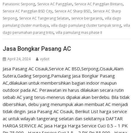
,
,
,
Panasonic Serpong
Service AC Panggilan
Service AC Panggilan Bintaro
,
,
Service AC Panggilan BSD City
Service AC Sharp BSD
Service AC Sharp
,
,
,
Serpong
Service AC Tangerang Selatan
service bergaransi
villa dago
,
,
pamulang cluster maribaya
villa dago pamulang cluster tampak siring
villa
,
dago perumahan parang tritis
villa pamulang mas phase II
Jasa Bongkar Pasang AC
April 24, 2024
vy6ot
Jasa Pasang AC Cisauk,Service AC BSD,Serpong,Cisauk,Alam
Sutera,Gading Serpong,Pamulang Jasa Bongkar Pasang
AC,dilakukan untuk membersihkan bagian indoor maupun
outdoor pada AC. Perawatan ini harus dilakukan secara rutin
sebab AC yang terus-menerus dipakai akan berdebu. Bila tidak
dibersihkan, debu yang menumpuk akan membuat AC menjadi
tidak dingin. Jasa Pasang AC Cisauk, Berikut List harga service
ac untuk wilayah tangerang selatan dan sekitarnya DAFTAR
HARGA SERVICE AC Jasa Harga Harga Service Cuci 0.5 – 1 PK
Rp 75.000,- Harga Service Cuci 1.5 – 2 PK Rp 85.000,- Harga