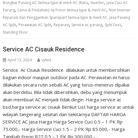
,
,
Bongkar Pasang AC Semua type & merk AC (Baru
Inverter
Jasa Cuci AC
,
,
Parung
Lama & Pindahan). Isi Freon semua type & merk AC
Non Inverter
Reparasi dan Penggantian Sparepart Semua type & merk AC. Jasa Pasang
,
,
,
,
,
AC Split
Perawatan AC Split
Reparasi
Service ac parung
Split Duct
Standing Floor
Service AC Cisauk Residence
April 13, 2024
vy6ot
Service Ac Cisauk Residence dilakukan untuk membersihkan
bagian indoor maupun outdoor pada AC. Perawatan ini harus
dilakukan secara rutin sebab AC yang terus-menerus dipakai
akan berdebu. Bila tidak dibersihkan, debu yang menumpuk
akan membuat AC menjadi tidak dingin. Harga service ac
bsd,harga service ac cisauk Berikut List harga service ac untuk
wilayah tangerang selatan dan sekitarnya DAFTAR HARGA
SERVICE AC Jasa Harga Harga Service Cuci 0.5 – 1 PK Rp
75.000,- Harga Service Cuci 1.5 – 2 PK Rp 85.000,- Harga
Tambah Freon R22 0.5 – 1 PK Rp 300.000,-…