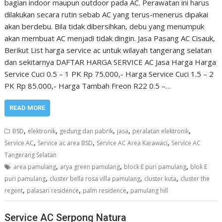
bagian indoor maupun outdoor pada AC. Perawatan ini harus
dilakukan secara rutin sebab AC yang terus-menerus dipakai
akan berdebu. Bila tidak dibersihkan, debu yang menumpuk
akan membuat AC menjadi tidak dingin. Jasa Pasang AC Cisauk,
Berikut List harga service ac untuk wilayah tangerang selatan
dan sekitarnya DAFTAR HARGA SERVICE AC Jasa Harga Harga
Service Cuci 0.5 – 1 PK Rp 75.000,- Harga Service Cuci 1.5 – 2
PK Rp 85.000,- Harga Tambah Freon R22 0.5 –…
READ MORE
,
,
,
,
,
BSD
elektronik
gedung dan pabrik
jasa
peralatan elektronik
,
,
,
Service AC
Service ac area BSD
Service AC Area Karawaci
Service AC
Tangerang Selatan
,
,
,
area pamulang
arya green pamulang
block E puri pamulang
blok E
,
,
,
puri pamulang
cluster bella rosa villa pamulang
cluster kuta
cluster the
,
,
,
regent
palasari residence
palm residence
pamulang hill
Service AC Serpong Natura