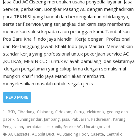
Jasa Cuci AC Ciseeng merupakan usaha penyedia layanan Jasa
Service, perbaikan, Bongkar Pasang AC dengan menghadirkan
para TEKNISI yang handal dan berpengalaman dibidangnya,
serta tarif service yang terjangkau dan kami siap membantu
mencarikan solusi kepada calon pelanggan kami. Tambahkan
Pos Baru Khalif Indo Jaya Mandiri Kerja dengan Profesional
dan Bertanggung Jawab Khalif Indo Jaya Mandiri Menerabkan
standar kerja yang professional untuk pekerjaan service AC
,KULKAS, MESIN CUCI untuk wilayah pamulang dan sekitarnya
dengan pengalaman yang cukup lama dengan semaksimal
mungkin Khalif Indo Jaya Mandiri akan membantu
menyelesaikan masalah untuk segala jenis…
READ MORE
,
,
,
,
,
,
BSD
Cibadung
Cibinong
Cidokom
Curug
elektronik
gedung dan
,
,
,
,
,
,
,
pabrik
Gunungsindur
Jampang
jasa
Pabuaran
Padurenan
Parung
,
,
,
Pengasinan
peralatan elektronik
Service AC
Uncategorized
,
,
,
,
AC Cassette
AC Split Duct
AC Standing Floor
Casette
Central dll.