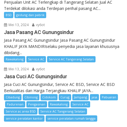
Penjualan Unit AC Terlengkap di Tangerang Selatan Jual AC
Terdekat dilokasi anda Terdepan perihal pasang AC...
BSD
gedung dan pabrik
Mei 13, 2024
vy6ot
Jasa Pasang AC Gunungsindur
Jasa Pasang AC Gunungsindur Jasa Pasang AC Gunungsindur
KHALIF JAYA MANDIRIselaku penyedia jasa layanan khususnya
dibidang...
Rawakalong
Service AC
Service AC Tangerang Selatan
Mei 13, 2024
vy6ot
Jasa Cuci AC Gunungsindur
Jasa Cuci AC Gunungsindur, Service AC BSD, Service AC BSD
Berkualitas dan Harga Terjangkau KHALIF JAYA...
Cibadung
Cibinong
Cidokom
Curug
Jampang
jasa
Pabuaran
Padurenan
Pengasinan
Rawakalong
Service AC
Service ac area BSD
Service AC Tangerang Selatan
service peralatan kantor
service peralatan rumah tangga