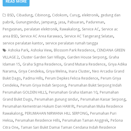
READ MORE
,
,
,
,
,
,
BSD
Cibadung
Cibinong
Cidokom
Curug
elektronik
gedung dan
,
,
,
,
,
,
pabrik
Gunungsindur
Jampang
jasa
Pabuaran
Padurenan
,
,
,
,
Pengasinan
peralatan elektronik
Rawakalong
Service AC
Service ac
,
,
,
area BSD
Service AC Area Karawaci
Service AC Tangerang Selatan
,
service peralatan kantor
service peralatan rumah tangga
,
,
,
Ashoka Park
Ashoka View
Blossom Park Residence
CENDANA GREEN
,
,
,
VILLAGE 2
Cluster Garden Sari Village
Garden House Serpong
Graha
,
,
,
Idaman 15
Graha Sigma Residence
Grand Mutiara Residence
Griya Adika
,
,
,
,
Narama
Griya Cendekia
Griya Melina
Inara Cluster
Neo Arcadia Grand
,
,
,
Bukit Dago
Padma Hills
Perum Depkes Felicia Residence
Perum Griya
,
,
Cendekia
Perum Griya Indah Serpong
Perumahan Bukit Serpong Indah
,
,
Perumahan GOLDEN HILLS
Perumahan Graha Idaman 10
Perumahan
,
,
,
Grand Bukit Dago
Perumahan gunung sindur
Perumahan Kaisar Serpong
,
Perumahan Kementrian Hukum Dan HAM RI
Perumahan Mulia Residence
,
,
Rawakalong
PERUMAHAN NIRWANA HILL SERPONG
Perumahan Puri
,
,
,
Heksa
Perumahan Residence Hills
Perumahan Taman Anggrek
PeSona
,
Citra One
Taman Sari Bukit Damai Taman Cendana Indah Residence