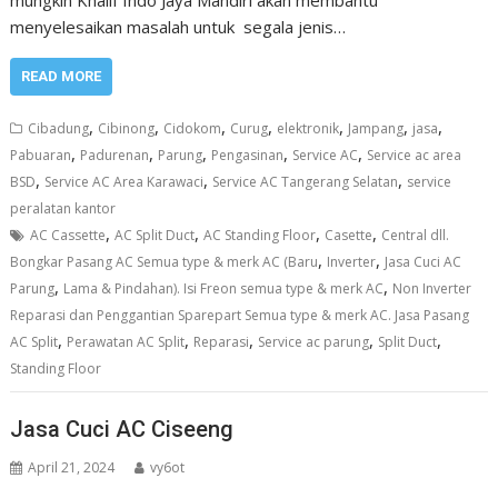
menyelesaikan masalah untuk segala jenis…
READ MORE
,
,
,
,
,
,
,
Cibadung
Cibinong
Cidokom
Curug
elektronik
Jampang
jasa
,
,
,
,
,
Pabuaran
Padurenan
Parung
Pengasinan
Service AC
Service ac area
,
,
,
BSD
Service AC Area Karawaci
Service AC Tangerang Selatan
service
peralatan kantor
,
,
,
,
AC Cassette
AC Split Duct
AC Standing Floor
Casette
Central dll.
,
,
Bongkar Pasang AC Semua type & merk AC (Baru
Inverter
Jasa Cuci AC
,
,
Parung
Lama & Pindahan). Isi Freon semua type & merk AC
Non Inverter
Reparasi dan Penggantian Sparepart Semua type & merk AC. Jasa Pasang
,
,
,
,
,
AC Split
Perawatan AC Split
Reparasi
Service ac parung
Split Duct
Standing Floor
Jasa Cuci AC Ciseeng
April 21, 2024
vy6ot