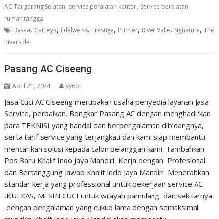
,
,
AC Tangerang Selatan
service peralatan kantor
service peralatan
rumah tangga
,
,
,
,
,
,
,
Basea
Cattleya
Edelweiss
Prestige
Primier
River Valle
Signature
The
Riverside
Pasang AC Ciseeng
April 21, 2024
vy6ot
Jasa Cuci AC Ciseeng merupakan usaha penyedia layanan Jasa
Service, perbaikan, Bongkar Pasang AC dengan menghadirkan
para TEKNISI yang handal dan berpengalaman dibidangnya,
serta tarif service yang terjangkau dan kami siap membantu
mencarikan solusi kepada calon pelanggan kami. Tambahkan
Pos Baru Khalif Indo Jaya Mandiri Kerja dengan Profesional
dan Bertanggung Jawab Khalif Indo Jaya Mandiri Menerabkan
standar kerja yang professional untuk pekerjaan service AC
,KULKAS, MESIN CUCI untuk wilayah pamulang dan sekitarnya
dengan pengalaman yang cukup lama dengan semaksimal
mungkin Khalif Indo Jaya Mandiri akan membantu