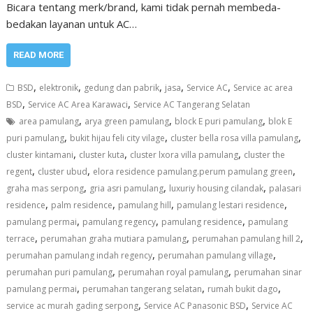
Bicara tentang merk/brand, kami tidak pernah membeda-
bedakan layanan untuk AC…
READ MORE
,
,
,
,
,
BSD
elektronik
gedung dan pabrik
jasa
Service AC
Service ac area
,
,
BSD
Service AC Area Karawaci
Service AC Tangerang Selatan
,
,
,
area pamulang
arya green pamulang
block E puri pamulang
blok E
,
,
,
puri pamulang
bukit hijau feli city vilage
cluster bella rosa villa pamulang
,
,
,
cluster kintamani
cluster kuta
cluster lxora villa pamulang
cluster the
,
,
,
regent
cluster ubud
elora residence pamulang.perum pamulang green
,
,
,
graha mas serpong
gria asri pamulang
luxuriy housing cilandak
palasari
,
,
,
,
residence
palm residence
pamulang hill
pamulang lestari residence
,
,
,
pamulang permai
pamulang regency
pamulang residence
pamulang
,
,
,
terrace
perumahan graha mutiara pamulang
perumahan pamulang hill 2
,
,
perumahan pamulang indah regency
perumahan pamulang village
,
,
perumahan puri pamulang
perumahan royal pamulang
perumahan sinar
,
,
,
pamulang permai
perumahan tangerang selatan
rumah bukit dago
,
,
service ac murah gading serpong
Service AC Panasonic BSD
Service AC