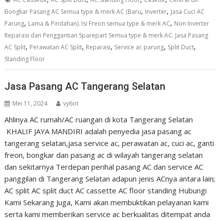
,
,
Bongkar Pasang AC Semua type & merk AC (Baru
Inverter
Jasa Cuci AC
,
,
Parung
Lama & Pindahan). Isi Freon semua type & merk AC
Non Inverter
Reparasi dan Penggantian Sparepart Semua type & merk AC. Jasa Pasang
,
,
,
,
,
AC Split
Perawatan AC Split
Reparasi
Service ac parung
Split Duct
Standing Floor
Jasa Pasang AC Tangerang Selatan
Mei 11, 2024
vy6ot
Ahlinya AC rumah/AC ruangan di kota Tangerang Selatan
KHALIF JAYA MANDIRI adalah penyedia jasa pasang ac
tangerang selatan,jasa service ac, perawatan ac, cuci ac, ganti
freon, bongkar dan pasang ac di wilayah tangerang selatan
dan sekitarnya Terdepan perihal pasang AC dan service AC
panggilan di Tangerang Selatan adapun jenis ACnya antara lain;
AC split AC split duct AC cassette AC floor standing Hubungi
Kami Sekarang Juga, Kami akan membuktikan pelayanan kami
serta kami memberikan service ac berkualitas ditempat anda