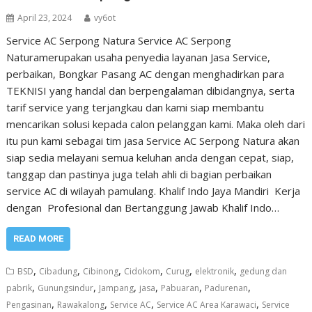
April 23, 2024
vy6ot
Service AC Serpong Natura Service AC Serpong
Naturamerupakan usaha penyedia layanan Jasa Service,
perbaikan, Bongkar Pasang AC dengan menghadirkan para
TEKNISI yang handal dan berpengalaman dibidangnya, serta
tarif service yang terjangkau dan kami siap membantu
mencarikan solusi kepada calon pelanggan kami. Maka oleh dari
itu pun kami sebagai tim jasa Service AC Serpong Natura akan
siap sedia melayani semua keluhan anda dengan cepat, siap,
tanggap dan pastinya juga telah ahli di bagian perbaikan
service AC di wilayah pamulang. Khalif Indo Jaya Mandiri Kerja
dengan Profesional dan Bertanggung Jawab Khalif Indo…
READ MORE
,
,
,
,
,
,
BSD
Cibadung
Cibinong
Cidokom
Curug
elektronik
gedung dan
,
,
,
,
,
,
pabrik
Gunungsindur
Jampang
jasa
Pabuaran
Padurenan
,
,
,
,
Pengasinan
Rawakalong
Service AC
Service AC Area Karawaci
Service