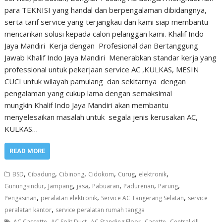
para TEKNISI yang handal dan berpengalaman dibidangnya,
serta tarif service yang terjangkau dan kami siap membantu
mencarikan solusi kepada calon pelanggan kami. Khalif Indo
Jaya Mandiri Kerja dengan Profesional dan Bertanggung
Jawab Khalif Indo Jaya Mandiri Menerabkan standar kerja yang
professional untuk pekerjaan service AC ,KULKAS, MESIN
CUCI untuk wilayah pamulang dan sekitarnya dengan
pengalaman yang cukup lama dengan semaksimal
mungkin Khalif Indo Jaya Mandiri akan membantu
menyelesaikan masalah untuk segala jenis kerusakan AC,
KULKAS…
READ MORE
,
,
,
,
,
,
BSD
Cibadung
Cibinong
Cidokom
Curug
elektronik
,
,
,
,
,
,
Gunungsindur
Jampang
jasa
Pabuaran
Padurenan
Parung
,
,
,
Pengasinan
peralatan elektronik
Service AC Tangerang Selatan
service
,
peralatan kantor
service peralatan rumah tangga
,
,
,
,
AC Cassette
AC Split Duct
AC Standing Floor
Casette
Central dll.