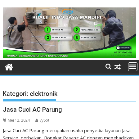
Skip
to
content
Kategori:
elektronik
Jasa Cuci AC Parung
Mei 12, 2024
vy6ot
Jasa Cuci AC Parung merupakan usaha penyedia layanan Jasa
Service, perbaikan, Bongkar Pasang AC dengan menghadirkan