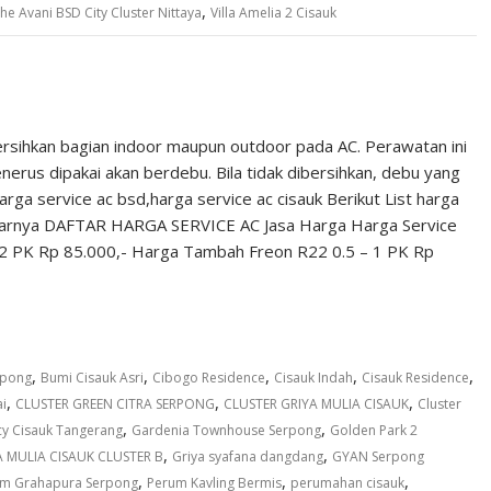
,
he Avani BSD City Cluster Nittaya
Villa Amelia 2 Cisauk
rsihkan bagian indoor maupun outdoor pada AC. Perawatan ini
nerus dipakai akan berdebu. Bila tidak dibersihkan, debu yang
ga service ac bsd,harga service ac cisauk Berikut List harga
kitarnya DAFTAR HARGA SERVICE AC Jasa Harga Harga Service
 – 2 PK Rp 85.000,- Harga Tambah Freon R22 0.5 – 1 PK Rp
,
,
,
,
,
rpong
Bumi Cisauk Asri
Cibogo Residence
Cisauk Indah
Cisauk Residence
,
,
,
i
CLUSTER GREEN CITRA SERPONG
CLUSTER GRIYA MULIA CISAUK
Cluster
,
,
cy Cisauk Tangerang
Gardenia Townhouse Serpong
Golden Park 2
,
,
A MULIA CISAUK CLUSTER B
Griya syafana dangdang
GYAN Serpong
,
,
,
m Grahapura Serpong
Perum Kavling Bermis
perumahan cisauk