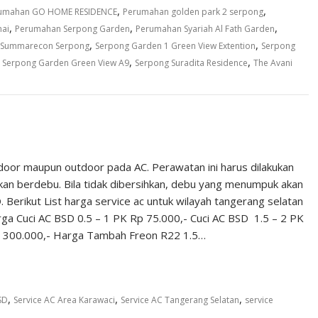
,
,
umahan GO HOME RESIDENCE
Perumahan golden park 2 serpong
,
,
,
ai
Perumahan Serpong Garden
Perumahan Syariah Al Fath Garden
,
,
s Summarecon Serpong
Serpong Garden 1 Green View Extention
Serpong
,
,
,
Serpong Garden Green View A9
Serpong Suradita Residence
The Avani
door maupun outdoor pada AC. Perawatan ini harus dilakukan
kan berdebu. Bila tidak dibersihkan, debu yang menumpuk akan
 Berikut List harga service ac untuk wilayah tangerang selatan
a Cuci AC BSD 0.5 – 1 PK Rp 75.000,- Cuci AC BSD 1.5 – 2 PK
p 300.000,- Harga Tambah Freon R22 1.5…
,
,
,
SD
Service AC Area Karawaci
Service AC Tangerang Selatan
service