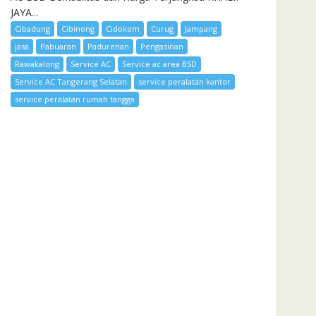
JAYA...
Cibadung
Cibinong
Cidokom
Curug
Jampang
jasa
Pabuaran
Padurenan
Pengasinan
Rawakalong
Service AC
Service ac area BSD
Service AC Tangerang Selatan
service peralatan kantor
service peralatan rumah tangga