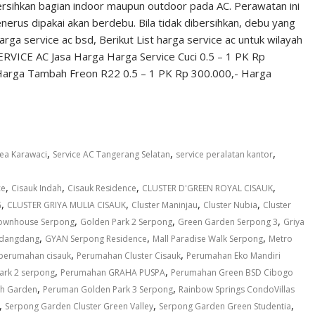
rsihkan bagian indoor maupun outdoor pada AC. Perawatan ini
nerus dipakai akan berdebu. Bila tidak dibersihkan, debu yang
a service ac bsd, Berikut List harga service ac untuk wilayah
RVICE AC Jasa Harga Harga Service Cuci 0.5 – 1 PK Rp
- Harga Tambah Freon R22 0.5 – 1 PK Rp 300.000,- Harga
,
,
,
rea Karawaci
Service AC Tangerang Selatan
service peralatan kantor
,
,
,
,
ce
Cisauk Indah
Cisauk Residence
CLUSTER D'GREEN ROYAL CISAUK
,
,
,
,
G
CLUSTER GRIYA MULIA CISAUK
Cluster Maninjau
Cluster Nubia
Cluster
,
,
,
ownhouse Serpong
Golden Park 2 Serpong
Green Garden Serpong 3
Griya
,
,
,
 dangdang
GYAN Serpong Residence
Mall Paradise Walk Serpong
Metro
,
,
perumahan cisauk
Perumahan Cluster Cisauk
Perumahan Eko Mandiri
,
,
ark 2 serpong
Perumahan GRAHA PUSPA
Perumahan Green BSD Cibogo
,
,
th Garden
Peruman Golden Park 3 Serpong
Rainbow Springs CondoVillas
,
,
,
Serpong Garden Cluster Green Valley
Serpong Garden Green Studentia