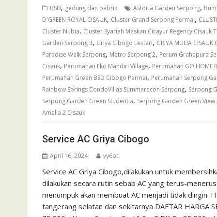
,
,
BSD
gedung dan pabrik
Astoria Garden Serpong
Bumi
,
,
D'GREEN ROYAL CISAUK
Cluster Grand Serpong Permai
CLUST
,
Cluster Nubia
Cluster Syariah Maskan Cicayur Regency Cisauk 
,
,
Garden Serpong 3
Griya Cibogo Lestari
GRIYA MULIA CISAUK 
,
,
Paradise Walk Serpong
Metro Serpong 2
Perum Grahapura S
,
,
Cisauk
Perumahan Eko Mandiri Village
Perumahan GO HOME R
,
Perumahan Green BSD Cibogo Permai
Perumahan Serpong Ga
,
Rainbow Springs CondoVillas Summarecon Serpong
Serpong G
,
Serpong Garden Green Studentia
Serpong Garden Green View
Amelia 2 Cisauk
Service AC Griya Cibogo
April 16, 2024
vy6ot
Service AC Griya Cibogo,dilakukan untuk membersihk
dilakukan secara rutin sebab AC yang terus-menerus 
menumpuk akan membuat AC menjadi tidak dingin. Harg
tangerang selatan dan sekitarnya DAFTAR HARGA SE