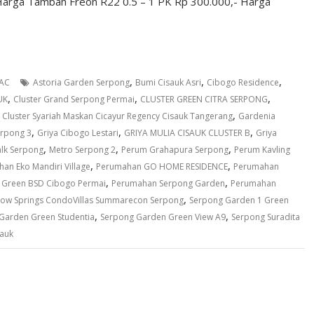
- Harga Tambah Freon R22 0.5 – 1 PK Rp 300.000,- Harga
,
,
,
 AC
Astoria Garden Serpong
Bumi Cisauk Asri
Cibogo Residence
,
,
,
UK
Cluster Grand Serpong Permai
CLUSTER GREEN CITRA SERPONG
,
,
Cluster Syariah Maskan Cicayur Regency Cisauk Tangerang
Gardenia
,
,
,
rpong 3
Griya Cibogo Lestari
GRIYA MULIA CISAUK CLUSTER B
Griya
,
,
,
alk Serpong
Metro Serpong 2
Perum Grahapura Serpong
Perum Kavling
,
,
an Eko Mandiri Village
Perumahan GO HOME RESIDENCE
Perumahan
,
,
Green BSD Cibogo Permai
Perumahan Serpong Garden
Perumahan
,
ow Springs CondoVillas Summarecon Serpong
Serpong Garden 1 Green
,
,
Garden Green Studentia
Serpong Garden Green View A9
Serpong Suradita
sauk