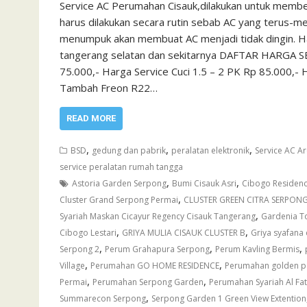
Service AC Perumahan Cisauk,dilakukan untuk membe
harus dilakukan secara rutin sebab AC yang terus-me
menumpuk akan membuat AC menjadi tidak dingin. Harg
tangerang selatan dan sekitarnya DAFTAR HARGA SE
75.000,- Harga Service Cuci 1.5 – 2 PK Rp 85.000,
Tambah Freon R22…
READ MORE
,
,
,
BSD
gedung dan pabrik
peralatan elektronik
Service AC A
service peralatan rumah tangga
,
,
Astoria Garden Serpong
Bumi Cisauk Asri
Cibogo Residen
,
Cluster Grand Serpong Permai
CLUSTER GREEN CITRA SERPON
,
Syariah Maskan Cicayur Regency Cisauk Tangerang
Gardenia T
,
,
Cibogo Lestari
GRIYA MULIA CISAUK CLUSTER B
Griya syafana
,
,
,
Serpong 2
Perum Grahapura Serpong
Perum Kavling Bermis
,
,
Village
Perumahan GO HOME RESIDENCE
Perumahan golden p
,
,
Permai
Perumahan Serpong Garden
Perumahan Syariah Al Fa
,
Summarecon Serpong
Serpong Garden 1 Green View Extention