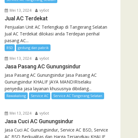
Mei 13, 2024
vy6ot
Jual AC Terdekat
Penjualan Unit AC Terlengkap di Tangerang Selatan
Jual AC Terdekat dilokasi anda Terdepan perihal
pasang AC...
BSD
gedung dan pabrik
Mei 13, 2024
vy6ot
Jasa Pasang AC Gunungsindur
Jasa Pasang AC Gunungsindur Jasa Pasang AC
Gunungsindur KHALIF JAYA MANDIRIselaku
penyedia jasa layanan khususnya dibidang...
Rawakalong
Service AC
Service AC Tangerang Selatan
Mei 13, 2024
vy6ot
Jasa Cuci AC Gunungsindur
Jasa Cuci AC Gunungsindur, Service AC BSD, Service
AC BSD Berkualitas dan Harga Terjangkau KHALIF