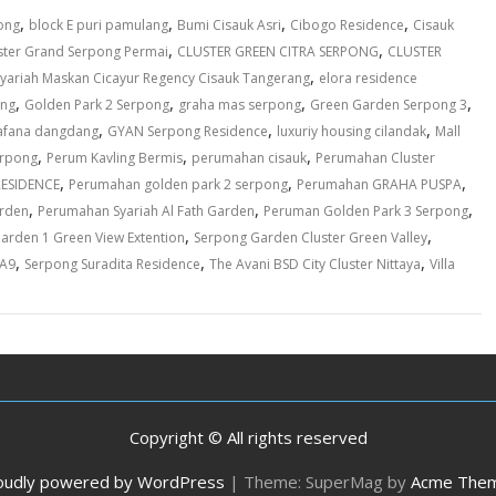
,
,
,
,
ong
block E puri pamulang
Bumi Cisauk Asri
Cibogo Residence
Cisauk
,
,
ster Grand Serpong Permai
CLUSTER GREEN CITRA SERPONG
CLUSTER
,
Syariah Maskan Cicayur Regency Cisauk Tangerang
elora residence
,
,
,
,
ong
Golden Park 2 Serpong
graha mas serpong
Green Garden Serpong 3
,
,
,
yafana dangdang
GYAN Serpong Residence
luxuriy housing cilandak
Mall
,
,
,
erpong
Perum Kavling Bermis
perumahan cisauk
Perumahan Cluster
,
,
,
ESIDENCE
Perumahan golden park 2 serpong
Perumahan GRAHA PUSPA
,
,
,
rden
Perumahan Syariah Al Fath Garden
Peruman Golden Park 3 Serpong
,
,
arden 1 Green View Extention
Serpong Garden Cluster Green Valley
,
,
,
 A9
Serpong Suradita Residence
The Avani BSD City Cluster Nittaya
Villa
Copyright © All rights reserved
oudly powered by WordPress
|
Theme: SuperMag by
Acme The