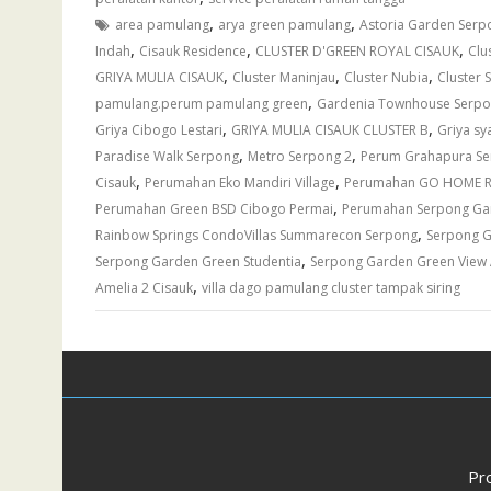
,
,
area pamulang
arya green pamulang
Astoria Garden Serp
,
,
,
Indah
Cisauk Residence
CLUSTER D'GREEN ROYAL CISAUK
Clu
,
,
,
GRIYA MULIA CISAUK
Cluster Maninjau
Cluster Nubia
Cluster 
,
pamulang.perum pamulang green
Gardenia Townhouse Serp
,
,
Griya Cibogo Lestari
GRIYA MULIA CISAUK CLUSTER B
Griya s
,
,
Paradise Walk Serpong
Metro Serpong 2
Perum Grahapura S
,
,
Cisauk
Perumahan Eko Mandiri Village
Perumahan GO HOME R
,
Perumahan Green BSD Cibogo Permai
Perumahan Serpong Ga
,
Rainbow Springs CondoVillas Summarecon Serpong
Serpong G
,
Serpong Garden Green Studentia
Serpong Garden Green View
,
Amelia 2 Cisauk
villa dago pamulang cluster tampak siring
Pr