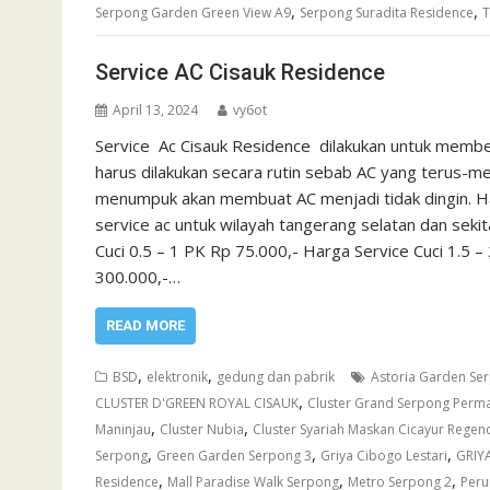
,
,
Serpong Garden Green View A9
Serpong Suradita Residence
T
Service AC Cisauk Residence
April 13, 2024
vy6ot
Service Ac Cisauk Residence dilakukan untuk membe
harus dilakukan secara rutin sebab AC yang terus-me
menumpuk akan membuat AC menjadi tidak dingin. Har
service ac untuk wilayah tangerang selatan dan se
Cuci 0.5 – 1 PK Rp 75.000,- Harga Service Cuci 1.5
300.000,-…
READ MORE
,
,
BSD
elektronik
gedung dan pabrik
Astoria Garden Se
,
CLUSTER D'GREEN ROYAL CISAUK
Cluster Grand Serpong Perma
,
,
Maninjau
Cluster Nubia
Cluster Syariah Maskan Cicayur Regen
,
,
,
Serpong
Green Garden Serpong 3
Griya Cibogo Lestari
GRIY
,
,
,
Residence
Mall Paradise Walk Serpong
Metro Serpong 2
Peru