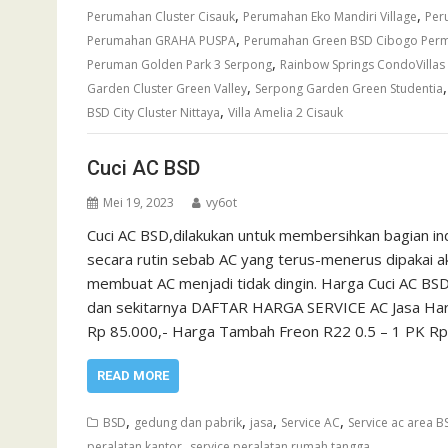
,
,
Perumahan Cluster Cisauk
Perumahan Eko Mandiri Village
Per
,
Perumahan GRAHA PUSPA
Perumahan Green BSD Cibogo Perm
,
Peruman Golden Park 3 Serpong
Rainbow Springs CondoVilla
,
Garden Cluster Green Valley
Serpong Garden Green Studentia
,
BSD City Cluster Nittaya
Villa Amelia 2 Cisauk
Cuci AC BSD
Mei 19, 2023
vy6ot
Cuci AC BSD,dilakukan untuk membersihkan bagian in
secara rutin sebab AC yang terus-menerus dipakai a
membuat AC menjadi tidak dingin. Harga Cuci AC BSD.
dan sekitarnya DAFTAR HARGA SERVICE AC Jasa Harg
Rp 85.000,- Harga Tambah Freon R22 0.5 – 1 PK R
READ MORE
,
,
,
,
BSD
gedung dan pabrik
jasa
Service AC
Service ac area B
,
peralatan kantor
service peralatan rumah tangga