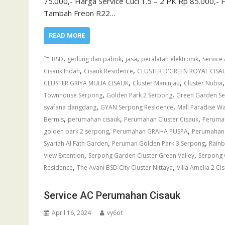
75.000,- Harga Service Cuci 1.5 – 2 PK Rp 85.000,
Tambah Freon R22…
READ MORE
,
,
,
,
BSD
gedung dan pabrik
jasa
peralatan elektronik
Service
,
,
Cisauk Indah
Cisauk Residence
CLUSTER D'GREEN ROYAL CISA
,
,
CLUSTER GRIYA MULIA CISAUK
Cluster Maninjau
Cluster Nubia
,
,
Townhouse Serpong
Golden Park 2 Serpong
Green Garden Se
,
,
syafana dangdang
GYAN Serpong Residence
Mall Paradise W
,
,
,
Bermis
perumahan cisauk
Perumahan Cluster Cisauk
Perumah
,
,
golden park 2 serpong
Perumahan GRAHA PUSPA
Perumahan 
,
,
Syariah Al Fath Garden
Peruman Golden Park 3 Serpong
Rainb
,
,
View Extention
Serpong Garden Cluster Green Valley
Serpong 
,
,
Residence
The Avani BSD City Cluster Nittaya
Villa Amelia 2 Ci
Service AC Perumahan Cisauk
April 16, 2024
vy6ot