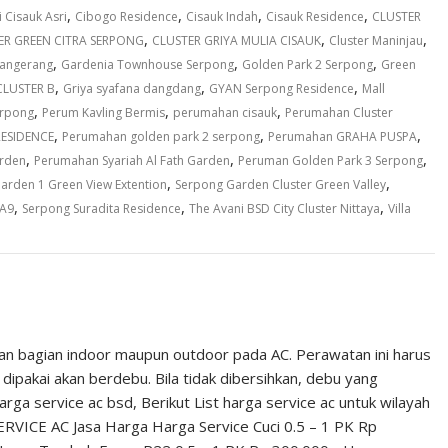
,
,
,
,
 Cisauk Asri
Cibogo Residence
Cisauk Indah
Cisauk Residence
CLUSTER
,
,
,
ER GREEN CITRA SERPONG
CLUSTER GRIYA MULIA CISAUK
Cluster Maninjau
,
,
,
Tangerang
Gardenia Townhouse Serpong
Golden Park 2 Serpong
Green
,
,
,
CLUSTER B
Griya syafana dangdang
GYAN Serpong Residence
Mall
,
,
,
erpong
Perum Kavling Bermis
perumahan cisauk
Perumahan Cluster
,
,
,
ESIDENCE
Perumahan golden park 2 serpong
Perumahan GRAHA PUSPA
,
,
,
rden
Perumahan Syariah Al Fath Garden
Peruman Golden Park 3 Serpong
,
,
arden 1 Green View Extention
Serpong Garden Cluster Green Valley
,
,
,
 A9
Serpong Suradita Residence
The Avani BSD City Cluster Nittaya
Villa
an bagian indoor maupun outdoor pada AC. Perawatan ini harus
dipakai akan berdebu. Bila tidak dibersihkan, debu yang
a service ac bsd, Berikut List harga service ac untuk wilayah
RVICE AC Jasa Harga Harga Service Cuci 0.5 – 1 PK Rp