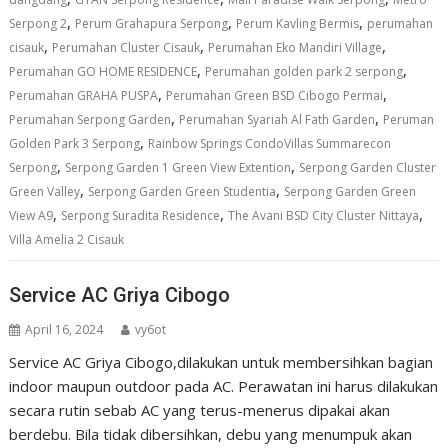
,
,
,
Serpong 2
Perum Grahapura Serpong
Perum Kavling Bermis
perumahan
,
,
,
cisauk
Perumahan Cluster Cisauk
Perumahan Eko Mandiri Village
,
,
Perumahan GO HOME RESIDENCE
Perumahan golden park 2 serpong
,
,
Perumahan GRAHA PUSPA
Perumahan Green BSD Cibogo Permai
,
,
Perumahan Serpong Garden
Perumahan Syariah Al Fath Garden
Peruman
,
Golden Park 3 Serpong
Rainbow Springs CondoVillas Summarecon
,
,
Serpong
Serpong Garden 1 Green View Extention
Serpong Garden Cluster
,
,
Green Valley
Serpong Garden Green Studentia
Serpong Garden Green
,
,
,
View A9
Serpong Suradita Residence
The Avani BSD City Cluster Nittaya
Villa Amelia 2 Cisauk
Service AC Griya Cibogo
April 16, 2024
vy6ot
Service AC Griya Cibogo,dilakukan untuk membersihkan bagian
indoor maupun outdoor pada AC. Perawatan ini harus dilakukan
secara rutin sebab AC yang terus-menerus dipakai akan
berdebu. Bila tidak dibersihkan, debu yang menumpuk akan