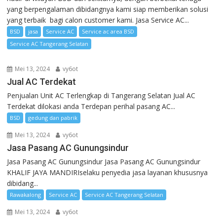
yang berpengalaman dibidangnya kami siap memberikan solusi
yang terbaik bagi calon customer kami. Jasa Service AC...
BSD
jasa
Service AC
Service ac area BSD
Service AC Tangerang Selatan
Mei 13, 2024
vy6ot
Jual AC Terdekat
Penjualan Unit AC Terlengkap di Tangerang Selatan Jual AC
Terdekat dilokasi anda Terdepan perihal pasang AC...
BSD
gedung dan pabrik
Mei 13, 2024
vy6ot
Jasa Pasang AC Gunungsindur
Jasa Pasang AC Gunungsindur Jasa Pasang AC Gunungsindur
KHALIF JAYA MANDIRIselaku penyedia jasa layanan khususnya
dibidang...
Rawakalong
Service AC
Service AC Tangerang Selatan
Mei 13, 2024
vy6ot