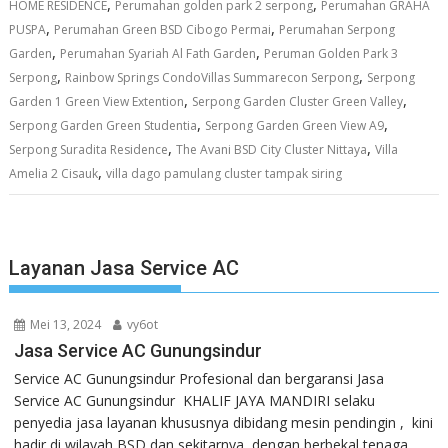
,
,
HOME RESIDENCE
Perumahan golden park 2 serpong
Perumahan GRAHA
,
,
PUSPA
Perumahan Green BSD Cibogo Permai
Perumahan Serpong
,
,
Garden
Perumahan Syariah Al Fath Garden
Peruman Golden Park 3
,
,
Serpong
Rainbow Springs CondoVillas Summarecon Serpong
Serpong
,
,
Garden 1 Green View Extention
Serpong Garden Cluster Green Valley
,
,
Serpong Garden Green Studentia
Serpong Garden Green View A9
,
,
Serpong Suradita Residence
The Avani BSD City Cluster Nittaya
Villa
,
Amelia 2 Cisauk
villa dago pamulang cluster tampak siring
Layanan Jasa Service AC
Mei 13, 2024
vy6ot
Jasa Service AC Gunungsindur
Service AC Gunungsindur Profesional dan bergaransi Jasa
Service AC Gunungsindur KHALIF JAYA MANDIRI selaku
penyedia jasa layanan khususnya dibidang mesin pendingin , kini
hadir di wilayah BSD dan sekitarnya, dengan berbekal tenaga