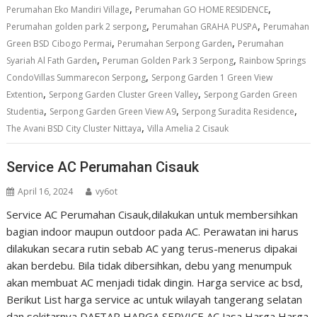
,
,
Perumahan Eko Mandiri Village
Perumahan GO HOME RESIDENCE
,
,
Perumahan golden park 2 serpong
Perumahan GRAHA PUSPA
Perumahan
,
,
Green BSD Cibogo Permai
Perumahan Serpong Garden
Perumahan
,
,
Syariah Al Fath Garden
Peruman Golden Park 3 Serpong
Rainbow Springs
,
CondoVillas Summarecon Serpong
Serpong Garden 1 Green View
,
,
Extention
Serpong Garden Cluster Green Valley
Serpong Garden Green
,
,
,
Studentia
Serpong Garden Green View A9
Serpong Suradita Residence
,
The Avani BSD City Cluster Nittaya
Villa Amelia 2 Cisauk
Service AC Perumahan Cisauk
April 16, 2024
vy6ot
Service AC Perumahan Cisauk,dilakukan untuk membersihkan
bagian indoor maupun outdoor pada AC. Perawatan ini harus
dilakukan secara rutin sebab AC yang terus-menerus dipakai
akan berdebu. Bila tidak dibersihkan, debu yang menumpuk
akan membuat AC menjadi tidak dingin. Harga service ac bsd,
Berikut List harga service ac untuk wilayah tangerang selatan
dan sekitarnya DAFTAR HARGA SERVICE AC Jasa Harga Harga