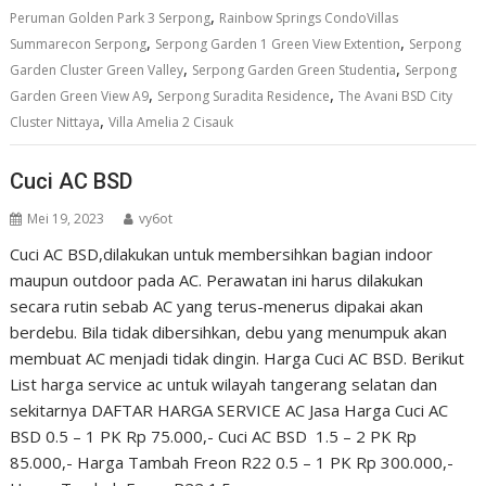
,
Peruman Golden Park 3 Serpong
Rainbow Springs CondoVillas
,
,
Summarecon Serpong
Serpong Garden 1 Green View Extention
Serpong
,
,
Garden Cluster Green Valley
Serpong Garden Green Studentia
Serpong
,
,
Garden Green View A9
Serpong Suradita Residence
The Avani BSD City
,
Cluster Nittaya
Villa Amelia 2 Cisauk
Cuci AC BSD
Mei 19, 2023
vy6ot
Cuci AC BSD,dilakukan untuk membersihkan bagian indoor
maupun outdoor pada AC. Perawatan ini harus dilakukan
secara rutin sebab AC yang terus-menerus dipakai akan
berdebu. Bila tidak dibersihkan, debu yang menumpuk akan
membuat AC menjadi tidak dingin. Harga Cuci AC BSD. Berikut
List harga service ac untuk wilayah tangerang selatan dan
sekitarnya DAFTAR HARGA SERVICE AC Jasa Harga Cuci AC
BSD 0.5 – 1 PK Rp 75.000,- Cuci AC BSD 1.5 – 2 PK Rp
85.000,- Harga Tambah Freon R22 0.5 – 1 PK Rp 300.000,-