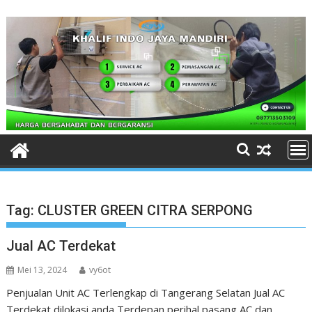
Skip
to
content
Tag:
CLUSTER GREEN CITRA SERPONG
Jual AC Terdekat
Mei 13, 2024
vy6ot
Penjualan Unit AC Terlengkap di Tangerang Selatan Jual AC
Terdekat dilokasi anda Terdepan perihal pasang AC dan