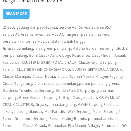
Harga Tambah Freon R22 1.5…
READ MORE
,
,
,
,
,
BSD
gedung dan pabrik
jasa
Service AC
Service ac area BSD
,
,
Service AC Area Karawaci
Service AC Tangerang Selatan
service
,
peralatan kantor
service peralatan rumah tangga
,
,
,
area pamulang
arya green pamulang
Astoria Garden Serpong
block E
,
,
,
,
puri pamulang
Bumi Cisauk Asri
Cibogo Residence
Cisauk Indah
Cisauk
,
,
Residence
CLUSTER D'GREEN ROYAL CISAUK
Cluster Grand Serpong
,
,
,
Permai
CLUSTER GREEN CITRA SERPONG
CLUSTER GRIYA MULIA CISAUK
,
,
Cluster Maninjau
Cluster Nubia
Cluster Syariah Maskan Cicayur Regency
,
,
Cisauk Tangerang
elora residence pamulang.perum pamulang green
,
,
Gardenia Townhouse Serpong
Golden Park 2 Serpong
graha mas
,
,
,
serpong
Green Garden Serpong 3
Griya Cibogo Lestari
GRIYA MULIA
,
,
,
CISAUK CLUSTER B
Griya syafana dangdang
GYAN Serpong Residence
,
,
,
luxuriy housing cilandak
Mall Paradise Walk Serpong
Metro Serpong 2
,
,
,
Perum Grahapura Serpong
Perum Kavling Bermis
perumahan cisauk
,
,
Perumahan Cluster Cisauk
Perumahan Eko Mandiri Village
Perumahan GO