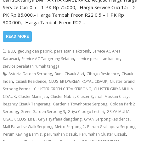
Service Cuci 0.5 – 1 PK Rp 75.000,- Harga Service Cuci 1.5 – 2
PK Rp 85.000,- Harga Tambah Freon R22 0.5 – 1 PK Rp
300.000,- Harga Tambah Freon R22…
READ MORE
,
,
,
BSD
gedung dan pabrik
peralatan elektronik
Service AC Area
,
,
,
Karawaci
Service AC Tangerang Selatan
service peralatan kantor
service peralatan rumah tangga
,
,
,
Astoria Garden Serpong
Bumi Cisauk Asri
Cibogo Residence
Cisauk
,
,
,
Indah
Cisauk Residence
CLUSTER D'GREEN ROYAL CISAUK
Cluster Grand
,
,
Serpong Permai
CLUSTER GREEN CITRA SERPONG
CLUSTER GRIYA MULIA
,
,
,
CISAUK
Cluster Maninjau
Cluster Nubia
Cluster Syariah Maskan Cicayur
,
,
Regency Cisauk Tangerang
Gardenia Townhouse Serpong
Golden Park 2
,
,
,
Serpong
Green Garden Serpong 3
Griya Cibogo Lestari
GRIYA MULIA
,
,
,
CISAUK CLUSTER B
Griya syafana dangdang
GYAN Serpong Residence
,
,
,
Mall Paradise Walk Serpong
Metro Serpong 2
Perum Grahapura Serpong
,
,
,
Perum Kavling Bermis
perumahan cisauk
Perumahan Cluster Cisauk