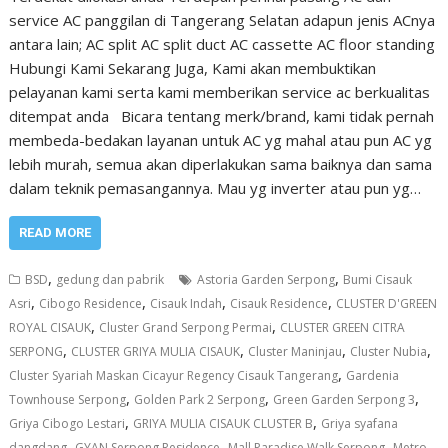
service AC panggilan di Tangerang Selatan adapun jenis ACnya
antara lain; AC split AC split duct AC cassette AC floor standing
Hubungi Kami Sekarang Juga, Kami akan membuktikan
pelayanan kami serta kami memberikan service ac berkualitas
ditempat anda Bicara tentang merk/brand, kami tidak pernah
membeda-bedakan layanan untuk AC yg mahal atau pun AC yg
lebih murah, semua akan diperlakukan sama baiknya dan sama
dalam teknik pemasangannya. Mau yg inverter atau pun yg…
READ MORE
,
,
BSD
gedung dan pabrik
Astoria Garden Serpong
Bumi Cisauk
,
,
,
,
Asri
Cibogo Residence
Cisauk Indah
Cisauk Residence
CLUSTER D'GREEN
,
,
ROYAL CISAUK
Cluster Grand Serpong Permai
CLUSTER GREEN CITRA
,
,
,
,
SERPONG
CLUSTER GRIYA MULIA CISAUK
Cluster Maninjau
Cluster Nubia
,
Cluster Syariah Maskan Cicayur Regency Cisauk Tangerang
Gardenia
,
,
,
Townhouse Serpong
Golden Park 2 Serpong
Green Garden Serpong 3
,
,
Griya Cibogo Lestari
GRIYA MULIA CISAUK CLUSTER B
Griya syafana
,
,
,
dangdang
GYAN Serpong Residence
Mall Paradise Walk Serpong
Metro