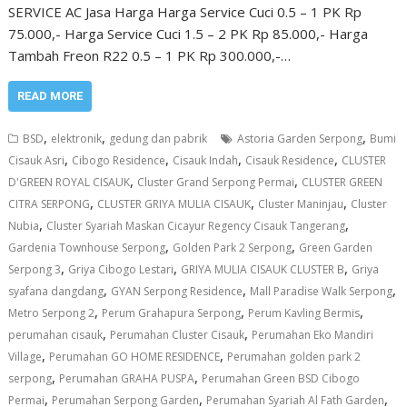
SERVICE AC Jasa Harga Harga Service Cuci 0.5 – 1 PK Rp
75.000,- Harga Service Cuci 1.5 – 2 PK Rp 85.000,- Harga
Tambah Freon R22 0.5 – 1 PK Rp 300.000,-…
READ MORE
,
,
,
BSD
elektronik
gedung dan pabrik
Astoria Garden Serpong
Bumi
,
,
,
,
Cisauk Asri
Cibogo Residence
Cisauk Indah
Cisauk Residence
CLUSTER
,
,
D'GREEN ROYAL CISAUK
Cluster Grand Serpong Permai
CLUSTER GREEN
,
,
,
CITRA SERPONG
CLUSTER GRIYA MULIA CISAUK
Cluster Maninjau
Cluster
,
,
Nubia
Cluster Syariah Maskan Cicayur Regency Cisauk Tangerang
,
,
Gardenia Townhouse Serpong
Golden Park 2 Serpong
Green Garden
,
,
,
Serpong 3
Griya Cibogo Lestari
GRIYA MULIA CISAUK CLUSTER B
Griya
,
,
,
syafana dangdang
GYAN Serpong Residence
Mall Paradise Walk Serpong
,
,
,
Metro Serpong 2
Perum Grahapura Serpong
Perum Kavling Bermis
,
,
perumahan cisauk
Perumahan Cluster Cisauk
Perumahan Eko Mandiri
,
,
Village
Perumahan GO HOME RESIDENCE
Perumahan golden park 2
,
,
serpong
Perumahan GRAHA PUSPA
Perumahan Green BSD Cibogo
,
,
,
Permai
Perumahan Serpong Garden
Perumahan Syariah Al Fath Garden