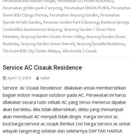
,
,
Perumahan Eko Mandiri Village
Perumahan GO HOME RESIDENCE
,
,
Perumahan golden park 2 serpong
Perumahan GRAHA PUSPA
Perumahan
,
,
Green BSD Cibogo Permai
Perumahan Serpong Garden
Perumahan
,
,
Syariah Al Fath Garden
Peruman Golden Park 3 Serpong
Rainbow Springs
,
CondoVillas Summarecon Serpong
Serpong Garden 1 Green View
,
,
Extention
Serpong Garden Cluster Green Valley
Serpong Garden Green
,
,
,
Studentia
Serpong Garden Green View A9
Serpong Suradita Residence
,
The Avani BSD City Cluster Nittaya
Villa Amelia 2 Cisauk
Service AC Cisauk Residence
April 13, 2024
vy6ot
Service Ac Cisauk Residence dilakukan untuk membersihkan
bagian indoor maupun outdoor pada AC. Perawatan ini harus
dilakukan secara rutin sebab AC yang terus-menerus dipakai
akan berdebu. Bila tidak dibersihkan, debu yang menumpuk
akan membuat AC menjadi tidak dingin. Harga service ac
bsd,harga service ac cisauk Berikut List harga service ac untuk
wilayah tangerang selatan dan sekitarnya DAFTAR HARGA