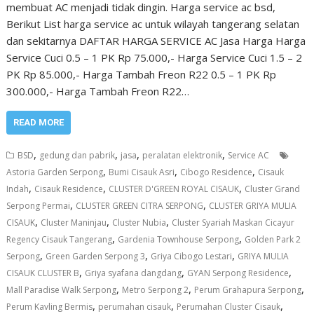
membuat AC menjadi tidak dingin. Harga service ac bsd,
Berikut List harga service ac untuk wilayah tangerang selatan
dan sekitarnya DAFTAR HARGA SERVICE AC Jasa Harga Harga
Service Cuci 0.5 – 1 PK Rp 75.000,- Harga Service Cuci 1.5 – 2
PK Rp 85.000,- Harga Tambah Freon R22 0.5 – 1 PK Rp
300.000,- Harga Tambah Freon R22…
READ MORE
,
,
,
,
BSD
gedung dan pabrik
jasa
peralatan elektronik
Service AC
,
,
,
Astoria Garden Serpong
Bumi Cisauk Asri
Cibogo Residence
Cisauk
,
,
,
Indah
Cisauk Residence
CLUSTER D'GREEN ROYAL CISAUK
Cluster Grand
,
,
Serpong Permai
CLUSTER GREEN CITRA SERPONG
CLUSTER GRIYA MULIA
,
,
,
CISAUK
Cluster Maninjau
Cluster Nubia
Cluster Syariah Maskan Cicayur
,
,
Regency Cisauk Tangerang
Gardenia Townhouse Serpong
Golden Park 2
,
,
,
Serpong
Green Garden Serpong 3
Griya Cibogo Lestari
GRIYA MULIA
,
,
,
CISAUK CLUSTER B
Griya syafana dangdang
GYAN Serpong Residence
,
,
,
Mall Paradise Walk Serpong
Metro Serpong 2
Perum Grahapura Serpong
,
,
,
Perum Kavling Bermis
perumahan cisauk
Perumahan Cluster Cisauk