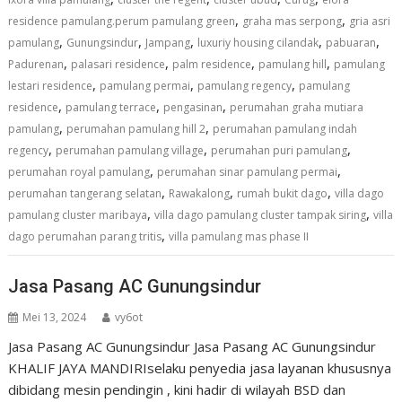
,
,
residence pamulang.perum pamulang green
graha mas serpong
gria asri
,
,
,
,
,
pamulang
Gunungsindur
Jampang
luxuriy housing cilandak
pabuaran
,
,
,
,
Padurenan
palasari residence
palm residence
pamulang hill
pamulang
,
,
,
lestari residence
pamulang permai
pamulang regency
pamulang
,
,
,
residence
pamulang terrace
pengasinan
perumahan graha mutiara
,
,
pamulang
perumahan pamulang hill 2
perumahan pamulang indah
,
,
,
regency
perumahan pamulang village
perumahan puri pamulang
,
,
perumahan royal pamulang
perumahan sinar pamulang permai
,
,
,
perumahan tangerang selatan
Rawakalong
rumah bukit dago
villa dago
,
,
pamulang cluster maribaya
villa dago pamulang cluster tampak siring
villa
,
dago perumahan parang tritis
villa pamulang mas phase II
Jasa Pasang AC Gunungsindur
Mei 13, 2024
vy6ot
Jasa Pasang AC Gunungsindur Jasa Pasang AC Gunungsindur
KHALIF JAYA MANDIRIselaku penyedia jasa layanan khususnya
dibidang mesin pendingin , kini hadir di wilayah BSD dan