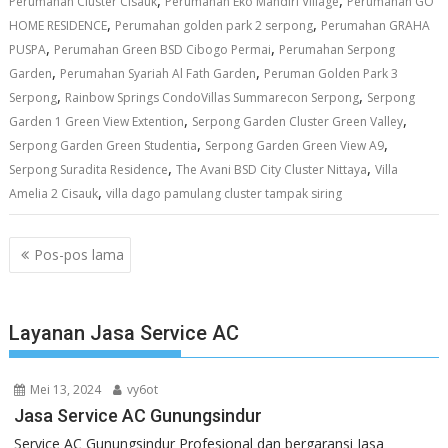
Perumahan Cluster Cisauk
Perumahan Eko Mandiri Village
Perumahan GO
,
,
HOME RESIDENCE
Perumahan golden park 2 serpong
Perumahan GRAHA
,
,
PUSPA
Perumahan Green BSD Cibogo Permai
Perumahan Serpong
,
,
Garden
Perumahan Syariah Al Fath Garden
Peruman Golden Park 3
,
,
Serpong
Rainbow Springs CondoVillas Summarecon Serpong
Serpong
,
,
Garden 1 Green View Extention
Serpong Garden Cluster Green Valley
,
,
Serpong Garden Green Studentia
Serpong Garden Green View A9
,
,
Serpong Suradita Residence
The Avani BSD City Cluster Nittaya
Villa
,
Amelia 2 Cisauk
villa dago pamulang cluster tampak siring
Navigasi
Pos-pos lama
pos
Layanan Jasa Service AC
Mei 13, 2024
vy6ot
Jasa Service AC Gunungsindur
Service AC Gunungsindur Profesional dan bergaransi Jasa