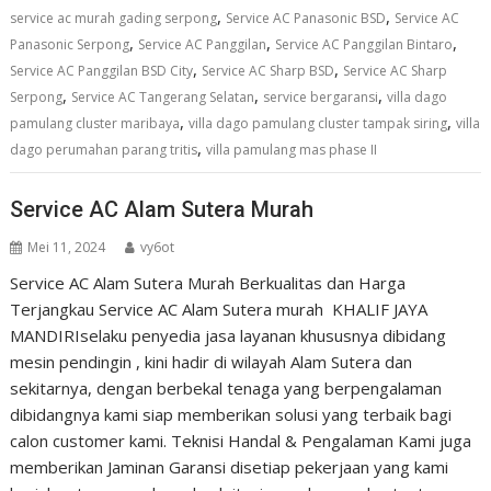
,
,
service ac murah gading serpong
Service AC Panasonic BSD
Service AC
,
,
,
Panasonic Serpong
Service AC Panggilan
Service AC Panggilan Bintaro
,
,
Service AC Panggilan BSD City
Service AC Sharp BSD
Service AC Sharp
,
,
,
Serpong
Service AC Tangerang Selatan
service bergaransi
villa dago
,
,
pamulang cluster maribaya
villa dago pamulang cluster tampak siring
villa
,
dago perumahan parang tritis
villa pamulang mas phase II
Service AC Alam Sutera Murah
Mei 11, 2024
vy6ot
Service AC Alam Sutera Murah Berkualitas dan Harga
Terjangkau Service AC Alam Sutera murah KHALIF JAYA
MANDIRIselaku penyedia jasa layanan khususnya dibidang
mesin pendingin , kini hadir di wilayah Alam Sutera dan
sekitarnya, dengan berbekal tenaga yang berpengalaman
dibidangnya kami siap memberikan solusi yang terbaik bagi
calon customer kami. Teknisi Handal & Pengalaman Kami juga
memberikan Jaminan Garansi disetiap pekerjaan yang kami