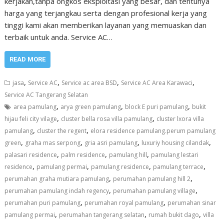
kerjakan,tanpa ongkos eksploitasi yang besar, dan tentunya
harga yang terjangkau serta dengan profesional kerja yang
tinggi kami akan memberikan layanan yang memuaskan dan
terbaik untuk anda. Service AC…
READ MORE
,
,
,
,
jasa
Service AC
Service ac area BSD
Service AC Area Karawaci
Service AC Tangerang Selatan
,
,
,
area pamulang
arya green pamulang
block E puri pamulang
bukit
,
,
hijau feli city vilage
cluster bella rosa villa pamulang
cluster lxora villa
,
,
pamulang
cluster the regent
elora residence pamulang.perum pamulang
,
,
,
,
green
graha mas serpong
gria asri pamulang
luxuriy housing cilandak
,
,
,
palasari residence
palm residence
pamulang hill
pamulang lestari
,
,
,
,
residence
pamulang permai
pamulang residence
pamulang terrace
,
,
perumahan graha mutiara pamulang
perumahan pamulang hill 2
,
,
perumahan pamulang indah regency
perumahan pamulang village
,
,
perumahan puri pamulang
perumahan royal pamulang
perumahan sinar
,
,
,
pamulang permai
perumahan tangerang selatan
rumah bukit dago
villa