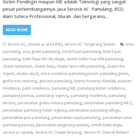
Sistim Pendingin maupun ME adalah Teknologi yang sangat
pesat perkembangannya. Jasa Service AC Pamulang, BSD,
Alam Sutera Professional, Murah dan bergaransi,…
READ MORE
,
,
Service AC
Service ac area BSD
Service AC Tangerang Selatan
area
,
,
,
pamulang
arya green pamulang
block E puri pamulang
blok E puri
,
,
,
pamulang
bukit hijau feli city vilage
cluster bella rosa villa pamulang
,
,
,
cluster kintamani
cluster kuta
cluster lxora villa pamulang
cluster the
,
,
,
regent
cluster ubud
elora residence pamulang.perum pamulang green
,
,
,
graha mas serpong
gria asri pamulang
luxuriy housing cilandak
palasari
,
,
,
,
residence
palm residence
pamulang hill
pamulang lestari residence
,
,
,
pamulang permai
pamulang regency
pamulang residence
pamulang
,
,
,
terrace
perumahan graha mutiara pamulang
perumahan pamulang hill 2
,
,
perumahan pamulang indah regency
perumahan pamulang village
,
,
perumahan puri pamulang
perumahan royal pamulang
perumahan sinar
,
,
,
pamulang permai
perumahan tangerang selatan
rumah bukit dago
,
,
service ac ciputat
Service AC Cisauk Serpong
Service AC Daerah Bintaro