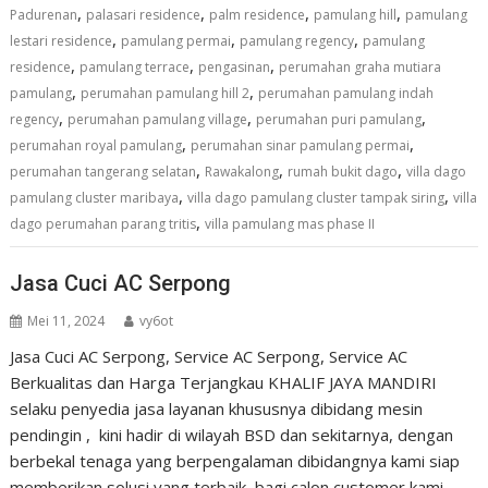
,
,
,
,
Padurenan
palasari residence
palm residence
pamulang hill
pamulang
,
,
,
lestari residence
pamulang permai
pamulang regency
pamulang
,
,
,
residence
pamulang terrace
pengasinan
perumahan graha mutiara
,
,
pamulang
perumahan pamulang hill 2
perumahan pamulang indah
,
,
,
regency
perumahan pamulang village
perumahan puri pamulang
,
,
perumahan royal pamulang
perumahan sinar pamulang permai
,
,
,
perumahan tangerang selatan
Rawakalong
rumah bukit dago
villa dago
,
,
pamulang cluster maribaya
villa dago pamulang cluster tampak siring
villa
,
dago perumahan parang tritis
villa pamulang mas phase II
Jasa Cuci AC Serpong
Mei 11, 2024
vy6ot
Jasa Cuci AC Serpong, Service AC Serpong, Service AC
Berkualitas dan Harga Terjangkau KHALIF JAYA MANDIRI
selaku penyedia jasa layanan khususnya dibidang mesin
pendingin , kini hadir di wilayah BSD dan sekitarnya, dengan
berbekal tenaga yang berpengalaman dibidangnya kami siap
memberikan solusi yang terbaik bagi calon customer kami.