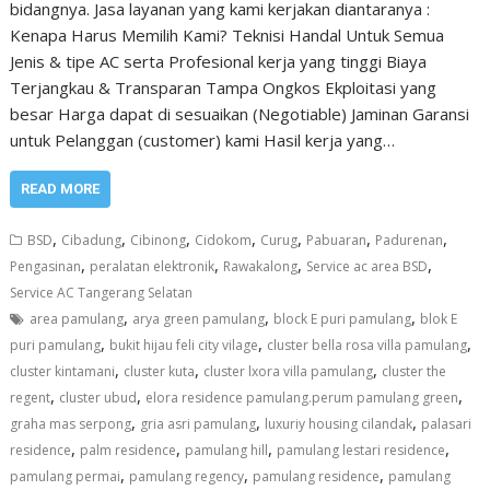
bidangnya. Jasa layanan yang kami kerjakan diantaranya :
Kenapa Harus Memilih Kami? Teknisi Handal Untuk Semua
Jenis & tipe AC serta Profesional kerja yang tinggi Biaya
Terjangkau & Transparan Tampa Ongkos Ekploitasi yang
besar Harga dapat di sesuaikan (Negotiable) Jaminan Garansi
untuk Pelanggan (customer) kami Hasil kerja yang…
READ MORE
,
,
,
,
,
,
,
BSD
Cibadung
Cibinong
Cidokom
Curug
Pabuaran
Padurenan
,
,
,
,
Pengasinan
peralatan elektronik
Rawakalong
Service ac area BSD
Service AC Tangerang Selatan
,
,
,
area pamulang
arya green pamulang
block E puri pamulang
blok E
,
,
,
puri pamulang
bukit hijau feli city vilage
cluster bella rosa villa pamulang
,
,
,
cluster kintamani
cluster kuta
cluster lxora villa pamulang
cluster the
,
,
,
regent
cluster ubud
elora residence pamulang.perum pamulang green
,
,
,
graha mas serpong
gria asri pamulang
luxuriy housing cilandak
palasari
,
,
,
,
residence
palm residence
pamulang hill
pamulang lestari residence
,
,
,
pamulang permai
pamulang regency
pamulang residence
pamulang