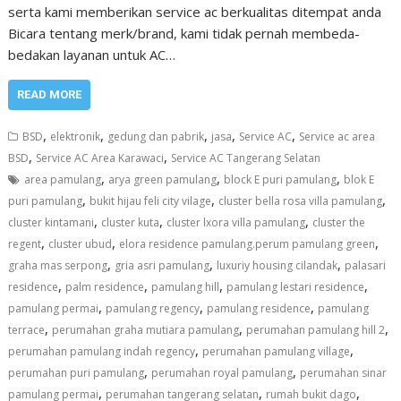
serta kami memberikan service ac berkualitas ditempat anda
Bicara tentang merk/brand, kami tidak pernah membeda-
bedakan layanan untuk AC…
READ MORE
,
,
,
,
,
BSD
elektronik
gedung dan pabrik
jasa
Service AC
Service ac area
,
,
BSD
Service AC Area Karawaci
Service AC Tangerang Selatan
,
,
,
area pamulang
arya green pamulang
block E puri pamulang
blok E
,
,
,
puri pamulang
bukit hijau feli city vilage
cluster bella rosa villa pamulang
,
,
,
cluster kintamani
cluster kuta
cluster lxora villa pamulang
cluster the
,
,
,
regent
cluster ubud
elora residence pamulang.perum pamulang green
,
,
,
graha mas serpong
gria asri pamulang
luxuriy housing cilandak
palasari
,
,
,
,
residence
palm residence
pamulang hill
pamulang lestari residence
,
,
,
pamulang permai
pamulang regency
pamulang residence
pamulang
,
,
,
terrace
perumahan graha mutiara pamulang
perumahan pamulang hill 2
,
,
perumahan pamulang indah regency
perumahan pamulang village
,
,
perumahan puri pamulang
perumahan royal pamulang
perumahan sinar
,
,
,
pamulang permai
perumahan tangerang selatan
rumah bukit dago