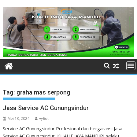
Skip
to
content
Tag:
graha mas serpong
Jasa Service AC Gunungsindur
Mei 13, 2024
vy6ot
Service AC Gunungsindur Profesional dan bergaransi Jasa
Service AC Gunungsindur KHALIF JAYA MANDIRI selaku