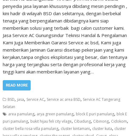
penyedia jasa layanan khususnya dibidang mesin pendingin ,
kini hadir di wilayah BSD dan sekitarnya, dengan berbekal
tenaga yang berpengalaman dibidangnya kami siap
memberikan solusi yang terbaik bagi calon customer kami.
Jasa Service AC Gunungsindur Teknisi Handal & Pengalaman
Kami Juga Memberikan Garansi Service ac bsd, Kami juga
memberikan Jaminan Garansi disetiap pekerjaan yang kami
kerjakan,tanpa ongkos eksploitasi yang besar, dan tentunya
harga yang terjangkau serta dengan profesional kerja yang
tinggi kami akan memberikan layanan yang…
READ MORE
,
,
,
,
BSD
jasa
Service AC
Service ac area BSD
Service AC Tangerang
Selatan
,
,
,
area pamulang
arya green pamulang
block E puri pamulang
blok E
,
,
,
,
,
puri pamulang
bukit hijau feli city vilage
Cibadung
Cibinong
Cidokom
,
,
,
cluster bella rosa villa pamulang
cluster kintamani
cluster kuta
cluster
,
,
,
,
lxora villa pamulang
cluster the regent
cluster ubud
Curug
elora