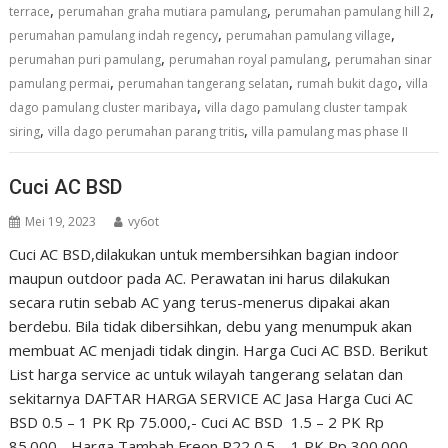
,
,
,
terrace
perumahan graha mutiara pamulang
perumahan pamulang hill 2
,
,
perumahan pamulang indah regency
perumahan pamulang village
,
,
perumahan puri pamulang
perumahan royal pamulang
perumahan sinar
,
,
,
pamulang permai
perumahan tangerang selatan
rumah bukit dago
villa
,
dago pamulang cluster maribaya
villa dago pamulang cluster tampak
,
,
siring
villa dago perumahan parang tritis
villa pamulang mas phase II
Cuci AC BSD
Mei 19, 2023
vy6ot
Cuci AC BSD,dilakukan untuk membersihkan bagian indoor
maupun outdoor pada AC. Perawatan ini harus dilakukan
secara rutin sebab AC yang terus-menerus dipakai akan
berdebu. Bila tidak dibersihkan, debu yang menumpuk akan
membuat AC menjadi tidak dingin. Harga Cuci AC BSD. Berikut
List harga service ac untuk wilayah tangerang selatan dan
sekitarnya DAFTAR HARGA SERVICE AC Jasa Harga Cuci AC
BSD 0.5 – 1 PK Rp 75.000,- Cuci AC BSD 1.5 – 2 PK Rp
85.000,- Harga Tambah Freon R22 0.5 – 1 PK Rp 300.000,-