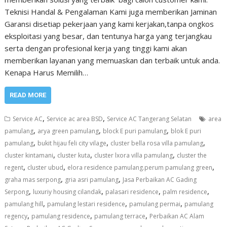
Teknisi Handal & Pengalaman Kami juga memberikan Jaminan
Garansi disetiap pekerjaan yang kami kerjakan,tanpa ongkos
eksploitasi yang besar, dan tentunya harga yang terjangkau
serta dengan profesional kerja yang tinggi kami akan
memberikan layanan yang memuaskan dan terbaik untuk anda.
Kenapa Harus Memilih…
READ MORE
,
,
Service AC
Service ac area BSD
Service AC Tangerang Selatan
area
,
,
,
pamulang
arya green pamulang
block E puri pamulang
blok E puri
,
,
,
pamulang
bukit hijau feli city vilage
cluster bella rosa villa pamulang
,
,
,
cluster kintamani
cluster kuta
cluster lxora villa pamulang
cluster the
,
,
,
regent
cluster ubud
elora residence pamulang.perum pamulang green
,
,
graha mas serpong
gria asri pamulang
Jasa Perbaikan AC Gading
,
,
,
,
Serpong
luxuriy housing cilandak
palasari residence
palm residence
,
,
,
pamulang hill
pamulang lestari residence
pamulang permai
pamulang
,
,
,
regency
pamulang residence
pamulang terrace
Perbaikan AC Alam