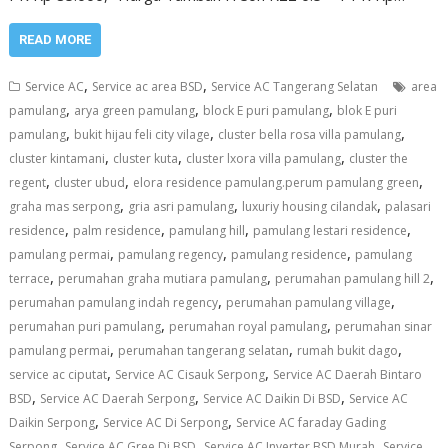
READ MORE
,
,
Service AC
Service ac area BSD
Service AC Tangerang Selatan
area
,
,
,
pamulang
arya green pamulang
block E puri pamulang
blok E puri
,
,
,
pamulang
bukit hijau feli city vilage
cluster bella rosa villa pamulang
,
,
,
cluster kintamani
cluster kuta
cluster lxora villa pamulang
cluster the
,
,
,
regent
cluster ubud
elora residence pamulang.perum pamulang green
,
,
,
graha mas serpong
gria asri pamulang
luxuriy housing cilandak
palasari
,
,
,
,
residence
palm residence
pamulang hill
pamulang lestari residence
,
,
,
pamulang permai
pamulang regency
pamulang residence
pamulang
,
,
,
terrace
perumahan graha mutiara pamulang
perumahan pamulang hill 2
,
,
perumahan pamulang indah regency
perumahan pamulang village
,
,
perumahan puri pamulang
perumahan royal pamulang
perumahan sinar
,
,
,
pamulang permai
perumahan tangerang selatan
rumah bukit dago
,
,
service ac ciputat
Service AC Cisauk Serpong
Service AC Daerah Bintaro
,
,
,
BSD
Service AC Daerah Serpong
Service AC Daikin Di BSD
Service AC
,
,
Daikin Serpong
Service AC Di Serpong
Service AC faraday Gading
,
,
,
Serpong
Service AC Gree Di BSD
Service AC Inverter BSD Murah
Service