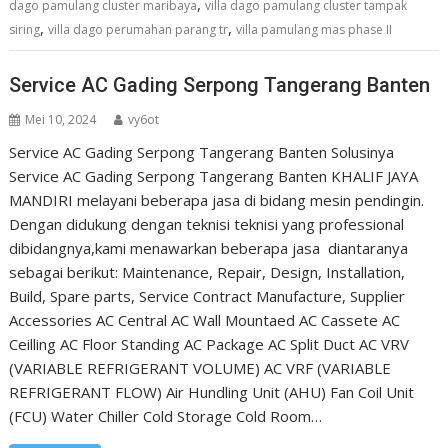
,
dago pamulang cluster maribaya
villa dago pamulang cluster tampak
,
,
siring
villa dago perumahan parang tr
villa pamulang mas phase II
Service AC Gading Serpong Tangerang Banten
Mei 10, 2024
vy6ot
Service AC Gading Serpong Tangerang Banten Solusinya
Service AC Gading Serpong Tangerang Banten KHALIF JAYA
MANDIRI melayani beberapa jasa di bidang mesin pendingin.
Dengan didukung dengan teknisi teknisi yang professional
dibidangnya,kami menawarkan beberapa jasa diantaranya
sebagai berikut: Maintenance, Repair, Design, Installation,
Build, Spare parts, Service Contract Manufacture, Supplier
Accessories AC Central AC Wall Mountaed AC Cassete AC
Ceilling AC Floor Standing AC Package AC Split Duct AC VRV
(VARIABLE REFRIGERANT VOLUME) AC VRF (VARIABLE
REFRIGERANT FLOW) Air Hundling Unit (AHU) Fan Coil Unit
(FCU) Water Chiller Cold Storage Cold Room…