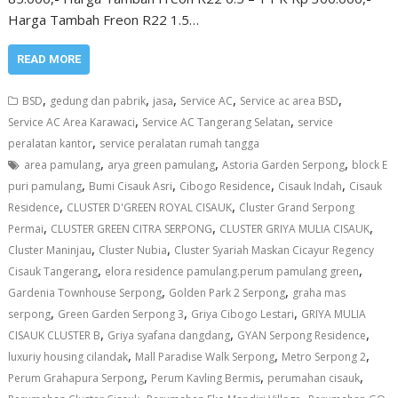
Harga Tambah Freon R22 1.5…
READ MORE
,
,
,
,
,
BSD
gedung dan pabrik
jasa
Service AC
Service ac area BSD
,
,
Service AC Area Karawaci
Service AC Tangerang Selatan
service
,
peralatan kantor
service peralatan rumah tangga
,
,
,
area pamulang
arya green pamulang
Astoria Garden Serpong
block E
,
,
,
,
puri pamulang
Bumi Cisauk Asri
Cibogo Residence
Cisauk Indah
Cisauk
,
,
Residence
CLUSTER D'GREEN ROYAL CISAUK
Cluster Grand Serpong
,
,
,
Permai
CLUSTER GREEN CITRA SERPONG
CLUSTER GRIYA MULIA CISAUK
,
,
Cluster Maninjau
Cluster Nubia
Cluster Syariah Maskan Cicayur Regency
,
,
Cisauk Tangerang
elora residence pamulang.perum pamulang green
,
,
Gardenia Townhouse Serpong
Golden Park 2 Serpong
graha mas
,
,
,
serpong
Green Garden Serpong 3
Griya Cibogo Lestari
GRIYA MULIA
,
,
,
CISAUK CLUSTER B
Griya syafana dangdang
GYAN Serpong Residence
,
,
,
luxuriy housing cilandak
Mall Paradise Walk Serpong
Metro Serpong 2
,
,
,
Perum Grahapura Serpong
Perum Kavling Bermis
perumahan cisauk
,
,