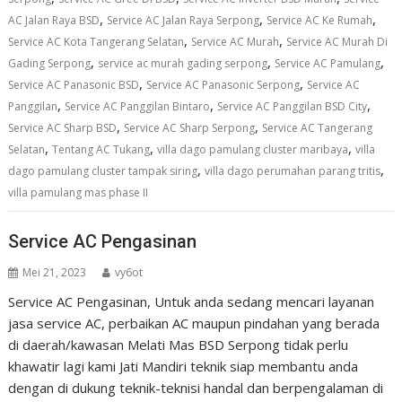
,
,
,
AC Jalan Raya BSD
Service AC Jalan Raya Serpong
Service AC Ke Rumah
,
,
Service AC Kota Tangerang Selatan
Service AC Murah
Service AC Murah Di
,
,
,
Gading Serpong
service ac murah gading serpong
Service AC Pamulang
,
,
Service AC Panasonic BSD
Service AC Panasonic Serpong
Service AC
,
,
,
Panggilan
Service AC Panggilan Bintaro
Service AC Panggilan BSD City
,
,
Service AC Sharp BSD
Service AC Sharp Serpong
Service AC Tangerang
,
,
,
Selatan
Tentang AC Tukang
villa dago pamulang cluster maribaya
villa
,
,
dago pamulang cluster tampak siring
villa dago perumahan parang tritis
villa pamulang mas phase II
Service AC Pengasinan
Mei 21, 2023
vy6ot
Service AC Pengasinan, Untuk anda sedang mencari layanan
jasa service AC, perbaikan AC maupun pindahan yang berada
di daerah/kawasan Melati Mas BSD Serpong tidak perlu
khawatir lagi kami Jati Mandiri teknik siap membantu anda
dengan di dukung teknik-teknisi handal dan berpengalaman di