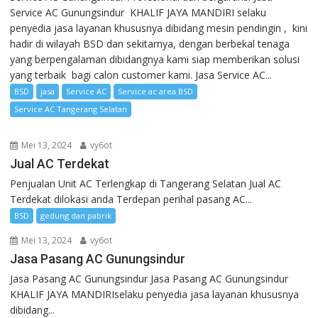
Service AC Gunungsindur KHALIF JAYA MANDIRI selaku
penyedia jasa layanan khususnya dibidang mesin pendingin , kini
hadir di wilayah BSD dan sekitarnya, dengan berbekal tenaga
yang berpengalaman dibidangnya kami siap memberikan solusi
yang terbaik bagi calon customer kami. Jasa Service AC...
BSD
jasa
Service AC
Service ac area BSD
Service AC Tangerang Selatan
Mei 13, 2024
vy6ot
Jual AC Terdekat
Penjualan Unit AC Terlengkap di Tangerang Selatan Jual AC
Terdekat dilokasi anda Terdepan perihal pasang AC...
BSD
gedung dan pabrik
Mei 13, 2024
vy6ot
Jasa Pasang AC Gunungsindur
Jasa Pasang AC Gunungsindur Jasa Pasang AC Gunungsindur
KHALIF JAYA MANDIRIselaku penyedia jasa layanan khususnya
dibidang...