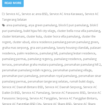
READ MORE
,
,
,
Service AC
Service ac area BSD
Service AC Area Karawaci
Service AC
Tangerang Selatan
,
,
,
area pamulang
arya green pamulang
block E puri pamulang
blok E
,
,
,
puri pamulang
bukit hijau feli city vilage
cluster bella rosa villa pamulang
,
,
,
cluster kintamani
cluster kuta
cluster lxora villa pamulang
cluster the
,
,
,
regent
cluster ubud
elora residence pamulang.perum pamulang green
,
,
,
graha mas serpong
gria asri pamulang
luxuriy housing cilandak
palasari
,
,
,
,
residence
palm residence
pamulang hill
pamulang lestari residence
,
,
,
pamulang permai
pamulang regency
pamulang residence
pamulang
,
,
,
terrace
perumahan graha mutiara pamulang
perumahan pamulang hill 2
,
,
perumahan pamulang indah regency
perumahan pamulang village
,
,
perumahan puri pamulang
perumahan royal pamulang
perumahan sinar
,
,
,
pamulang permai
perumahan tangerang selatan
rumah bukit dago
,
,
Service AC Daerah Bintaro BSD
Service AC Daerah Serpong
Service AC
,
,
,
Daikin Di BSD
Service AC Pamulang
Service AC Panasonic BSD
Service AC
,
,
,
Panasonic Serpong
Service AC Panggilan
Service AC Panggilan Bintaro
,
,
Service AC Panggilan BSD City
Service AC Sharp BSD
Service AC Sharp