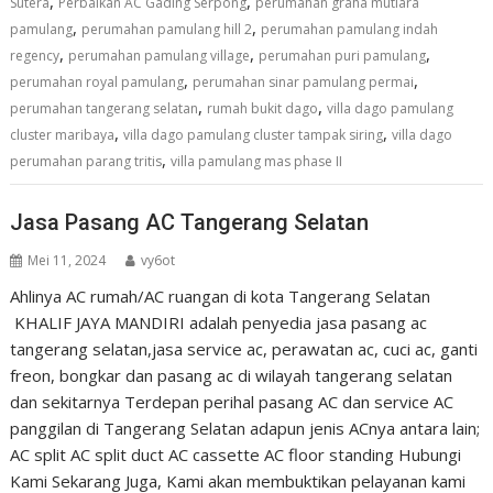
,
,
Sutera
Perbaikan AC Gading Serpong
perumahan graha mutiara
,
,
pamulang
perumahan pamulang hill 2
perumahan pamulang indah
,
,
,
regency
perumahan pamulang village
perumahan puri pamulang
,
,
perumahan royal pamulang
perumahan sinar pamulang permai
,
,
perumahan tangerang selatan
rumah bukit dago
villa dago pamulang
,
,
cluster maribaya
villa dago pamulang cluster tampak siring
villa dago
,
perumahan parang tritis
villa pamulang mas phase II
Jasa Pasang AC Tangerang Selatan
Mei 11, 2024
vy6ot
Ahlinya AC rumah/AC ruangan di kota Tangerang Selatan
KHALIF JAYA MANDIRI adalah penyedia jasa pasang ac
tangerang selatan,jasa service ac, perawatan ac, cuci ac, ganti
freon, bongkar dan pasang ac di wilayah tangerang selatan
dan sekitarnya Terdepan perihal pasang AC dan service AC
panggilan di Tangerang Selatan adapun jenis ACnya antara lain;
AC split AC split duct AC cassette AC floor standing Hubungi
Kami Sekarang Juga, Kami akan membuktikan pelayanan kami