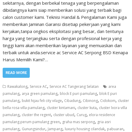
sekitarnya, dengan berbekal tenaga yang berpengalaman
dibidangnya kami siap memberikan solusi yang terbaik bagi
calon customer kami. Teknisi Handal & Pengalaman Kami juga
memberikan Jaminan Garansi disetiap pekerjaan yang kami
kerjakan,tanpa ongkos eksploitasi yang besar, dan tentunya
harga yang terjangkau serta dengan profesional kerja yang
tinggi kami akan memberikan layanan yang memuaskan dan
terbaik untuk anda.service ac Service AC Serpong BSD Kenapa
Harus Memilih Kami?…
READ MORE
,
,
Rawakalong
Service AC
Service AC Tangerang Selatan
area
,
,
,
pamulang
arya green pamulang
block E puri pamulang
blok E puri
,
,
,
,
,
pamulang
bukit hijau feli city vilage
Cibadung
Cibinong
Cidokom
cluster
,
,
,
bella rosa villa pamulang
cluster kintamani
cluster kuta
cluster lxora villa
,
,
,
,
pamulang
cluster the regent
cluster ubud
Curug
elora residence
,
,
pamulang.perum pamulang green
graha mas serpong
gria asri
,
,
,
,
,
pamulang
Gunungsindur
Jampang
luxuriy housing cilandak
pabuaran