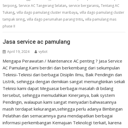
,
,
,
Serpong
Service AC Tangerang Selatan
service bergaransi
Tentang AC
,
,
Tukang
villa dago pamulang cluster maribaya
villa dago pamulang cluster
,
,
tampak siring
villa dago perumahan parang tritis
villa pamulang mas
phase II
Jasa service ac pamulang
April 19, 2024
vy6ot
Mengapa Perawatan / Maintenance AC penting ? Jasa Service
AC Pamulang.Kami berdiri dan berkembang dari sekumpulan
Teknisi-Teknisi dari berbagai Disiplin Ilmu, Baik Pendingin dan
Listrik, sehingga dengan demikian sangat memungkinkan sekali
Teknisi kami dapat Meguasai berbagai masalah di bidang
tersebut, sehingga memudahkan Kinerjanya, baik system
Pendingin, walaupun kami sangat menyadari bahwasannya
masih terdapat kekurangan,sehingga perlu adanya Bimbingan
Pelatihan dan semacamnya guna mendapatkan berbagai
informasi perkembangan Kemajuan Teknologi terkait, karena