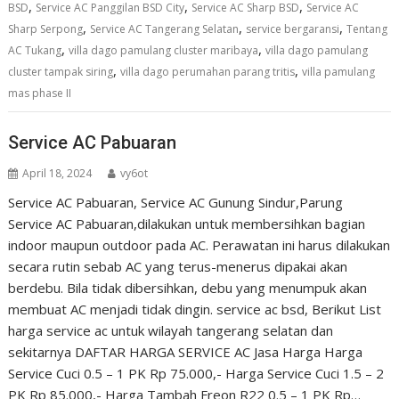
,
,
,
BSD
Service AC Panggilan BSD City
Service AC Sharp BSD
Service AC
,
,
,
Sharp Serpong
Service AC Tangerang Selatan
service bergaransi
Tentang
,
,
AC Tukang
villa dago pamulang cluster maribaya
villa dago pamulang
,
,
cluster tampak siring
villa dago perumahan parang tritis
villa pamulang
mas phase II
Service AC Pabuaran
April 18, 2024
vy6ot
Service AC Pabuaran, Service AC Gunung Sindur,Parung
Service AC Pabuaran,dilakukan untuk membersihkan bagian
indoor maupun outdoor pada AC. Perawatan ini harus dilakukan
secara rutin sebab AC yang terus-menerus dipakai akan
berdebu. Bila tidak dibersihkan, debu yang menumpuk akan
membuat AC menjadi tidak dingin. service ac bsd, Berikut List
harga service ac untuk wilayah tangerang selatan dan
sekitarnya DAFTAR HARGA SERVICE AC Jasa Harga Harga
Service Cuci 0.5 – 1 PK Rp 75.000,- Harga Service Cuci 1.5 – 2
PK Rp 85.000,- Harga Tambah Freon R22 0.5 – 1 PK Rp…