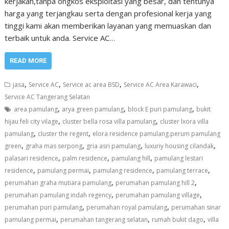
kerjakan,tanpa ongkos eksploitasi yang besar, dan tentunya
harga yang terjangkau serta dengan profesional kerja yang
tinggi kami akan memberikan layanan yang memuaskan dan
terbaik untuk anda. Service AC…
READ MORE
,
,
,
,
jasa
Service AC
Service ac area BSD
Service AC Area Karawaci
Service AC Tangerang Selatan
,
,
,
area pamulang
arya green pamulang
block E puri pamulang
bukit
,
,
hijau feli city vilage
cluster bella rosa villa pamulang
cluster lxora villa
,
,
pamulang
cluster the regent
elora residence pamulang.perum pamulang
,
,
,
,
green
graha mas serpong
gria asri pamulang
luxuriy housing cilandak
,
,
,
palasari residence
palm residence
pamulang hill
pamulang lestari
,
,
,
,
residence
pamulang permai
pamulang residence
pamulang terrace
,
,
perumahan graha mutiara pamulang
perumahan pamulang hill 2
,
,
perumahan pamulang indah regency
perumahan pamulang village
,
,
perumahan puri pamulang
perumahan royal pamulang
perumahan sinar
,
,
,
pamulang permai
perumahan tangerang selatan
rumah bukit dago
villa