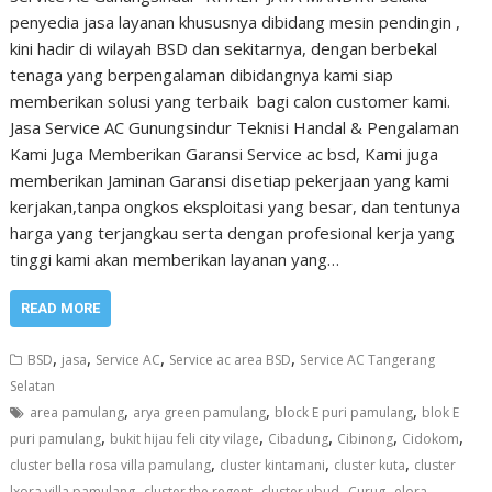
penyedia jasa layanan khususnya dibidang mesin pendingin ,
kini hadir di wilayah BSD dan sekitarnya, dengan berbekal
tenaga yang berpengalaman dibidangnya kami siap
memberikan solusi yang terbaik bagi calon customer kami.
Jasa Service AC Gunungsindur Teknisi Handal & Pengalaman
Kami Juga Memberikan Garansi Service ac bsd, Kami juga
memberikan Jaminan Garansi disetiap pekerjaan yang kami
kerjakan,tanpa ongkos eksploitasi yang besar, dan tentunya
harga yang terjangkau serta dengan profesional kerja yang
tinggi kami akan memberikan layanan yang…
READ MORE
,
,
,
,
BSD
jasa
Service AC
Service ac area BSD
Service AC Tangerang
Selatan
,
,
,
area pamulang
arya green pamulang
block E puri pamulang
blok E
,
,
,
,
,
puri pamulang
bukit hijau feli city vilage
Cibadung
Cibinong
Cidokom
,
,
,
cluster bella rosa villa pamulang
cluster kintamani
cluster kuta
cluster
,
,
,
,
lxora villa pamulang
cluster the regent
cluster ubud
Curug
elora