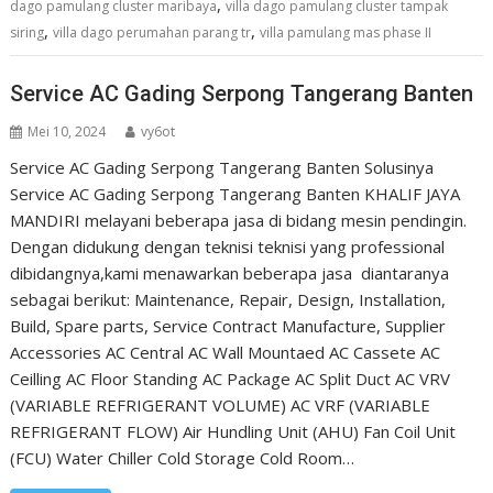
,
dago pamulang cluster maribaya
villa dago pamulang cluster tampak
,
,
siring
villa dago perumahan parang tr
villa pamulang mas phase II
Service AC Gading Serpong Tangerang Banten
Mei 10, 2024
vy6ot
Service AC Gading Serpong Tangerang Banten Solusinya
Service AC Gading Serpong Tangerang Banten KHALIF JAYA
MANDIRI melayani beberapa jasa di bidang mesin pendingin.
Dengan didukung dengan teknisi teknisi yang professional
dibidangnya,kami menawarkan beberapa jasa diantaranya
sebagai berikut: Maintenance, Repair, Design, Installation,
Build, Spare parts, Service Contract Manufacture, Supplier
Accessories AC Central AC Wall Mountaed AC Cassete AC
Ceilling AC Floor Standing AC Package AC Split Duct AC VRV
(VARIABLE REFRIGERANT VOLUME) AC VRF (VARIABLE
REFRIGERANT FLOW) Air Hundling Unit (AHU) Fan Coil Unit
(FCU) Water Chiller Cold Storage Cold Room…