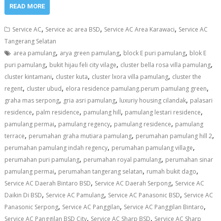
READ MORE
,
,
,
Service AC
Service ac area BSD
Service AC Area Karawaci
Service AC
Tangerang Selatan
,
,
,
area pamulang
arya green pamulang
block E puri pamulang
blok E
,
,
,
puri pamulang
bukit hijau feli city vilage
cluster bella rosa villa pamulang
,
,
,
cluster kintamani
cluster kuta
cluster lxora villa pamulang
cluster the
,
,
,
regent
cluster ubud
elora residence pamulang.perum pamulang green
,
,
,
graha mas serpong
gria asri pamulang
luxuriy housing cilandak
palasari
,
,
,
,
residence
palm residence
pamulang hill
pamulang lestari residence
,
,
,
pamulang permai
pamulang regency
pamulang residence
pamulang
,
,
,
terrace
perumahan graha mutiara pamulang
perumahan pamulang hill 2
,
,
perumahan pamulang indah regency
perumahan pamulang village
,
,
perumahan puri pamulang
perumahan royal pamulang
perumahan sinar
,
,
,
pamulang permai
perumahan tangerang selatan
rumah bukit dago
,
,
Service AC Daerah Bintaro BSD
Service AC Daerah Serpong
Service AC
,
,
,
Daikin Di BSD
Service AC Pamulang
Service AC Panasonic BSD
Service AC
,
,
,
Panasonic Serpong
Service AC Panggilan
Service AC Panggilan Bintaro
,
,
Service AC Panggilan BSD City
Service AC Sharp BSD
Service AC Sharp