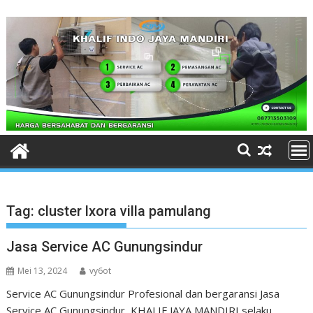
Skip
to
content
Tag:
cluster lxora villa pamulang
Jasa Service AC Gunungsindur
Mei 13, 2024
vy6ot
Service AC Gunungsindur Profesional dan bergaransi Jasa
Service AC Gunungsindur KHALIF JAYA MANDIRI selaku