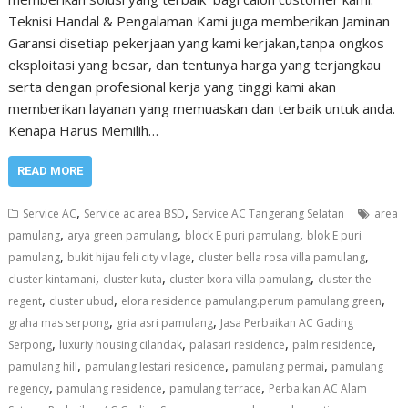
Teknisi Handal & Pengalaman Kami juga memberikan Jaminan
Garansi disetiap pekerjaan yang kami kerjakan,tanpa ongkos
eksploitasi yang besar, dan tentunya harga yang terjangkau
serta dengan profesional kerja yang tinggi kami akan
memberikan layanan yang memuaskan dan terbaik untuk anda.
Kenapa Harus Memilih…
READ MORE
,
,
Service AC
Service ac area BSD
Service AC Tangerang Selatan
area
,
,
,
pamulang
arya green pamulang
block E puri pamulang
blok E puri
,
,
,
pamulang
bukit hijau feli city vilage
cluster bella rosa villa pamulang
,
,
,
cluster kintamani
cluster kuta
cluster lxora villa pamulang
cluster the
,
,
,
regent
cluster ubud
elora residence pamulang.perum pamulang green
,
,
graha mas serpong
gria asri pamulang
Jasa Perbaikan AC Gading
,
,
,
,
Serpong
luxuriy housing cilandak
palasari residence
palm residence
,
,
,
pamulang hill
pamulang lestari residence
pamulang permai
pamulang
,
,
,
regency
pamulang residence
pamulang terrace
Perbaikan AC Alam