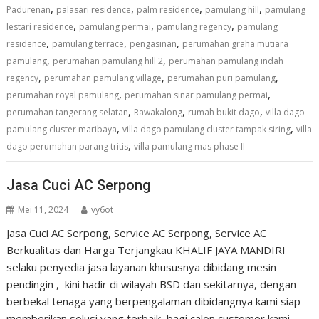
,
,
,
,
Padurenan
palasari residence
palm residence
pamulang hill
pamulang
,
,
,
lestari residence
pamulang permai
pamulang regency
pamulang
,
,
,
residence
pamulang terrace
pengasinan
perumahan graha mutiara
,
,
pamulang
perumahan pamulang hill 2
perumahan pamulang indah
,
,
,
regency
perumahan pamulang village
perumahan puri pamulang
,
,
perumahan royal pamulang
perumahan sinar pamulang permai
,
,
,
perumahan tangerang selatan
Rawakalong
rumah bukit dago
villa dago
,
,
pamulang cluster maribaya
villa dago pamulang cluster tampak siring
villa
,
dago perumahan parang tritis
villa pamulang mas phase II
Jasa Cuci AC Serpong
Mei 11, 2024
vy6ot
Jasa Cuci AC Serpong, Service AC Serpong, Service AC
Berkualitas dan Harga Terjangkau KHALIF JAYA MANDIRI
selaku penyedia jasa layanan khususnya dibidang mesin
pendingin , kini hadir di wilayah BSD dan sekitarnya, dengan
berbekal tenaga yang berpengalaman dibidangnya kami siap
memberikan solusi yang terbaik bagi calon customer kami.