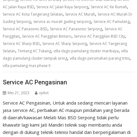
,
,
,
AC Jalan Raya BSD
Service AC Jalan Raya Serpong
Service AC Ke Rumah
,
,
Service AC Kota Tangerang Selatan
Service AC Murah
Service AC Murah Di
,
,
,
Gading Serpong
service ac murah gading serpong
Service AC Pamulang
,
,
Service AC Panasonic BSD
Service AC Panasonic Serpong
Service AC
,
,
,
Panggilan
Service AC Panggilan Bintaro
Service AC Panggilan BSD City
,
,
Service AC Sharp BSD
Service AC Sharp Serpong
Service AC Tangerang
,
,
,
Selatan
Tentang AC Tukang
villa dago pamulang cluster maribaya
villa
,
,
dago pamulang cluster tampak siring
villa dago perumahan parang tritis
villa pamulang mas phase II
Service AC Pengasinan
Mei 21, 2023
vy6ot
Service AC Pengasinan, Untuk anda sedang mencari layanan
jasa service AC, perbaikan AC maupun pindahan yang berada
di daerah/kawasan Melati Mas BSD Serpong tidak perlu
khawatir lagi kami Jati Mandiri teknik siap membantu anda
dengan di dukung teknik-teknisi handal dan berpengalaman di