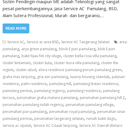
Sistim Pendingin maupun ME adalah Teknologi yang sangat
pesat perkembangannya. Jasa Service AC Pamulang, BSD,
Alam Sutera Professional, Murah dan bergaransi,…
READ MORE
,
,
Service AC
Service ac area BSD
Service AC Tangerang Selatan
area
,
,
,
pamulang
arya green pamulang
block E puri pamulang
blok E puri
,
,
,
pamulang
bukit hijau feli city vilage
cluster bella rosa villa pamulang
,
,
,
cluster kintamani
cluster kuta
cluster lxora villa pamulang
cluster the
,
,
,
regent
cluster ubud
elora residence pamulang.perum pamulang green
,
,
,
graha mas serpong
gria asri pamulang
luxuriy housing cilandak
palasari
,
,
,
,
residence
palm residence
pamulang hill
pamulang lestari residence
,
,
,
pamulang permai
pamulang regency
pamulang residence
pamulang
,
,
,
terrace
perumahan graha mutiara pamulang
perumahan pamulang hill 2
,
,
perumahan pamulang indah regency
perumahan pamulang village
,
,
perumahan puri pamulang
perumahan royal pamulang
perumahan sinar
,
,
,
pamulang permai
perumahan tangerang selatan
rumah bukit dago
,
,
service ac ciputat
Service AC Cisauk Serpong
Service AC Daerah Bintaro