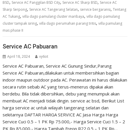
,
,
,
BSD
Service AC Panggilan BSD City
Service AC Sharp BSD
Service AC
,
,
,
Sharp Serpong
Service AC Tangerang Selatan
service bergaransi
Tentang
,
,
AC Tukang
villa dago pamulang cluster maribaya
villa dago pamulang
,
,
cluster tampak siring
villa dago perumahan parang tritis
villa pamulang
mas phase II
Service AC Pabuaran
April 18, 2024
vy6ot
Service AC Pabuaran, Service AC Gunung Sindur,Parung
Service AC Pabuaran,dilakukan untuk membersihkan bagian
indoor maupun outdoor pada AC. Perawatan ini harus dilakukan
secara rutin sebab AC yang terus-menerus dipakai akan
berdebu. Bila tidak dibersihkan, debu yang menumpuk akan
membuat AC menjadi tidak dingin. service ac bsd, Berikut List
harga service ac untuk wilayah tangerang selatan dan
sekitarnya DAFTAR HARGA SERVICE AC Jasa Harga Harga
Service Cuci 0.5 – 1 PK Rp 75.000,- Harga Service Cuci 1.5 – 2
PK Rp 85.000,- Harga Tambah Freon R22 0.5 – 1 PK Rp…