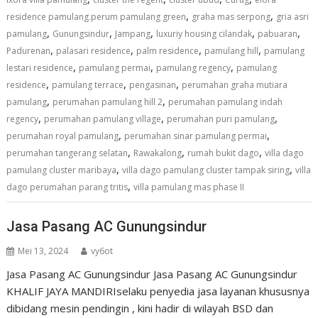
,
,
residence pamulang.perum pamulang green
graha mas serpong
gria asri
,
,
,
,
,
pamulang
Gunungsindur
Jampang
luxuriy housing cilandak
pabuaran
,
,
,
,
Padurenan
palasari residence
palm residence
pamulang hill
pamulang
,
,
,
lestari residence
pamulang permai
pamulang regency
pamulang
,
,
,
residence
pamulang terrace
pengasinan
perumahan graha mutiara
,
,
pamulang
perumahan pamulang hill 2
perumahan pamulang indah
,
,
,
regency
perumahan pamulang village
perumahan puri pamulang
,
,
perumahan royal pamulang
perumahan sinar pamulang permai
,
,
,
perumahan tangerang selatan
Rawakalong
rumah bukit dago
villa dago
,
,
pamulang cluster maribaya
villa dago pamulang cluster tampak siring
villa
,
dago perumahan parang tritis
villa pamulang mas phase II
Jasa Pasang AC Gunungsindur
Mei 13, 2024
vy6ot
Jasa Pasang AC Gunungsindur Jasa Pasang AC Gunungsindur
KHALIF JAYA MANDIRIselaku penyedia jasa layanan khususnya
dibidang mesin pendingin , kini hadir di wilayah BSD dan