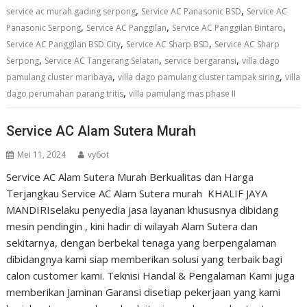
,
,
service ac murah gading serpong
Service AC Panasonic BSD
Service AC
,
,
,
Panasonic Serpong
Service AC Panggilan
Service AC Panggilan Bintaro
,
,
Service AC Panggilan BSD City
Service AC Sharp BSD
Service AC Sharp
,
,
,
Serpong
Service AC Tangerang Selatan
service bergaransi
villa dago
,
,
pamulang cluster maribaya
villa dago pamulang cluster tampak siring
villa
,
dago perumahan parang tritis
villa pamulang mas phase II
Service AC Alam Sutera Murah
Mei 11, 2024
vy6ot
Service AC Alam Sutera Murah Berkualitas dan Harga
Terjangkau Service AC Alam Sutera murah KHALIF JAYA
MANDIRIselaku penyedia jasa layanan khususnya dibidang
mesin pendingin , kini hadir di wilayah Alam Sutera dan
sekitarnya, dengan berbekal tenaga yang berpengalaman
dibidangnya kami siap memberikan solusi yang terbaik bagi
calon customer kami. Teknisi Handal & Pengalaman Kami juga
memberikan Jaminan Garansi disetiap pekerjaan yang kami