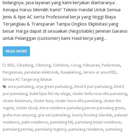
bidangnya. Jasa layanan yang kami kerjakan diantaranya :
Kenapa Harus Memilih Kami? Teknisi Handal Untuk Semua
Jenis & tipe AC serta Profesional kerja yang tinggi Biaya
Terjangkau & Transparan Tampa Ongkos Ekploitasi yang
besar Harga dapat di sesuaikan (Negotiable) Jaminan Garansi
untuk Pelanggan (customer) kami Hasil kerja yang…
READ MORE
,
,
,
,
,
,
,
BSD
Cibadung
Cibinong
Cidokom
Curug
Pabuaran
Padurenan
,
,
,
,
Pengasinan
peralatan elektronik
Rawakalong
Service ac area BSD
Service AC Tangerang Selatan
,
,
,
area pamulang
arya green pamulang
block E puri pamulang
blok E
,
,
,
puri pamulang
bukit hijau feli city vilage
cluster bella rosa villa pamulang
,
,
,
cluster kintamani
cluster kuta
cluster lxora villa pamulang
cluster the
,
,
,
regent
cluster ubud
elora residence pamulang.perum pamulang green
,
,
,
graha mas serpong
gria asri pamulang
luxuriy housing cilandak
palasari
,
,
,
,
residence
palm residence
pamulang hill
pamulang lestari residence
,
,
,
pamulang permai
pamulang regency
pamulang residence
pamulang