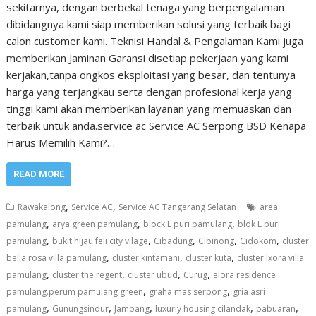
sekitarnya, dengan berbekal tenaga yang berpengalaman
dibidangnya kami siap memberikan solusi yang terbaik bagi
calon customer kami. Teknisi Handal & Pengalaman Kami juga
memberikan Jaminan Garansi disetiap pekerjaan yang kami
kerjakan,tanpa ongkos eksploitasi yang besar, dan tentunya
harga yang terjangkau serta dengan profesional kerja yang
tinggi kami akan memberikan layanan yang memuaskan dan
terbaik untuk anda.service ac Service AC Serpong BSD Kenapa
Harus Memilih Kami?…
READ MORE
,
,
Rawakalong
Service AC
Service AC Tangerang Selatan
area
,
,
,
pamulang
arya green pamulang
block E puri pamulang
blok E puri
,
,
,
,
,
pamulang
bukit hijau feli city vilage
Cibadung
Cibinong
Cidokom
cluster
,
,
,
bella rosa villa pamulang
cluster kintamani
cluster kuta
cluster lxora villa
,
,
,
,
pamulang
cluster the regent
cluster ubud
Curug
elora residence
,
,
pamulang.perum pamulang green
graha mas serpong
gria asri
,
,
,
,
,
pamulang
Gunungsindur
Jampang
luxuriy housing cilandak
pabuaran