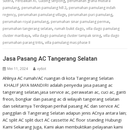
,
,
Sutera
Perbaikan AC Gading Serpong
perumahan graha mutiara
,
,
pamulang
perumahan pamulang hill 2
perumahan pamulang indah
,
,
,
regency
perumahan pamulang village
perumahan puri pamulang
,
,
perumahan royal pamulang
perumahan sinar pamulang permai
,
,
perumahan tangerang selatan
rumah bukit dago
villa dago pamulang
,
,
cluster maribaya
villa dago pamulang cluster tampak siring
villa dago
,
perumahan parang tritis
villa pamulang mas phase II
Jasa Pasang AC Tangerang Selatan
Mei 11, 2024
vy6ot
Ahlinya AC rumah/AC ruangan di kota Tangerang Selatan
KHALIF JAYA MANDIRI adalah penyedia jasa pasang ac
tangerang selatan,jasa service ac, perawatan ac, cuci ac, ganti
freon, bongkar dan pasang ac di wilayah tangerang selatan
dan sekitarnya Terdepan perihal pasang AC dan service AC
panggilan di Tangerang Selatan adapun jenis ACnya antara lain;
AC split AC split duct AC cassette AC floor standing Hubungi
Kami Sekarang Juga, Kami akan membuktikan pelayanan kami