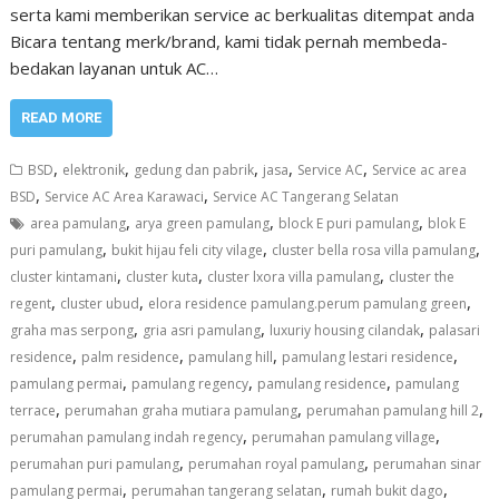
serta kami memberikan service ac berkualitas ditempat anda
Bicara tentang merk/brand, kami tidak pernah membeda-
bedakan layanan untuk AC…
READ MORE
,
,
,
,
,
BSD
elektronik
gedung dan pabrik
jasa
Service AC
Service ac area
,
,
BSD
Service AC Area Karawaci
Service AC Tangerang Selatan
,
,
,
area pamulang
arya green pamulang
block E puri pamulang
blok E
,
,
,
puri pamulang
bukit hijau feli city vilage
cluster bella rosa villa pamulang
,
,
,
cluster kintamani
cluster kuta
cluster lxora villa pamulang
cluster the
,
,
,
regent
cluster ubud
elora residence pamulang.perum pamulang green
,
,
,
graha mas serpong
gria asri pamulang
luxuriy housing cilandak
palasari
,
,
,
,
residence
palm residence
pamulang hill
pamulang lestari residence
,
,
,
pamulang permai
pamulang regency
pamulang residence
pamulang
,
,
,
terrace
perumahan graha mutiara pamulang
perumahan pamulang hill 2
,
,
perumahan pamulang indah regency
perumahan pamulang village
,
,
perumahan puri pamulang
perumahan royal pamulang
perumahan sinar
,
,
,
pamulang permai
perumahan tangerang selatan
rumah bukit dago