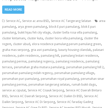
READ MORE
,
,
Service AC
Service ac area BSD
Service AC Tangerang Selatan
area
,
,
,
pamulang
arya green pamulang
block E puri pamulang
blok E puri
,
,
,
pamulang
bukit hijau feli city vilage
cluster bella rosa villa pamulang
,
,
,
cluster kintamani
cluster kuta
cluster lxora villa pamulang
cluster the
,
,
,
regent
cluster ubud
elora residence pamulang.perum pamulang green
,
,
,
graha mas serpong
gria asri pamulang
luxuriy housing cilandak
palasari
,
,
,
,
residence
palm residence
pamulang hill
pamulang lestari residence
,
,
,
pamulang permai
pamulang regency
pamulang residence
pamulang
,
,
,
terrace
perumahan graha mutiara pamulang
perumahan pamulang hill 2
,
,
perumahan pamulang indah regency
perumahan pamulang village
,
,
perumahan puri pamulang
perumahan royal pamulang
perumahan sinar
,
,
,
pamulang permai
perumahan tangerang selatan
rumah bukit dago
,
,
service ac ciputat
Service AC Cisauk Serpong
Service AC Daerah Bintaro
,
,
,
BSD
Service AC Daerah Serpong
Service AC Daikin Di BSD
Service AC
,
,
Daikin Serpong
Service AC Di Serpong
Service AC faraday Gading
,
,
,
Serpong
Service AC Gree Di BSD
Service AC Inverter BSD Murah
Service