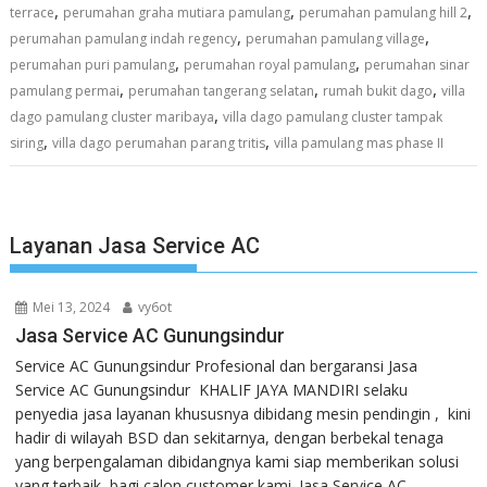
,
,
,
terrace
perumahan graha mutiara pamulang
perumahan pamulang hill 2
,
,
perumahan pamulang indah regency
perumahan pamulang village
,
,
perumahan puri pamulang
perumahan royal pamulang
perumahan sinar
,
,
,
pamulang permai
perumahan tangerang selatan
rumah bukit dago
villa
,
dago pamulang cluster maribaya
villa dago pamulang cluster tampak
,
,
siring
villa dago perumahan parang tritis
villa pamulang mas phase II
Layanan Jasa Service AC
Mei 13, 2024
vy6ot
Jasa Service AC Gunungsindur
Service AC Gunungsindur Profesional dan bergaransi Jasa
Service AC Gunungsindur KHALIF JAYA MANDIRI selaku
penyedia jasa layanan khususnya dibidang mesin pendingin , kini
hadir di wilayah BSD dan sekitarnya, dengan berbekal tenaga
yang berpengalaman dibidangnya kami siap memberikan solusi
yang terbaik bagi calon customer kami. Jasa Service AC...