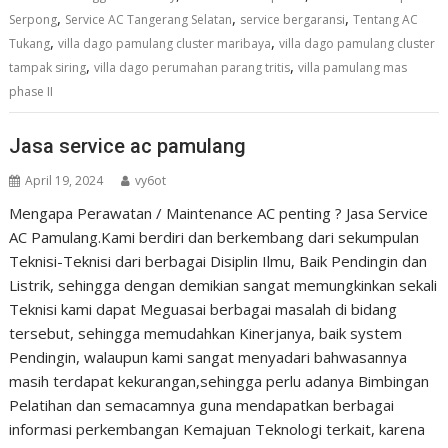
,
,
,
Serpong
Service AC Tangerang Selatan
service bergaransi
Tentang AC
,
,
Tukang
villa dago pamulang cluster maribaya
villa dago pamulang cluster
,
,
tampak siring
villa dago perumahan parang tritis
villa pamulang mas
phase II
Jasa service ac pamulang
April 19, 2024
vy6ot
Mengapa Perawatan / Maintenance AC penting ? Jasa Service
AC Pamulang.Kami berdiri dan berkembang dari sekumpulan
Teknisi-Teknisi dari berbagai Disiplin Ilmu, Baik Pendingin dan
Listrik, sehingga dengan demikian sangat memungkinkan sekali
Teknisi kami dapat Meguasai berbagai masalah di bidang
tersebut, sehingga memudahkan Kinerjanya, baik system
Pendingin, walaupun kami sangat menyadari bahwasannya
masih terdapat kekurangan,sehingga perlu adanya Bimbingan
Pelatihan dan semacamnya guna mendapatkan berbagai
informasi perkembangan Kemajuan Teknologi terkait, karena