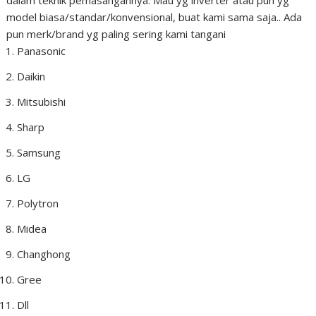
dalam teknik pemasangannya. Mau yg inverter atau pun yg
model biasa/standar/konvensional, buat kami sama saja.. Ada
pun merk/brand yg paling sering kami tangani
Panasonic
Daikin
Mitsubishi
Sharp
Samsung
LG
Polytron
Midea
Changhong
Gree
Dll