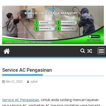
Skip
to
content
Service AC Pengasinan
Mei 21, 2023
vy6ot
Service AC Pengasinan
, Untuk anda sedang mencari layanan
jasa service AC, perbaikan AC maupun pindahan yang berada