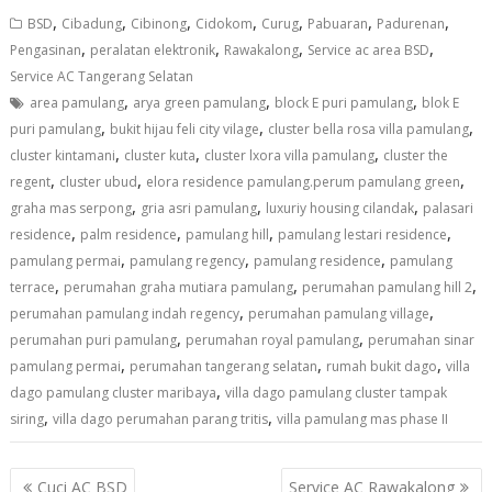
,
,
,
,
,
,
,
BSD
Cibadung
Cibinong
Cidokom
Curug
Pabuaran
Padurenan
,
,
,
,
Pengasinan
peralatan elektronik
Rawakalong
Service ac area BSD
Service AC Tangerang Selatan
,
,
,
area pamulang
arya green pamulang
block E puri pamulang
blok E
,
,
,
puri pamulang
bukit hijau feli city vilage
cluster bella rosa villa pamulang
,
,
,
cluster kintamani
cluster kuta
cluster lxora villa pamulang
cluster the
,
,
,
regent
cluster ubud
elora residence pamulang.perum pamulang green
,
,
,
graha mas serpong
gria asri pamulang
luxuriy housing cilandak
palasari
,
,
,
,
residence
palm residence
pamulang hill
pamulang lestari residence
,
,
,
pamulang permai
pamulang regency
pamulang residence
pamulang
,
,
,
terrace
perumahan graha mutiara pamulang
perumahan pamulang hill 2
,
,
perumahan pamulang indah regency
perumahan pamulang village
,
,
perumahan puri pamulang
perumahan royal pamulang
perumahan sinar
,
,
,
pamulang permai
perumahan tangerang selatan
rumah bukit dago
villa
,
dago pamulang cluster maribaya
villa dago pamulang cluster tampak
,
,
siring
villa dago perumahan parang tritis
villa pamulang mas phase II
Navigasi
Cuci AC BSD
Service AC Rawakalong