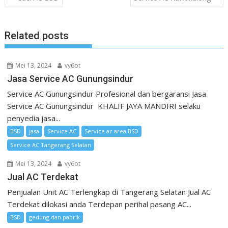
pos
Related posts
Mei 13, 2024
vy6ot
Jasa Service AC Gunungsindur
Service AC Gunungsindur Profesional dan bergaransi Jasa
Service AC Gunungsindur KHALIF JAYA MANDIRI selaku
penyedia jasa...
BSD
jasa
Service AC
Service ac area BSD
Service AC Tangerang Selatan
Mei 13, 2024
vy6ot
Jual AC Terdekat
Penjualan Unit AC Terlengkap di Tangerang Selatan Jual AC
Terdekat dilokasi anda Terdepan perihal pasang AC...
BSD
gedung dan pabrik