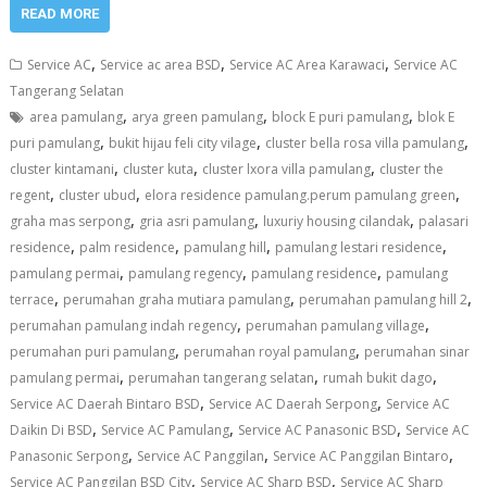
READ MORE
,
,
,
Service AC
Service ac area BSD
Service AC Area Karawaci
Service AC
Tangerang Selatan
,
,
,
area pamulang
arya green pamulang
block E puri pamulang
blok E
,
,
,
puri pamulang
bukit hijau feli city vilage
cluster bella rosa villa pamulang
,
,
,
cluster kintamani
cluster kuta
cluster lxora villa pamulang
cluster the
,
,
,
regent
cluster ubud
elora residence pamulang.perum pamulang green
,
,
,
graha mas serpong
gria asri pamulang
luxuriy housing cilandak
palasari
,
,
,
,
residence
palm residence
pamulang hill
pamulang lestari residence
,
,
,
pamulang permai
pamulang regency
pamulang residence
pamulang
,
,
,
terrace
perumahan graha mutiara pamulang
perumahan pamulang hill 2
,
,
perumahan pamulang indah regency
perumahan pamulang village
,
,
perumahan puri pamulang
perumahan royal pamulang
perumahan sinar
,
,
,
pamulang permai
perumahan tangerang selatan
rumah bukit dago
,
,
Service AC Daerah Bintaro BSD
Service AC Daerah Serpong
Service AC
,
,
,
Daikin Di BSD
Service AC Pamulang
Service AC Panasonic BSD
Service AC
,
,
,
Panasonic Serpong
Service AC Panggilan
Service AC Panggilan Bintaro
,
,
Service AC Panggilan BSD City
Service AC Sharp BSD
Service AC Sharp