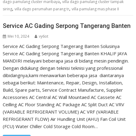
,
dago pamulang cluster maribaya
villa dago pamulang cluster tampak
,
,
siring
villa dago perumahan parang tr
villa pamulang mas phase II
Service AC Gading Serpong Tangerang Banten
Mei 10, 2024
vy6ot
Service AC Gading Serpong Tangerang Banten Solusinya
Service AC Gading Serpong Tangerang Banten KHALIF JAYA
MANDIRI melayani beberapa jasa di bidang mesin pendingin.
Dengan didukung dengan teknisi teknisi yang professional
dibidangnya,kami menawarkan beberapa jasa diantaranya
sebagai berikut: Maintenance, Repair, Design, Installation,
Build, Spare parts, Service Contract Manufacture, Supplier
Accessories AC Central AC Wall Mountaed AC Cassete AC
Ceilling AC Floor Standing AC Package AC Split Duct AC VRV
(VARIABLE REFRIGERANT VOLUME) AC VRF (VARIABLE
REFRIGERANT FLOW) Air Hundling Unit (AHU) Fan Coil Unit
(FCU) Water Chiller Cold Storage Cold Room…