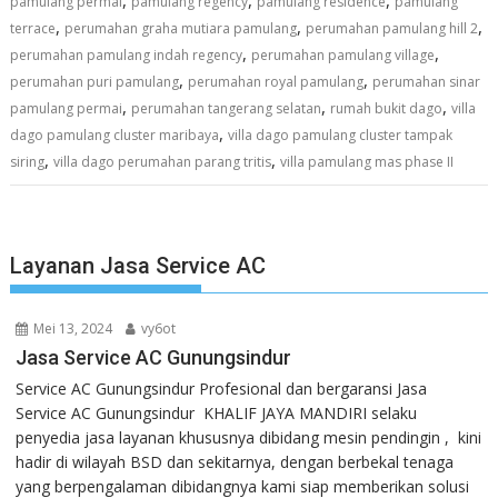
pamulang permai
pamulang regency
pamulang residence
pamulang
,
,
,
terrace
perumahan graha mutiara pamulang
perumahan pamulang hill 2
,
,
perumahan pamulang indah regency
perumahan pamulang village
,
,
perumahan puri pamulang
perumahan royal pamulang
perumahan sinar
,
,
,
pamulang permai
perumahan tangerang selatan
rumah bukit dago
villa
,
dago pamulang cluster maribaya
villa dago pamulang cluster tampak
,
,
siring
villa dago perumahan parang tritis
villa pamulang mas phase II
Layanan Jasa Service AC
Mei 13, 2024
vy6ot
Jasa Service AC Gunungsindur
Service AC Gunungsindur Profesional dan bergaransi Jasa
Service AC Gunungsindur KHALIF JAYA MANDIRI selaku
penyedia jasa layanan khususnya dibidang mesin pendingin , kini
hadir di wilayah BSD dan sekitarnya, dengan berbekal tenaga
yang berpengalaman dibidangnya kami siap memberikan solusi