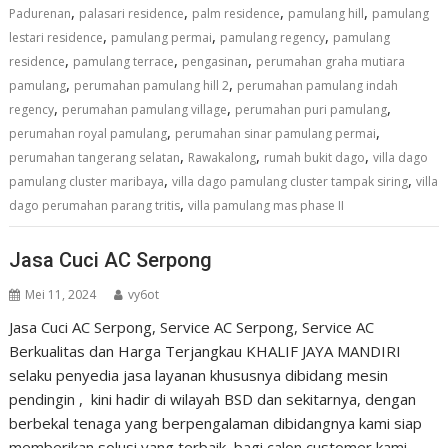
,
,
,
,
Padurenan
palasari residence
palm residence
pamulang hill
pamulang
,
,
,
lestari residence
pamulang permai
pamulang regency
pamulang
,
,
,
residence
pamulang terrace
pengasinan
perumahan graha mutiara
,
,
pamulang
perumahan pamulang hill 2
perumahan pamulang indah
,
,
,
regency
perumahan pamulang village
perumahan puri pamulang
,
,
perumahan royal pamulang
perumahan sinar pamulang permai
,
,
,
perumahan tangerang selatan
Rawakalong
rumah bukit dago
villa dago
,
,
pamulang cluster maribaya
villa dago pamulang cluster tampak siring
villa
,
dago perumahan parang tritis
villa pamulang mas phase II
Jasa Cuci AC Serpong
Mei 11, 2024
vy6ot
Jasa Cuci AC Serpong, Service AC Serpong, Service AC
Berkualitas dan Harga Terjangkau KHALIF JAYA MANDIRI
selaku penyedia jasa layanan khususnya dibidang mesin
pendingin , kini hadir di wilayah BSD dan sekitarnya, dengan
berbekal tenaga yang berpengalaman dibidangnya kami siap
memberikan solusi yang terbaik bagi calon customer kami.