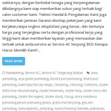
sekitarnya, dengan berbekal tenaga yang berpengalaman
dibidangnya kami siap memberikan solusi yang terbaik bagi
calon customer kami. Teknisi Handal & Pengalaman Kami juga
memberikan Jaminan Garansi disetiap pekerjaan yang kami
kerjakan,tanpa ongkos eksploitasi yang besar, dan tentunya
harga yang terjangkau serta dengan profesional kerja yang
tinggi kami akan memberikan layanan yang memuaskan dan
terbaik untuk anda.service ac Service AC Serpong BSD Kenapa
Harus Memilih Kami?…
READ MORE
,
,
Rawakalong
Service AC
Service AC Tangerang Selatan
area
,
,
,
pamulang
arya green pamulang
block E puri pamulang
blok E puri
,
,
,
,
,
pamulang
bukit hijau feli city vilage
Cibadung
Cibinong
Cidokom
cluster
,
,
,
bella rosa villa pamulang
cluster kintamani
cluster kuta
cluster lxora villa
,
,
,
,
pamulang
cluster the regent
cluster ubud
Curug
elora residence
,
,
pamulang.perum pamulang green
graha mas serpong
gria asri
,
,
,
,
,
pamulang
Gunungsindur
Jampang
luxuriy housing cilandak
pabuaran