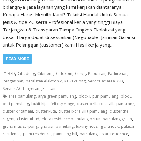
bidangnya. Jasa layanan yang kami kerjakan diantaranya :
Kenapa Harus Memilih Kami? Teknisi Handal Untuk Semua
Jenis & tipe AC serta Profesional kerja yang tinggi Biaya
Terjangkau & Transparan Tampa Ongkos Ekploitasi yang
besar Harga dapat di sesuaikan (Negotiable) Jaminan Garansi
untuk Pelanggan (customer) kami Hasil kerja yang…
READ MORE
,
,
,
,
,
,
,
BSD
Cibadung
Cibinong
Cidokom
Curug
Pabuaran
Padurenan
,
,
,
,
Pengasinan
peralatan elektronik
Rawakalong
Service ac area BSD
Service AC Tangerang Selatan
,
,
,
area pamulang
arya green pamulang
block E puri pamulang
blok E
,
,
,
puri pamulang
bukit hijau feli city vilage
cluster bella rosa villa pamulang
,
,
,
cluster kintamani
cluster kuta
cluster lxora villa pamulang
cluster the
,
,
,
regent
cluster ubud
elora residence pamulang.perum pamulang green
,
,
,
graha mas serpong
gria asri pamulang
luxuriy housing cilandak
palasari
,
,
,
,
residence
palm residence
pamulang hill
pamulang lestari residence
,
,
,