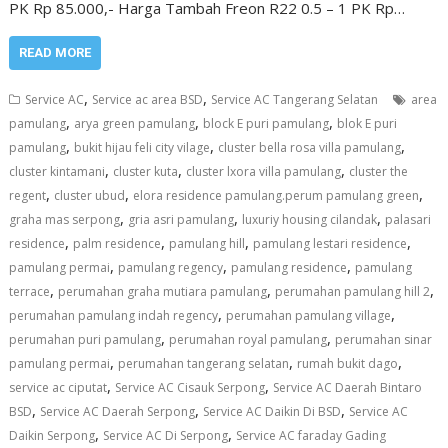
PK Rp 85.000,- Harga Tambah Freon R22 0.5 – 1 PK Rp…
READ MORE
,
,
Service AC
Service ac area BSD
Service AC Tangerang Selatan
area
,
,
,
pamulang
arya green pamulang
block E puri pamulang
blok E puri
,
,
,
pamulang
bukit hijau feli city vilage
cluster bella rosa villa pamulang
,
,
,
cluster kintamani
cluster kuta
cluster lxora villa pamulang
cluster the
,
,
,
regent
cluster ubud
elora residence pamulang.perum pamulang green
,
,
,
graha mas serpong
gria asri pamulang
luxuriy housing cilandak
palasari
,
,
,
,
residence
palm residence
pamulang hill
pamulang lestari residence
,
,
,
pamulang permai
pamulang regency
pamulang residence
pamulang
,
,
,
terrace
perumahan graha mutiara pamulang
perumahan pamulang hill 2
,
,
perumahan pamulang indah regency
perumahan pamulang village
,
,
perumahan puri pamulang
perumahan royal pamulang
perumahan sinar
,
,
,
pamulang permai
perumahan tangerang selatan
rumah bukit dago
,
,
service ac ciputat
Service AC Cisauk Serpong
Service AC Daerah Bintaro
,
,
,
BSD
Service AC Daerah Serpong
Service AC Daikin Di BSD
Service AC
,
,
Daikin Serpong
Service AC Di Serpong
Service AC faraday Gading