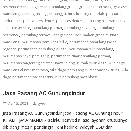
,
,
residence pamulang.perum pamulang green
graha mas serpong
gria asri
,
,
,
,
,
pamulang
Gunungsindur
Jampang
luxuriy housing cilandak
pabuaran
,
,
,
,
Padurenan
palasari residence
palm residence
pamulang hill
pamulang
,
,
,
lestari residence
pamulang permai
pamulang regency
pamulang
,
,
,
residence
pamulang terrace
pengasinan
perumahan graha mutiara
,
,
pamulang
perumahan pamulang hill 2
perumahan pamulang indah
,
,
,
regency
perumahan pamulang village
perumahan puri pamulang
,
,
perumahan royal pamulang
perumahan sinar pamulang permai
,
,
,
perumahan tangerang selatan
Rawakalong
rumah bukit dago
villa dago
,
,
pamulang cluster maribaya
villa dago pamulang cluster tampak siring
villa
,
dago perumahan parang tritis
villa pamulang mas phase II
Jasa Pasang AC Gunungsindur
Mei 13, 2024
vy6ot
Jasa Pasang AC Gunungsindur Jasa Pasang AC Gunungsindur
KHALIF JAYA MANDIRIselaku penyedia jasa layanan khususnya
dibidang mesin pendingin , kini hadir di wilayah BSD dan