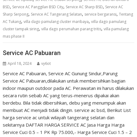
,
,
,
BSD
Service AC Panggilan BSD City
Service AC Sharp BSD
Service AC
,
,
,
Sharp Serpong
Service AC Tangerang Selatan
service bergaransi
Tentang
,
,
AC Tukang
villa dago pamulang cluster maribaya
villa dago pamulang
,
,
cluster tampak siring
villa dago perumahan parang tritis
villa pamulang
mas phase II
Service AC Pabuaran
April 18, 2024
vy6ot
Service AC Pabuaran, Service AC Gunung Sindur,Parung
Service AC Pabuaran,dilakukan untuk membersihkan bagian
indoor maupun outdoor pada AC. Perawatan ini harus dilakukan
secara rutin sebab AC yang terus-menerus dipakai akan
berdebu. Bila tidak dibersihkan, debu yang menumpuk akan
membuat AC menjadi tidak dingin. service ac bsd, Berikut List
harga service ac untuk wilayah tangerang selatan dan
sekitarnya DAFTAR HARGA SERVICE AC Jasa Harga Harga
Service Cuci 0.5 – 1 PK Rp 75.000,- Harga Service Cuci 1.5 – 2