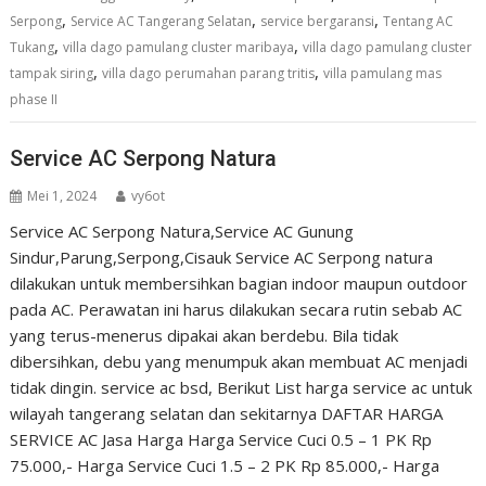
,
,
,
Serpong
Service AC Tangerang Selatan
service bergaransi
Tentang AC
,
,
Tukang
villa dago pamulang cluster maribaya
villa dago pamulang cluster
,
,
tampak siring
villa dago perumahan parang tritis
villa pamulang mas
phase II
Service AC Serpong Natura
Mei 1, 2024
vy6ot
Service AC Serpong Natura,Service AC Gunung
Sindur,Parung,Serpong,Cisauk Service AC Serpong natura
dilakukan untuk membersihkan bagian indoor maupun outdoor
pada AC. Perawatan ini harus dilakukan secara rutin sebab AC
yang terus-menerus dipakai akan berdebu. Bila tidak
dibersihkan, debu yang menumpuk akan membuat AC menjadi
tidak dingin. service ac bsd, Berikut List harga service ac untuk
wilayah tangerang selatan dan sekitarnya DAFTAR HARGA
SERVICE AC Jasa Harga Harga Service Cuci 0.5 – 1 PK Rp
75.000,- Harga Service Cuci 1.5 – 2 PK Rp 85.000,- Harga