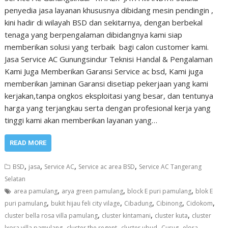
penyedia jasa layanan khususnya dibidang mesin pendingin ,
kini hadir di wilayah BSD dan sekitarnya, dengan berbekal
tenaga yang berpengalaman dibidangnya kami siap
memberikan solusi yang terbaik bagi calon customer kami.
Jasa Service AC Gunungsindur Teknisi Handal & Pengalaman
Kami Juga Memberikan Garansi Service ac bsd, Kami juga
memberikan Jaminan Garansi disetiap pekerjaan yang kami
kerjakan,tanpa ongkos eksploitasi yang besar, dan tentunya
harga yang terjangkau serta dengan profesional kerja yang
tinggi kami akan memberikan layanan yang…
READ MORE
,
,
,
,
BSD
jasa
Service AC
Service ac area BSD
Service AC Tangerang
Selatan
,
,
,
area pamulang
arya green pamulang
block E puri pamulang
blok E
,
,
,
,
,
puri pamulang
bukit hijau feli city vilage
Cibadung
Cibinong
Cidokom
,
,
,
cluster bella rosa villa pamulang
cluster kintamani
cluster kuta
cluster
,
,
,
,
lxora villa pamulang
cluster the regent
cluster ubud
Curug
elora