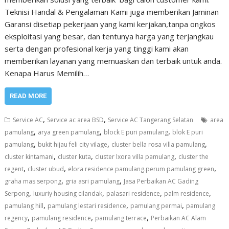
Teknisi Handal & Pengalaman Kami juga memberikan Jaminan
Garansi disetiap pekerjaan yang kami kerjakan,tanpa ongkos
eksploitasi yang besar, dan tentunya harga yang terjangkau
serta dengan profesional kerja yang tinggi kami akan
memberikan layanan yang memuaskan dan terbaik untuk anda.
Kenapa Harus Memilih…
READ MORE
,
,
Service AC
Service ac area BSD
Service AC Tangerang Selatan
area
,
,
,
pamulang
arya green pamulang
block E puri pamulang
blok E puri
,
,
,
pamulang
bukit hijau feli city vilage
cluster bella rosa villa pamulang
,
,
,
cluster kintamani
cluster kuta
cluster lxora villa pamulang
cluster the
,
,
,
regent
cluster ubud
elora residence pamulang.perum pamulang green
,
,
graha mas serpong
gria asri pamulang
Jasa Perbaikan AC Gading
,
,
,
,
Serpong
luxuriy housing cilandak
palasari residence
palm residence
,
,
,
pamulang hill
pamulang lestari residence
pamulang permai
pamulang
,
,
,
regency
pamulang residence
pamulang terrace
Perbaikan AC Alam