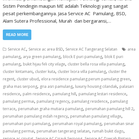
Sistim Pendingin maupun ME adalah Teknologi yang sangat
pesat perkembangannya. Jasa Service AC Pamulang, BSD,
Alam Sutera Professional, Murah dan bergaransi,…
READ MORE
,
,
Service AC
Service ac area BSD
Service AC Tangerang Selatan
area
,
,
,
pamulang
arya green pamulang
block E puri pamulang
blok E puri
,
,
,
pamulang
bukit hijau feli city vilage
cluster bella rosa villa pamulang
,
,
,
cluster kintamani
cluster kuta
cluster lxora villa pamulang
cluster the
,
,
,
regent
cluster ubud
elora residence pamulang.perum pamulang green
,
,
,
graha mas serpong
gria asri pamulang
luxuriy housing cilandak
palasari
,
,
,
,
residence
palm residence
pamulang hill
pamulang lestari residence
,
,
,
pamulang permai
pamulang regency
pamulang residence
pamulang
,
,
,
terrace
perumahan graha mutiara pamulang
perumahan pamulang hill 2
,
,
perumahan pamulang indah regency
perumahan pamulang village
,
,
perumahan puri pamulang
perumahan royal pamulang
perumahan sinar
,
,
,
pamulang permai
perumahan tangerang selatan
rumah bukit dago
,
,
service ac ciputat
Service AC Cisauk Serpong
Service AC Daerah Bintaro