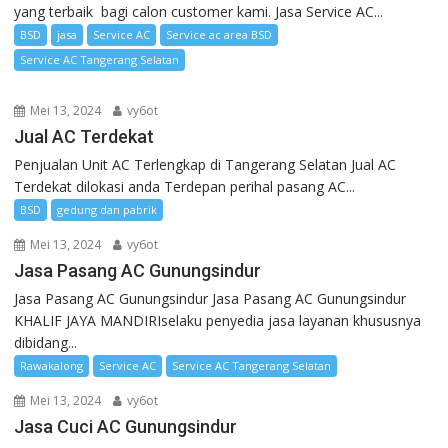
yang terbaik bagi calon customer kami. Jasa Service AC...
BSD
jasa
Service AC
Service ac area BSD
Service AC Tangerang Selatan
Mei 13, 2024
vy6ot
Jual AC Terdekat
Penjualan Unit AC Terlengkap di Tangerang Selatan Jual AC
Terdekat dilokasi anda Terdepan perihal pasang AC...
BSD
gedung dan pabrik
Mei 13, 2024
vy6ot
Jasa Pasang AC Gunungsindur
Jasa Pasang AC Gunungsindur Jasa Pasang AC Gunungsindur
KHALIF JAYA MANDIRIselaku penyedia jasa layanan khususnya
dibidang...
Rawakalong
Service AC
Service AC Tangerang Selatan
Mei 13, 2024
vy6ot
Jasa Cuci AC Gunungsindur