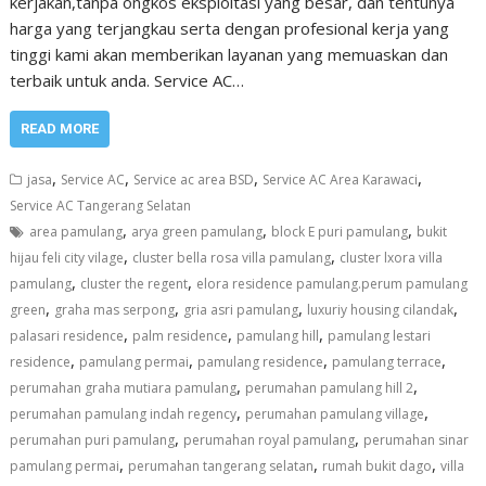
kerjakan,tanpa ongkos eksploitasi yang besar, dan tentunya
harga yang terjangkau serta dengan profesional kerja yang
tinggi kami akan memberikan layanan yang memuaskan dan
terbaik untuk anda. Service AC…
READ MORE
,
,
,
,
jasa
Service AC
Service ac area BSD
Service AC Area Karawaci
Service AC Tangerang Selatan
,
,
,
area pamulang
arya green pamulang
block E puri pamulang
bukit
,
,
hijau feli city vilage
cluster bella rosa villa pamulang
cluster lxora villa
,
,
pamulang
cluster the regent
elora residence pamulang.perum pamulang
,
,
,
,
green
graha mas serpong
gria asri pamulang
luxuriy housing cilandak
,
,
,
palasari residence
palm residence
pamulang hill
pamulang lestari
,
,
,
,
residence
pamulang permai
pamulang residence
pamulang terrace
,
,
perumahan graha mutiara pamulang
perumahan pamulang hill 2
,
,
perumahan pamulang indah regency
perumahan pamulang village
,
,
perumahan puri pamulang
perumahan royal pamulang
perumahan sinar
,
,
,
pamulang permai
perumahan tangerang selatan
rumah bukit dago
villa