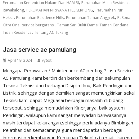
,
Perumahan Kementrian Hukum Dan HAM RI
Perumahan Mulia Residence
,
,
Rawakalong
PERUMAHAN NIRWANA HILL SERPONG
Perumahan Puri
,
,
,
Heksa
Perumahan Residence Hills
Perumahan Taman Anggrek
PeSona
,
,
Citra One
service bergaransi
Taman Sari Bukit Damai Taman Cendana
,
Indah Residence
Tentang AC Tukang
Jasa service ac pamulang
April 19, 2024
vy6ot
Mengapa Perawatan / Maintenance AC penting ? Jasa Service
AC Pamulang.Kami berdiri dan berkembang dari sekumpulan
Teknisi-Teknisi dari berbagai Disiplin Ilmu, Baik Pendingin dan
Listrik, sehingga dengan demikian sangat memungkinkan sekali
Teknisi kami dapat Meguasai berbagai masalah di bidang
tersebut, sehingga memudahkan Kinerjanya, baik system
Pendingin, walaupun kami sangat menyadari bahwasannya
masih terdapat kekurangan,sehingga perlu adanya Bimbingan
Pelatihan dan semacamnya guna mendapatkan berbagai
informasi perkembangan Kemajuan Teknologi terkait, karena