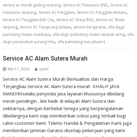
,
,
service ac murah gading serpong
Service AC Panasonic BSD
Service AC
,
,
,
Panasonic Serpong
Service AC Panggilan
Service AC Panggilan Bintaro
,
,
Service AC Panggilan BSD City
Service AC Sharp BSD
Service AC Sharp
,
,
,
Serpong
Service AC Tangerang Selatan
service bergaransi
villa dago
,
,
pamulang cluster maribaya
villa dago pamulang cluster tampak siring
villa
,
dago perumahan parang tritis
villa pamulang mas phase II
Service AC Alam Sutera Murah
Mei 11, 2024
vy6ot
Service AC Alam Sutera Murah Berkualitas dan Harga
Terjangkau Service AC Alam Sutera murah KHALIF JAYA
MANDIRIselaku penyedia jasa layanan khususnya dibidang
mesin pendingin , kini hadir di wilayah Alam Sutera dan
sekitarnya, dengan berbekal tenaga yang berpengalaman
dibidangnya kami siap memberikan solusi yang terbaik bagi
calon customer kami. Teknisi Handal & Pengalaman Kami juga
memberikan Jaminan Garansi disetiap pekerjaan yang kami