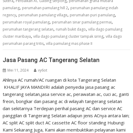
,
,
Sutera
Perbaikan AC Gading Serpong
perumahan graha mutiara
,
,
pamulang
perumahan pamulang hill 2
perumahan pamulang indah
,
,
,
regency
perumahan pamulang village
perumahan puri pamulang
,
,
perumahan royal pamulang
perumahan sinar pamulang permai
,
,
perumahan tangerang selatan
rumah bukit dago
villa dago pamulang
,
,
cluster maribaya
villa dago pamulang cluster tampak siring
villa dago
,
perumahan parang tritis
villa pamulang mas phase II
Jasa Pasang AC Tangerang Selatan
Mei 11, 2024
vy6ot
Ahlinya AC rumah/AC ruangan di kota Tangerang Selatan
KHALIF JAYA MANDIRI adalah penyedia jasa pasang ac
tangerang selatan,jasa service ac, perawatan ac, cuci ac, ganti
freon, bongkar dan pasang ac di wilayah tangerang selatan
dan sekitarnya Terdepan perihal pasang AC dan service AC
panggilan di Tangerang Selatan adapun jenis ACnya antara lain;
AC split AC split duct AC cassette AC floor standing Hubungi
Kami Sekarang Juga, Kami akan membuktikan pelayanan kami