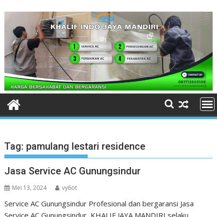
Skip
to
content
Tag:
pamulang lestari residence
Jasa Service AC Gunungsindur
Mei 13, 2024
vy6ot
Service AC Gunungsindur Profesional dan bergaransi Jasa
Service AC Gunungsindur KHALIF JAYA MANDIRI selaku