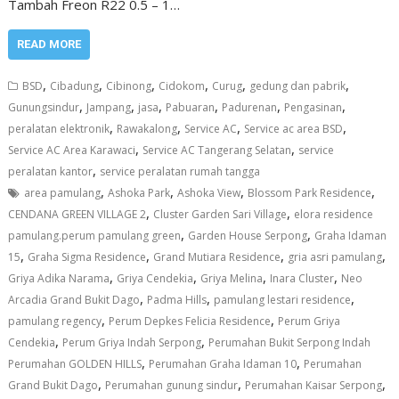
Tambah Freon R22 0.5 – 1…
READ MORE
,
,
,
,
,
,
BSD
Cibadung
Cibinong
Cidokom
Curug
gedung dan pabrik
,
,
,
,
,
,
Gunungsindur
Jampang
jasa
Pabuaran
Padurenan
Pengasinan
,
,
,
,
peralatan elektronik
Rawakalong
Service AC
Service ac area BSD
,
,
Service AC Area Karawaci
Service AC Tangerang Selatan
service
,
peralatan kantor
service peralatan rumah tangga
,
,
,
,
area pamulang
Ashoka Park
Ashoka View
Blossom Park Residence
,
,
CENDANA GREEN VILLAGE 2
Cluster Garden Sari Village
elora residence
,
,
pamulang.perum pamulang green
Garden House Serpong
Graha Idaman
,
,
,
,
15
Graha Sigma Residence
Grand Mutiara Residence
gria asri pamulang
,
,
,
,
Griya Adika Narama
Griya Cendekia
Griya Melina
Inara Cluster
Neo
,
,
,
Arcadia Grand Bukit Dago
Padma Hills
pamulang lestari residence
,
,
pamulang regency
Perum Depkes Felicia Residence
Perum Griya
,
,
Cendekia
Perum Griya Indah Serpong
Perumahan Bukit Serpong Indah
,
,
Perumahan GOLDEN HILLS
Perumahan Graha Idaman 10
Perumahan
,
,
,
Grand Bukit Dago
Perumahan gunung sindur
Perumahan Kaisar Serpong