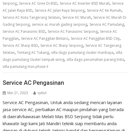
,
,
,
Serpong
Service AC Gree Di BSD
Service AC Inverter BSD Murah
Service
,
,
,
AC Jalan Raya BSD
Service AC Jalan Raya Serpong
Service AC Ke Rumah
,
,
Service AC Kota Tangerang Selatan
Service AC Murah
Service AC Murah Di
,
,
,
Gading Serpong
service ac murah gading serpong
Service AC Pamulang
,
,
Service AC Panasonic BSD
Service AC Panasonic Serpong
Service AC
,
,
,
Panggilan
Service AC Panggilan Bintaro
Service AC Panggilan BSD City
,
,
Service AC Sharp BSD
Service AC Sharp Serpong
Service AC Tangerang
,
,
,
Selatan
Tentang AC Tukang
villa dago pamulang cluster maribaya
villa
,
,
dago pamulang cluster tampak siring
villa dago perumahan parang tritis
villa pamulang mas phase II
Service AC Pengasinan
Mei 21, 2023
vy6ot
Service AC Pengasinan, Untuk anda sedang mencari layanan
jasa service AC, perbaikan AC maupun pindahan yang berada
di daerah/kawasan Melati Mas BSD Serpong tidak perlu
khawatir lagi kami Jati Mandiri teknik siap membantu anda
dengan di dukung teknik-teknisi handal dan berpengalaman di