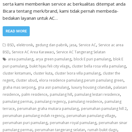
serta kami memberikan service ac berkualitas ditempat anda
Bicara tentang merk/brand, kami tidak pernah membeda-
bedakan layanan untuk AC…
READ MORE
,
,
,
,
,
BSD
elektronik
gedung dan pabrik
jasa
Service AC
Service ac area
,
,
BSD
Service AC Area Karawaci
Service AC Tangerang Selatan
,
,
,
area pamulang
arya green pamulang
block E puri pamulang
blok E
,
,
,
puri pamulang
bukit hijau feli city vilage
cluster bella rosa villa pamulang
,
,
,
cluster kintamani
cluster kuta
cluster lxora villa pamulang
cluster the
,
,
,
regent
cluster ubud
elora residence pamulang.perum pamulang green
,
,
,
graha mas serpong
gria asri pamulang
luxuriy housing cilandak
palasari
,
,
,
,
residence
palm residence
pamulang hill
pamulang lestari residence
,
,
,
pamulang permai
pamulang regency
pamulang residence
pamulang
,
,
,
terrace
perumahan graha mutiara pamulang
perumahan pamulang hill 2
,
,
perumahan pamulang indah regency
perumahan pamulang village
,
,
perumahan puri pamulang
perumahan royal pamulang
perumahan sinar
,
,
,
pamulang permai
perumahan tangerang selatan
rumah bukit dago