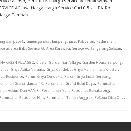
ice ac bsd, Berikut List harga service ac untuk wilayah
RVICE AC Jasa Harga Harga Service Cuci 0.5 – 1 PK Rp
- Harga Tambah…
,
,
,
,
,
,
ng dan pabrik
Gunungsindur
Jampang
jasa
Pabuaran
Padurenan
,
,
,
vice ac area BSD
Service AC Area Karawaci
Service AC Tangerang Selatan
,
,
,
NA GREEN VILLAGE 2
Cluster Garden Sari Village
Garden House Serpong
,
,
,
,
,
dence
Griya Adika Narama
Griya Cendekia
Griya Melina
Inara Cluster
,
,
,
icia Residence
Perum Griya Cendekia
Perum Griya Indah Serpong
,
,
rumahan Graha Idaman 10
Perumahan Grand Bukit Dago
Perumahan
,
,
rian Hukum Dan HAM RI
Perumahan Mulia Residence Rawakalong
,
,
,
Perumahan Residence Hills
Perumahan Taman Anggrek
PeSona Citra One