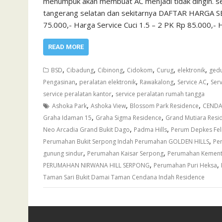
menumpuk akan membuat AC menjadi tidak dingin. serv
tangerang selatan dan sekitarnya DAFTAR HARGA SE
75.000,- Harga Service Cuci 1.5 – 2 PK Rp 85.000,
READ MORE
,
,
,
,
,
,
BSD
Cibadung
Cibinong
Cidokom
Curug
elektronik
gedu
,
,
,
,
Pengasinan
peralatan elektronik
Rawakalong
Service AC
Ser
,
service peralatan kantor
service peralatan rumah tangga
,
,
,
Ashoka Park
Ashoka View
Blossom Park Residence
CENDA
,
,
Graha Idaman 15
Graha Sigma Residence
Grand Mutiara Resi
,
,
Neo Arcadia Grand Bukit Dago
Padma Hills
Perum Depkes Fel
,
Perumahan Bukit Serpong Indah Perumahan GOLDEN HILLS
Pe
,
,
gunung sindur
Perumahan Kaisar Serpong
Perumahan Kement
,
,
PERUMAHAN NIRWANA HILL SERPONG
Perumahan Puri Heksa
Taman Sari Bukit Damai Taman Cendana Indah Residence