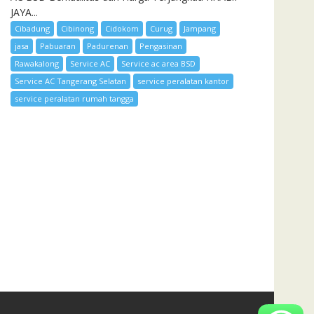
JAYA...
Cibadung
Cibinong
Cidokom
Curug
Jampang
jasa
Pabuaran
Padurenan
Pengasinan
Rawakalong
Service AC
Service ac area BSD
Service AC Tangerang Selatan
service peralatan kantor
service peralatan rumah tangga