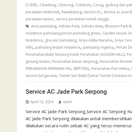
,
,
,
,
,
BSD
Cibadung
Cibinong
Cidokom
Curug
gedung dan pab
,
,
,
peralatan elektronik
Rawakalong
Service AC
Service ac area 
,
peralatan kantor
service peralatan rumah tangga
,
,
,
area pamulang
Ashoka Park
Ashoka View
Blossom Park R
,
residence pamulang.perum pamulang green
Garden House S
,
,
,
Residence
gria asri pamulang
Griya Adika Narama
Griya Cen
,
,
,
Hills
pamulang lestari residence
pamulang regency
Perum De
,
Perumahan Bukit Serpong Indah Perumahan GOLDEN HILLS
Pe
,
,
gunung sindur
Perumahan Kaisar Serpong
Perumahan Kement
,
,
PERUMAHAN NIRWANA HILL SERPONG
Perumahan Puri Heksa
,
service bergaransi
Taman Sari Bukit Damai Taman Cendana In
Service AC Jade Park Serpong
April 13, 2024
vy6ot
Service AC Jade Park Serpong,Service AC Serpong Na
AC Jade Park Serpong dilakukan untuk membersihkan
dilakukan secara rutin sebab AC yang terus-menerus 