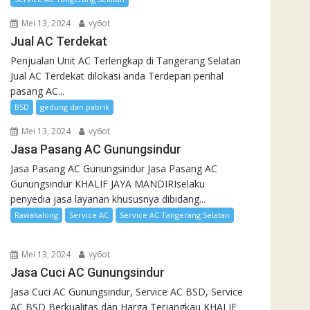
Mei 13, 2024
vy6ot
Jual AC Terdekat
Penjualan Unit AC Terlengkap di Tangerang Selatan
Jual AC Terdekat dilokasi anda Terdepan perihal
pasang AC...
BSD
gedung dan pabrik
Mei 13, 2024
vy6ot
Jasa Pasang AC Gunungsindur
Jasa Pasang AC Gunungsindur Jasa Pasang AC
Gunungsindur KHALIF JAYA MANDIRIselaku
penyedia jasa layanan khususnya dibidang...
Rawakalong
Service AC
Service AC Tangerang Selatan
Mei 13, 2024
vy6ot
Jasa Cuci AC Gunungsindur
Jasa Cuci AC Gunungsindur, Service AC BSD, Service
AC BSD Berkualitas dan Harga Terjangkau KHALIF