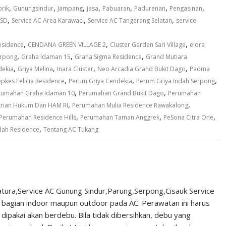
,
,
,
,
,
,
,
rik
Gunungsindur
Jampang
jasa
Pabuaran
Padurenan
Pengasinan
,
,
,
BSD
Service AC Area Karawaci
Service AC Tangerang Selatan
service
,
,
,
esidence
CENDANA GREEN VILLAGE 2
Cluster Garden Sari Village
elora
,
,
,
erpong
Graha Idaman 15
Graha Sigma Residence
Grand Mutiara
,
,
,
,
dekia
Griya Melina
Inara Cluster
Neo Arcadia Grand Bukit Dago
Padma
,
,
,
pkes Felicia Residence
Perum Griya Cendekia
Perum Griya Indah Serpong
,
,
rumahan Graha Idaman 10
Perumahan Grand Bukit Dago
Perumahan
,
,
rian Hukum Dan HAM RI
Perumahan Mulia Residence Rawakalong
,
,
,
Perumahan Residence Hills
Perumahan Taman Anggrek
PeSona Citra One
,
dah Residence
Tentang AC Tukang
tura,Service AC Gunung Sindur,Parung,Serpong,Cisauk Service
 bagian indoor maupun outdoor pada AC. Perawatan ini harus
dipakai akan berdebu. Bila tidak dibersihkan, debu yang