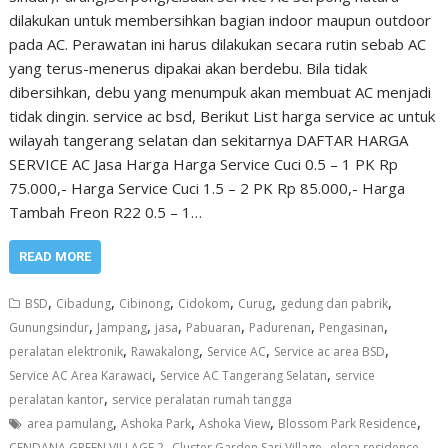
dilakukan untuk membersihkan bagian indoor maupun outdoor
pada AC. Perawatan ini harus dilakukan secara rutin sebab AC
yang terus-menerus dipakai akan berdebu. Bila tidak
dibersihkan, debu yang menumpuk akan membuat AC menjadi
tidak dingin. service ac bsd, Berikut List harga service ac untuk
wilayah tangerang selatan dan sekitarnya DAFTAR HARGA
SERVICE AC Jasa Harga Harga Service Cuci 0.5 – 1 PK Rp
75.000,- Harga Service Cuci 1.5 – 2 PK Rp 85.000,- Harga
Tambah Freon R22 0.5 – 1…
READ MORE
,
,
,
,
,
,
BSD
Cibadung
Cibinong
Cidokom
Curug
gedung dan pabrik
,
,
,
,
,
,
Gunungsindur
Jampang
jasa
Pabuaran
Padurenan
Pengasinan
,
,
,
,
peralatan elektronik
Rawakalong
Service AC
Service ac area BSD
,
,
Service AC Area Karawaci
Service AC Tangerang Selatan
service
,
peralatan kantor
service peralatan rumah tangga
,
,
,
,
area pamulang
Ashoka Park
Ashoka View
Blossom Park Residence
,
,
CENDANA GREEN VILLAGE 2
Cluster Garden Sari Village
elora residence