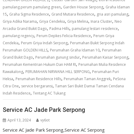
,
,
pamulang.perum pamulang green
Garden House Serpong
Graha Idaman
,
,
,
,
15
Graha Sigma Residence
Grand Mutiara Residence
gria asri pamulang
,
,
,
,
Griya Adika Narama
Griya Cendekia
Griya Melina
Inara Cluster
Neo
,
,
,
Arcadia Grand Bukit Dago
Padma Hills
pamulang lestari residence
,
,
pamulang regency
Perum Depkes Felicia Residence
Perum Griya
,
,
Cendekia
Perum Griya Indah Serpong
Perumahan Bukit Serpong Indah
,
,
Perumahan GOLDEN HILLS
Perumahan Graha Idaman 10
Perumahan
,
,
,
Grand Bukit Dago
Perumahan gunung sindur
Perumahan Kaisar Serpong
,
Perumahan Kementrian Hukum Dan HAM RI
Perumahan Mulia Residence
,
,
Rawakalong
PERUMAHAN NIRWANA HILL SERPONG
Perumahan Puri
,
,
,
Heksa
Perumahan Residence Hills
Perumahan Taman Anggrek
PeSona
,
,
Citra One
service bergaransi
Taman Sari Bukit Damai Taman Cendana
,
Indah Residence
Tentang AC Tukang
Service AC Jade Park Serpong
April 13, 2024
vy6ot
Service AC Jade Park Serpong,Service AC Serpong