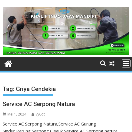
Skip
to
content
Tag:
Griya Cendekia
Service AC Serpong Natura
Mei 1, 2024
vy6ot
Service AC Serpong Natura,Service AC Gunung
Sindur,Parung,Serpong,Cisauk Service AC Serpong natura