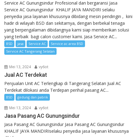
Service AC Gunungsindur Profesional dan bergaransi Jasa
Service AC Gunungsindur KHALIF JAYA MANDIRI selaku
penyedia jasa layanan khususnya dibidang mesin pendingin , kini
hadir di wilayah BSD dan sekitarnya, dengan berbekal tenaga
yang berpengalaman dibidangnya kami siap memberikan solusi
yang terbaik bagi calon customer kami. Jasa Service AC...
BSD
jasa
Service AC
Service ac area BSD
Service AC Tangerang Selatan
Mei 13, 2024
vy6ot
Jual AC Terdekat
Penjualan Unit AC Terlengkap di Tangerang Selatan Jual AC
Terdekat dilokasi anda Terdepan perihal pasang AC...
BSD
gedung dan pabrik
Mei 13, 2024
vy6ot
Jasa Pasang AC Gunungsindur
Jasa Pasang AC Gunungsindur Jasa Pasang AC Gunungsindur
KHALIF JAYA MANDIRIselaku penyedia jasa layanan khususnya