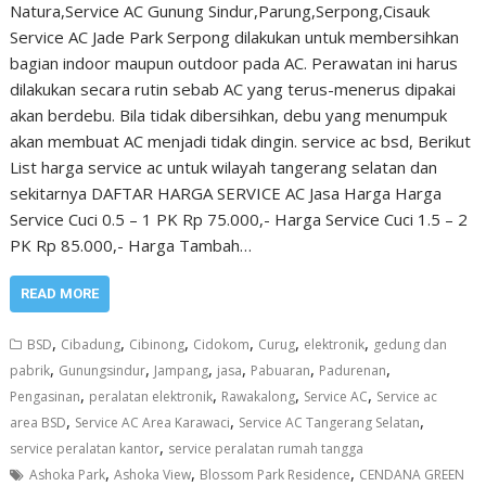
Natura,Service AC Gunung Sindur,Parung,Serpong,Cisauk
Service AC Jade Park Serpong dilakukan untuk membersihkan
bagian indoor maupun outdoor pada AC. Perawatan ini harus
dilakukan secara rutin sebab AC yang terus-menerus dipakai
akan berdebu. Bila tidak dibersihkan, debu yang menumpuk
akan membuat AC menjadi tidak dingin. service ac bsd, Berikut
List harga service ac untuk wilayah tangerang selatan dan
sekitarnya DAFTAR HARGA SERVICE AC Jasa Harga Harga
Service Cuci 0.5 – 1 PK Rp 75.000,- Harga Service Cuci 1.5 – 2
PK Rp 85.000,- Harga Tambah…
READ MORE
,
,
,
,
,
,
BSD
Cibadung
Cibinong
Cidokom
Curug
elektronik
gedung dan
,
,
,
,
,
,
pabrik
Gunungsindur
Jampang
jasa
Pabuaran
Padurenan
,
,
,
,
Pengasinan
peralatan elektronik
Rawakalong
Service AC
Service ac
,
,
,
area BSD
Service AC Area Karawaci
Service AC Tangerang Selatan
,
service peralatan kantor
service peralatan rumah tangga
,
,
,
Ashoka Park
Ashoka View
Blossom Park Residence
CENDANA GREEN