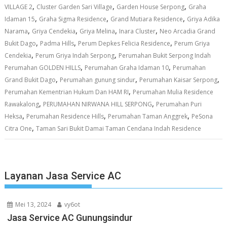
,
,
,
VILLAGE 2
Cluster Garden Sari Village
Garden House Serpong
Graha
,
,
,
Idaman 15
Graha Sigma Residence
Grand Mutiara Residence
Griya Adika
,
,
,
,
Narama
Griya Cendekia
Griya Melina
Inara Cluster
Neo Arcadia Grand
,
,
,
Bukit Dago
Padma Hills
Perum Depkes Felicia Residence
Perum Griya
,
,
Cendekia
Perum Griya Indah Serpong
Perumahan Bukit Serpong Indah
,
,
Perumahan GOLDEN HILLS
Perumahan Graha Idaman 10
Perumahan
,
,
,
Grand Bukit Dago
Perumahan gunung sindur
Perumahan Kaisar Serpong
,
Perumahan Kementrian Hukum Dan HAM RI
Perumahan Mulia Residence
,
,
Rawakalong
PERUMAHAN NIRWANA HILL SERPONG
Perumahan Puri
,
,
,
Heksa
Perumahan Residence Hills
Perumahan Taman Anggrek
PeSona
,
Citra One
Taman Sari Bukit Damai Taman Cendana Indah Residence
Layanan Jasa Service AC
Mei 13, 2024
vy6ot
Jasa Service AC Gunungsindur