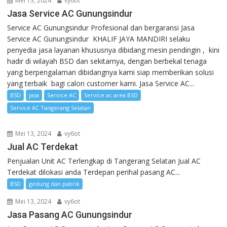
Mei 13, 2024
vy6ot
Jasa Service AC Gunungsindur
Service AC Gunungsindur Profesional dan bergaransi Jasa
Service AC Gunungsindur KHALIF JAYA MANDIRI selaku
penyedia jasa layanan khususnya dibidang mesin pendingin , kini
hadir di wilayah BSD dan sekitarnya, dengan berbekal tenaga
yang berpengalaman dibidangnya kami siap memberikan solusi
yang terbaik bagi calon customer kami. Jasa Service AC...
BSD
jasa
Service AC
Service ac area BSD
Service AC Tangerang Selatan
Mei 13, 2024
vy6ot
Jual AC Terdekat
Penjualan Unit AC Terlengkap di Tangerang Selatan Jual AC
Terdekat dilokasi anda Terdepan perihal pasang AC...
BSD
gedung dan pabrik
Mei 13, 2024
vy6ot
Jasa Pasang AC Gunungsindur