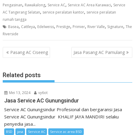
,
,
,
,
Pengasinan
Rawakalong
Service AC
Service AC Area Karawaci
Service
,
,
AC Tangerang Selatan
service peralatan kantor
service peralatan
rumah tangga
,
,
,
,
,
,
,
Basea
Cattleya
Edelweiss
Prestige
Primier
River Valle
Signature
The
Riverside
Navigasi
Pasang AC Ciseeng
Jasa Pasang AC Pamulang
pos
Related posts
Mei 13, 2024
vy6ot
Jasa Service AC Gunungsindur
Service AC Gunungsindur Profesional dan bergaransi Jasa
Service AC Gunungsindur KHALIF JAYA MANDIRI selaku
penyedia jasa...
BSD
jasa
Service AC
Service ac area BSD