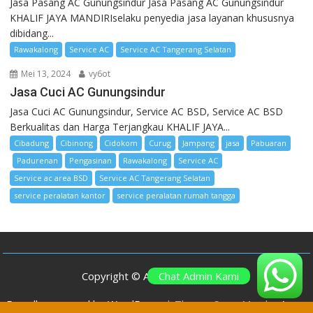
Jasa Pasang AC Gunungsindur Jasa Pasang AC Gunungsindur
KHALIF JAYA MANDIRIselaku penyedia jasa layanan khususnya
dibidang...
Rawakalong
Service AC
Service AC Tangerang Selatan
Mei 13, 2024
vy6ot
Jasa Cuci AC Gunungsindur
Jasa Cuci AC Gunungsindur, Service AC BSD, Service AC BSD
Berkualitas dan Harga Terjangkau KHALIF JAYA...
Cibadung
Cibinong
Cidokom
Curug
Jampang
jasa
Pabuaran
Padurenan
Pengasinan
Rawakalong
Service AC
Service ac area BSD
Service AC Tangerang Selatan
service peralatan kantor
service peralatan rumah tangga
Chat Admin Kami
Copyright © All rights reserved
Proudly powered by WordPress
|
Theme: SuperMag by
Acme