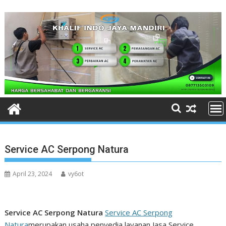
Skip
to
content
Service AC Serpong Natura
April 23, 2024
vy6ot
Service AC Serpong Natura
Service AC Serpong
Natura
merupakan usaha penyedia layanan Jasa Service,