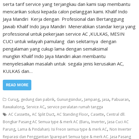
serta tarif service yang terjangkau dan kami siap membantu
mencarikan solusi kepada calon pelanggan kami. Khalif Indo
Jaya Mandiri Kerja dengan Profesional dan Bertanggung
Jawab Khalif Indo Jaya Mandiri Menerabkan standar kerja yang
professional untuk pekerjaan service AC ,KULKAS, MESIN
CUCI untuk wilayah pamulang dan sekitarnya dengan
pengalaman yang cukup lama dengan semaksimal
mungkin Khalif Indo Jaya Mandiri akan membantu
menyelesaikan masalah untuk segala jenis kerusakan AC,
KULKAS dan…
READ MORE
,
,
,
,
,
,
Curug
gedung dan pabrik
Gunungsindur
Jampang
jasa
Pabuaran
,
,
Rawakalong
Service AC
service peralatan rumah tangga
,
,
,
,
AC Cassette
AC Split Duct
AC Standing Floor
Casette
Central dll.
,
,
Bongkar Pasang AC Semua type & merk AC (Baru
Inverter
Jasa Cuci AC
,
,
Parung
Lama & Pindahan). Isi Freon semua type & merk AC
Non Inverter
Reparasi dan Penggantian Sparepart Semua type & merk AC. Jasa Pasang