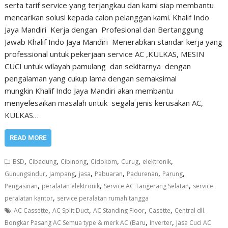
serta tarif service yang terjangkau dan kami siap membantu
mencarikan solusi kepada calon pelanggan kami. Khalif Indo
Jaya Mandiri Kerja dengan Profesional dan Bertanggung
Jawab Khalif Indo Jaya Mandiri Menerabkan standar kerja yang
professional untuk pekerjaan service AC ,KULKAS, MESIN
CUCI untuk wilayah pamulang dan sekitarnya dengan
pengalaman yang cukup lama dengan semaksimal
mungkin Khalif Indo Jaya Mandiri akan membantu
menyelesaikan masalah untuk segala jenis kerusakan AC,
KULKAS…
READ MORE
,
,
,
,
,
,
BSD
Cibadung
Cibinong
Cidokom
Curug
elektronik
,
,
,
,
,
,
Gunungsindur
Jampang
jasa
Pabuaran
Padurenan
Parung
,
,
,
Pengasinan
peralatan elektronik
Service AC Tangerang Selatan
service
,
peralatan kantor
service peralatan rumah tangga
,
,
,
,
AC Cassette
AC Split Duct
AC Standing Floor
Casette
Central dll.
,
,
Bongkar Pasang AC Semua type & merk AC (Baru
Inverter
Jasa Cuci AC