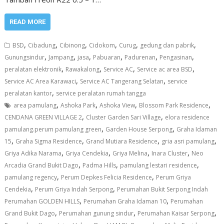
READ MORE
,
,
,
,
,
,
BSD
Cibadung
Cibinong
Cidokom
Curug
gedung dan pabrik
,
,
,
,
,
,
Gunungsindur
Jampang
jasa
Pabuaran
Padurenan
Pengasinan
,
,
,
,
peralatan elektronik
Rawakalong
Service AC
Service ac area BSD
,
,
Service AC Area Karawaci
Service AC Tangerang Selatan
service
,
peralatan kantor
service peralatan rumah tangga
,
,
,
,
area pamulang
Ashoka Park
Ashoka View
Blossom Park Residence
,
,
CENDANA GREEN VILLAGE 2
Cluster Garden Sari Village
elora residence
,
,
pamulang.perum pamulang green
Garden House Serpong
Graha Idaman
,
,
,
,
15
Graha Sigma Residence
Grand Mutiara Residence
gria asri pamulang
,
,
,
,
Griya Adika Narama
Griya Cendekia
Griya Melina
Inara Cluster
Neo
,
,
,
Arcadia Grand Bukit Dago
Padma Hills
pamulang lestari residence
,
,
pamulang regency
Perum Depkes Felicia Residence
Perum Griya
,
,
Cendekia
Perum Griya Indah Serpong
Perumahan Bukit Serpong Indah
,
,
Perumahan GOLDEN HILLS
Perumahan Graha Idaman 10
Perumahan
,
,
,
Grand Bukit Dago
Perumahan gunung sindur
Perumahan Kaisar Serpong