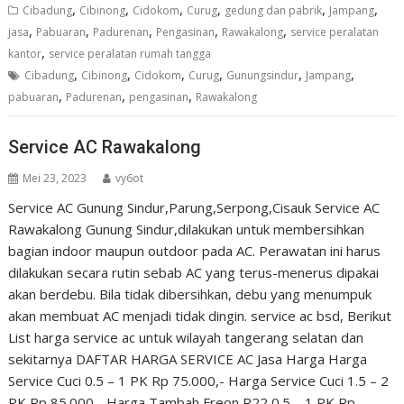
,
,
,
,
,
,
Cibadung
Cibinong
Cidokom
Curug
gedung dan pabrik
Jampang
,
,
,
,
,
jasa
Pabuaran
Padurenan
Pengasinan
Rawakalong
service peralatan
,
kantor
service peralatan rumah tangga
,
,
,
,
,
,
Cibadung
Cibinong
Cidokom
Curug
Gunungsindur
Jampang
,
,
,
pabuaran
Padurenan
pengasinan
Rawakalong
Service AC Rawakalong
Mei 23, 2023
vy6ot
Service AC Gunung Sindur,Parung,Serpong,Cisauk Service AC
Rawakalong Gunung Sindur,dilakukan untuk membersihkan
bagian indoor maupun outdoor pada AC. Perawatan ini harus
dilakukan secara rutin sebab AC yang terus-menerus dipakai
akan berdebu. Bila tidak dibersihkan, debu yang menumpuk
akan membuat AC menjadi tidak dingin. service ac bsd, Berikut
List harga service ac untuk wilayah tangerang selatan dan
sekitarnya DAFTAR HARGA SERVICE AC Jasa Harga Harga
Service Cuci 0.5 – 1 PK Rp 75.000,- Harga Service Cuci 1.5 – 2
PK Rp 85.000,- Harga Tambah Freon R22 0.5 – 1 PK Rp