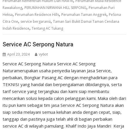
,
Perumahan Kementrian Hukum Dan HAM RI
Perumahan Mulia Residence
,
,
Rawakalong
PERUMAHAN NIRWANA HILL SERPONG
Perumahan Puri
,
,
,
Heksa
Perumahan Residence Hills
Perumahan Taman Anggrek
PeSona
,
,
Citra One
service bergaransi
Taman Sari Bukit Damai Taman Cendana
,
Indah Residence
Tentang AC Tukang
Service AC Serpong Natura
April 23, 2024
vy6ot
Service AC Serpong Natura Service AC Serpong
Naturamerupakan usaha penyedia layanan Jasa Service,
perbaikan, Bongkar Pasang AC dengan menghadirkan para
TEKNISI yang handal dan berpengalaman dibidangnya, serta
tarif service yang terjangkau dan kami siap membantu
mencarikan solusi kepada calon pelanggan kami. Maka oleh dari
itu pun kami sebagai tim jasa Service AC Serpong Natura akan
siap sedia melayani semua keluhan anda dengan cepat, siap,
tanggap dan pastinya juga telah ahli di bagian perbaikan
service AC di wilayah pamulang. Khalif Indo Jaya Mandiri Kerja