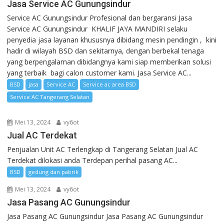
Jasa Service AC Gunungsindur
Service AC Gunungsindur Profesional dan bergaransi Jasa
Service AC Gunungsindur KHALIF JAYA MANDIRI selaku
penyedia jasa layanan khususnya dibidang mesin pendingin , kini
hadir di wilayah BSD dan sekitarnya, dengan berbekal tenaga
yang berpengalaman dibidangnya kami siap memberikan solusi
yang terbaik bagi calon customer kami. Jasa Service AC...
BSD
jasa
Service AC
Service ac area BSD
Service AC Tangerang Selatan
Mei 13, 2024
vy6ot
Jual AC Terdekat
Penjualan Unit AC Terlengkap di Tangerang Selatan Jual AC
Terdekat dilokasi anda Terdepan perihal pasang AC...
BSD
gedung dan pabrik
Mei 13, 2024
vy6ot
Jasa Pasang AC Gunungsindur
Jasa Pasang AC Gunungsindur Jasa Pasang AC Gunungsindur