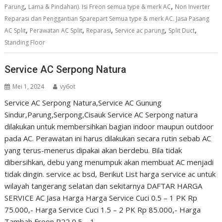
,
,
Parung
Lama & Pindahan). Isi Freon semua type & merk AC
Non Inverter
Reparasi dan Penggantian Sparepart Semua type & merk AC. Jasa Pasang
,
,
,
,
,
AC Split
Perawatan AC Split
Reparasi
Service ac parung
Split Duct
Standing Floor
Service AC Serpong Natura
Mei 1, 2024
vy6ot
Service AC Serpong Natura,Service AC Gunung
Sindur,Parung,Serpong,Cisauk Service AC Serpong natura
dilakukan untuk membersihkan bagian indoor maupun outdoor
pada AC. Perawatan ini harus dilakukan secara rutin sebab AC
yang terus-menerus dipakai akan berdebu. Bila tidak
dibersihkan, debu yang menumpuk akan membuat AC menjadi
tidak dingin. service ac bsd, Berikut List harga service ac untuk
wilayah tangerang selatan dan sekitarnya DAFTAR HARGA
SERVICE AC Jasa Harga Harga Service Cuci 0.5 – 1 PK Rp
75.000,- Harga Service Cuci 1.5 – 2 PK Rp 85.000,- Harga
Tambah Freon R22 0.5 – 1…