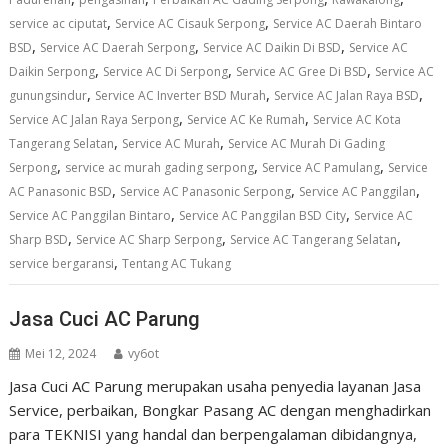
,
,
service ac ciputat
Service AC Cisauk Serpong
Service AC Daerah Bintaro
,
,
,
BSD
Service AC Daerah Serpong
Service AC Daikin Di BSD
Service AC
,
,
,
Daikin Serpong
Service AC Di Serpong
Service AC Gree Di BSD
Service AC
,
,
,
gunungsindur
Service AC Inverter BSD Murah
Service AC Jalan Raya BSD
,
,
Service AC Jalan Raya Serpong
Service AC Ke Rumah
Service AC Kota
,
,
Tangerang Selatan
Service AC Murah
Service AC Murah Di Gading
,
,
,
Serpong
service ac murah gading serpong
Service AC Pamulang
Service
,
,
,
AC Panasonic BSD
Service AC Panasonic Serpong
Service AC Panggilan
,
,
Service AC Panggilan Bintaro
Service AC Panggilan BSD City
Service AC
,
,
,
Sharp BSD
Service AC Sharp Serpong
Service AC Tangerang Selatan
,
service bergaransi
Tentang AC Tukang
Jasa Cuci AC Parung
Mei 12, 2024
vy6ot
Jasa Cuci AC Parung merupakan usaha penyedia layanan Jasa
Service, perbaikan, Bongkar Pasang AC dengan menghadirkan
para TEKNISI yang handal dan berpengalaman dibidangnya,