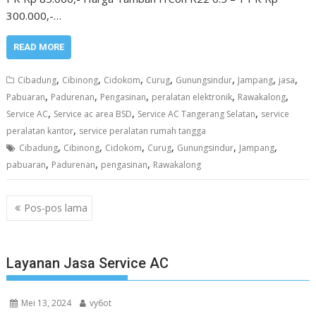
300.000,-…
READ MORE
,
,
,
,
,
,
,
Cibadung
Cibinong
Cidokom
Curug
Gunungsindur
Jampang
jasa
,
,
,
,
,
Pabuaran
Padurenan
Pengasinan
peralatan elektronik
Rawakalong
,
,
,
Service AC
Service ac area BSD
Service AC Tangerang Selatan
service
,
peralatan kantor
service peralatan rumah tangga
,
,
,
,
,
,
Cibadung
Cibinong
Cidokom
Curug
Gunungsindur
Jampang
,
,
,
pabuaran
Padurenan
pengasinan
Rawakalong
Navigasi
Pos-pos lama
pos
Layanan Jasa Service AC
Mei 13, 2024
vy6ot