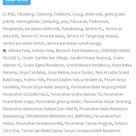
,
,
,
,
,
,
BSD
Cibadung
Cibinong
Cidokom
Curug
elektronik
gedung dan
,
,
,
,
,
,
pabrik
Gunungsindur
Jampang
jasa
Pabuaran
Padurenan
,
,
,
,
Pengasinan
peralatan elektronik
Rawakalong
Service AC
Service ac
,
,
,
area BSD
Service AC Area Karawaci
Service AC Tangerang Selatan
,
service peralatan kantor
service peralatan rumah tangga
,
,
,
Ashoka Park
Ashoka View
Blossom Park Residence
CENDANA GREEN
,
,
,
VILLAGE 2
Cluster Garden Sari Village
Garden House Serpong
Graha
,
,
,
Idaman 15
Graha Sigma Residence
Grand Mutiara Residence
Griya Adika
,
,
,
,
Narama
Griya Cendekia
Griya Melina
Inara Cluster
Neo Arcadia Grand
,
,
,
Bukit Dago
Padma Hills
Perum Depkes Felicia Residence
Perum Griya
,
,
Cendekia
Perum Griya Indah Serpong
Perumahan Bukit Serpong Indah
,
,
Perumahan GOLDEN HILLS
Perumahan Graha Idaman 10
Perumahan
,
,
,
Grand Bukit Dago
Perumahan gunung sindur
Perumahan Kaisar Serpong
,
Perumahan Kementrian Hukum Dan HAM RI
Perumahan Mulia Residence
,
,
Rawakalong
PERUMAHAN NIRWANA HILL SERPONG
Perumahan Puri
,
,
,
Heksa
Perumahan Residence Hills
Perumahan Taman Anggrek
PeSona
,
Citra One
Taman Sari Bukit Damai Taman Cendana Indah Residence