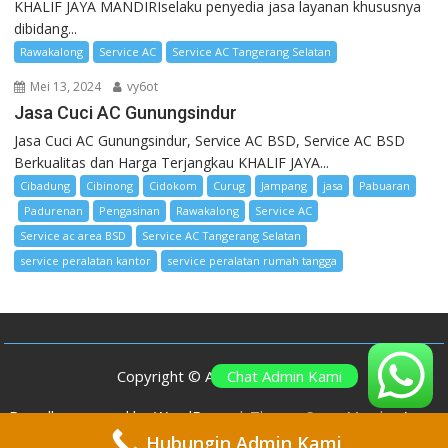
KHALIF JAYA MANDIRIselaku penyedia jasa layanan khususnya
dibidang...
Rawakalong
Service AC
Service AC Tangerang Selatan
Mei 13, 2024
vy6ot
Jasa Cuci AC Gunungsindur
Jasa Cuci AC Gunungsindur, Service AC BSD, Service AC BSD
Berkualitas dan Harga Terjangkau KHALIF JAYA...
Cibadung
Cibinong
Cidokom
Curug
Jampang
jasa
Pabuaran
Padurenan
Pengasinan
Rawakalong
Service AC
Service ac area BSD
Service AC Tangerang Selatan
service peralatan kantor
service peralatan rumah tangga
Chat Admin Kami
Copyright © All rights reserved
Proudly powered by WordPress
|
Theme: SuperMag by
Acme
Themes
Hubungin Admin Kami