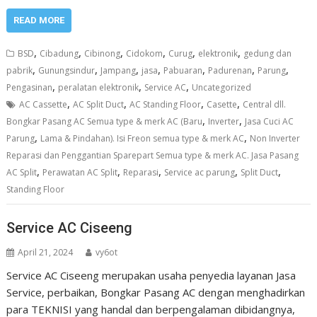
READ MORE
,
,
,
,
,
,
BSD
Cibadung
Cibinong
Cidokom
Curug
elektronik
gedung dan
,
,
,
,
,
,
,
pabrik
Gunungsindur
Jampang
jasa
Pabuaran
Padurenan
Parung
,
,
,
Pengasinan
peralatan elektronik
Service AC
Uncategorized
,
,
,
,
AC Cassette
AC Split Duct
AC Standing Floor
Casette
Central dll.
,
,
Bongkar Pasang AC Semua type & merk AC (Baru
Inverter
Jasa Cuci AC
,
,
Parung
Lama & Pindahan). Isi Freon semua type & merk AC
Non Inverter
Reparasi dan Penggantian Sparepart Semua type & merk AC. Jasa Pasang
,
,
,
,
,
AC Split
Perawatan AC Split
Reparasi
Service ac parung
Split Duct
Standing Floor
Service AC Ciseeng
April 21, 2024
vy6ot
Service AC Ciseeng merupakan usaha penyedia layanan Jasa
Service, perbaikan, Bongkar Pasang AC dengan menghadirkan
para TEKNISI yang handal dan berpengalaman dibidangnya,