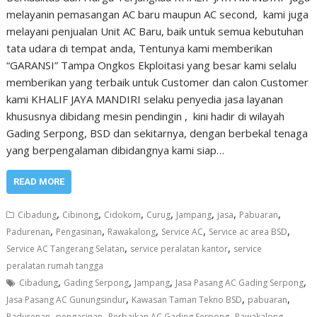
melayanin pemasangan AC baru maupun AC second, kami juga
melayani penjualan Unit AC Baru, baik untuk semua kebutuhan
tata udara di tempat anda, Tentunya kami memberikan
“GARANSI” Tampa Ongkos Ekploitasi yang besar kami selalu
memberikan yang terbaik untuk Customer dan calon Customer
kami KHALIF JAYA MANDIRI selaku penyedia jasa layanan
khususnya dibidang mesin pendingin , kini hadir di wilayah
Gading Serpong, BSD dan sekitarnya, dengan berbekal tenaga
yang berpengalaman dibidangnya kami siap…
READ MORE
,
,
,
,
,
,
,
Cibadung
Cibinong
Cidokom
Curug
Jampang
jasa
Pabuaran
,
,
,
,
,
Padurenan
Pengasinan
Rawakalong
Service AC
Service ac area BSD
,
,
Service AC Tangerang Selatan
service peralatan kantor
service
peralatan rumah tangga
,
,
,
,
Cibadung
Gading Serpong
Jampang
Jasa Pasang AC Gading Serpong
,
,
,
Jasa Pasang AC Gunungsindur
Kawasan Taman Tekno BSD
pabuaran
,
,
,
,
Padurenan
pengasinan
Perbaikan AC Gading Serpong
Rawakalong