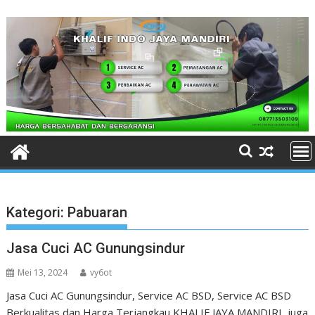
Skip
to
content
Kategori:
Pabuaran
Jasa Cuci AC Gunungsindur
Mei 13, 2024
vy6ot
Jasa Cuci AC Gunungsindur, Service AC BSD, Service AC BSD
Berkualitas dan Harga Terjangkau KHALIF JAYA MANDIRI juga