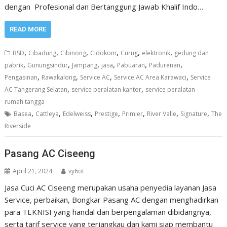
dengan Profesional dan Bertanggung Jawab Khalif Indo…
READ MORE
,
,
,
,
,
,
BSD
Cibadung
Cibinong
Cidokom
Curug
elektronik
gedung dan
,
,
,
,
,
,
pabrik
Gunungsindur
Jampang
jasa
Pabuaran
Padurenan
,
,
,
,
Pengasinan
Rawakalong
Service AC
Service AC Area Karawaci
Service
,
,
AC Tangerang Selatan
service peralatan kantor
service peralatan
rumah tangga
,
,
,
,
,
,
,
Basea
Cattleya
Edelweiss
Prestige
Primier
River Valle
Signature
The
Riverside
Pasang AC Ciseeng
April 21, 2024
vy6ot
Jasa Cuci AC Ciseeng merupakan usaha penyedia layanan Jasa
Service, perbaikan, Bongkar Pasang AC dengan menghadirkan
para TEKNISI yang handal dan berpengalaman dibidangnya,
serta tarif service yang terjangkau dan kami siap membantu