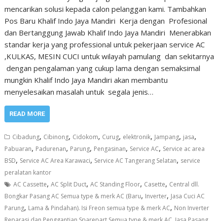
mencarikan solusi kepada calon pelanggan kami. Tambahkan
Pos Baru Khalif Indo Jaya Mandiri Kerja dengan Profesional
dan Bertanggung Jawab Khalif Indo Jaya Mandiri Menerabkan
standar kerja yang professional untuk pekerjaan service AC
,KULKAS, MESIN CUCI untuk wilayah pamulang dan sekitarnya
dengan pengalaman yang cukup lama dengan semaksimal
mungkin Khalif Indo Jaya Mandiri akan membantu
menyelesaikan masalah untuk segala jenis…
READ MORE
,
,
,
,
,
,
,
Cibadung
Cibinong
Cidokom
Curug
elektronik
Jampang
jasa
,
,
,
,
,
Pabuaran
Padurenan
Parung
Pengasinan
Service AC
Service ac area
,
,
,
BSD
Service AC Area Karawaci
Service AC Tangerang Selatan
service
peralatan kantor
,
,
,
,
AC Cassette
AC Split Duct
AC Standing Floor
Casette
Central dll.
,
,
Bongkar Pasang AC Semua type & merk AC (Baru
Inverter
Jasa Cuci AC
,
,
Parung
Lama & Pindahan). Isi Freon semua type & merk AC
Non Inverter
Reparasi dan Penggantian Sparepart Semua type & merk AC. Jasa Pasang