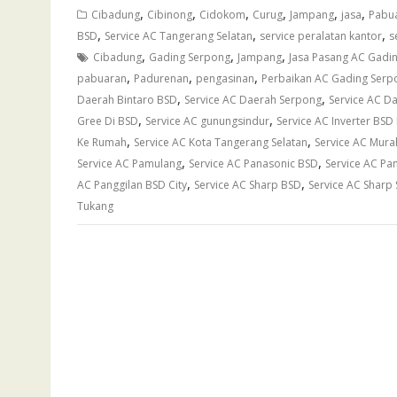
,
,
,
,
,
,
Cibadung
Cibinong
Cidokom
Curug
Jampang
jasa
Pabu
,
,
,
BSD
Service AC Tangerang Selatan
service peralatan kantor
s
,
,
,
Cibadung
Gading Serpong
Jampang
Jasa Pasang AC Gadi
,
,
,
pabuaran
Padurenan
pengasinan
Perbaikan AC Gading Serp
,
,
Daerah Bintaro BSD
Service AC Daerah Serpong
Service AC Da
,
,
Gree Di BSD
Service AC gunungsindur
Service AC Inverter BSD
,
,
Ke Rumah
Service AC Kota Tangerang Selatan
Service AC Mura
,
,
Service AC Pamulang
Service AC Panasonic BSD
Service AC Pa
,
,
AC Panggilan BSD City
Service AC Sharp BSD
Service AC Sharp
Tukang