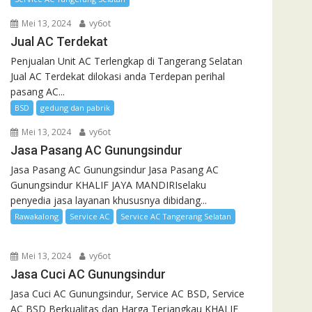
Mei 13, 2024
vy6ot
Jual AC Terdekat
Penjualan Unit AC Terlengkap di Tangerang Selatan
Jual AC Terdekat dilokasi anda Terdepan perihal
pasang AC...
BSD
gedung dan pabrik
Mei 13, 2024
vy6ot
Jasa Pasang AC Gunungsindur
Jasa Pasang AC Gunungsindur Jasa Pasang AC
Gunungsindur KHALIF JAYA MANDIRIselaku
penyedia jasa layanan khususnya dibidang...
Rawakalong
Service AC
Service AC Tangerang Selatan
Mei 13, 2024
vy6ot
Jasa Cuci AC Gunungsindur
Jasa Cuci AC Gunungsindur, Service AC BSD, Service
AC BSD Berkualitas dan Harga Terjangkau KHALIF