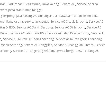
,
,
,
,
,
aran
Padurenan
Pengasinan
Rawakalong
Service AC
Service ac area
ervice peralatan rumah tangga
,
,
,
ng Serpong
Jasa Pasang AC Gunungsindur
Kawasan Taman Tekno BSD
,
,
,
,
ong
Rawakalong
service ac ciputat
Service AC Cisauk Serpong
Service AC
,
,
,
ikin Di BSD
Service AC Daikin Serpong
Service AC Di Serpong
Service AC
,
,
,
 Murah
Service AC Jalan Raya BSD
Service AC Jalan Raya Serpong
Service AC
,
,
,
h
Service AC Murah Di Gading Serpong
service ac murah gading serpong
,
,
,
nasonic Serpong
Service AC Panggilan
Service AC Panggilan Bintaro
Service
,
,
,
 Serpong
Service AC Tangerang Selatan
service bergaransi
Tentang AC