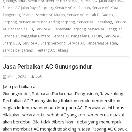
,
,
,
gunungsindur
Service AC Inverter BSD Murah
Service AC Jalan Raya BSD
,
,
Service AC Jalan Raya Serpong
Service AC Ke Rumah
Service AC Kota
,
,
Tangerang Selatan
Service AC Murah
Service AC Murah Di Gading
,
,
,
Serpong
service ac murah gading serpong
Service AC Pamulang
Service
,
,
,
AC Panasonic BSD
Service AC Panasonic Serpong
Service AC Panggilan
,
,
Service AC Panggilan Bintaro
Service AC Panggilan BSD City
Service AC
,
,
,
Sharp BSD
Service AC Sharp Serpong
Service AC Tangerang Selatan
,
service bergaransi
Tentang AC Tukang
Jasa Perbaikan AC Gunungsindur
Mei 1, 2024
vy6ot
Jasa perbaikan ac
Gunungsindur,Pabuaran,Padurenan,Pengasinan,Rawakalong
Perbaikan AC Gunungsindur,dilakukan untuk membersihkan
bagian indoor maupun outdoor pada AC. Perawatan ini harus
dilakukan secara rutin sebab AC yang terus-menerus dipakai
akan berdebu. Bila tidak dibersihkan, debu yang menumpuk
akan membuat AC menjadi tidak dingin. Jasa Pasang AC Cisauk,