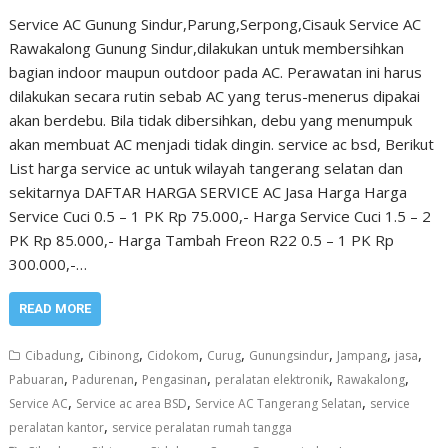
Service AC Gunung Sindur,Parung,Serpong,Cisauk Service AC
Rawakalong Gunung Sindur,dilakukan untuk membersihkan
bagian indoor maupun outdoor pada AC. Perawatan ini harus
dilakukan secara rutin sebab AC yang terus-menerus dipakai
akan berdebu. Bila tidak dibersihkan, debu yang menumpuk
akan membuat AC menjadi tidak dingin. service ac bsd, Berikut
List harga service ac untuk wilayah tangerang selatan dan
sekitarnya DAFTAR HARGA SERVICE AC Jasa Harga Harga
Service Cuci 0.5 – 1 PK Rp 75.000,- Harga Service Cuci 1.5 – 2
PK Rp 85.000,- Harga Tambah Freon R22 0.5 – 1 PK Rp
300.000,-…
READ MORE
,
,
,
,
,
,
,
Cibadung
Cibinong
Cidokom
Curug
Gunungsindur
Jampang
jasa
,
,
,
,
,
Pabuaran
Padurenan
Pengasinan
peralatan elektronik
Rawakalong
,
,
,
Service AC
Service ac area BSD
Service AC Tangerang Selatan
service
,
peralatan kantor
service peralatan rumah tangga