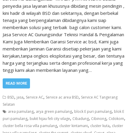
penyedia jasa layanan khususnya dibidang mesin pendingin ,
kini hadir di wilayah BSD dan sekitarnya, dengan berbekal
tenaga yang berpengalaman dibidangnya kami siap
memberikan solusi yang terbaik bagi calon customer kami.
Jasa Service AC Gunungsindur Teknisi Handal & Pengalaman
Kami Juga Memberikan Garansi Service ac bsd, Kami juga
memberikan Jaminan Garansi disetiap pekerjaan yang kami
kerjakan,tanpa ongkos eksploitasi yang besar, dan tentunya
harga yang terjangkau serta dengan profesional kerja yang
tinggi kami akan memberikan layanan yang…
READ MORE
,
,
,
,
BSD
jasa
Service AC
Service ac area BSD
Service AC Tangerang
Selatan
,
,
,
area pamulang
arya green pamulang
block E puri pamulang
blok E
,
,
,
,
,
puri pamulang
bukit hijau feli city vilage
Cibadung
Cibinong
Cidokom
,
,
,
cluster bella rosa villa pamulang
cluster kintamani
cluster kuta
cluster
,
,
,
,
lxora villa pamulang
cluster the regent
cluster ubud
Curug
elora