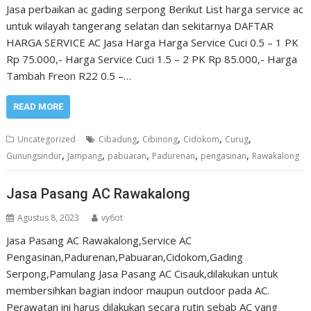
Jasa perbaikan ac gading serpong Berikut List harga service ac
untuk wilayah tangerang selatan dan sekitarnya DAFTAR
HARGA SERVICE AC Jasa Harga Harga Service Cuci 0.5 – 1 PK
Rp 75.000,- Harga Service Cuci 1.5 – 2 PK Rp 85.000,- Harga
Tambah Freon R22 0.5 –…
READ MORE
,
,
,
,
Uncategorized
Cibadung
Cibinong
Cidokom
Curug
,
,
,
,
,
Gunungsindur
Jampang
pabuaran
Padurenan
pengasinan
Rawakalong
Jasa Pasang AC Rawakalong
Agustus 8, 2023
vy6ot
Jasa Pasang AC Rawakalong,Service AC
Pengasinan,Padurenan,Pabuaran,Cidokom,Gading
Serpong,Pamulang Jasa Pasang AC Cisauk,dilakukan untuk
membersihkan bagian indoor maupun outdoor pada AC.
Perawatan ini harus dilakukan secara rutin sebab AC yang