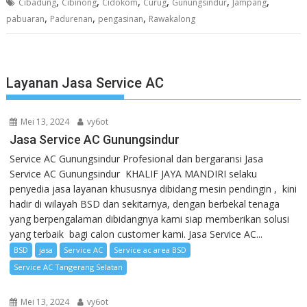
,
,
,
,
,
,
Cibadung
Cibinong
Cidokom
Curug
Gunungsindur
Jampang
,
,
,
pabuaran
Padurenan
pengasinan
Rawakalong
Layanan Jasa Service AC
Mei 13, 2024
vy6ot
Jasa Service AC Gunungsindur
Service AC Gunungsindur Profesional dan bergaransi Jasa
Service AC Gunungsindur KHALIF JAYA MANDIRI selaku
penyedia jasa layanan khususnya dibidang mesin pendingin , kini
hadir di wilayah BSD dan sekitarnya, dengan berbekal tenaga
yang berpengalaman dibidangnya kami siap memberikan solusi
yang terbaik bagi calon customer kami. Jasa Service AC...
BSD
jasa
Service AC
Service ac area BSD
Service AC Tangerang Selatan
Mei 13, 2024
vy6ot