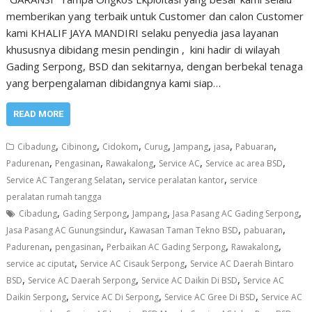
memberikan yang terbaik untuk Customer dan calon Customer
kami KHALIF JAYA MANDIRI selaku penyedia jasa layanan
khususnya dibidang mesin pendingin , kini hadir di wilayah
Gading Serpong, BSD dan sekitarnya, dengan berbekal tenaga
yang berpengalaman dibidangnya kami siap…
READ MORE
,
,
,
,
,
,
,
Cibadung
Cibinong
Cidokom
Curug
Jampang
jasa
Pabuaran
,
,
,
,
,
Padurenan
Pengasinan
Rawakalong
Service AC
Service ac area BSD
,
,
Service AC Tangerang Selatan
service peralatan kantor
service
peralatan rumah tangga
,
,
,
,
Cibadung
Gading Serpong
Jampang
Jasa Pasang AC Gading Serpong
,
,
,
Jasa Pasang AC Gunungsindur
Kawasan Taman Tekno BSD
pabuaran
,
,
,
,
Padurenan
pengasinan
Perbaikan AC Gading Serpong
Rawakalong
,
,
service ac ciputat
Service AC Cisauk Serpong
Service AC Daerah Bintaro
,
,
,
BSD
Service AC Daerah Serpong
Service AC Daikin Di BSD
Service AC
,
,
,
Daikin Serpong
Service AC Di Serpong
Service AC Gree Di BSD
Service AC