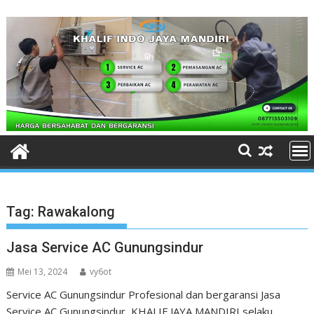
Skip
to
content
Tag:
Rawakalong
Jasa Service AC Gunungsindur
Mei 13, 2024
vy6ot
Service AC Gunungsindur Profesional dan bergaransi Jasa
Service AC Gunungsindur KHALIF JAYA MANDIRI selaku