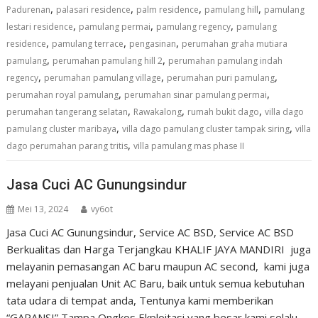
,
,
,
,
Padurenan
palasari residence
palm residence
pamulang hill
pamulang
,
,
,
lestari residence
pamulang permai
pamulang regency
pamulang
,
,
,
residence
pamulang terrace
pengasinan
perumahan graha mutiara
,
,
pamulang
perumahan pamulang hill 2
perumahan pamulang indah
,
,
,
regency
perumahan pamulang village
perumahan puri pamulang
,
,
perumahan royal pamulang
perumahan sinar pamulang permai
,
,
,
perumahan tangerang selatan
Rawakalong
rumah bukit dago
villa dago
,
,
pamulang cluster maribaya
villa dago pamulang cluster tampak siring
villa
,
dago perumahan parang tritis
villa pamulang mas phase II
Jasa Cuci AC Gunungsindur
Mei 13, 2024
vy6ot
Jasa Cuci AC Gunungsindur, Service AC BSD, Service AC BSD
Berkualitas dan Harga Terjangkau KHALIF JAYA MANDIRI juga
melayanin pemasangan AC baru maupun AC second, kami juga
melayani penjualan Unit AC Baru, baik untuk semua kebutuhan
tata udara di tempat anda, Tentunya kami memberikan
“GARANSI” Tampa Ongkos Ekploitasi yang besar kami selalu