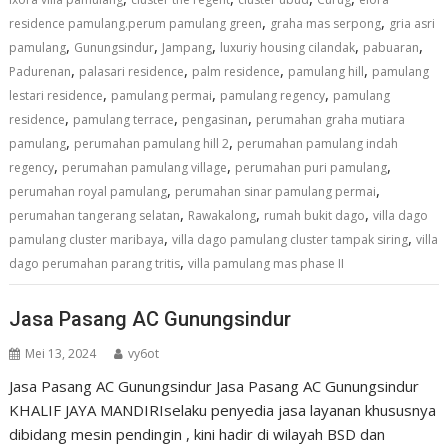
,
,
residence pamulang.perum pamulang green
graha mas serpong
gria asri
,
,
,
,
,
pamulang
Gunungsindur
Jampang
luxuriy housing cilandak
pabuaran
,
,
,
,
Padurenan
palasari residence
palm residence
pamulang hill
pamulang
,
,
,
lestari residence
pamulang permai
pamulang regency
pamulang
,
,
,
residence
pamulang terrace
pengasinan
perumahan graha mutiara
,
,
pamulang
perumahan pamulang hill 2
perumahan pamulang indah
,
,
,
regency
perumahan pamulang village
perumahan puri pamulang
,
,
perumahan royal pamulang
perumahan sinar pamulang permai
,
,
,
perumahan tangerang selatan
Rawakalong
rumah bukit dago
villa dago
,
,
pamulang cluster maribaya
villa dago pamulang cluster tampak siring
villa
,
dago perumahan parang tritis
villa pamulang mas phase II
Jasa Pasang AC Gunungsindur
Mei 13, 2024
vy6ot
Jasa Pasang AC Gunungsindur Jasa Pasang AC Gunungsindur
KHALIF JAYA MANDIRIselaku penyedia jasa layanan khususnya
dibidang mesin pendingin , kini hadir di wilayah BSD dan