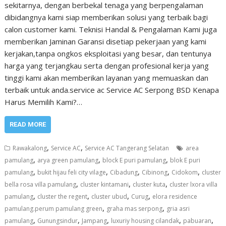
sekitarnya, dengan berbekal tenaga yang berpengalaman
dibidangnya kami siap memberikan solusi yang terbaik bagi
calon customer kami. Teknisi Handal & Pengalaman Kami juga
memberikan Jaminan Garansi disetiap pekerjaan yang kami
kerjakan,tanpa ongkos eksploitasi yang besar, dan tentunya
harga yang terjangkau serta dengan profesional kerja yang
tinggi kami akan memberikan layanan yang memuaskan dan
terbaik untuk anda.service ac Service AC Serpong BSD Kenapa
Harus Memilih Kami?…
READ MORE
,
,
Rawakalong
Service AC
Service AC Tangerang Selatan
area
,
,
,
pamulang
arya green pamulang
block E puri pamulang
blok E puri
,
,
,
,
,
pamulang
bukit hijau feli city vilage
Cibadung
Cibinong
Cidokom
cluster
,
,
,
bella rosa villa pamulang
cluster kintamani
cluster kuta
cluster lxora villa
,
,
,
,
pamulang
cluster the regent
cluster ubud
Curug
elora residence
,
,
pamulang.perum pamulang green
graha mas serpong
gria asri
,
,
,
,
,
pamulang
Gunungsindur
Jampang
luxuriy housing cilandak
pabuaran