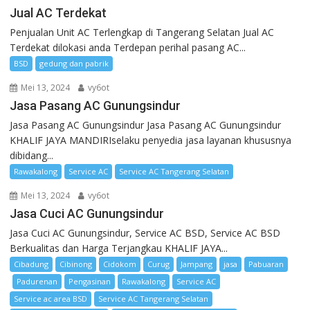
Jual AC Terdekat
Penjualan Unit AC Terlengkap di Tangerang Selatan Jual AC
Terdekat dilokasi anda Terdepan perihal pasang AC...
BSD
gedung dan pabrik
Mei 13, 2024
vy6ot
Jasa Pasang AC Gunungsindur
Jasa Pasang AC Gunungsindur Jasa Pasang AC Gunungsindur
KHALIF JAYA MANDIRIselaku penyedia jasa layanan khususnya
dibidang...
Rawakalong
Service AC
Service AC Tangerang Selatan
Mei 13, 2024
vy6ot
Jasa Cuci AC Gunungsindur
Jasa Cuci AC Gunungsindur, Service AC BSD, Service AC BSD
Berkualitas dan Harga Terjangkau KHALIF JAYA...
Cibadung
Cibinong
Cidokom
Curug
Jampang
jasa
Pabuaran
Padurenan
Pengasinan
Rawakalong
Service AC
Service ac area BSD
Service AC Tangerang Selatan