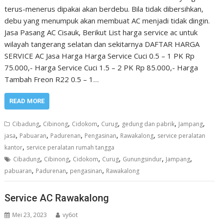
terus-menerus dipakai akan berdebu. Bila tidak dibersihkan,
debu yang menumpuk akan membuat AC menjadi tidak dingin.
Jasa Pasang AC Cisauk, Berikut List harga service ac untuk
wilayah tangerang selatan dan sekitarnya DAFTAR HARGA
SERVICE AC Jasa Harga Harga Service Cuci 0.5 – 1 PK Rp
75.000,- Harga Service Cuci 1.5 – 2 PK Rp 85.000,- Harga
Tambah Freon R22 0.5 – 1…
READ MORE
,
,
,
,
,
,
Cibadung
Cibinong
Cidokom
Curug
gedung dan pabrik
Jampang
,
,
,
,
,
jasa
Pabuaran
Padurenan
Pengasinan
Rawakalong
service peralatan
,
kantor
service peralatan rumah tangga
,
,
,
,
,
,
Cibadung
Cibinong
Cidokom
Curug
Gunungsindur
Jampang
,
,
,
pabuaran
Padurenan
pengasinan
Rawakalong
Service AC Rawakalong
Mei 23, 2023
vy6ot