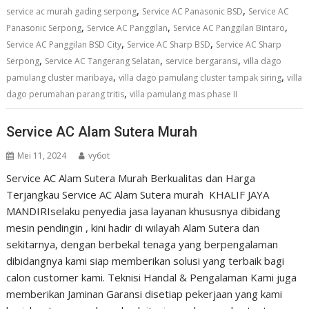
,
,
service ac murah gading serpong
Service AC Panasonic BSD
Service AC
,
,
,
Panasonic Serpong
Service AC Panggilan
Service AC Panggilan Bintaro
,
,
Service AC Panggilan BSD City
Service AC Sharp BSD
Service AC Sharp
,
,
,
Serpong
Service AC Tangerang Selatan
service bergaransi
villa dago
,
,
pamulang cluster maribaya
villa dago pamulang cluster tampak siring
villa
,
dago perumahan parang tritis
villa pamulang mas phase II
Service AC Alam Sutera Murah
Mei 11, 2024
vy6ot
Service AC Alam Sutera Murah Berkualitas dan Harga
Terjangkau Service AC Alam Sutera murah KHALIF JAYA
MANDIRIselaku penyedia jasa layanan khususnya dibidang
mesin pendingin , kini hadir di wilayah Alam Sutera dan
sekitarnya, dengan berbekal tenaga yang berpengalaman
dibidangnya kami siap memberikan solusi yang terbaik bagi
calon customer kami. Teknisi Handal & Pengalaman Kami juga
memberikan Jaminan Garansi disetiap pekerjaan yang kami