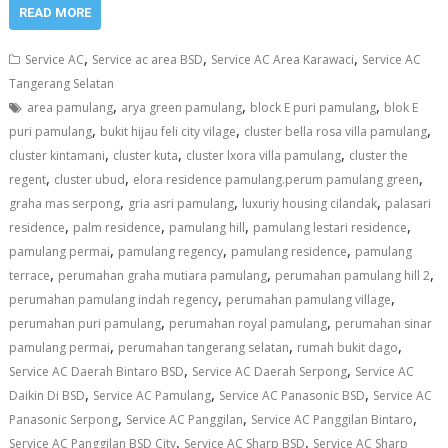
READ MORE
,
,
,
Service AC
Service ac area BSD
Service AC Area Karawaci
Service AC
Tangerang Selatan
,
,
,
area pamulang
arya green pamulang
block E puri pamulang
blok E
,
,
,
puri pamulang
bukit hijau feli city vilage
cluster bella rosa villa pamulang
,
,
,
cluster kintamani
cluster kuta
cluster lxora villa pamulang
cluster the
,
,
,
regent
cluster ubud
elora residence pamulang.perum pamulang green
,
,
,
graha mas serpong
gria asri pamulang
luxuriy housing cilandak
palasari
,
,
,
,
residence
palm residence
pamulang hill
pamulang lestari residence
,
,
,
pamulang permai
pamulang regency
pamulang residence
pamulang
,
,
,
terrace
perumahan graha mutiara pamulang
perumahan pamulang hill 2
,
,
perumahan pamulang indah regency
perumahan pamulang village
,
,
perumahan puri pamulang
perumahan royal pamulang
perumahan sinar
,
,
,
pamulang permai
perumahan tangerang selatan
rumah bukit dago
,
,
Service AC Daerah Bintaro BSD
Service AC Daerah Serpong
Service AC
,
,
,
Daikin Di BSD
Service AC Pamulang
Service AC Panasonic BSD
Service AC
,
,
,
Panasonic Serpong
Service AC Panggilan
Service AC Panggilan Bintaro
,
,
Service AC Panggilan BSD City
Service AC Sharp BSD
Service AC Sharp