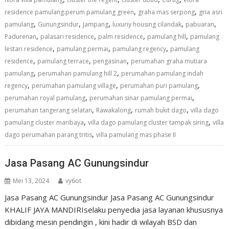
,
,
residence pamulang.perum pamulang green
graha mas serpong
gria asri
,
,
,
,
,
pamulang
Gunungsindur
Jampang
luxuriy housing cilandak
pabuaran
,
,
,
,
Padurenan
palasari residence
palm residence
pamulang hill
pamulang
,
,
,
lestari residence
pamulang permai
pamulang regency
pamulang
,
,
,
residence
pamulang terrace
pengasinan
perumahan graha mutiara
,
,
pamulang
perumahan pamulang hill 2
perumahan pamulang indah
,
,
,
regency
perumahan pamulang village
perumahan puri pamulang
,
,
perumahan royal pamulang
perumahan sinar pamulang permai
,
,
,
perumahan tangerang selatan
Rawakalong
rumah bukit dago
villa dago
,
,
pamulang cluster maribaya
villa dago pamulang cluster tampak siring
villa
,
dago perumahan parang tritis
villa pamulang mas phase II
Jasa Pasang AC Gunungsindur
Mei 13, 2024
vy6ot
Jasa Pasang AC Gunungsindur Jasa Pasang AC Gunungsindur
KHALIF JAYA MANDIRIselaku penyedia jasa layanan khususnya
dibidang mesin pendingin , kini hadir di wilayah BSD dan