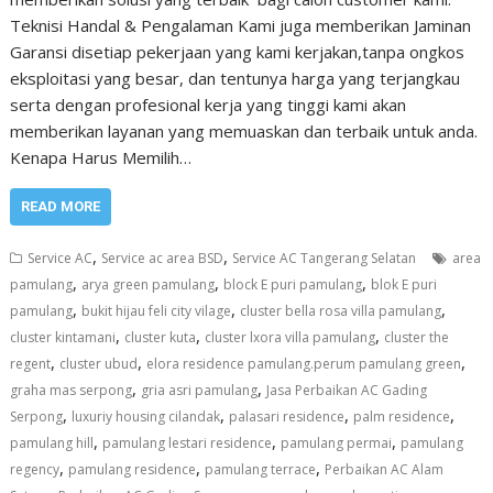
Teknisi Handal & Pengalaman Kami juga memberikan Jaminan
Garansi disetiap pekerjaan yang kami kerjakan,tanpa ongkos
eksploitasi yang besar, dan tentunya harga yang terjangkau
serta dengan profesional kerja yang tinggi kami akan
memberikan layanan yang memuaskan dan terbaik untuk anda.
Kenapa Harus Memilih…
READ MORE
,
,
Service AC
Service ac area BSD
Service AC Tangerang Selatan
area
,
,
,
pamulang
arya green pamulang
block E puri pamulang
blok E puri
,
,
,
pamulang
bukit hijau feli city vilage
cluster bella rosa villa pamulang
,
,
,
cluster kintamani
cluster kuta
cluster lxora villa pamulang
cluster the
,
,
,
regent
cluster ubud
elora residence pamulang.perum pamulang green
,
,
graha mas serpong
gria asri pamulang
Jasa Perbaikan AC Gading
,
,
,
,
Serpong
luxuriy housing cilandak
palasari residence
palm residence
,
,
,
pamulang hill
pamulang lestari residence
pamulang permai
pamulang
,
,
,
regency
pamulang residence
pamulang terrace
Perbaikan AC Alam