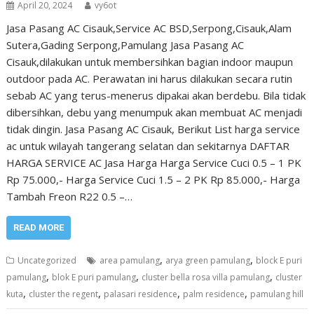
April 20, 2024
vy6ot
Jasa Pasang AC Cisauk,Service AC BSD,Serpong,Cisauk,Alam
Sutera,Gading Serpong,Pamulang Jasa Pasang AC
Cisauk,dilakukan untuk membersihkan bagian indoor maupun
outdoor pada AC. Perawatan ini harus dilakukan secara rutin
sebab AC yang terus-menerus dipakai akan berdebu. Bila tidak
dibersihkan, debu yang menumpuk akan membuat AC menjadi
tidak dingin. Jasa Pasang AC Cisauk, Berikut List harga service
ac untuk wilayah tangerang selatan dan sekitarnya DAFTAR
HARGA SERVICE AC Jasa Harga Harga Service Cuci 0.5 – 1 PK
Rp 75.000,- Harga Service Cuci 1.5 – 2 PK Rp 85.000,- Harga
Tambah Freon R22 0.5 –…
READ MORE
,
,
Uncategorized
area pamulang
arya green pamulang
block E puri
,
,
,
pamulang
blok E puri pamulang
cluster bella rosa villa pamulang
cluster
,
,
,
,
kuta
cluster the regent
palasari residence
palm residence
pamulang hill