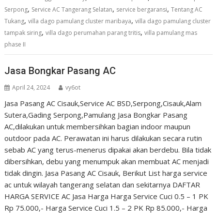
,
,
,
Serpong
Service AC Tangerang Selatan
service bergaransi
Tentang AC
,
,
Tukang
villa dago pamulang cluster maribaya
villa dago pamulang cluster
,
,
tampak siring
villa dago perumahan parang tritis
villa pamulang mas
phase II
Jasa Bongkar Pasang AC
April 24, 2024
vy6ot
Jasa Pasang AC Cisauk,Service AC BSD,Serpong,Cisauk,Alam
Sutera,Gading Serpong,Pamulang Jasa Bongkar Pasang
AC,dilakukan untuk membersihkan bagian indoor maupun
outdoor pada AC. Perawatan ini harus dilakukan secara rutin
sebab AC yang terus-menerus dipakai akan berdebu. Bila tidak
dibersihkan, debu yang menumpuk akan membuat AC menjadi
tidak dingin. Jasa Pasang AC Cisauk, Berikut List harga service
ac untuk wilayah tangerang selatan dan sekitarnya DAFTAR
HARGA SERVICE AC Jasa Harga Harga Service Cuci 0.5 – 1 PK
Rp 75.000,- Harga Service Cuci 1.5 – 2 PK Rp 85.000,- Harga