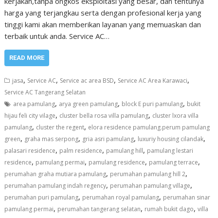
kerjakan,tanpa ongkos eksploitasi yang besar, dan tentunya
harga yang terjangkau serta dengan profesional kerja yang
tinggi kami akan memberikan layanan yang memuaskan dan
terbaik untuk anda. Service AC…
READ MORE
,
,
,
,
jasa
Service AC
Service ac area BSD
Service AC Area Karawaci
Service AC Tangerang Selatan
,
,
,
area pamulang
arya green pamulang
block E puri pamulang
bukit
,
,
hijau feli city vilage
cluster bella rosa villa pamulang
cluster lxora villa
,
,
pamulang
cluster the regent
elora residence pamulang.perum pamulang
,
,
,
,
green
graha mas serpong
gria asri pamulang
luxuriy housing cilandak
,
,
,
palasari residence
palm residence
pamulang hill
pamulang lestari
,
,
,
,
residence
pamulang permai
pamulang residence
pamulang terrace
,
,
perumahan graha mutiara pamulang
perumahan pamulang hill 2
,
,
perumahan pamulang indah regency
perumahan pamulang village
,
,
perumahan puri pamulang
perumahan royal pamulang
perumahan sinar
,
,
,
pamulang permai
perumahan tangerang selatan
rumah bukit dago
villa