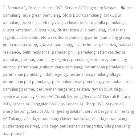
,
,
Service AC
Service ac area BSD
Service AC Tangerang Selatan
area
,
,
,
pamulang
arya green pamulang
block E puri pamulang
blok E puri
,
,
,
pamulang
bukit hijau feli city vilage
cluster bella rosa villa pamulang
,
,
,
cluster kintamani
cluster kuta
cluster lxora villa pamulang
cluster the
,
,
,
regent
cluster ubud
elora residence pamulang.perum pamulang green
,
,
,
graha mas serpong
gria asri pamulang
luxuriy housing cilandak
palasari
,
,
,
,
residence
palm residence
pamulang hill
pamulang lestari residence
,
,
,
pamulang permai
pamulang regency
pamulang residence
pamulang
,
,
,
terrace
perumahan graha mutiara pamulang
perumahan pamulang hill 2
,
,
perumahan pamulang indah regency
perumahan pamulang village
,
,
perumahan puri pamulang
perumahan royal pamulang
perumahan sinar
,
,
,
pamulang permai
perumahan tangerang selatan
rumah bukit dago
,
,
service ac ciputat
Service AC Cisauk Serpong
Service AC Daerah Bintaro
,
,
,
BSD
Service AC Panggilan BSD City
Service AC Sharp BSD
Service AC
,
,
,
Sharp Serpong
Service AC Tangerang Selatan
service bergaransi
Tentang
,
,
AC Tukang
villa dago pamulang cluster maribaya
villa dago pamulang
,
,
cluster tampak siring
villa dago perumahan parang tritis
villa pamulang
mas phase II