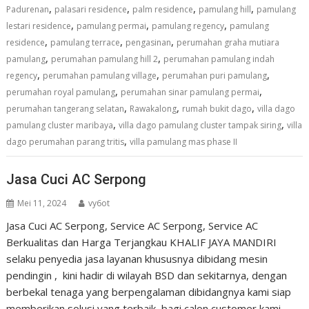
,
,
,
,
Padurenan
palasari residence
palm residence
pamulang hill
pamulang
,
,
,
lestari residence
pamulang permai
pamulang regency
pamulang
,
,
,
residence
pamulang terrace
pengasinan
perumahan graha mutiara
,
,
pamulang
perumahan pamulang hill 2
perumahan pamulang indah
,
,
,
regency
perumahan pamulang village
perumahan puri pamulang
,
,
perumahan royal pamulang
perumahan sinar pamulang permai
,
,
,
perumahan tangerang selatan
Rawakalong
rumah bukit dago
villa dago
,
,
pamulang cluster maribaya
villa dago pamulang cluster tampak siring
villa
,
dago perumahan parang tritis
villa pamulang mas phase II
Jasa Cuci AC Serpong
Mei 11, 2024
vy6ot
Jasa Cuci AC Serpong, Service AC Serpong, Service AC
Berkualitas dan Harga Terjangkau KHALIF JAYA MANDIRI
selaku penyedia jasa layanan khususnya dibidang mesin
pendingin , kini hadir di wilayah BSD dan sekitarnya, dengan
berbekal tenaga yang berpengalaman dibidangnya kami siap
memberikan solusi yang terbaik bagi calon customer kami.