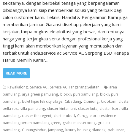
sekitarnya, dengan berbekal tenaga yang berpengalaman
dibidangnya kami siap memberikan solusi yang terbaik bagi
calon customer kami. Teknisi Handal & Pengalaman Kami juga
memberikan Jaminan Garansi disetiap pekerjaan yang kami
kerjakan,tanpa ongkos eksploitasi yang besar, dan tentunya
harga yang terjangkau serta dengan profesional kerja yang
tinggi kami akan memberikan layanan yang memuaskan dan
terbaik untuk anda.service ac Service AC Serpong BSD Kenapa
Harus Memilih Kami?…
READ MORE
,
,
Rawakalong
Service AC
Service AC Tangerang Selatan
area
,
,
,
pamulang
arya green pamulang
block E puri pamulang
blok E puri
,
,
,
,
,
pamulang
bukit hijau feli city vilage
Cibadung
Cibinong
Cidokom
cluster
,
,
,
bella rosa villa pamulang
cluster kintamani
cluster kuta
cluster lxora villa
,
,
,
,
pamulang
cluster the regent
cluster ubud
Curug
elora residence
,
,
pamulang.perum pamulang green
graha mas serpong
gria asri
,
,
,
,
,
pamulang
Gunungsindur
Jampang
luxuriy housing cilandak
pabuaran