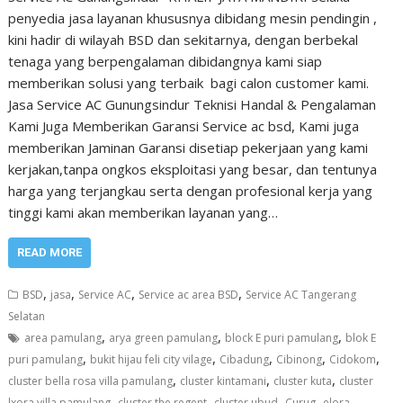
penyedia jasa layanan khususnya dibidang mesin pendingin ,
kini hadir di wilayah BSD dan sekitarnya, dengan berbekal
tenaga yang berpengalaman dibidangnya kami siap
memberikan solusi yang terbaik bagi calon customer kami.
Jasa Service AC Gunungsindur Teknisi Handal & Pengalaman
Kami Juga Memberikan Garansi Service ac bsd, Kami juga
memberikan Jaminan Garansi disetiap pekerjaan yang kami
kerjakan,tanpa ongkos eksploitasi yang besar, dan tentunya
harga yang terjangkau serta dengan profesional kerja yang
tinggi kami akan memberikan layanan yang…
READ MORE
,
,
,
,
BSD
jasa
Service AC
Service ac area BSD
Service AC Tangerang
Selatan
,
,
,
area pamulang
arya green pamulang
block E puri pamulang
blok E
,
,
,
,
,
puri pamulang
bukit hijau feli city vilage
Cibadung
Cibinong
Cidokom
,
,
,
cluster bella rosa villa pamulang
cluster kintamani
cluster kuta
cluster
,
,
,
,
lxora villa pamulang
cluster the regent
cluster ubud
Curug
elora