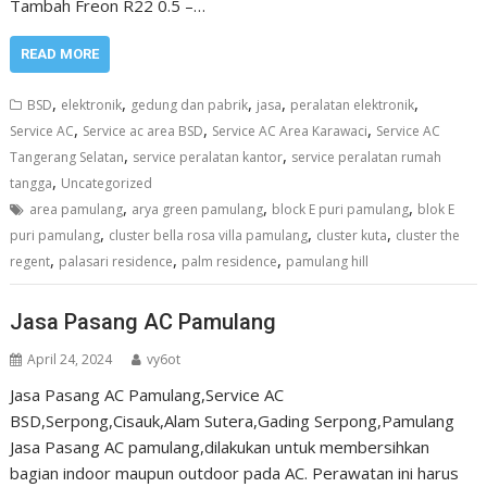
Tambah Freon R22 0.5 –…
READ MORE
,
,
,
,
,
BSD
elektronik
gedung dan pabrik
jasa
peralatan elektronik
,
,
,
Service AC
Service ac area BSD
Service AC Area Karawaci
Service AC
,
,
Tangerang Selatan
service peralatan kantor
service peralatan rumah
,
tangga
Uncategorized
,
,
,
area pamulang
arya green pamulang
block E puri pamulang
blok E
,
,
,
puri pamulang
cluster bella rosa villa pamulang
cluster kuta
cluster the
,
,
,
regent
palasari residence
palm residence
pamulang hill
Jasa Pasang AC Pamulang
April 24, 2024
vy6ot
Jasa Pasang AC Pamulang,Service AC
BSD,Serpong,Cisauk,Alam Sutera,Gading Serpong,Pamulang
Jasa Pasang AC pamulang,dilakukan untuk membersihkan
bagian indoor maupun outdoor pada AC. Perawatan ini harus