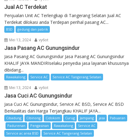
Jual AC Terdekat
Penjualan Unit AC Terlengkap di Tangerang Selatan Jual AC
Terdekat dilokasi anda Terdepan perihal pasang AC...
BSD
gedung dan pabrik
Mei 13, 2024
vy6ot
Jasa Pasang AC Gunungsindur
Jasa Pasang AC Gunungsindur Jasa Pasang AC Gunungsindur
KHALIF JAYA MANDIRIselaku penyedia jasa layanan khususnya
dibidang...
Rawakalong
Service AC
Service AC Tangerang Selatan
Mei 13, 2024
vy6ot
Jasa Cuci AC Gunungsindur
Jasa Cuci AC Gunungsindur, Service AC BSD, Service AC BSD
Berkualitas dan Harga Terjangkau KHALIF JAYA...
Cibadung
Cibinong
Cidokom
Curug
Jampang
jasa
Pabuaran
Padurenan
Pengasinan
Rawakalong
Service AC
Service ac area BSD
Service AC Tangerang Selatan