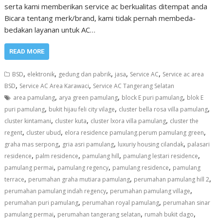
serta kami memberikan service ac berkualitas ditempat anda
Bicara tentang merk/brand, kami tidak pernah membeda-
bedakan layanan untuk AC…
READ MORE
,
,
,
,
,
BSD
elektronik
gedung dan pabrik
jasa
Service AC
Service ac area
,
,
BSD
Service AC Area Karawaci
Service AC Tangerang Selatan
,
,
,
area pamulang
arya green pamulang
block E puri pamulang
blok E
,
,
,
puri pamulang
bukit hijau feli city vilage
cluster bella rosa villa pamulang
,
,
,
cluster kintamani
cluster kuta
cluster lxora villa pamulang
cluster the
,
,
,
regent
cluster ubud
elora residence pamulang.perum pamulang green
,
,
,
graha mas serpong
gria asri pamulang
luxuriy housing cilandak
palasari
,
,
,
,
residence
palm residence
pamulang hill
pamulang lestari residence
,
,
,
pamulang permai
pamulang regency
pamulang residence
pamulang
,
,
,
terrace
perumahan graha mutiara pamulang
perumahan pamulang hill 2
,
,
perumahan pamulang indah regency
perumahan pamulang village
,
,
perumahan puri pamulang
perumahan royal pamulang
perumahan sinar
,
,
,
pamulang permai
perumahan tangerang selatan
rumah bukit dago