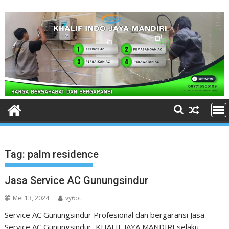
Skip
to
content
Tag:
palm residence
Jasa Service AC Gunungsindur
Mei 13, 2024
vy6ot
Service AC Gunungsindur Profesional dan bergaransi Jasa
Service AC Gunungsindur KHALIF JAYA MANDIRI selaku