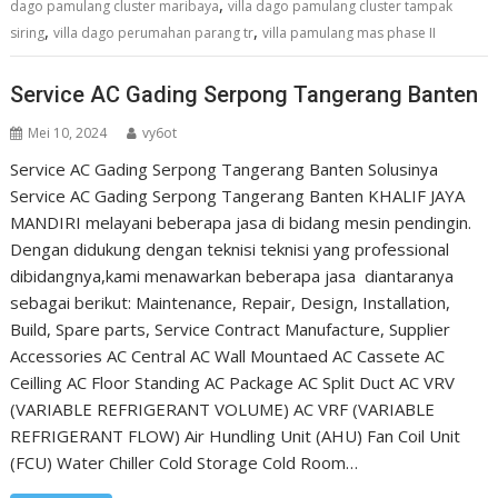
,
dago pamulang cluster maribaya
villa dago pamulang cluster tampak
,
,
siring
villa dago perumahan parang tr
villa pamulang mas phase II
Service AC Gading Serpong Tangerang Banten
Mei 10, 2024
vy6ot
Service AC Gading Serpong Tangerang Banten Solusinya
Service AC Gading Serpong Tangerang Banten KHALIF JAYA
MANDIRI melayani beberapa jasa di bidang mesin pendingin.
Dengan didukung dengan teknisi teknisi yang professional
dibidangnya,kami menawarkan beberapa jasa diantaranya
sebagai berikut: Maintenance, Repair, Design, Installation,
Build, Spare parts, Service Contract Manufacture, Supplier
Accessories AC Central AC Wall Mountaed AC Cassete AC
Ceilling AC Floor Standing AC Package AC Split Duct AC VRV
(VARIABLE REFRIGERANT VOLUME) AC VRF (VARIABLE
REFRIGERANT FLOW) Air Hundling Unit (AHU) Fan Coil Unit
(FCU) Water Chiller Cold Storage Cold Room…