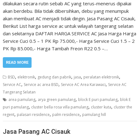
dilakukan secara rutin sebab AC yang terus-menerus dipakai
akan berdebu. Bila tidak dibersihkan, debu yang menumpuk
akan membuat AC menjadi tidak dingin. Jasa Pasang AC Cisauk,
Berikut List harga service ac untuk wilayah tangerang selatan
dan sekitarnya DAFTAR HARGA SERVICE AC Jasa Harga Harga
Service Cuci 0.5 – 1 PK Rp 75.000,- Harga Service Cuci 1.5 – 2
PK Rp 85.000,- Harga Tambah Freon R22 0.5 –…
READ MORE
,
,
,
,
,
BSD
elektronik
gedung dan pabrik
jasa
peralatan elektronik
,
,
,
Service AC
Service ac area BSD
Service AC Area Karawaci
Service AC
Tangerang Selatan
,
,
,
area pamulang
arya green pamulang
block E puri pamulang
blok E
,
,
,
puri pamulang
cluster bella rosa villa pamulang
cluster kuta
cluster the
,
,
,
regent
palasari residence
palm residence
pamulang hill
Jasa Pasang AC Cisauk