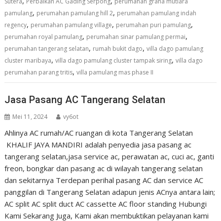
,
,
Sutera
Perbaikan AC Gading Serpong
perumahan graha mutiara
,
,
pamulang
perumahan pamulang hill 2
perumahan pamulang indah
,
,
,
regency
perumahan pamulang village
perumahan puri pamulang
,
,
perumahan royal pamulang
perumahan sinar pamulang permai
,
,
perumahan tangerang selatan
rumah bukit dago
villa dago pamulang
,
,
cluster maribaya
villa dago pamulang cluster tampak siring
villa dago
,
perumahan parang tritis
villa pamulang mas phase II
Jasa Pasang AC Tangerang Selatan
Mei 11, 2024
vy6ot
Ahlinya AC rumah/AC ruangan di kota Tangerang Selatan
KHALIF JAYA MANDIRI adalah penyedia jasa pasang ac
tangerang selatan,jasa service ac, perawatan ac, cuci ac, ganti
freon, bongkar dan pasang ac di wilayah tangerang selatan
dan sekitarnya Terdepan perihal pasang AC dan service AC
panggilan di Tangerang Selatan adapun jenis ACnya antara lain;
AC split AC split duct AC cassette AC floor standing Hubungi
Kami Sekarang Juga, Kami akan membuktikan pelayanan kami