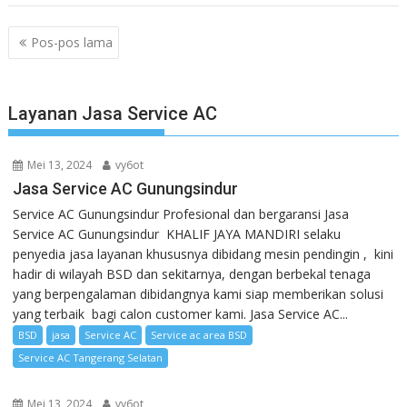
Navigasi
Pos-pos lama
pos
Layanan Jasa Service AC
Mei 13, 2024
vy6ot
Jasa Service AC Gunungsindur
Service AC Gunungsindur Profesional dan bergaransi Jasa
Service AC Gunungsindur KHALIF JAYA MANDIRI selaku
penyedia jasa layanan khususnya dibidang mesin pendingin , kini
hadir di wilayah BSD dan sekitarnya, dengan berbekal tenaga
yang berpengalaman dibidangnya kami siap memberikan solusi
yang terbaik bagi calon customer kami. Jasa Service AC...
BSD
jasa
Service AC
Service ac area BSD
Service AC Tangerang Selatan
Mei 13, 2024
vy6ot