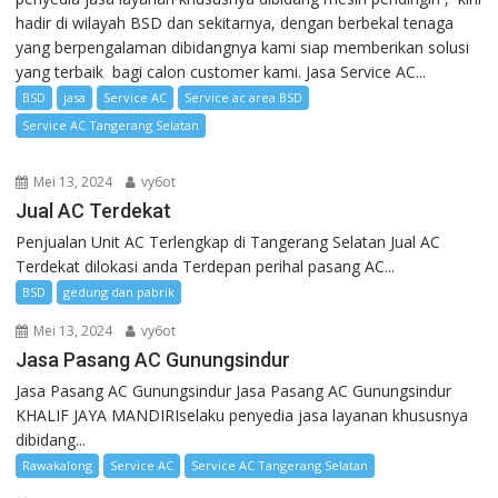
hadir di wilayah BSD dan sekitarnya, dengan berbekal tenaga
yang berpengalaman dibidangnya kami siap memberikan solusi
yang terbaik bagi calon customer kami. Jasa Service AC...
BSD
jasa
Service AC
Service ac area BSD
Service AC Tangerang Selatan
Mei 13, 2024
vy6ot
Jual AC Terdekat
Penjualan Unit AC Terlengkap di Tangerang Selatan Jual AC
Terdekat dilokasi anda Terdepan perihal pasang AC...
BSD
gedung dan pabrik
Mei 13, 2024
vy6ot
Jasa Pasang AC Gunungsindur
Jasa Pasang AC Gunungsindur Jasa Pasang AC Gunungsindur
KHALIF JAYA MANDIRIselaku penyedia jasa layanan khususnya
dibidang...
Rawakalong
Service AC
Service AC Tangerang Selatan