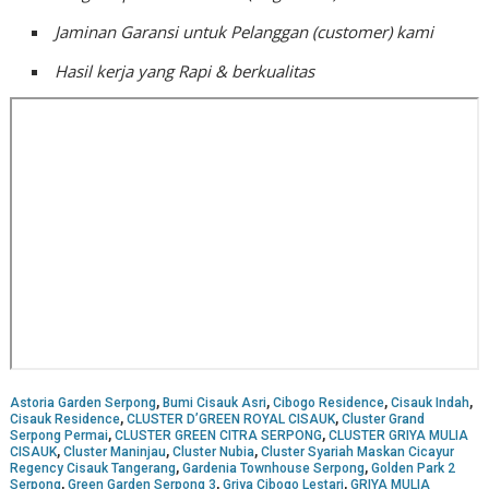
Jaminan Garansi untuk Pelanggan (customer) kami
Hasil kerja yang Rapi & berkualitas
,
,
,
,
Astoria Garden Serpong
Bumi Cisauk Asri
Cibogo Residence
Cisauk Indah
,
,
Cisauk Residence
CLUSTER D’GREEN ROYAL CISAUK
Cluster Grand
,
,
Serpong Permai
CLUSTER GREEN CITRA SERPONG
CLUSTER GRIYA MULIA
,
,
,
CISAUK
Cluster Maninjau
Cluster Nubia
Cluster Syariah Maskan Cicayur
,
,
Regency Cisauk Tangerang
Gardenia Townhouse Serpong
Golden Park 2
,
,
,
Serpong
Green Garden Serpong 3
Griya Cibogo Lestari
GRIYA MULIA