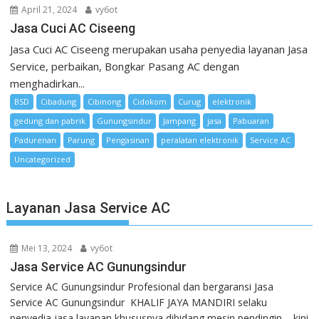
April 21, 2024
vy6ot
Jasa Cuci AC Ciseeng
Jasa Cuci AC Ciseeng merupakan usaha penyedia layanan Jasa
Service, perbaikan, Bongkar Pasang AC dengan
menghadirkan...
BSD
Cibadung
Cibinong
Cidokom
Curug
elektronik
gedung dan pabrik
Gunungsindur
Jampang
jasa
Pabuaran
Padurenan
Parung
Pengasinan
peralatan elektronik
Service AC
Uncategorized
Layanan Jasa Service AC
Mei 13, 2024
vy6ot
Jasa Service AC Gunungsindur
Service AC Gunungsindur Profesional dan bergaransi Jasa
Service AC Gunungsindur KHALIF JAYA MANDIRI selaku
penyedia jasa layanan khususnya dibidang mesin pendingin , kini