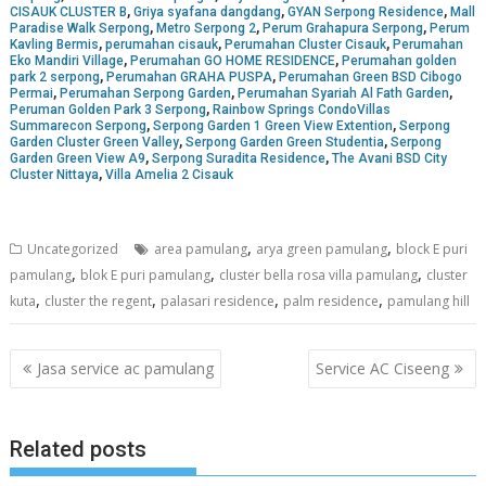
,
,
,
CISAUK CLUSTER B
Griya syafana dangdang
GYAN Serpong Residence
Mall
,
,
,
Paradise Walk Serpong
Metro Serpong 2
Perum Grahapura Serpong
Perum
,
,
,
Kavling Bermis
perumahan cisauk
Perumahan Cluster Cisauk
Perumahan
,
,
Eko Mandiri Village
Perumahan GO HOME RESIDENCE
Perumahan golden
,
,
park 2 serpong
Perumahan GRAHA PUSPA
Perumahan Green BSD Cibogo
,
,
,
Permai
Perumahan Serpong Garden
Perumahan Syariah Al Fath Garden
,
Peruman Golden Park 3 Serpong
Rainbow Springs CondoVillas
,
,
Summarecon Serpong
Serpong Garden 1 Green View Extention
Serpong
,
,
Garden Cluster Green Valley
Serpong Garden Green Studentia
Serpong
,
,
Garden Green View A9
Serpong Suradita Residence
The Avani BSD City
,
Cluster Nittaya
Villa Amelia 2 Cisauk
,
,
Uncategorized
area pamulang
arya green pamulang
block E puri
,
,
,
pamulang
blok E puri pamulang
cluster bella rosa villa pamulang
cluster
,
,
,
,
kuta
cluster the regent
palasari residence
palm residence
pamulang hill
Navigasi
Jasa service ac pamulang
Service AC Ciseeng
pos
Related posts