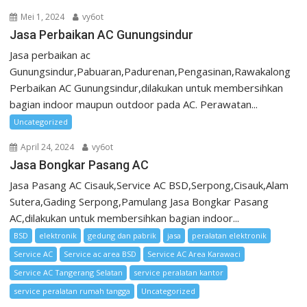
Mei 1, 2024
vy6ot
Jasa Perbaikan AC Gunungsindur
Jasa perbaikan ac
Gunungsindur,Pabuaran,Padurenan,Pengasinan,Rawakalong
Perbaikan AC Gunungsindur,dilakukan untuk membersihkan
bagian indoor maupun outdoor pada AC. Perawatan...
Uncategorized
April 24, 2024
vy6ot
Jasa Bongkar Pasang AC
Jasa Pasang AC Cisauk,Service AC BSD,Serpong,Cisauk,Alam
Sutera,Gading Serpong,Pamulang Jasa Bongkar Pasang
AC,dilakukan untuk membersihkan bagian indoor...
BSD
elektronik
gedung dan pabrik
jasa
peralatan elektronik
Service AC
Service ac area BSD
Service AC Area Karawaci
Service AC Tangerang Selatan
service peralatan kantor
service peralatan rumah tangga
Uncategorized