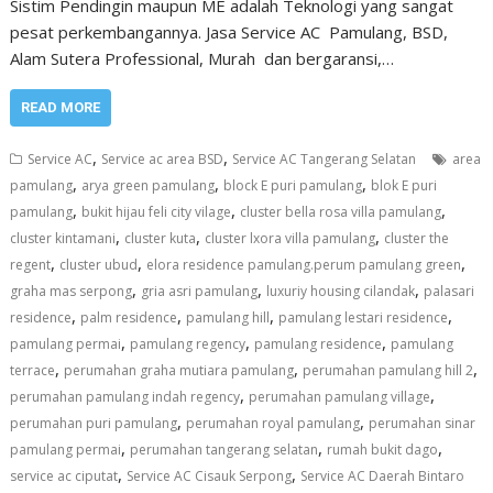
Sistim Pendingin maupun ME adalah Teknologi yang sangat
pesat perkembangannya. Jasa Service AC Pamulang, BSD,
Alam Sutera Professional, Murah dan bergaransi,…
READ MORE
,
,
Service AC
Service ac area BSD
Service AC Tangerang Selatan
area
,
,
,
pamulang
arya green pamulang
block E puri pamulang
blok E puri
,
,
,
pamulang
bukit hijau feli city vilage
cluster bella rosa villa pamulang
,
,
,
cluster kintamani
cluster kuta
cluster lxora villa pamulang
cluster the
,
,
,
regent
cluster ubud
elora residence pamulang.perum pamulang green
,
,
,
graha mas serpong
gria asri pamulang
luxuriy housing cilandak
palasari
,
,
,
,
residence
palm residence
pamulang hill
pamulang lestari residence
,
,
,
pamulang permai
pamulang regency
pamulang residence
pamulang
,
,
,
terrace
perumahan graha mutiara pamulang
perumahan pamulang hill 2
,
,
perumahan pamulang indah regency
perumahan pamulang village
,
,
perumahan puri pamulang
perumahan royal pamulang
perumahan sinar
,
,
,
pamulang permai
perumahan tangerang selatan
rumah bukit dago
,
,
service ac ciputat
Service AC Cisauk Serpong
Service AC Daerah Bintaro