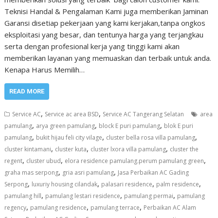
Teknisi Handal & Pengalaman Kami juga memberikan Jaminan
Garansi disetiap pekerjaan yang kami kerjakan,tanpa ongkos
eksploitasi yang besar, dan tentunya harga yang terjangkau
serta dengan profesional kerja yang tinggi kami akan
memberikan layanan yang memuaskan dan terbaik untuk anda.
Kenapa Harus Memilih…
READ MORE
,
,
Service AC
Service ac area BSD
Service AC Tangerang Selatan
area
,
,
,
pamulang
arya green pamulang
block E puri pamulang
blok E puri
,
,
,
pamulang
bukit hijau feli city vilage
cluster bella rosa villa pamulang
,
,
,
cluster kintamani
cluster kuta
cluster lxora villa pamulang
cluster the
,
,
,
regent
cluster ubud
elora residence pamulang.perum pamulang green
,
,
graha mas serpong
gria asri pamulang
Jasa Perbaikan AC Gading
,
,
,
,
Serpong
luxuriy housing cilandak
palasari residence
palm residence
,
,
,
pamulang hill
pamulang lestari residence
pamulang permai
pamulang
,
,
,
regency
pamulang residence
pamulang terrace
Perbaikan AC Alam