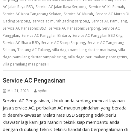
,
,
,
AC Jalan Raya BSD
Service AC Jalan Raya Serpong
Service AC Ke Rumah
,
,
Service AC Kota Tangerang Selatan
Service AC Murah
Service AC Murah Di
,
,
,
Gading Serpong
service ac murah gading serpong
Service AC Pamulang
,
,
Service AC Panasonic BSD
Service AC Panasonic Serpong
Service AC
,
,
,
Panggilan
Service AC Panggilan Bintaro
Service AC Panggilan BSD City
,
,
Service AC Sharp BSD
Service AC Sharp Serpong
Service AC Tangerang
,
,
,
Selatan
Tentang AC Tukang
villa dago pamulang cluster maribaya
villa
,
,
dago pamulang cluster tampak siring
villa dago perumahan parang tritis
villa pamulang mas phase II
Service AC Pengasinan
Mei 21, 2023
vy6ot
Service AC Pengasinan, Untuk anda sedang mencari layanan
jasa service AC, perbaikan AC maupun pindahan yang berada
di daerah/kawasan Melati Mas BSD Serpong tidak perlu
khawatir lagi kami Jati Mandiri teknik siap membantu anda
dengan di dukung teknik-teknisi handal dan berpengalaman di