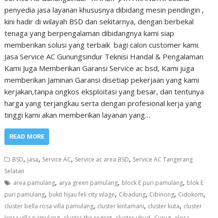
penyedia jasa layanan khususnya dibidang mesin pendingin ,
kini hadir di wilayah BSD dan sekitarnya, dengan berbekal
tenaga yang berpengalaman dibidangnya kami siap
memberikan solusi yang terbaik bagi calon customer kami.
Jasa Service AC Gunungsindur Teknisi Handal & Pengalaman
Kami Juga Memberikan Garansi Service ac bsd, Kami juga
memberikan Jaminan Garansi disetiap pekerjaan yang kami
kerjakan,tanpa ongkos eksploitasi yang besar, dan tentunya
harga yang terjangkau serta dengan profesional kerja yang
tinggi kami akan memberikan layanan yang…
READ MORE
,
,
,
,
BSD
jasa
Service AC
Service ac area BSD
Service AC Tangerang
Selatan
,
,
,
area pamulang
arya green pamulang
block E puri pamulang
blok E
,
,
,
,
,
puri pamulang
bukit hijau feli city vilage
Cibadung
Cibinong
Cidokom
,
,
,
cluster bella rosa villa pamulang
cluster kintamani
cluster kuta
cluster
,
,
,
,
lxora villa pamulang
cluster the regent
cluster ubud
Curug
elora