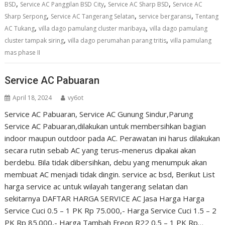
,
,
,
BSD
Service AC Panggilan BSD City
Service AC Sharp BSD
Service AC
,
,
,
Sharp Serpong
Service AC Tangerang Selatan
service bergaransi
Tentang
,
,
AC Tukang
villa dago pamulang cluster maribaya
villa dago pamulang
,
,
cluster tampak siring
villa dago perumahan parang tritis
villa pamulang
mas phase II
Service AC Pabuaran
April 18, 2024
vy6ot
Service AC Pabuaran, Service AC Gunung Sindur,Parung
Service AC Pabuaran,dilakukan untuk membersihkan bagian
indoor maupun outdoor pada AC. Perawatan ini harus dilakukan
secara rutin sebab AC yang terus-menerus dipakai akan
berdebu. Bila tidak dibersihkan, debu yang menumpuk akan
membuat AC menjadi tidak dingin. service ac bsd, Berikut List
harga service ac untuk wilayah tangerang selatan dan
sekitarnya DAFTAR HARGA SERVICE AC Jasa Harga Harga
Service Cuci 0.5 – 1 PK Rp 75.000,- Harga Service Cuci 1.5 – 2
PK Rp 85.000,- Harga Tambah Freon R22 0.5 – 1 PK Rp…