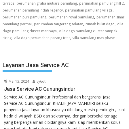
,
,
,
terrace
perumahan graha mutiara pamulang
perumahan pamulang hill 2
,
,
perumahan pamulang indah regency
perumahan pamulang village
,
,
perumahan puri pamulang
perumahan royal pamulang
perumahan sinar
,
,
,
pamulang permai
perumahan tangerang selatan
rumah bukit dago
villa
,
dago pamulang cluster maribaya
villa dago pamulang cluster tampak
,
,
siring
villa dago perumahan parang tritis
villa pamulang mas phase II
Layanan Jasa Service AC
Mei 13, 2024
vy6ot
Jasa Service AC Gunungsindur
Service AC Gunungsindur Profesional dan bergaransi Jasa
Service AC Gunungsindur KHALIF JAYA MANDIRI selaku
penyedia jasa layanan khususnya dibidang mesin pendingin , kini
hadir di wilayah BSD dan sekitarnya, dengan berbekal tenaga
yang berpengalaman dibidangnya kami siap memberikan solusi
yang terbaik bagi calon customer kami. Jasa Service AC...