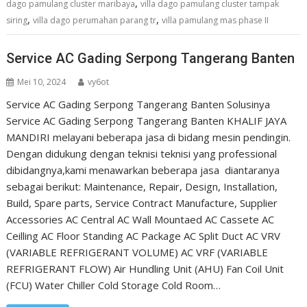
,
dago pamulang cluster maribaya
villa dago pamulang cluster tampak
,
,
siring
villa dago perumahan parang tr
villa pamulang mas phase II
Service AC Gading Serpong Tangerang Banten
Mei 10, 2024
vy6ot
Service AC Gading Serpong Tangerang Banten Solusinya
Service AC Gading Serpong Tangerang Banten KHALIF JAYA
MANDIRI melayani beberapa jasa di bidang mesin pendingin.
Dengan didukung dengan teknisi teknisi yang professional
dibidangnya,kami menawarkan beberapa jasa diantaranya
sebagai berikut: Maintenance, Repair, Design, Installation,
Build, Spare parts, Service Contract Manufacture, Supplier
Accessories AC Central AC Wall Mountaed AC Cassete AC
Ceilling AC Floor Standing AC Package AC Split Duct AC VRV
(VARIABLE REFRIGERANT VOLUME) AC VRF (VARIABLE
REFRIGERANT FLOW) Air Hundling Unit (AHU) Fan Coil Unit
(FCU) Water Chiller Cold Storage Cold Room…