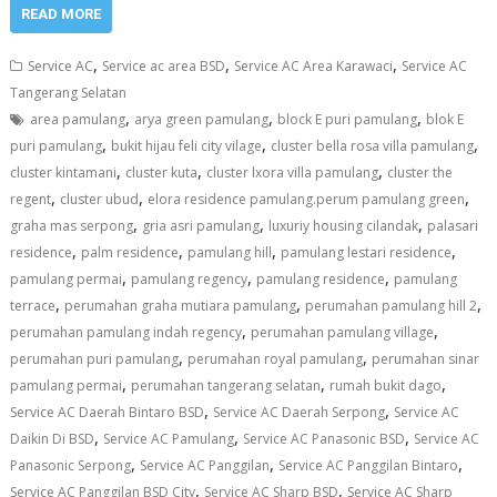
READ MORE
,
,
,
Service AC
Service ac area BSD
Service AC Area Karawaci
Service AC
Tangerang Selatan
,
,
,
area pamulang
arya green pamulang
block E puri pamulang
blok E
,
,
,
puri pamulang
bukit hijau feli city vilage
cluster bella rosa villa pamulang
,
,
,
cluster kintamani
cluster kuta
cluster lxora villa pamulang
cluster the
,
,
,
regent
cluster ubud
elora residence pamulang.perum pamulang green
,
,
,
graha mas serpong
gria asri pamulang
luxuriy housing cilandak
palasari
,
,
,
,
residence
palm residence
pamulang hill
pamulang lestari residence
,
,
,
pamulang permai
pamulang regency
pamulang residence
pamulang
,
,
,
terrace
perumahan graha mutiara pamulang
perumahan pamulang hill 2
,
,
perumahan pamulang indah regency
perumahan pamulang village
,
,
perumahan puri pamulang
perumahan royal pamulang
perumahan sinar
,
,
,
pamulang permai
perumahan tangerang selatan
rumah bukit dago
,
,
Service AC Daerah Bintaro BSD
Service AC Daerah Serpong
Service AC
,
,
,
Daikin Di BSD
Service AC Pamulang
Service AC Panasonic BSD
Service AC
,
,
,
Panasonic Serpong
Service AC Panggilan
Service AC Panggilan Bintaro
,
,
Service AC Panggilan BSD City
Service AC Sharp BSD
Service AC Sharp