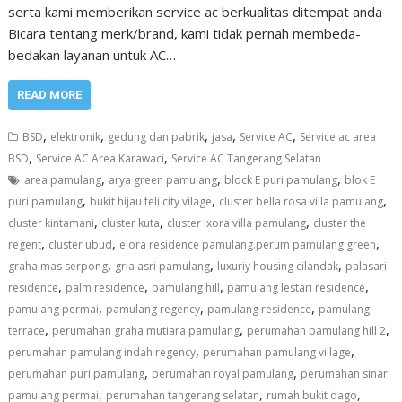
serta kami memberikan service ac berkualitas ditempat anda
Bicara tentang merk/brand, kami tidak pernah membeda-
bedakan layanan untuk AC…
READ MORE
,
,
,
,
,
BSD
elektronik
gedung dan pabrik
jasa
Service AC
Service ac area
,
,
BSD
Service AC Area Karawaci
Service AC Tangerang Selatan
,
,
,
area pamulang
arya green pamulang
block E puri pamulang
blok E
,
,
,
puri pamulang
bukit hijau feli city vilage
cluster bella rosa villa pamulang
,
,
,
cluster kintamani
cluster kuta
cluster lxora villa pamulang
cluster the
,
,
,
regent
cluster ubud
elora residence pamulang.perum pamulang green
,
,
,
graha mas serpong
gria asri pamulang
luxuriy housing cilandak
palasari
,
,
,
,
residence
palm residence
pamulang hill
pamulang lestari residence
,
,
,
pamulang permai
pamulang regency
pamulang residence
pamulang
,
,
,
terrace
perumahan graha mutiara pamulang
perumahan pamulang hill 2
,
,
perumahan pamulang indah regency
perumahan pamulang village
,
,
perumahan puri pamulang
perumahan royal pamulang
perumahan sinar
,
,
,
pamulang permai
perumahan tangerang selatan
rumah bukit dago