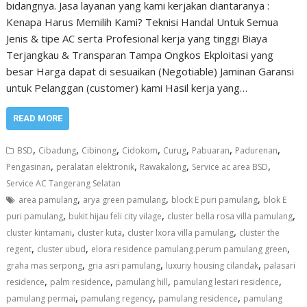
bidangnya. Jasa layanan yang kami kerjakan diantaranya :
Kenapa Harus Memilih Kami? Teknisi Handal Untuk Semua
Jenis & tipe AC serta Profesional kerja yang tinggi Biaya
Terjangkau & Transparan Tampa Ongkos Ekploitasi yang
besar Harga dapat di sesuaikan (Negotiable) Jaminan Garansi
untuk Pelanggan (customer) kami Hasil kerja yang…
READ MORE
,
,
,
,
,
,
,
BSD
Cibadung
Cibinong
Cidokom
Curug
Pabuaran
Padurenan
,
,
,
,
Pengasinan
peralatan elektronik
Rawakalong
Service ac area BSD
Service AC Tangerang Selatan
,
,
,
area pamulang
arya green pamulang
block E puri pamulang
blok E
,
,
,
puri pamulang
bukit hijau feli city vilage
cluster bella rosa villa pamulang
,
,
,
cluster kintamani
cluster kuta
cluster lxora villa pamulang
cluster the
,
,
,
regent
cluster ubud
elora residence pamulang.perum pamulang green
,
,
,
graha mas serpong
gria asri pamulang
luxuriy housing cilandak
palasari
,
,
,
,
residence
palm residence
pamulang hill
pamulang lestari residence
,
,
,
pamulang permai
pamulang regency
pamulang residence
pamulang