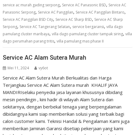
,
,
service ac murah gading serpong
Service AC Panasonic BSD
Service AC
,
,
,
Panasonic Serpong
Service AC Panggilan
Service AC Panggilan Bintaro
,
,
Service AC Panggilan BSD City
Service AC Sharp BSD
Service AC Sharp
,
,
,
Serpong
Service AC Tangerang Selatan
service bergaransi
villa dago
,
,
pamulang cluster maribaya
villa dago pamulang cluster tampak siring
villa
,
dago perumahan parang tritis
villa pamulang mas phase II
Service AC Alam Sutera Murah
Mei 11, 2024
vy6ot
Service AC Alam Sutera Murah Berkualitas dan Harga
Terjangkau Service AC Alam Sutera murah KHALIF JAYA
MANDIRIselaku penyedia jasa layanan khususnya dibidang
mesin pendingin , kini hadir di wilayah Alam Sutera dan
sekitarnya, dengan berbekal tenaga yang berpengalaman
dibidangnya kami siap memberikan solusi yang terbaik bagi
calon customer kami. Teknisi Handal & Pengalaman Kami juga
memberikan Jaminan Garansi disetiap pekerjaan yang kami