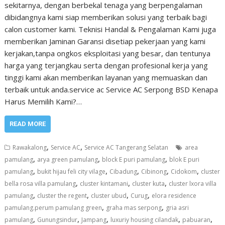
sekitarnya, dengan berbekal tenaga yang berpengalaman
dibidangnya kami siap memberikan solusi yang terbaik bagi
calon customer kami. Teknisi Handal & Pengalaman Kami juga
memberikan Jaminan Garansi disetiap pekerjaan yang kami
kerjakan,tanpa ongkos eksploitasi yang besar, dan tentunya
harga yang terjangkau serta dengan profesional kerja yang
tinggi kami akan memberikan layanan yang memuaskan dan
terbaik untuk anda.service ac Service AC Serpong BSD Kenapa
Harus Memilih Kami?…
READ MORE
,
,
Rawakalong
Service AC
Service AC Tangerang Selatan
area
,
,
,
pamulang
arya green pamulang
block E puri pamulang
blok E puri
,
,
,
,
,
pamulang
bukit hijau feli city vilage
Cibadung
Cibinong
Cidokom
cluster
,
,
,
bella rosa villa pamulang
cluster kintamani
cluster kuta
cluster lxora villa
,
,
,
,
pamulang
cluster the regent
cluster ubud
Curug
elora residence
,
,
pamulang.perum pamulang green
graha mas serpong
gria asri
,
,
,
,
,
pamulang
Gunungsindur
Jampang
luxuriy housing cilandak
pabuaran