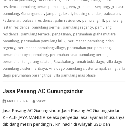
,
,
residence pamulang.perum pamulang green
graha mas serpong
gria asri
,
,
,
,
,
pamulang
Gunungsindur
Jampang
luxuriy housing cilandak
pabuaran
,
,
,
,
Padurenan
palasari residence
palm residence
pamulang hill
pamulang
,
,
,
lestari residence
pamulang permai
pamulang regency
pamulang
,
,
,
residence
pamulang terrace
pengasinan
perumahan graha mutiara
,
,
pamulang
perumahan pamulang hill 2
perumahan pamulang indah
,
,
,
regency
perumahan pamulang village
perumahan puri pamulang
,
,
perumahan royal pamulang
perumahan sinar pamulang permai
,
,
,
perumahan tangerang selatan
Rawakalong
rumah bukit dago
villa dago
,
,
pamulang cluster maribaya
villa dago pamulang cluster tampak siring
villa
,
dago perumahan parang tritis
villa pamulang mas phase II
Jasa Pasang AC Gunungsindur
Mei 13, 2024
vy6ot
Jasa Pasang AC Gunungsindur Jasa Pasang AC Gunungsindur
KHALIF JAYA MANDIRIselaku penyedia jasa layanan khususnya
dibidang mesin pendingin , kini hadir di wilayah BSD dan