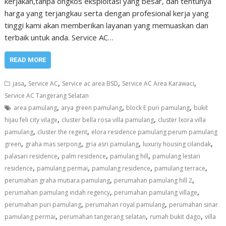
kerjakan,tanpa ongkos eksploitasi yang besar, dan tentunya
harga yang terjangkau serta dengan profesional kerja yang
tinggi kami akan memberikan layanan yang memuaskan dan
terbaik untuk anda. Service AC…
READ MORE
,
,
,
,
jasa
Service AC
Service ac area BSD
Service AC Area Karawaci
Service AC Tangerang Selatan
,
,
,
area pamulang
arya green pamulang
block E puri pamulang
bukit
,
,
hijau feli city vilage
cluster bella rosa villa pamulang
cluster lxora villa
,
,
pamulang
cluster the regent
elora residence pamulang.perum pamulang
,
,
,
,
green
graha mas serpong
gria asri pamulang
luxuriy housing cilandak
,
,
,
palasari residence
palm residence
pamulang hill
pamulang lestari
,
,
,
,
residence
pamulang permai
pamulang residence
pamulang terrace
,
,
perumahan graha mutiara pamulang
perumahan pamulang hill 2
,
,
perumahan pamulang indah regency
perumahan pamulang village
,
,
perumahan puri pamulang
perumahan royal pamulang
perumahan sinar
,
,
,
pamulang permai
perumahan tangerang selatan
rumah bukit dago
villa