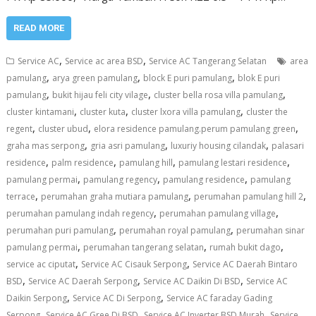
READ MORE
,
,
Service AC
Service ac area BSD
Service AC Tangerang Selatan
area
,
,
,
pamulang
arya green pamulang
block E puri pamulang
blok E puri
,
,
,
pamulang
bukit hijau feli city vilage
cluster bella rosa villa pamulang
,
,
,
cluster kintamani
cluster kuta
cluster lxora villa pamulang
cluster the
,
,
,
regent
cluster ubud
elora residence pamulang.perum pamulang green
,
,
,
graha mas serpong
gria asri pamulang
luxuriy housing cilandak
palasari
,
,
,
,
residence
palm residence
pamulang hill
pamulang lestari residence
,
,
,
pamulang permai
pamulang regency
pamulang residence
pamulang
,
,
,
terrace
perumahan graha mutiara pamulang
perumahan pamulang hill 2
,
,
perumahan pamulang indah regency
perumahan pamulang village
,
,
perumahan puri pamulang
perumahan royal pamulang
perumahan sinar
,
,
,
pamulang permai
perumahan tangerang selatan
rumah bukit dago
,
,
service ac ciputat
Service AC Cisauk Serpong
Service AC Daerah Bintaro
,
,
,
BSD
Service AC Daerah Serpong
Service AC Daikin Di BSD
Service AC
,
,
Daikin Serpong
Service AC Di Serpong
Service AC faraday Gading
,
,
,
Serpong
Service AC Gree Di BSD
Service AC Inverter BSD Murah
Service