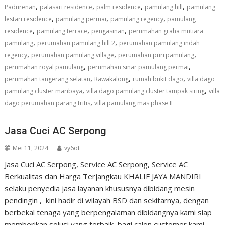
,
,
,
,
Padurenan
palasari residence
palm residence
pamulang hill
pamulang
,
,
,
lestari residence
pamulang permai
pamulang regency
pamulang
,
,
,
residence
pamulang terrace
pengasinan
perumahan graha mutiara
,
,
pamulang
perumahan pamulang hill 2
perumahan pamulang indah
,
,
,
regency
perumahan pamulang village
perumahan puri pamulang
,
,
perumahan royal pamulang
perumahan sinar pamulang permai
,
,
,
perumahan tangerang selatan
Rawakalong
rumah bukit dago
villa dago
,
,
pamulang cluster maribaya
villa dago pamulang cluster tampak siring
villa
,
dago perumahan parang tritis
villa pamulang mas phase II
Jasa Cuci AC Serpong
Mei 11, 2024
vy6ot
Jasa Cuci AC Serpong, Service AC Serpong, Service AC
Berkualitas dan Harga Terjangkau KHALIF JAYA MANDIRI
selaku penyedia jasa layanan khususnya dibidang mesin
pendingin , kini hadir di wilayah BSD dan sekitarnya, dengan
berbekal tenaga yang berpengalaman dibidangnya kami siap
memberikan solusi yang terbaik bagi calon customer kami.