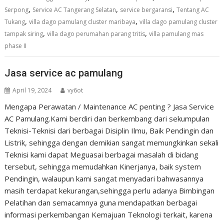
,
,
,
Serpong
Service AC Tangerang Selatan
service bergaransi
Tentang AC
,
,
Tukang
villa dago pamulang cluster maribaya
villa dago pamulang cluster
,
,
tampak siring
villa dago perumahan parang tritis
villa pamulang mas
phase II
Jasa service ac pamulang
April 19, 2024
vy6ot
Mengapa Perawatan / Maintenance AC penting ? Jasa Service
AC Pamulang.Kami berdiri dan berkembang dari sekumpulan
Teknisi-Teknisi dari berbagai Disiplin Ilmu, Baik Pendingin dan
Listrik, sehingga dengan demikian sangat memungkinkan sekali
Teknisi kami dapat Meguasai berbagai masalah di bidang
tersebut, sehingga memudahkan Kinerjanya, baik system
Pendingin, walaupun kami sangat menyadari bahwasannya
masih terdapat kekurangan,sehingga perlu adanya Bimbingan
Pelatihan dan semacamnya guna mendapatkan berbagai
informasi perkembangan Kemajuan Teknologi terkait, karena