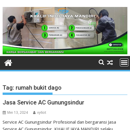
Skip
to
content
Tag:
rumah bukit dago
Jasa Service AC Gunungsindur
Mei 13, 2024
vy6ot
Service AC Gunungsindur Profesional dan bergaransi Jasa
Service AC Gunungsindur KHALIF JAYA MANDIRI selaku