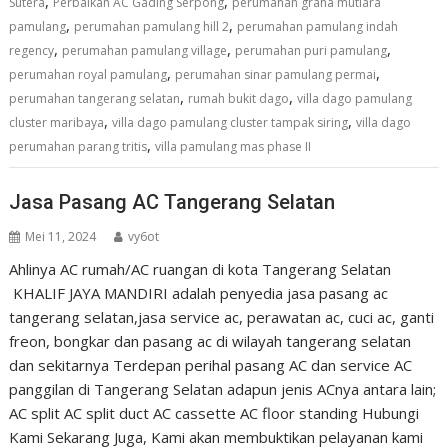
,
,
Sutera
Perbaikan AC Gading Serpong
perumahan graha mutiara
,
,
pamulang
perumahan pamulang hill 2
perumahan pamulang indah
,
,
,
regency
perumahan pamulang village
perumahan puri pamulang
,
,
perumahan royal pamulang
perumahan sinar pamulang permai
,
,
perumahan tangerang selatan
rumah bukit dago
villa dago pamulang
,
,
cluster maribaya
villa dago pamulang cluster tampak siring
villa dago
,
perumahan parang tritis
villa pamulang mas phase II
Jasa Pasang AC Tangerang Selatan
Mei 11, 2024
vy6ot
Ahlinya AC rumah/AC ruangan di kota Tangerang Selatan
KHALIF JAYA MANDIRI adalah penyedia jasa pasang ac
tangerang selatan,jasa service ac, perawatan ac, cuci ac, ganti
freon, bongkar dan pasang ac di wilayah tangerang selatan
dan sekitarnya Terdepan perihal pasang AC dan service AC
panggilan di Tangerang Selatan adapun jenis ACnya antara lain;
AC split AC split duct AC cassette AC floor standing Hubungi
Kami Sekarang Juga, Kami akan membuktikan pelayanan kami