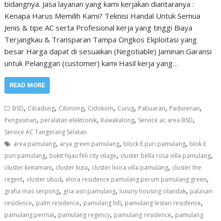
bidangnya. Jasa layanan yang kami kerjakan diantaranya :
Kenapa Harus Memilih Kami? Teknisi Handal Untuk Semua
Jenis & tipe AC serta Profesional kerja yang tinggi Biaya
Terjangkau & Transparan Tampa Ongkos Ekploitasi yang
besar Harga dapat di sesuaikan (Negotiable) Jaminan Garansi
untuk Pelanggan (customer) kami Hasil kerja yang…
READ MORE
,
,
,
,
,
,
,
BSD
Cibadung
Cibinong
Cidokom
Curug
Pabuaran
Padurenan
,
,
,
,
Pengasinan
peralatan elektronik
Rawakalong
Service ac area BSD
Service AC Tangerang Selatan
,
,
,
area pamulang
arya green pamulang
block E puri pamulang
blok E
,
,
,
puri pamulang
bukit hijau feli city vilage
cluster bella rosa villa pamulang
,
,
,
cluster kintamani
cluster kuta
cluster lxora villa pamulang
cluster the
,
,
,
regent
cluster ubud
elora residence pamulang.perum pamulang green
,
,
,
graha mas serpong
gria asri pamulang
luxuriy housing cilandak
palasari
,
,
,
,
residence
palm residence
pamulang hill
pamulang lestari residence
,
,
,
pamulang permai
pamulang regency
pamulang residence
pamulang