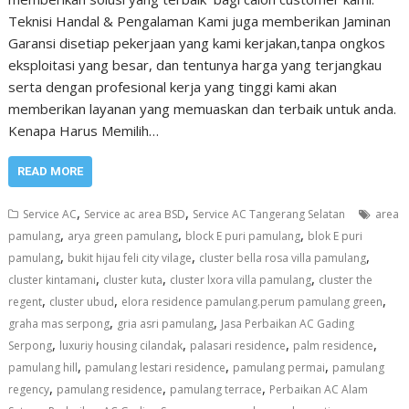
Teknisi Handal & Pengalaman Kami juga memberikan Jaminan
Garansi disetiap pekerjaan yang kami kerjakan,tanpa ongkos
eksploitasi yang besar, dan tentunya harga yang terjangkau
serta dengan profesional kerja yang tinggi kami akan
memberikan layanan yang memuaskan dan terbaik untuk anda.
Kenapa Harus Memilih…
READ MORE
,
,
Service AC
Service ac area BSD
Service AC Tangerang Selatan
area
,
,
,
pamulang
arya green pamulang
block E puri pamulang
blok E puri
,
,
,
pamulang
bukit hijau feli city vilage
cluster bella rosa villa pamulang
,
,
,
cluster kintamani
cluster kuta
cluster lxora villa pamulang
cluster the
,
,
,
regent
cluster ubud
elora residence pamulang.perum pamulang green
,
,
graha mas serpong
gria asri pamulang
Jasa Perbaikan AC Gading
,
,
,
,
Serpong
luxuriy housing cilandak
palasari residence
palm residence
,
,
,
pamulang hill
pamulang lestari residence
pamulang permai
pamulang
,
,
,
regency
pamulang residence
pamulang terrace
Perbaikan AC Alam