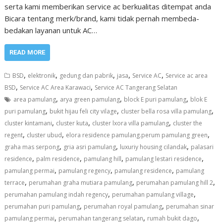
serta kami memberikan service ac berkualitas ditempat anda
Bicara tentang merk/brand, kami tidak pernah membeda-
bedakan layanan untuk AC…
READ MORE
,
,
,
,
,
BSD
elektronik
gedung dan pabrik
jasa
Service AC
Service ac area
,
,
BSD
Service AC Area Karawaci
Service AC Tangerang Selatan
,
,
,
area pamulang
arya green pamulang
block E puri pamulang
blok E
,
,
,
puri pamulang
bukit hijau feli city vilage
cluster bella rosa villa pamulang
,
,
,
cluster kintamani
cluster kuta
cluster lxora villa pamulang
cluster the
,
,
,
regent
cluster ubud
elora residence pamulang.perum pamulang green
,
,
,
graha mas serpong
gria asri pamulang
luxuriy housing cilandak
palasari
,
,
,
,
residence
palm residence
pamulang hill
pamulang lestari residence
,
,
,
pamulang permai
pamulang regency
pamulang residence
pamulang
,
,
,
terrace
perumahan graha mutiara pamulang
perumahan pamulang hill 2
,
,
perumahan pamulang indah regency
perumahan pamulang village
,
,
perumahan puri pamulang
perumahan royal pamulang
perumahan sinar
,
,
,
pamulang permai
perumahan tangerang selatan
rumah bukit dago