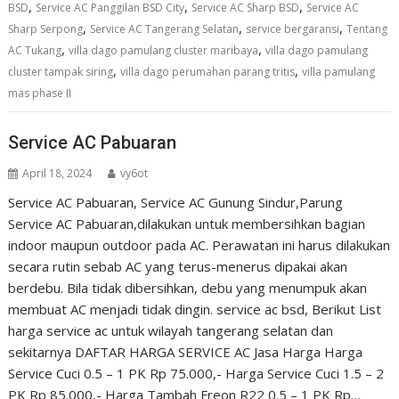
,
,
,
BSD
Service AC Panggilan BSD City
Service AC Sharp BSD
Service AC
,
,
,
Sharp Serpong
Service AC Tangerang Selatan
service bergaransi
Tentang
,
,
AC Tukang
villa dago pamulang cluster maribaya
villa dago pamulang
,
,
cluster tampak siring
villa dago perumahan parang tritis
villa pamulang
mas phase II
Service AC Pabuaran
April 18, 2024
vy6ot
Service AC Pabuaran, Service AC Gunung Sindur,Parung
Service AC Pabuaran,dilakukan untuk membersihkan bagian
indoor maupun outdoor pada AC. Perawatan ini harus dilakukan
secara rutin sebab AC yang terus-menerus dipakai akan
berdebu. Bila tidak dibersihkan, debu yang menumpuk akan
membuat AC menjadi tidak dingin. service ac bsd, Berikut List
harga service ac untuk wilayah tangerang selatan dan
sekitarnya DAFTAR HARGA SERVICE AC Jasa Harga Harga
Service Cuci 0.5 – 1 PK Rp 75.000,- Harga Service Cuci 1.5 – 2
PK Rp 85.000,- Harga Tambah Freon R22 0.5 – 1 PK Rp…