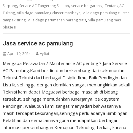
,
,
,
Serpong
Service AC Tangerang Selatan
service bergaransi
Tentang AC
,
,
Tukang
villa dago pamulang cluster maribaya
villa dago pamulang cluster
,
,
tampak siring
villa dago perumahan parang tritis
villa pamulang mas
phase II
Jasa service ac pamulang
April 19, 2024
vy6ot
Mengapa Perawatan / Maintenance AC penting ? Jasa Service
AC Pamulang.Kami berdiri dan berkembang dari sekumpulan
Teknisi-Teknisi dari berbagai Disiplin Ilmu, Baik Pendingin dan
Listrik, sehingga dengan demikian sangat memungkinkan sekali
Teknisi kami dapat Meguasai berbagai masalah di bidang
tersebut, sehingga memudahkan Kinerjanya, baik system
Pendingin, walaupun kami sangat menyadari bahwasannya
masih terdapat kekurangan,sehingga perlu adanya Bimbingan
Pelatihan dan semacamnya guna mendapatkan berbagai
informasi perkembangan Kemajuan Teknologi terkait, karena