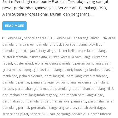
Sistim Pendingin maupun ME adalah Teknologi yang sangat
pesat perkembangannya. Jasa Service AC Pamulang, BSD,
Alam Sutera Professional, Murah dan bergaransi,…
READ MORE
,
,
Service AC
Service ac area BSD
Service AC Tangerang Selatan
area
,
,
,
pamulang
arya green pamulang
block E puri pamulang
blok E puri
,
,
,
pamulang
bukit hijau feli city vilage
cluster bella rosa villa pamulang
,
,
,
cluster kintamani
cluster kuta
cluster lxora villa pamulang
cluster the
,
,
,
regent
cluster ubud
elora residence pamulang.perum pamulang green
,
,
,
graha mas serpong
gria asri pamulang
luxuriy housing cilandak
palasari
,
,
,
,
residence
palm residence
pamulang hill
pamulang lestari residence
,
,
,
pamulang permai
pamulang regency
pamulang residence
pamulang
,
,
,
terrace
perumahan graha mutiara pamulang
perumahan pamulang hill 2
,
,
perumahan pamulang indah regency
perumahan pamulang village
,
,
perumahan puri pamulang
perumahan royal pamulang
perumahan sinar
,
,
,
pamulang permai
perumahan tangerang selatan
rumah bukit dago
,
,
service ac ciputat
Service AC Cisauk Serpong
Service AC Daerah Bintaro