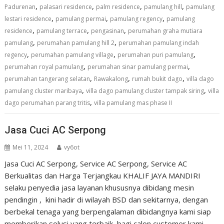
,
,
,
,
Padurenan
palasari residence
palm residence
pamulang hill
pamulang
,
,
,
lestari residence
pamulang permai
pamulang regency
pamulang
,
,
,
residence
pamulang terrace
pengasinan
perumahan graha mutiara
,
,
pamulang
perumahan pamulang hill 2
perumahan pamulang indah
,
,
,
regency
perumahan pamulang village
perumahan puri pamulang
,
,
perumahan royal pamulang
perumahan sinar pamulang permai
,
,
,
perumahan tangerang selatan
Rawakalong
rumah bukit dago
villa dago
,
,
pamulang cluster maribaya
villa dago pamulang cluster tampak siring
villa
,
dago perumahan parang tritis
villa pamulang mas phase II
Jasa Cuci AC Serpong
Mei 11, 2024
vy6ot
Jasa Cuci AC Serpong, Service AC Serpong, Service AC
Berkualitas dan Harga Terjangkau KHALIF JAYA MANDIRI
selaku penyedia jasa layanan khususnya dibidang mesin
pendingin , kini hadir di wilayah BSD dan sekitarnya, dengan
berbekal tenaga yang berpengalaman dibidangnya kami siap
memberikan solusi yang terbaik bagi calon customer kami.