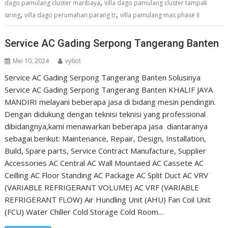
,
dago pamulang cluster maribaya
villa dago pamulang cluster tampak
,
,
siring
villa dago perumahan parang tr
villa pamulang mas phase II
Service AC Gading Serpong Tangerang Banten
Mei 10, 2024
vy6ot
Service AC Gading Serpong Tangerang Banten Solusinya
Service AC Gading Serpong Tangerang Banten KHALIF JAYA
MANDIRI melayani beberapa jasa di bidang mesin pendingin.
Dengan didukung dengan teknisi teknisi yang professional
dibidangnya,kami menawarkan beberapa jasa diantaranya
sebagai berikut: Maintenance, Repair, Design, Installation,
Build, Spare parts, Service Contract Manufacture, Supplier
Accessories AC Central AC Wall Mountaed AC Cassete AC
Ceilling AC Floor Standing AC Package AC Split Duct AC VRV
(VARIABLE REFRIGERANT VOLUME) AC VRF (VARIABLE
REFRIGERANT FLOW) Air Hundling Unit (AHU) Fan Coil Unit
(FCU) Water Chiller Cold Storage Cold Room…