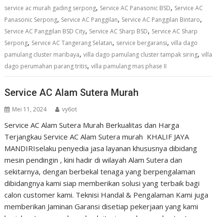
,
,
service ac murah gading serpong
Service AC Panasonic BSD
Service AC
,
,
,
Panasonic Serpong
Service AC Panggilan
Service AC Panggilan Bintaro
,
,
Service AC Panggilan BSD City
Service AC Sharp BSD
Service AC Sharp
,
,
,
Serpong
Service AC Tangerang Selatan
service bergaransi
villa dago
,
,
pamulang cluster maribaya
villa dago pamulang cluster tampak siring
villa
,
dago perumahan parang tritis
villa pamulang mas phase II
Service AC Alam Sutera Murah
Mei 11, 2024
vy6ot
Service AC Alam Sutera Murah Berkualitas dan Harga
Terjangkau Service AC Alam Sutera murah KHALIF JAYA
MANDIRIselaku penyedia jasa layanan khususnya dibidang
mesin pendingin , kini hadir di wilayah Alam Sutera dan
sekitarnya, dengan berbekal tenaga yang berpengalaman
dibidangnya kami siap memberikan solusi yang terbaik bagi
calon customer kami. Teknisi Handal & Pengalaman Kami juga
memberikan Jaminan Garansi disetiap pekerjaan yang kami