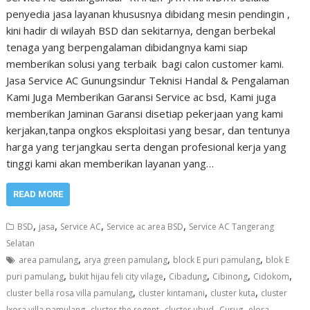
penyedia jasa layanan khususnya dibidang mesin pendingin ,
kini hadir di wilayah BSD dan sekitarnya, dengan berbekal
tenaga yang berpengalaman dibidangnya kami siap
memberikan solusi yang terbaik bagi calon customer kami.
Jasa Service AC Gunungsindur Teknisi Handal & Pengalaman
Kami Juga Memberikan Garansi Service ac bsd, Kami juga
memberikan Jaminan Garansi disetiap pekerjaan yang kami
kerjakan,tanpa ongkos eksploitasi yang besar, dan tentunya
harga yang terjangkau serta dengan profesional kerja yang
tinggi kami akan memberikan layanan yang…
READ MORE
,
,
,
,
BSD
jasa
Service AC
Service ac area BSD
Service AC Tangerang
Selatan
,
,
,
area pamulang
arya green pamulang
block E puri pamulang
blok E
,
,
,
,
,
puri pamulang
bukit hijau feli city vilage
Cibadung
Cibinong
Cidokom
,
,
,
cluster bella rosa villa pamulang
cluster kintamani
cluster kuta
cluster
,
,
,
,
lxora villa pamulang
cluster the regent
cluster ubud
Curug
elora