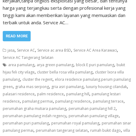
kerjakan,tanpa ongkos eksploitasi yang besar, dan tentunya
harga yang terjangkau serta dengan profesional kerja yang
tinggi kami akan memberikan layanan yang memuaskan dan
terbaik untuk anda. Service AC…
READ MORE
,
,
,
,
jasa
Service AC
Service ac area BSD
Service AC Area Karawaci
Service AC Tangerang Selatan
,
,
,
area pamulang
arya green pamulang
block E puri pamulang
bukit
,
,
hijau feli city vilage
cluster bella rosa villa pamulang
cluster lxora villa
,
,
pamulang
cluster the regent
elora residence pamulang.perum pamulang
,
,
,
,
green
graha mas serpong
gria asri pamulang
luxuriy housing cilandak
,
,
,
palasari residence
palm residence
pamulang hill
pamulang lestari
,
,
,
,
residence
pamulang permai
pamulang residence
pamulang terrace
,
,
perumahan graha mutiara pamulang
perumahan pamulang hill 2
,
,
perumahan pamulang indah regency
perumahan pamulang village
,
,
perumahan puri pamulang
perumahan royal pamulang
perumahan sinar
,
,
,
pamulang permai
perumahan tangerang selatan
rumah bukit dago
villa