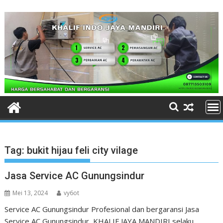
Skip
to
content
Tag:
bukit hijau feli city vilage
Jasa Service AC Gunungsindur
Mei 13, 2024
vy6ot
Service AC Gunungsindur Profesional dan bergaransi Jasa
Service AC Gunungsindur KHALIF JAYA MANDIRI selaku