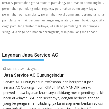
,
,
,
terrace
perumahan graha mutiara pamulang
perumahan pamulang hill 2
,
,
perumahan pamulang indah regency
perumahan pamulang village
,
,
perumahan puri pamulang
perumahan royal pamulang
perumahan sinar
,
,
,
pamulang permai
perumahan tangerang selatan
rumah bukit dago
villa
,
dago pamulang cluster maribaya
villa dago pamulang cluster tampak
,
,
siring
villa dago perumahan parang tritis
villa pamulang mas phase II
Layanan Jasa Service AC
Mei 13, 2024
vy6ot
Jasa Service AC Gunungsindur
Service AC Gunungsindur Profesional dan bergaransi Jasa
Service AC Gunungsindur KHALIF JAYA MANDIRI selaku
penyedia jasa layanan khususnya dibidang mesin pendingin , kini
hadir di wilayah BSD dan sekitarnya, dengan berbekal tenaga
yang berpengalaman dibidangnya kami siap memberikan solusi
yang terbaik bagi calon customer kami. Jasa Service AC...