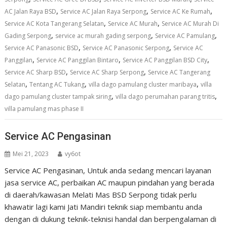
,
,
,
AC Jalan Raya BSD
Service AC Jalan Raya Serpong
Service AC Ke Rumah
,
,
Service AC Kota Tangerang Selatan
Service AC Murah
Service AC Murah Di
,
,
,
Gading Serpong
service ac murah gading serpong
Service AC Pamulang
,
,
Service AC Panasonic BSD
Service AC Panasonic Serpong
Service AC
,
,
,
Panggilan
Service AC Panggilan Bintaro
Service AC Panggilan BSD City
,
,
Service AC Sharp BSD
Service AC Sharp Serpong
Service AC Tangerang
,
,
,
Selatan
Tentang AC Tukang
villa dago pamulang cluster maribaya
villa
,
,
dago pamulang cluster tampak siring
villa dago perumahan parang tritis
villa pamulang mas phase II
Service AC Pengasinan
Mei 21, 2023
vy6ot
Service AC Pengasinan, Untuk anda sedang mencari layanan
jasa service AC, perbaikan AC maupun pindahan yang berada
di daerah/kawasan Melati Mas BSD Serpong tidak perlu
khawatir lagi kami Jati Mandiri teknik siap membantu anda
dengan di dukung teknik-teknisi handal dan berpengalaman di