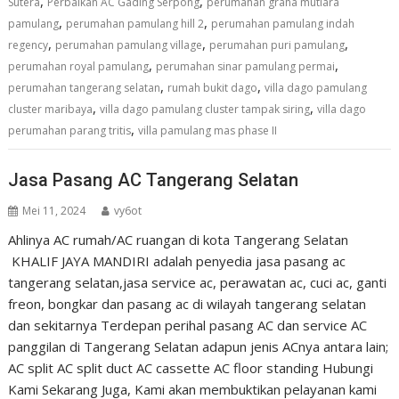
,
,
Sutera
Perbaikan AC Gading Serpong
perumahan graha mutiara
,
,
pamulang
perumahan pamulang hill 2
perumahan pamulang indah
,
,
,
regency
perumahan pamulang village
perumahan puri pamulang
,
,
perumahan royal pamulang
perumahan sinar pamulang permai
,
,
perumahan tangerang selatan
rumah bukit dago
villa dago pamulang
,
,
cluster maribaya
villa dago pamulang cluster tampak siring
villa dago
,
perumahan parang tritis
villa pamulang mas phase II
Jasa Pasang AC Tangerang Selatan
Mei 11, 2024
vy6ot
Ahlinya AC rumah/AC ruangan di kota Tangerang Selatan
KHALIF JAYA MANDIRI adalah penyedia jasa pasang ac
tangerang selatan,jasa service ac, perawatan ac, cuci ac, ganti
freon, bongkar dan pasang ac di wilayah tangerang selatan
dan sekitarnya Terdepan perihal pasang AC dan service AC
panggilan di Tangerang Selatan adapun jenis ACnya antara lain;
AC split AC split duct AC cassette AC floor standing Hubungi
Kami Sekarang Juga, Kami akan membuktikan pelayanan kami