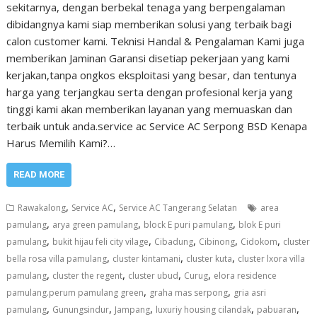
sekitarnya, dengan berbekal tenaga yang berpengalaman
dibidangnya kami siap memberikan solusi yang terbaik bagi
calon customer kami. Teknisi Handal & Pengalaman Kami juga
memberikan Jaminan Garansi disetiap pekerjaan yang kami
kerjakan,tanpa ongkos eksploitasi yang besar, dan tentunya
harga yang terjangkau serta dengan profesional kerja yang
tinggi kami akan memberikan layanan yang memuaskan dan
terbaik untuk anda.service ac Service AC Serpong BSD Kenapa
Harus Memilih Kami?…
READ MORE
,
,
Rawakalong
Service AC
Service AC Tangerang Selatan
area
,
,
,
pamulang
arya green pamulang
block E puri pamulang
blok E puri
,
,
,
,
,
pamulang
bukit hijau feli city vilage
Cibadung
Cibinong
Cidokom
cluster
,
,
,
bella rosa villa pamulang
cluster kintamani
cluster kuta
cluster lxora villa
,
,
,
,
pamulang
cluster the regent
cluster ubud
Curug
elora residence
,
,
pamulang.perum pamulang green
graha mas serpong
gria asri
,
,
,
,
,
pamulang
Gunungsindur
Jampang
luxuriy housing cilandak
pabuaran