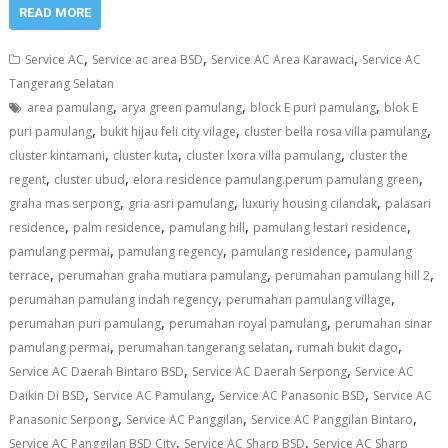
READ MORE
,
,
,
Service AC
Service ac area BSD
Service AC Area Karawaci
Service AC
Tangerang Selatan
,
,
,
area pamulang
arya green pamulang
block E puri pamulang
blok E
,
,
,
puri pamulang
bukit hijau feli city vilage
cluster bella rosa villa pamulang
,
,
,
cluster kintamani
cluster kuta
cluster lxora villa pamulang
cluster the
,
,
,
regent
cluster ubud
elora residence pamulang.perum pamulang green
,
,
,
graha mas serpong
gria asri pamulang
luxuriy housing cilandak
palasari
,
,
,
,
residence
palm residence
pamulang hill
pamulang lestari residence
,
,
,
pamulang permai
pamulang regency
pamulang residence
pamulang
,
,
,
terrace
perumahan graha mutiara pamulang
perumahan pamulang hill 2
,
,
perumahan pamulang indah regency
perumahan pamulang village
,
,
perumahan puri pamulang
perumahan royal pamulang
perumahan sinar
,
,
,
pamulang permai
perumahan tangerang selatan
rumah bukit dago
,
,
Service AC Daerah Bintaro BSD
Service AC Daerah Serpong
Service AC
,
,
,
Daikin Di BSD
Service AC Pamulang
Service AC Panasonic BSD
Service AC
,
,
,
Panasonic Serpong
Service AC Panggilan
Service AC Panggilan Bintaro
,
,
Service AC Panggilan BSD City
Service AC Sharp BSD
Service AC Sharp