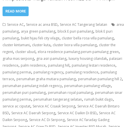
READ MORE
,
,
Service AC
Service ac area BSD
Service AC Tangerang Selatan
area
,
,
,
pamulang
arya green pamulang
block E puri pamulang
blok E puri
,
,
,
pamulang
bukit hijau feli city vilage
cluster bella rosa villa pamulang
,
,
,
cluster kintamani
cluster kuta
cluster lxora villa pamulang
cluster the
,
,
,
regent
cluster ubud
elora residence pamulang.perum pamulang green
,
,
,
graha mas serpong
gria asri pamulang
luxuriy housing cilandak
palasari
,
,
,
,
residence
palm residence
pamulang hill
pamulang lestari residence
,
,
,
pamulang permai
pamulang regency
pamulang residence
pamulang
,
,
,
terrace
perumahan graha mutiara pamulang
perumahan pamulang hill 2
,
,
perumahan pamulang indah regency
perumahan pamulang village
,
,
perumahan puri pamulang
perumahan royal pamulang
perumahan sinar
,
,
,
pamulang permai
perumahan tangerang selatan
rumah bukit dago
,
,
service ac ciputat
Service AC Cisauk Serpong
Service AC Daerah Bintaro
,
,
,
BSD
Service AC Daerah Serpong
Service AC Daikin Di BSD
Service AC
,
,
Daikin Serpong
Service AC Di Serpong
Service AC faraday Gading
,
,
,
Serpong
Service AC Gree Di BSD
Service AC Inverter BSD Murah
Service