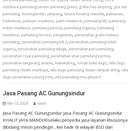
,
,
residence pamulang.perum pamulang green
graha mas serpong
gria asri
,
,
,
,
,
pamulang
Gunungsindur
Jampang
luxuriy housing cilandak
pabuaran
,
,
,
,
Padurenan
palasari residence
palm residence
pamulang hill
pamulang
,
,
,
lestari residence
pamulang permai
pamulang regency
pamulang
,
,
,
residence
pamulang terrace
pengasinan
perumahan graha mutiara
,
,
pamulang
perumahan pamulang hill 2
perumahan pamulang indah
,
,
,
regency
perumahan pamulang village
perumahan puri pamulang
,
,
perumahan royal pamulang
perumahan sinar pamulang permai
,
,
,
perumahan tangerang selatan
Rawakalong
rumah bukit dago
villa dago
,
,
pamulang cluster maribaya
villa dago pamulang cluster tampak siring
villa
,
dago perumahan parang tritis
villa pamulang mas phase II
Jasa Pasang AC Gunungsindur
Mei 13, 2024
vy6ot
Jasa Pasang AC Gunungsindur Jasa Pasang AC Gunungsindur
KHALIF JAYA MANDIRIselaku penyedia jasa layanan khususnya
dibidang mesin pendingin , kini hadir di wilayah BSD dan