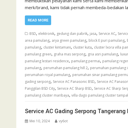
membuktikan pelayanan kami serta kami memberikan 
merk/brand, kami tidak pernah membeda-bedakan l
READ MORE
,
,
,
,
,
BSD
elektronik
gedung dan pabrik
jasa
Service AC
Servic
,
,
,
area pamulang
arya green pamulang
block E puri pamulang
,
,
,
pamulang
cluster kintamani
cluster kuta
cluster lxora villa p
,
,
,
pamulang green
graha mas serpong
gria asri pamulang
luxu
,
,
pamulang lestari residence
pamulang permai
pamulang rege
,
,
pamulang
perumahan pamulang hill 2
perumahan pamulang i
,
perumahan royal pamulang
perumahan sinar pamulang perma
,
,
gading serpong
Service AC Panasonic BSD
Service AC Panaso
,
,
Panggilan BSD City
Service AC Sharp BSD
Service AC Sharp Se
,
pamulang cluster maribaya
villa dago pamulang cluster tampak
Service AC Gading Serpong Tangerang 
Mei 10, 2024
vy6ot