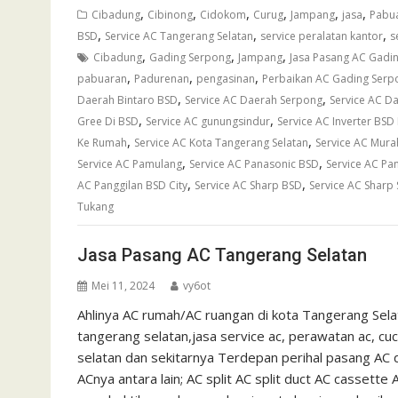
,
,
,
,
,
,
Cibadung
Cibinong
Cidokom
Curug
Jampang
jasa
Pabu
,
,
,
BSD
Service AC Tangerang Selatan
service peralatan kantor
s
,
,
,
Cibadung
Gading Serpong
Jampang
Jasa Pasang AC Gadi
,
,
,
pabuaran
Padurenan
pengasinan
Perbaikan AC Gading Serp
,
,
Daerah Bintaro BSD
Service AC Daerah Serpong
Service AC Da
,
,
Gree Di BSD
Service AC gunungsindur
Service AC Inverter BSD
,
,
Ke Rumah
Service AC Kota Tangerang Selatan
Service AC Mura
,
,
Service AC Pamulang
Service AC Panasonic BSD
Service AC Pa
,
,
AC Panggilan BSD City
Service AC Sharp BSD
Service AC Sharp
Tukang
Jasa Pasang AC Tangerang Selatan
Mei 11, 2024
vy6ot
Ahlinya AC rumah/AC ruangan di kota Tangerang Sel
tangerang selatan,jasa service ac, perawatan ac, cuc
selatan dan sekitarnya Terdepan perihal pasang AC 
ACnya antara lain; AC split AC split duct AC cassett