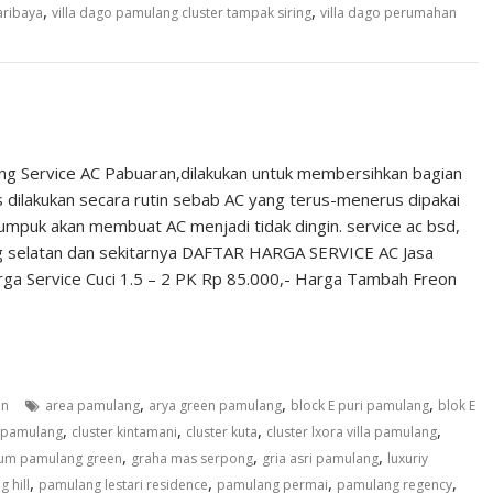
,
,
aribaya
villa dago pamulang cluster tampak siring
villa dago perumahan
ung Service AC Pabuaran,dilakukan untuk membersihkan bagian
 dilakukan secara rutin sebab AC yang terus-menerus dipakai
numpuk akan membuat AC menjadi tidak dingin. service ac bsd,
ang selatan dan sekitarnya DAFTAR HARGA SERVICE AC Jasa
rga Service Cuci 1.5 – 2 PK Rp 85.000,- Harga Tambah Freon
,
,
,
an
area pamulang
arya green pamulang
block E puri pamulang
blok E
,
,
,
,
la pamulang
cluster kintamani
cluster kuta
cluster lxora villa pamulang
,
,
,
rum pamulang green
graha mas serpong
gria asri pamulang
luxuriy
,
,
,
,
 hill
pamulang lestari residence
pamulang permai
pamulang regency