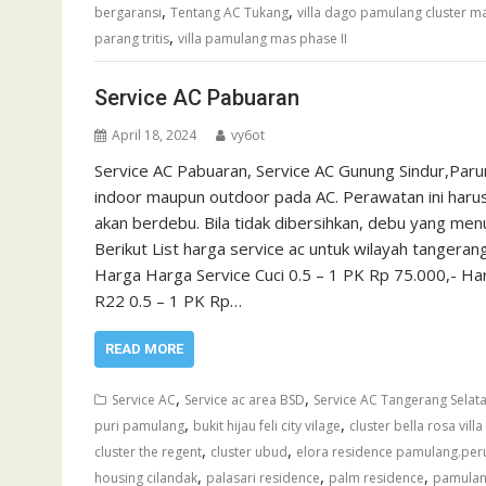
,
,
bergaransi
Tentang AC Tukang
villa dago pamulang cluster m
,
parang tritis
villa pamulang mas phase II
Service AC Pabuaran
April 18, 2024
vy6ot
Service AC Pabuaran, Service AC Gunung Sindur,Par
indoor maupun outdoor pada AC. Perawatan ini harus
akan berdebu. Bila tidak dibersihkan, debu yang me
Berikut List harga service ac untuk wilayah tanger
Harga Harga Service Cuci 0.5 – 1 PK Rp 75.000,- Ha
R22 0.5 – 1 PK Rp…
READ MORE
,
,
Service AC
Service ac area BSD
Service AC Tangerang Selat
,
,
puri pamulang
bukit hijau feli city vilage
cluster bella rosa vil
,
,
cluster the regent
cluster ubud
elora residence pamulang.pe
,
,
,
housing cilandak
palasari residence
palm residence
pamulang