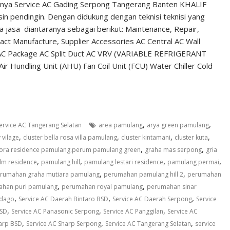
inya Service AC Gading Serpong Tangerang Banten KHALIF
n pendingin. Dengan didukung dengan teknisi teknisi yang
jasa diantaranya sebagai berikut: Maintenance, Repair,
tract Manufacture, Supplier Accessories AC Central AC Wall
g AC Package AC Split Duct AC VRV (VARIABLE REFRIGERANT
undling Unit (AHU) Fan Coil Unit (FCU) Water Chiller Cold
,
,
ervice AC Tangerang Selatan
area pamulang
arya green pamulang
,
,
,
,
y vilage
cluster bella rosa villa pamulang
cluster kintamani
cluster kuta
,
,
lora residence pamulang.perum pamulang green
graha mas serpong
gria
,
,
,
,
lm residence
pamulang hill
pamulang lestari residence
pamulang permai
,
,
rumahan graha mutiara pamulang
perumahan pamulang hill 2
perumahan
,
,
han puri pamulang
perumahan royal pamulang
perumahan sinar
,
,
,
 dago
Service AC Daerah Bintaro BSD
Service AC Daerah Serpong
Service
,
,
,
BSD
Service AC Panasonic Serpong
Service AC Panggilan
Service AC
,
,
,
harp BSD
Service AC Sharp Serpong
Service AC Tangerang Selatan
service