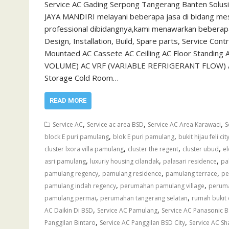
Service AC Gading Serpong Tangerang Banten Solus
JAYA MANDIRI melayani beberapa jasa di bidang mesi
professional dibidangnya,kami menawarkan beberapa 
Design, Installation, Build, Spare parts, Service Con
Mountaed AC Cassete AC Ceilling AC Floor Standin
VOLUME) AC VRF (VARIABLE REFRIGERANT FLOW) Air H
Storage Cold Room…
READ MORE
,
,
,
Service AC
Service ac area BSD
Service AC Area Karawaci
S
,
,
block E puri pamulang
blok E puri pamulang
bukit hijau feli cit
,
,
,
cluster lxora villa pamulang
cluster the regent
cluster ubud
e
,
,
,
asri pamulang
luxuriy housing cilandak
palasari residence
pa
,
,
,
pamulang regency
pamulang residence
pamulang terrace
pe
,
,
pamulang indah regency
perumahan pamulang village
peruma
,
,
pamulang permai
perumahan tangerang selatan
rumah bukit
,
,
AC Daikin Di BSD
Service AC Pamulang
Service AC Panasonic 
,
,
Panggilan Bintaro
Service AC Panggilan BSD City
Service AC S