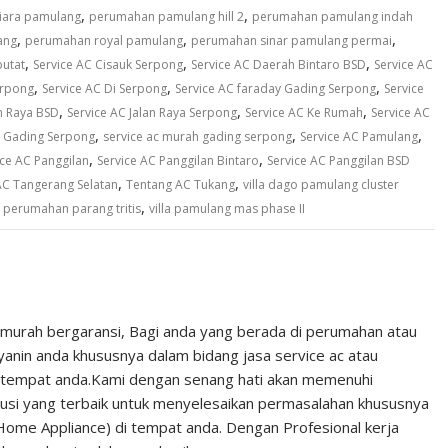
,
,
iara pamulang
perumahan pamulang hill 2
perumahan pamulang indah
,
,
,
ang
perumahan royal pamulang
perumahan sinar pamulang permai
,
,
,
putat
Service AC Cisauk Serpong
Service AC Daerah Bintaro BSD
Service AC
,
,
,
erpong
Service AC Di Serpong
Service AC faraday Gading Serpong
Service
,
,
,
an Raya BSD
Service AC Jalan Raya Serpong
Service AC Ke Rumah
Service AC
,
,
,
i Gading Serpong
service ac murah gading serpong
Service AC Pamulang
,
,
ice AC Panggilan
Service AC Panggilan Bintaro
Service AC Panggilan BSD
,
,
AC Tangerang Selatan
Tentang AC Tukang
villa dago pamulang cluster
,
o perumahan parang tritis
villa pamulang mas phase II
d murah bergaransi, Bagi anda yang berada di perumahan atau
ayanin anda khususnya dalam bidang jasa service ac atau
di tempat anda.Kami dengan senang hati akan memenuhi
lusi yang terbaik untuk menyelesaikan permasalahan khususnya
 Home Appliance) di tempat anda. Dengan Profesional kerja