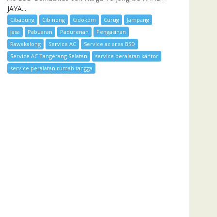
JAYA...
Cibadung
Cibinong
Cidokom
Curug
Jampang
jasa
Pabuaran
Padurenan
Pengasinan
Rawakalong
Service AC
Service ac area BSD
Service AC Tangerang Selatan
service peralatan kantor
service peralatan rumah tangga