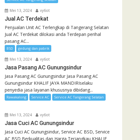
Mei 13, 2024
vy6ot
Jual AC Terdekat
Penjualan Unit AC Terlengkap di Tangerang Selatan
Jual AC Terdekat dilokasi anda Terdepan perihal
pasang AC...
BSD
gedung dan pabrik
Mei 13, 2024
vy6ot
Jasa Pasang AC Gunungsindur
Jasa Pasang AC Gunungsindur Jasa Pasang AC
Gunungsindur KHALIF JAYA MANDIRIselaku
penyedia jasa layanan khususnya dibidang...
Rawakalong
Service AC
Service AC Tangerang Selatan
Mei 13, 2024
vy6ot
Jasa Cuci AC Gunungsindur
Jasa Cuci AC Gunungsindur, Service AC BSD, Service
AC BSD Berkualitas dan Harga Terjangkau KHALIF