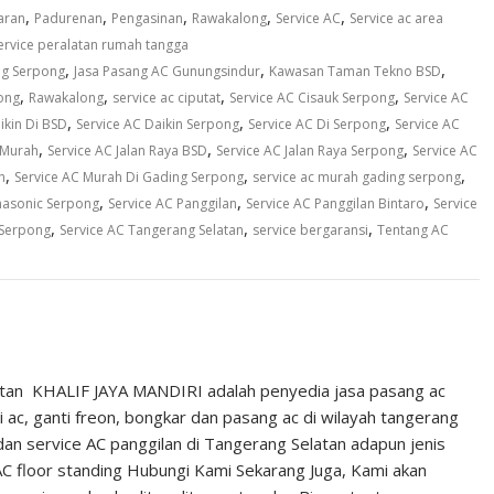
,
,
,
,
,
aran
Padurenan
Pengasinan
Rawakalong
Service AC
Service ac area
ervice peralatan rumah tangga
,
,
,
ng Serpong
Jasa Pasang AC Gunungsindur
Kawasan Taman Tekno BSD
,
,
,
,
ong
Rawakalong
service ac ciputat
Service AC Cisauk Serpong
Service AC
,
,
,
ikin Di BSD
Service AC Daikin Serpong
Service AC Di Serpong
Service AC
,
,
,
 Murah
Service AC Jalan Raya BSD
Service AC Jalan Raya Serpong
Service AC
,
,
,
h
Service AC Murah Di Gading Serpong
service ac murah gading serpong
,
,
,
nasonic Serpong
Service AC Panggilan
Service AC Panggilan Bintaro
Service
,
,
,
 Serpong
Service AC Tangerang Selatan
service bergaransi
Tentang AC
atan KHALIF JAYA MANDIRI adalah penyedia jasa pasang ac
i ac, ganti freon, bongkar dan pasang ac di wilayah tangerang
dan service AC panggilan di Tangerang Selatan adapun jenis
e AC floor standing Hubungi Kami Sekarang Juga, Kami akan