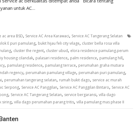
service ac berkualitas ditempat anda Bicara tentang
ayanan untuk AC…
,
,
e ac area BSD
Service AC Area Karawaci
Service AC Tangerang Selatan
,
,
blok E puri pamulang
bukit hijau feli city vilage
cluster bella rosa villa
,
,
,
amulang
cluster the regent
cluster ubud
elora residence pamulang.perum
,
,
,
,
riy housing cilandak
palasari residence
palm residence
pamulang hill
,
,
,
ncy
pamulang residence
pamulang terrace
perumahan graha mutiara
,
,
,
ndah regency
perumahan pamulang village
perumahan puri pamulang
,
,
,
i
perumahan tangerang selatan
rumah bukit dago
service ac murah
,
,
,
nic Serpong
Service AC Panggilan
Service AC Panggilan Bintaro
Service AC
,
,
,
rpong
Service AC Tangerang Selatan
service bergaransi
villa dago
,
,
 siring
villa dago perumahan parang tritis
villa pamulang mas phase II
Banten