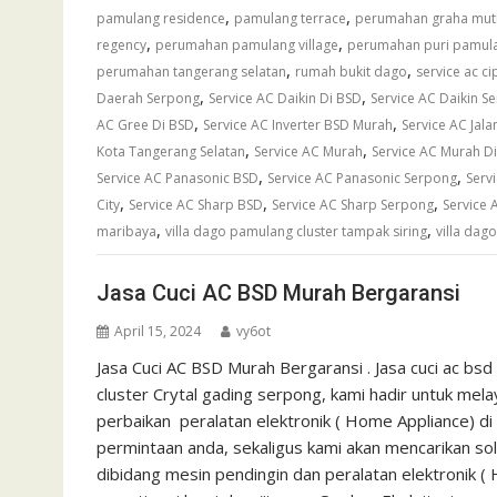
,
,
pamulang residence
pamulang terrace
perumahan graha mut
,
,
regency
perumahan pamulang village
perumahan puri pamul
,
,
perumahan tangerang selatan
rumah bukit dago
service ac ci
,
,
Daerah Serpong
Service AC Daikin Di BSD
Service AC Daikin S
,
,
AC Gree Di BSD
Service AC Inverter BSD Murah
Service AC Jal
,
,
Kota Tangerang Selatan
Service AC Murah
Service AC Murah D
,
,
Service AC Panasonic BSD
Service AC Panasonic Serpong
Serv
,
,
,
City
Service AC Sharp BSD
Service AC Sharp Serpong
Service 
,
,
maribaya
villa dago pamulang cluster tampak siring
villa dag
Jasa Cuci AC BSD Murah Bergaransi
April 15, 2024
vy6ot
Jasa Cuci AC BSD Murah Bergaransi . Jasa cuci ac bs
cluster Crytal gading serpong, kami hadir untuk mel
perbaikan peralatan elektronik ( Home Appliance) 
permintaan anda, sekaligus kami akan mencarikan so
dibidang mesin pendingin dan peralatan elektronik (