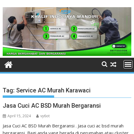
Skip
to
content
Tag:
Service AC Murah Karawaci
Jasa Cuci AC BSD Murah Bergaransi
April 15, 2024
vy6ot
Jasa Cuci AC BSD Murah Bergaransi . Jasa cuci ac bsd murah
bergaransi, Bagi anda yang berada di perumahan atau cluster