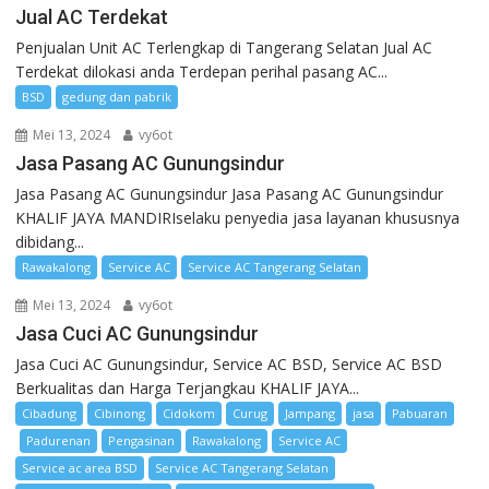
Jual AC Terdekat
Penjualan Unit AC Terlengkap di Tangerang Selatan Jual AC
Terdekat dilokasi anda Terdepan perihal pasang AC...
BSD
gedung dan pabrik
Mei 13, 2024
vy6ot
Jasa Pasang AC Gunungsindur
Jasa Pasang AC Gunungsindur Jasa Pasang AC Gunungsindur
KHALIF JAYA MANDIRIselaku penyedia jasa layanan khususnya
dibidang...
Rawakalong
Service AC
Service AC Tangerang Selatan
Mei 13, 2024
vy6ot
Jasa Cuci AC Gunungsindur
Jasa Cuci AC Gunungsindur, Service AC BSD, Service AC BSD
Berkualitas dan Harga Terjangkau KHALIF JAYA...
Cibadung
Cibinong
Cidokom
Curug
Jampang
jasa
Pabuaran
Padurenan
Pengasinan
Rawakalong
Service AC
Service ac area BSD
Service AC Tangerang Selatan