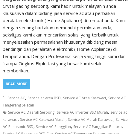
Crytal gading serpong, kami hadir untuk melayanin anda
khususnya dalam bidang jasa service ac atau perbaikan
peralatan elektronik ( Home Appliance) di tempat anda.Kami
dengan senang hati akan memenuhi permintaan anda,
sekaligus kami akan mencarikan solusi yang terbaik untuk
menyelesaikan permasalahan khususnya dibidang mesin
pendingin dan peralatan elektronik ( Home Appliance) di
tempat anda. Dengan Profesional kerja yang tinggi kami dan
“tampa Ongkos Ekploitasi yang besar kami selalu
memberikan…
READ MORE
,
,
,
Service AC
Service ac area BSD
Service AC Area Karawaci
Service AC
Tangerang Selatan
,
,
Service AC Daerah Serpong
Service AC Inverter BSD Murah
service ac
,
,
,
karawaci
Service AC Karawaci Murah
Service AC Murah Karawaci
Service
,
,
,
AC Panasonic BSD
Service AC Panggilan
Service AC Panggilan Bintaro
,
,
Service AC Panggilan BSD City
Service AC Tangerang Selatan
service