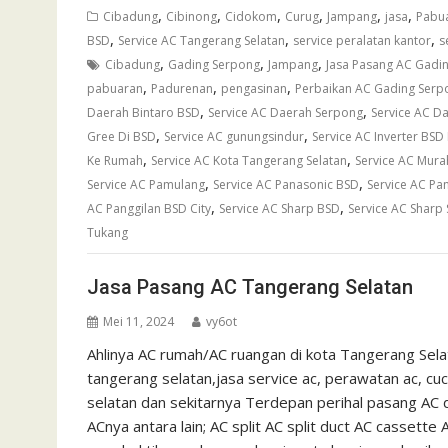
,
,
,
,
,
,
Cibadung
Cibinong
Cidokom
Curug
Jampang
jasa
Pabu
,
,
,
BSD
Service AC Tangerang Selatan
service peralatan kantor
s
,
,
,
Cibadung
Gading Serpong
Jampang
Jasa Pasang AC Gadi
,
,
,
pabuaran
Padurenan
pengasinan
Perbaikan AC Gading Serp
,
,
Daerah Bintaro BSD
Service AC Daerah Serpong
Service AC Da
,
,
Gree Di BSD
Service AC gunungsindur
Service AC Inverter BSD
,
,
Ke Rumah
Service AC Kota Tangerang Selatan
Service AC Mura
,
,
Service AC Pamulang
Service AC Panasonic BSD
Service AC Pa
,
,
AC Panggilan BSD City
Service AC Sharp BSD
Service AC Sharp
Tukang
Jasa Pasang AC Tangerang Selatan
Mei 11, 2024
vy6ot
Ahlinya AC rumah/AC ruangan di kota Tangerang Sel
tangerang selatan,jasa service ac, perawatan ac, cuc
selatan dan sekitarnya Terdepan perihal pasang AC 
ACnya antara lain; AC split AC split duct AC cassett