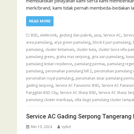
membuktikan pelayanan kami serta kami memberikan 
merk/brand, kami tidak pernah membeda-bedakan l
READ MORE
,
,
,
,
,
BSD
elektronik
gedung dan pabrik
jasa
Service AC
Servic
,
,
,
area pamulang
arya green pamulang
block E puri pamulang
,
,
,
pamulang
cluster kintamani
cluster kuta
cluster lxora villa p
,
,
,
pamulang green
graha mas serpong
gria asri pamulang
luxu
,
,
pamulang lestari residence
pamulang permai
pamulang rege
,
,
pamulang
perumahan pamulang hill 2
perumahan pamulang i
,
perumahan royal pamulang
perumahan sinar pamulang perma
,
,
gading serpong
Service AC Panasonic BSD
Service AC Panaso
,
,
Panggilan BSD City
Service AC Sharp BSD
Service AC Sharp Se
,
pamulang cluster maribaya
villa dago pamulang cluster tampak
Service AC Gading Serpong Tangerang 
Mei 10, 2024
vy6ot