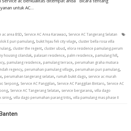
service ac berkualitas ditempat anda Bicara tentang
ayanan untuk AC…
,
,
e ac area BSD
Service AC Area Karawaci
Service AC Tangerang Selatan
,
,
blok E puri pamulang
bukit hijau feli city vilage
cluster bella rosa villa
,
,
,
amulang
cluster the regent
cluster ubud
elora residence pamulang.perum
,
,
,
,
riy housing cilandak
palasari residence
palm residence
pamulang hill
,
,
,
ncy
pamulang residence
pamulang terrace
perumahan graha mutiara
,
,
,
ndah regency
perumahan pamulang village
perumahan puri pamulang
,
,
,
i
perumahan tangerang selatan
rumah bukit dago
service ac murah
,
,
,
nic Serpong
Service AC Panggilan
Service AC Panggilan Bintaro
Service AC
,
,
,
rpong
Service AC Tangerang Selatan
service bergaransi
villa dago
,
,
 siring
villa dago perumahan parang tritis
villa pamulang mas phase II
Banten