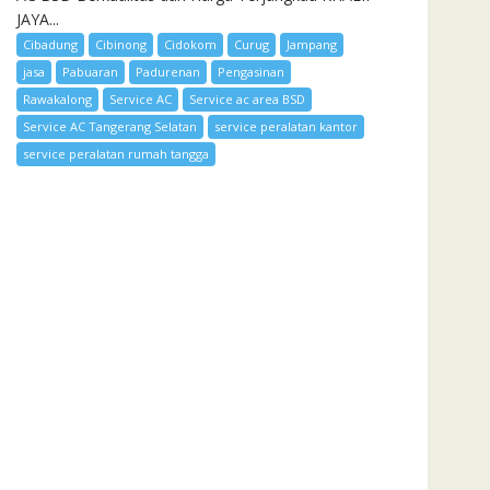
JAYA...
Cibadung
Cibinong
Cidokom
Curug
Jampang
jasa
Pabuaran
Padurenan
Pengasinan
Rawakalong
Service AC
Service ac area BSD
Service AC Tangerang Selatan
service peralatan kantor
service peralatan rumah tangga