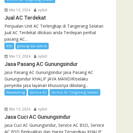
Mei 13, 2024
vy6ot
Jual AC Terdekat
Penjualan Unit AC Terlengkap di Tangerang Selatan
Jual AC Terdekat dilokasi anda Terdepan perihal
pasang AC...
BSD
gedung dan pabrik
Mei 13, 2024
vy6ot
Jasa Pasang AC Gunungsindur
Jasa Pasang AC Gunungsindur Jasa Pasang AC
Gunungsindur KHALIF JAYA MANDIRIselaku
penyedia jasa layanan khususnya dibidang...
Rawakalong
Service AC
Service AC Tangerang Selatan
Mei 13, 2024
vy6ot
Jasa Cuci AC Gunungsindur
Jasa Cuci AC Gunungsindur, Service AC BSD, Service
AC BSD Berkualitas dan Harga Terjangkau KHALIF