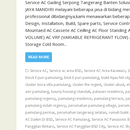
Service AC Gading Serpong Tangerang Banten Solus
JAYA MANDIRI melayani beberapa jasa di bidang mesi
professional dibidangnya,kami menawarkan beberapa 
Design, Installation, Build, Spare parts, Service Con
Mountaed AC Cassete AC Ceilling AC Floor Standin
VOLUME) AC VRF (VARIABLE REFRIGERANT FLOW) Air H
Storage Cold Room…
READ MORE
,
,
,
Service AC
Service ac area BSD
Service AC Area Karawaci
S
,
,
block E puri pamulang
blok E puri pamulang
bukit hijau feli cit
,
,
,
cluster lxora villa pamulang
cluster the regent
cluster ubud
e
,
,
,
asri pamulang
luxuriy housing cilandak
palasari residence
pa
,
,
,
pamulang regency
pamulang residence
pamulang terrace
pe
,
,
pamulang indah regency
perumahan pamulang village
peruma
,
,
pamulang permai
perumahan tangerang selatan
rumah bukit
,
,
AC Daikin Di BSD
Service AC Pamulang
Service AC Panasonic 
,
,
Panggilan Bintaro
Service AC Panggilan BSD City
Service AC S