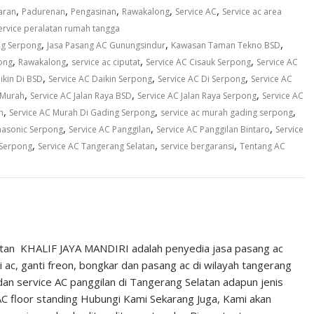
,
,
,
,
,
aran
Padurenan
Pengasinan
Rawakalong
Service AC
Service ac area
ervice peralatan rumah tangga
,
,
,
ng Serpong
Jasa Pasang AC Gunungsindur
Kawasan Taman Tekno BSD
,
,
,
,
ong
Rawakalong
service ac ciputat
Service AC Cisauk Serpong
Service AC
,
,
,
ikin Di BSD
Service AC Daikin Serpong
Service AC Di Serpong
Service AC
,
,
,
 Murah
Service AC Jalan Raya BSD
Service AC Jalan Raya Serpong
Service AC
,
,
,
h
Service AC Murah Di Gading Serpong
service ac murah gading serpong
,
,
,
nasonic Serpong
Service AC Panggilan
Service AC Panggilan Bintaro
Service
,
,
,
 Serpong
Service AC Tangerang Selatan
service bergaransi
Tentang AC
atan KHALIF JAYA MANDIRI adalah penyedia jasa pasang ac
i ac, ganti freon, bongkar dan pasang ac di wilayah tangerang
dan service AC panggilan di Tangerang Selatan adapun jenis
e AC floor standing Hubungi Kami Sekarang Juga, Kami akan