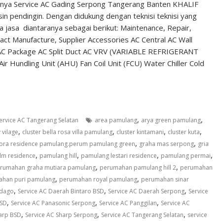
inya Service AC Gading Serpong Tangerang Banten KHALIF
n pendingin. Dengan didukung dengan teknisi teknisi yang
jasa diantaranya sebagai berikut: Maintenance, Repair,
tract Manufacture, Supplier Accessories AC Central AC Wall
g AC Package AC Split Duct AC VRV (VARIABLE REFRIGERANT
undling Unit (AHU) Fan Coil Unit (FCU) Water Chiller Cold
,
,
ervice AC Tangerang Selatan
area pamulang
arya green pamulang
,
,
,
,
y vilage
cluster bella rosa villa pamulang
cluster kintamani
cluster kuta
,
,
lora residence pamulang.perum pamulang green
graha mas serpong
gria
,
,
,
,
lm residence
pamulang hill
pamulang lestari residence
pamulang permai
,
,
rumahan graha mutiara pamulang
perumahan pamulang hill 2
perumahan
,
,
han puri pamulang
perumahan royal pamulang
perumahan sinar
,
,
,
 dago
Service AC Daerah Bintaro BSD
Service AC Daerah Serpong
Service
,
,
,
BSD
Service AC Panasonic Serpong
Service AC Panggilan
Service AC
,
,
,
harp BSD
Service AC Sharp Serpong
Service AC Tangerang Selatan
service