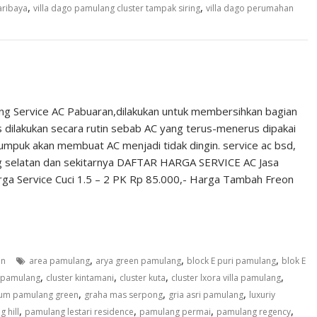
,
,
aribaya
villa dago pamulang cluster tampak siring
villa dago perumahan
ung Service AC Pabuaran,dilakukan untuk membersihkan bagian
 dilakukan secara rutin sebab AC yang terus-menerus dipakai
numpuk akan membuat AC menjadi tidak dingin. service ac bsd,
ang selatan dan sekitarnya DAFTAR HARGA SERVICE AC Jasa
rga Service Cuci 1.5 – 2 PK Rp 85.000,- Harga Tambah Freon
,
,
,
an
area pamulang
arya green pamulang
block E puri pamulang
blok E
,
,
,
,
la pamulang
cluster kintamani
cluster kuta
cluster lxora villa pamulang
,
,
,
rum pamulang green
graha mas serpong
gria asri pamulang
luxuriy
,
,
,
,
 hill
pamulang lestari residence
pamulang permai
pamulang regency