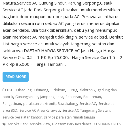
Natura,Service AC Gunung Sindur,Parung,Serpong,Cisauk
Service AC Jade Park Serpong dilakukan untuk membersihkan
bagian indoor maupun outdoor pada AC. Perawatan ini harus
dilakukan secara rutin sebab AC yang terus-menerus dipakai
akan berdebu. Bila tidak dibersihkan, debu yang menumpuk
akan membuat AC menjadi tidak dingin. service ac bsd, Berikut
List harga service ac untuk wilayah tangerang selatan dan
sekitarnya DAFTAR HARGA SERVICE AC Jasa Harga Harga
Service Cuci 0.5 – 1 PK Rp 75.000,- Harga Service Cuci 1.5 – 2
PK Rp 85.000,- Harga Tambah…
READ MORE
,
,
,
,
,
,
BSD
Cibadung
Cibinong
Cidokom
Curug
elektronik
gedung dan
,
,
,
,
,
,
pabrik
Gunungsindur
Jampang
jasa
Pabuaran
Padurenan
,
,
,
,
Pengasinan
peralatan elektronik
Rawakalong
Service AC
Service ac
,
,
,
area BSD
Service AC Area Karawaci
Service AC Tangerang Selatan
,
service peralatan kantor
service peralatan rumah tangga
,
,
,
Ashoka Park
Ashoka View
Blossom Park Residence
CENDANA GREEN