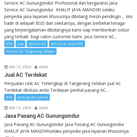
Service AC Gunungsindur Profesional dan bergaransi Jasa
Service AC Gunungsindur KHALIF JAYA MANDIRI selaku
penyedia jasa layanan khususnya dibidang mesin pendingin , kini
hadir di wilayah BSD dan sekitarnya, dengan berbekal tenaga
yang berpengalaman dibidangnya kami siap memberikan solusi
yang terbaik bagi calon customer kami. Jasa Service AC...
BSD
jasa
Service AC
Service ac area BSD
Service AC Tangerang Selatan
Mei 13, 2024
vy6ot
Jual AC Terdekat
Penjualan Unit AC Terlengkap di Tangerang Selatan Jual AC
Terdekat dilokasi anda Terdepan perihal pasang AC...
BSD
gedung dan pabrik
Mei 13, 2024
vy6ot
Jasa Pasang AC Gunungsindur
Jasa Pasang AC Gunungsindur Jasa Pasang AC Gunungsindur
KHALIF JAYA MANDIRIselaku penyedia jasa layanan khususnya