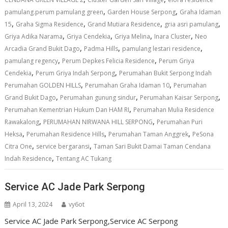
,
,
pamulang.perum pamulang green
Garden House Serpong
Graha Idaman
,
,
,
,
15
Graha Sigma Residence
Grand Mutiara Residence
gria asri pamulang
,
,
,
,
Griya Adika Narama
Griya Cendekia
Griya Melina
Inara Cluster
Neo
,
,
,
Arcadia Grand Bukit Dago
Padma Hills
pamulang lestari residence
,
,
pamulang regency
Perum Depkes Felicia Residence
Perum Griya
,
,
Cendekia
Perum Griya Indah Serpong
Perumahan Bukit Serpong Indah
,
,
Perumahan GOLDEN HILLS
Perumahan Graha Idaman 10
Perumahan
,
,
,
Grand Bukit Dago
Perumahan gunung sindur
Perumahan Kaisar Serpong
,
Perumahan Kementrian Hukum Dan HAM RI
Perumahan Mulia Residence
,
,
Rawakalong
PERUMAHAN NIRWANA HILL SERPONG
Perumahan Puri
,
,
,
Heksa
Perumahan Residence Hills
Perumahan Taman Anggrek
PeSona
,
,
Citra One
service bergaransi
Taman Sari Bukit Damai Taman Cendana
,
Indah Residence
Tentang AC Tukang
Service AC Jade Park Serpong
April 13, 2024
vy6ot
Service AC Jade Park Serpong,Service AC Serpong