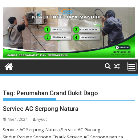
Skip
to
content
Tag:
Perumahan Grand Bukit Dago
Service AC Serpong Natura
Mei 1, 2024
vy6ot
Service AC Serpong Natura,Service AC Gunung
Sindur,Parung,Serpong,Cisauk Service AC Serpong natura