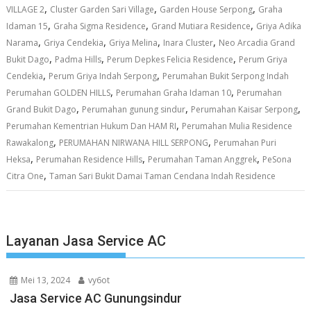
,
,
,
VILLAGE 2
Cluster Garden Sari Village
Garden House Serpong
Graha
,
,
,
Idaman 15
Graha Sigma Residence
Grand Mutiara Residence
Griya Adika
,
,
,
,
Narama
Griya Cendekia
Griya Melina
Inara Cluster
Neo Arcadia Grand
,
,
,
Bukit Dago
Padma Hills
Perum Depkes Felicia Residence
Perum Griya
,
,
Cendekia
Perum Griya Indah Serpong
Perumahan Bukit Serpong Indah
,
,
Perumahan GOLDEN HILLS
Perumahan Graha Idaman 10
Perumahan
,
,
,
Grand Bukit Dago
Perumahan gunung sindur
Perumahan Kaisar Serpong
,
Perumahan Kementrian Hukum Dan HAM RI
Perumahan Mulia Residence
,
,
Rawakalong
PERUMAHAN NIRWANA HILL SERPONG
Perumahan Puri
,
,
,
Heksa
Perumahan Residence Hills
Perumahan Taman Anggrek
PeSona
,
Citra One
Taman Sari Bukit Damai Taman Cendana Indah Residence
Layanan Jasa Service AC
Mei 13, 2024
vy6ot
Jasa Service AC Gunungsindur