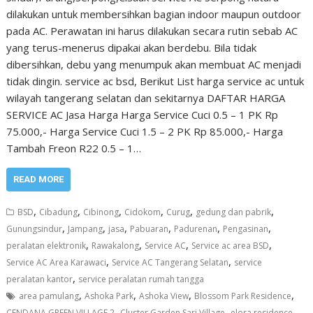
dilakukan untuk membersihkan bagian indoor maupun outdoor
pada AC. Perawatan ini harus dilakukan secara rutin sebab AC
yang terus-menerus dipakai akan berdebu. Bila tidak
dibersihkan, debu yang menumpuk akan membuat AC menjadi
tidak dingin. service ac bsd, Berikut List harga service ac untuk
wilayah tangerang selatan dan sekitarnya DAFTAR HARGA
SERVICE AC Jasa Harga Harga Service Cuci 0.5 – 1 PK Rp
75.000,- Harga Service Cuci 1.5 – 2 PK Rp 85.000,- Harga
Tambah Freon R22 0.5 – 1…
READ MORE
,
,
,
,
,
,
BSD
Cibadung
Cibinong
Cidokom
Curug
gedung dan pabrik
,
,
,
,
,
,
Gunungsindur
Jampang
jasa
Pabuaran
Padurenan
Pengasinan
,
,
,
,
peralatan elektronik
Rawakalong
Service AC
Service ac area BSD
,
,
Service AC Area Karawaci
Service AC Tangerang Selatan
service
,
peralatan kantor
service peralatan rumah tangga
,
,
,
,
area pamulang
Ashoka Park
Ashoka View
Blossom Park Residence
,
,
CENDANA GREEN VILLAGE 2
Cluster Garden Sari Village
elora residence