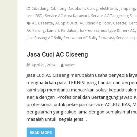
,
,
,
,
,
Cibadung
Cibinong
Cidokom
Curug
elektronik
Jampang
,
,
area BSD
Service AC Area Karawaci
Service AC Tangerang Sela
,
,
,
,
AC Cassette
AC Split Duct
AC Standing Floor
Casette
Cent
,
AC Parung
Lama & Pindahan). Isi Freon semua type & merk AC
,
,
,
Jasa Pasang AC Split
Perawatan AC Split
Reparasi
Service ac 
Jasa Cuci AC Ciseeng
April 21, 2024
vy6ot
Jasa Cuci AC Ciseeng merupakan usaha penyedia lay
menghadirkan para TEKNISI yang handal dan berpenga
kami siap membantu mencarikan solusi kepada calon
Kerja dengan Profesional dan Bertanggung Jawab Kh
professional untuk pekerjaan service AC ,KULKAS, 
pengalaman yang cukup lama dengan semaksimal mun
masalah untuk segala jenis…
READ MORE