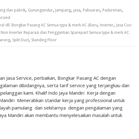
,
,
,
,
,
,
ng dan pabrik
Gunungsindur
Jampang
jasa
Pabuaran
Padurenan
orized
,
,
ral dll. Bongkar Pasang AC Semua type & merk AC (Baru
Inverter
Jasa Cuci
,
Non Inverter Reparasi dan Penggantian Sparepart Semua type & merk AC.
,
,
parung
Split Duct
Standing Floor
an Jasa Service, perbaikan, Bongkar Pasang AC dengan
laman dibidangnya, serta tarif service yang terjangkau dan
pelanggan kami. Khalif Indo Jaya Mandiri Kerja dengan
 Mandiri Menerabkan standar kerja yang professional untuk
ilayah pamulang dan sekitarnya dengan pengalaman yang
Jaya Mandiri akan membantu menyelesaikan masalah untuk