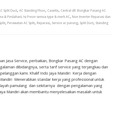
,
,
,
C Split Duct
AC Standing Floor
Casette
Central dll. Bongkar Pasang AC
,
a & Pindahan). Isi Freon semua type & merk AC
Non Inverter Reparasi dan
,
,
,
,
,
plit
Perawatan AC Split
Reparasi
Service ac parung
Split Duct
Standing
nan Jasa Service, perbaikan, Bongkar Pasang AC dengan
laman dibidangnya, serta tarif service yang terjangkau dan
pelanggan kami. Khalif Indo Jaya Mandiri Kerja dengan
 Mandiri Menerabkan standar kerja yang professional untuk
ilayah pamulang dan sekitarnya dengan pengalaman yang
Jaya Mandiri akan membantu menyelesaikan masalah untuk