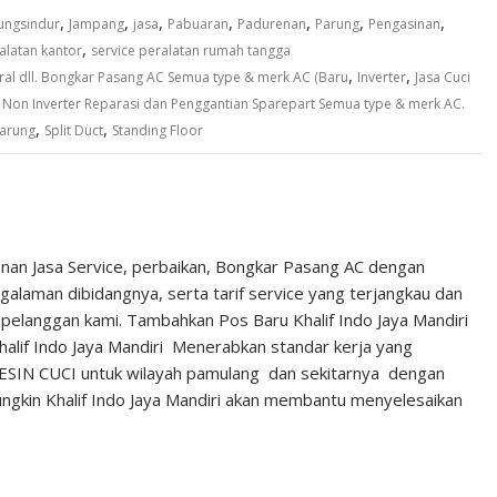
,
,
,
,
,
,
,
ungsindur
Jampang
jasa
Pabuaran
Padurenan
Parung
Pengasinan
,
alatan kantor
service peralatan rumah tangga
,
,
ral dll. Bongkar Pasang AC Semua type & merk AC (Baru
Inverter
Jasa Cuci
,
Non Inverter Reparasi dan Penggantian Sparepart Semua type & merk AC.
,
,
parung
Split Duct
Standing Floor
anan Jasa Service, perbaikan, Bongkar Pasang AC dengan
laman dibidangnya, serta tarif service yang terjangkau dan
 pelanggan kami. Tambahkan Pos Baru Khalif Indo Jaya Mandiri
alif Indo Jaya Mandiri Menerabkan standar kerja yang
MESIN CUCI untuk wilayah pamulang dan sekitarnya dengan
gkin Khalif Indo Jaya Mandiri akan membantu menyelesaikan