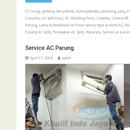
,
,
,
,
,
Curug
gedung dan pabrik
Gunungsindur
Jampang
jasa
P
,
,
,
,
Cassette
AC Split Duct
AC Standing Floor
Casette
Central dl
,
,
Parung
Lama & Pindahan). Isi Freon semua type & merk AC
No
,
,
,
Pasang AC Split
Perawatan AC Split
Reparasi
Service ac paru
Service AC Parung
April 17, 2024
vy6ot