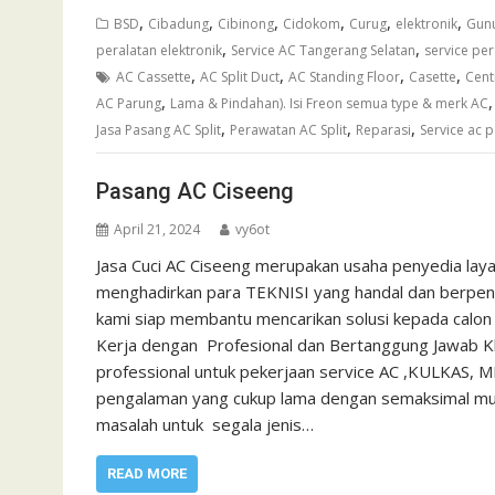
,
,
,
,
,
,
BSD
Cibadung
Cibinong
Cidokom
Curug
elektronik
Gun
,
,
peralatan elektronik
Service AC Tangerang Selatan
service per
,
,
,
,
AC Cassette
AC Split Duct
AC Standing Floor
Casette
Cent
,
AC Parung
Lama & Pindahan). Isi Freon semua type & merk AC
,
,
,
Jasa Pasang AC Split
Perawatan AC Split
Reparasi
Service ac 
Pasang AC Ciseeng
April 21, 2024
vy6ot
Jasa Cuci AC Ciseeng merupakan usaha penyedia lay
menghadirkan para TEKNISI yang handal dan berpenga
kami siap membantu mencarikan solusi kepada calon
Kerja dengan Profesional dan Bertanggung Jawab Kh
professional untuk pekerjaan service AC ,KULKAS, 
pengalaman yang cukup lama dengan semaksimal mun
masalah untuk segala jenis…
READ MORE