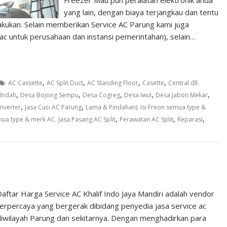
Freezer Mau pun peralatan elektronik anda
yang lain, dengan biaya terjangkau dan tentu
lakukan. Selain memberikan Service AC Parung kami juga
ac untuk perusahaan dan instansi pemerintahan), selain…
,
,
,
,
AC Cassette
AC Split Duct
AC Standing Floor
Casette
Central dll.
,
,
,
,
,
 Indah
Desa Bojong Sempu
Desa Cogreg
Desa Iwul
Desa Jabon Mekar
,
,
Inverter
Jasa Cuci AC Parung
Lama & Pindahan). Isi Freon semua type &
,
,
,
ua type & merk AC. Jasa Pasang AC Split
Perawatan AC Split
Reparasi
aftar Harga Service AC Khalif Indo Jaya Mandiri adalah vendor
terpercaya yang bergerak dibidang penyedia jasa service ac
diwilayah Parung dan sekitarnya. Dengan menghadirkan para