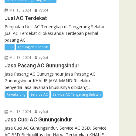
Mei 13, 2024
vy6ot
Jual AC Terdekat
Penjualan Unit AC Terlengkap di Tangerang Selatan
Jual AC Terdekat dilokasi anda Terdepan perihal
pasang AC...
BSD
gedung dan pabrik
Mei 13, 2024
vy6ot
Jasa Pasang AC Gunungsindur
Jasa Pasang AC Gunungsindur Jasa Pasang AC
Gunungsindur KHALIF JAYA MANDIRIselaku
penyedia jasa layanan khususnya dibidang...
Rawakalong
Service AC
Service AC Tangerang Selatan
Mei 13, 2024
vy6ot
Jasa Cuci AC Gunungsindur
Jasa Cuci AC Gunungsindur, Service AC BSD, Service
AC BSD Berkualitas dan Harga Terjangkau KHALIF