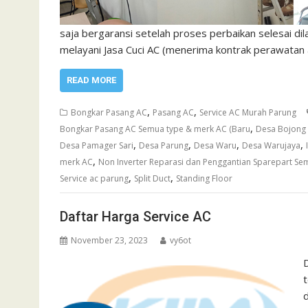
saja bergaransi setelah proses perbaikan selesai di
melayani Jasa Cuci AC (menerima kontrak perawatan 
READ MORE
,
,
Bongkar Pasang AC
Pasang AC
Service AC Murah Parung
,
Bongkar Pasang AC Semua type & merk AC (Baru
Desa Bojong
,
,
,
,
Desa Pamager Sari
Desa Parung
Desa Waru
Desa Warujaya
,
merk AC
Non Inverter Reparasi dan Penggantian Sparepart Sem
,
,
Service ac parung
Split Duct
Standing Floor
Daftar Harga Service AC
November 23, 2023
vy6ot
D