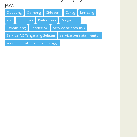
JAYA...
Cibadung
Cibinong
Cidokom
Curug
Jampang
jasa
Pabuaran
Padurenan
Pengasinan
Rawakalong
Service AC
Service ac area BSD
Service AC Tangerang Selatan
service peralatan kantor
service peralatan rumah tangga