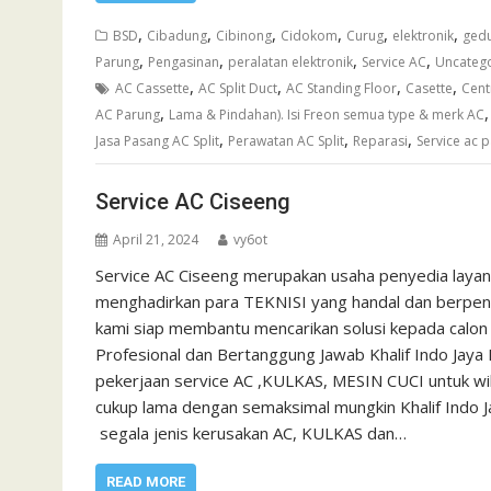
,
,
,
,
,
,
BSD
Cibadung
Cibinong
Cidokom
Curug
elektronik
gedu
,
,
,
,
Parung
Pengasinan
peralatan elektronik
Service AC
Uncateg
,
,
,
,
AC Cassette
AC Split Duct
AC Standing Floor
Casette
Cent
,
AC Parung
Lama & Pindahan). Isi Freon semua type & merk AC
,
,
,
Jasa Pasang AC Split
Perawatan AC Split
Reparasi
Service ac 
Service AC Ciseeng
April 21, 2024
vy6ot
Service AC Ciseeng merupakan usaha penyedia layan
menghadirkan para TEKNISI yang handal dan berpenga
kami siap membantu mencarikan solusi kepada calon 
Profesional dan Bertanggung Jawab Khalif Indo Jaya
pekerjaan service AC ,KULKAS, MESIN CUCI untuk w
cukup lama dengan semaksimal mungkin Khalif Indo 
segala jenis kerusakan AC, KULKAS dan…
READ MORE