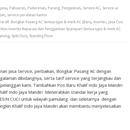
,
,
,
,
,
,
,
jasa
Pabuaran
Padurenan
Parung
Pengasinan
Service AC
Service ac
,
tan
service peralatan kantor
,
,
ral dll. Bongkar Pasang AC Semua type & merk AC (Baru
Inverter
Jasa Cuci
,
Non Inverter Reparasi dan Penggantian Sparepart Semua type & merk AC.
,
,
parung
Split Duct
Standing Floor
anan Jasa Service, perbaikan, Bongkar Pasang AC dengan
laman dibidangnya, serta tarif service yang terjangkau dan
 pelanggan kami. Tambahkan Pos Baru Khalif Indo Jaya Mandiri
alif Indo Jaya Mandiri Menerabkan standar kerja yang
MESIN CUCI untuk wilayah pamulang dan sekitarnya dengan
gkin Khalif Indo Jaya Mandiri akan membantu menyelesaikan