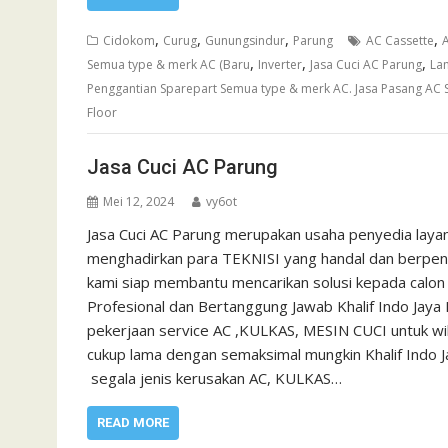
,
,
,
,
Cidokom
Curug
Gunungsindur
Parung
AC Cassette
A
,
,
,
Semua type & merk AC (Baru
Inverter
Jasa Cuci AC Parung
Lam
Penggantian Sparepart Semua type & merk AC. Jasa Pasang AC S
Floor
Jasa Cuci AC Parung
Mei 12, 2024
vy6ot
Jasa Cuci AC Parung merupakan usaha penyedia laya
menghadirkan para TEKNISI yang handal dan berpenga
kami siap membantu mencarikan solusi kepada calon 
Profesional dan Bertanggung Jawab Khalif Indo Jaya
pekerjaan service AC ,KULKAS, MESIN CUCI untuk w
cukup lama dengan semaksimal mungkin Khalif Indo 
segala jenis kerusakan AC, KULKAS…
READ MORE