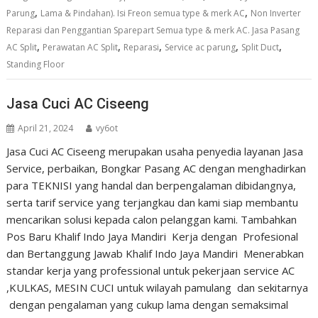
,
,
Parung
Lama & Pindahan). Isi Freon semua type & merk AC
Non Inverter
Reparasi dan Penggantian Sparepart Semua type & merk AC. Jasa Pasang
,
,
,
,
,
AC Split
Perawatan AC Split
Reparasi
Service ac parung
Split Duct
Standing Floor
Jasa Cuci AC Ciseeng
April 21, 2024
vy6ot
Jasa Cuci AC Ciseeng merupakan usaha penyedia layanan Jasa
Service, perbaikan, Bongkar Pasang AC dengan menghadirkan
para TEKNISI yang handal dan berpengalaman dibidangnya,
serta tarif service yang terjangkau dan kami siap membantu
mencarikan solusi kepada calon pelanggan kami. Tambahkan
Pos Baru Khalif Indo Jaya Mandiri Kerja dengan Profesional
dan Bertanggung Jawab Khalif Indo Jaya Mandiri Menerabkan
standar kerja yang professional untuk pekerjaan service AC
,KULKAS, MESIN CUCI untuk wilayah pamulang dan sekitarnya
dengan pengalaman yang cukup lama dengan semaksimal