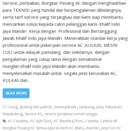
Service, perbaikan, Bongkar Pasang AC dengan menghadirkan
para TEKNISI yang handal dan berpengalaman dibidangnya,
serta tarif service yang terjangkau dan kami siap membantu
mencarikan solusi kepada calon pelanggan kami. Khalif Indo
Jaya Mandiri Kerja dengan Profesional dan Bertanggung
Jawab Khalif Indo Jaya Mandiri Menerabkan standar kerja yang
professional untuk pekerjaan service AC ,KULKAS, MESIN
CUCI untuk wilayah pamulang dan sekitarnya dengan
pengalaman yang cukup lama dengan semaksimal
mungkin Khalif Indo Jaya Mandiri akan membantu
menyelesaikan masalah untuk segala jenis kerusakan AC,
KULKAS dan…
READ MORE
,
,
,
,
,
,
Curug
gedung dan pabrik
Gunungsindur
Jampang
jasa
Pabuaran
,
,
Rawakalong
Service AC
service peralatan rumah tangga
,
,
,
,
AC Cassette
AC Split Duct
AC Standing Floor
Casette
Central dll.
,
,
Bongkar Pasang AC Semua type & merk AC (Baru
Inverter
Jasa Cuci AC