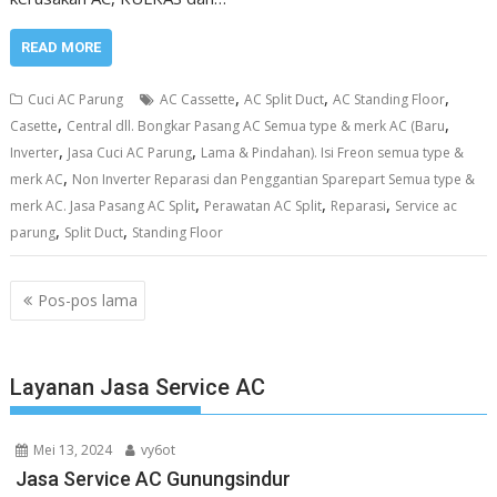
READ MORE
,
,
,
Cuci AC Parung
AC Cassette
AC Split Duct
AC Standing Floor
,
,
Casette
Central dll. Bongkar Pasang AC Semua type & merk AC (Baru
,
,
Inverter
Jasa Cuci AC Parung
Lama & Pindahan). Isi Freon semua type &
,
merk AC
Non Inverter Reparasi dan Penggantian Sparepart Semua type &
,
,
,
merk AC. Jasa Pasang AC Split
Perawatan AC Split
Reparasi
Service ac
,
,
parung
Split Duct
Standing Floor
Navigasi
Pos-pos lama
pos
Layanan Jasa Service AC
Mei 13, 2024
vy6ot
Jasa Service AC Gunungsindur