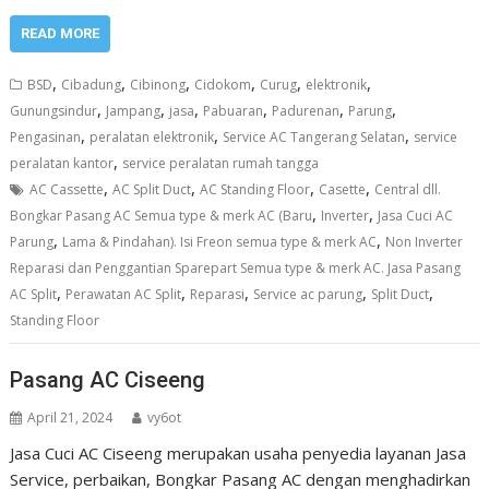
READ MORE
,
,
,
,
,
,
BSD
Cibadung
Cibinong
Cidokom
Curug
elektronik
,
,
,
,
,
,
Gunungsindur
Jampang
jasa
Pabuaran
Padurenan
Parung
,
,
,
Pengasinan
peralatan elektronik
Service AC Tangerang Selatan
service
,
peralatan kantor
service peralatan rumah tangga
,
,
,
,
AC Cassette
AC Split Duct
AC Standing Floor
Casette
Central dll.
,
,
Bongkar Pasang AC Semua type & merk AC (Baru
Inverter
Jasa Cuci AC
,
,
Parung
Lama & Pindahan). Isi Freon semua type & merk AC
Non Inverter
Reparasi dan Penggantian Sparepart Semua type & merk AC. Jasa Pasang
,
,
,
,
,
AC Split
Perawatan AC Split
Reparasi
Service ac parung
Split Duct
Standing Floor
Pasang AC Ciseeng
April 21, 2024
vy6ot
Jasa Cuci AC Ciseeng merupakan usaha penyedia layanan Jasa
Service, perbaikan, Bongkar Pasang AC dengan menghadirkan