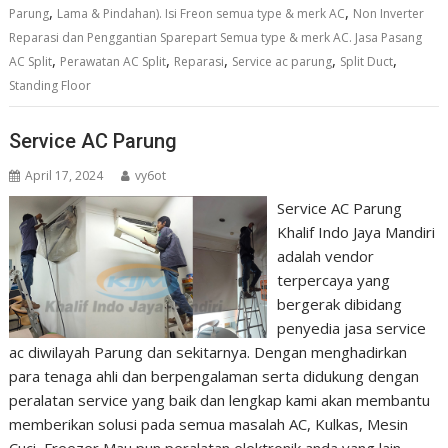
,
,
Parung
Lama & Pindahan). Isi Freon semua type & merk AC
Non Inverter
Reparasi dan Penggantian Sparepart Semua type & merk AC. Jasa Pasang
,
,
,
,
,
AC Split
Perawatan AC Split
Reparasi
Service ac parung
Split Duct
Standing Floor
Service AC Parung
April 17, 2024
vy6ot
Service AC Parung
Khalif Indo Jaya Mandiri
adalah vendor
terpercaya yang
bergerak dibidang
penyedia jasa service
ac diwilayah Parung dan sekitarnya. Dengan menghadirkan
para tenaga ahli dan berpengalaman serta didukung dengan
peralatan service yang baik dan lengkap kami akan membantu
memberikan solusi pada semua masalah AC, Kulkas, Mesin
Cuci, Freezer Mau pun peralatan elektronik anda yang lain,