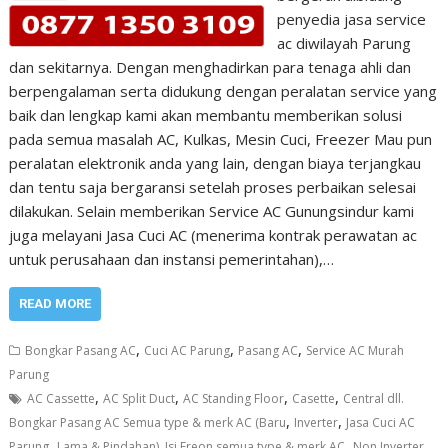
penyedia jasa service
ac diwilayah Parung
dan sekitarnya. Dengan menghadirkan para tenaga ahli dan
berpengalaman serta didukung dengan peralatan service yang
baik dan lengkap kami akan membantu memberikan solusi
pada semua masalah AC, Kulkas, Mesin Cuci, Freezer Mau pun
peralatan elektronik anda yang lain, dengan biaya terjangkau
dan tentu saja bergaransi setelah proses perbaikan selesai
dilakukan. Selain memberikan Service AC Gunungsindur kami
juga melayani Jasa Cuci AC (menerima kontrak perawatan ac
untuk perusahaan dan instansi pemerintahan),…
READ MORE
,
,
,
Bongkar Pasang AC
Cuci AC Parung
Pasang AC
Service AC Murah
Parung
,
,
,
,
AC Cassette
AC Split Duct
AC Standing Floor
Casette
Central dll.
,
,
Bongkar Pasang AC Semua type & merk AC (Baru
Inverter
Jasa Cuci AC
,
,
Parung
Lama & Pindahan). Isi Freon semua type & merk AC
Non Inverter