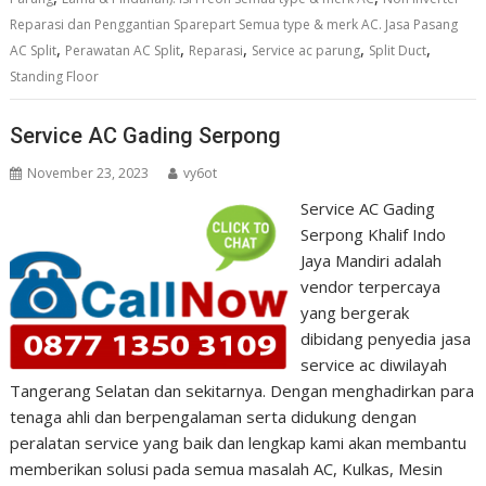
Reparasi dan Penggantian Sparepart Semua type & merk AC. Jasa Pasang
,
,
,
,
,
AC Split
Perawatan AC Split
Reparasi
Service ac parung
Split Duct
Standing Floor
Service AC Gading Serpong
November 23, 2023
vy6ot
Service AC Gading
Serpong Khalif Indo
Jaya Mandiri adalah
vendor terpercaya
yang bergerak
dibidang penyedia jasa
service ac diwilayah
Tangerang Selatan dan sekitarnya. Dengan menghadirkan para
tenaga ahli dan berpengalaman serta didukung dengan
peralatan service yang baik dan lengkap kami akan membantu
memberikan solusi pada semua masalah AC, Kulkas, Mesin