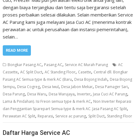
dengan biaya terjangkau dan tentu saja bergaransi setelah
proses perbaikan selesai dilakukan. Selain memberikan Service
AC Parung kami juga melayani Jasa Cuci AC (menerima kontrak
perawatan ac untuk perusahaan dan instansi pemerintahan),
selain…
READ MORE
,
,
Bongkar Pasang AC
Pasang AC
Service AC Murah Parung
AC
,
,
,
,
Cassette
AC Split Duct
AC Standing Floor
Casette
Central dll. Bongkar
,
,
Pasang AC Semua type & merk AC (Baru
Desa Bojong Indah
Desa Bojong
,
,
,
,
,
Sempu
Desa Cogreg
Desa Iwul
Desa Jabon Mekar
Desa Pamager Sari
,
,
,
,
,
Desa Parung
Desa Waru
Desa Warujaya
Inverter
Jasa Cuci AC Parung
,
Lama & Pindahan). Isi Freon semua type & merk AC
Non Inverter Reparasi
,
dan Penggantian Sparepart Semua type & merk AC. Jasa Pasang AC Split
,
,
,
,
Perawatan AC Split
Reparasi
Service ac parung
Split Duct
Standing Floor
Daftar Harga Service AC