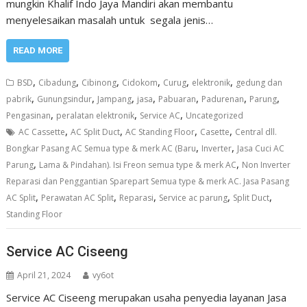
mungkin Khalif Indo Jaya Mandiri akan membantu
menyelesaikan masalah untuk segala jenis…
READ MORE
,
,
,
,
,
,
BSD
Cibadung
Cibinong
Cidokom
Curug
elektronik
gedung dan
,
,
,
,
,
,
,
pabrik
Gunungsindur
Jampang
jasa
Pabuaran
Padurenan
Parung
,
,
,
Pengasinan
peralatan elektronik
Service AC
Uncategorized
,
,
,
,
AC Cassette
AC Split Duct
AC Standing Floor
Casette
Central dll.
,
,
Bongkar Pasang AC Semua type & merk AC (Baru
Inverter
Jasa Cuci AC
,
,
Parung
Lama & Pindahan). Isi Freon semua type & merk AC
Non Inverter
Reparasi dan Penggantian Sparepart Semua type & merk AC. Jasa Pasang
,
,
,
,
,
AC Split
Perawatan AC Split
Reparasi
Service ac parung
Split Duct
Standing Floor
Service AC Ciseeng
April 21, 2024
vy6ot
Service AC Ciseeng merupakan usaha penyedia layanan Jasa