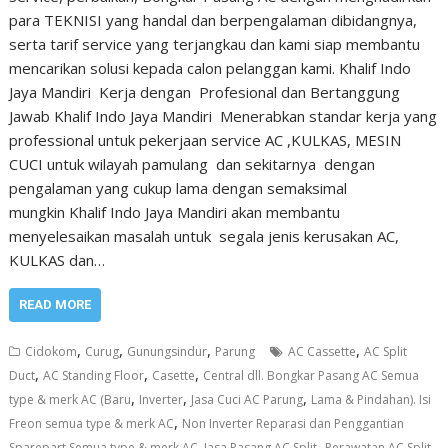
para TEKNISI yang handal dan berpengalaman dibidangnya,
serta tarif service yang terjangkau dan kami siap membantu
mencarikan solusi kepada calon pelanggan kami. Khalif Indo
Jaya Mandiri Kerja dengan Profesional dan Bertanggung
Jawab Khalif Indo Jaya Mandiri Menerabkan standar kerja yang
professional untuk pekerjaan service AC ,KULKAS, MESIN
CUCI untuk wilayah pamulang dan sekitarnya dengan
pengalaman yang cukup lama dengan semaksimal
mungkin Khalif Indo Jaya Mandiri akan membantu
menyelesaikan masalah untuk segala jenis kerusakan AC,
KULKAS dan…
READ MORE
,
,
,
,
Cidokom
Curug
Gunungsindur
Parung
AC Cassette
AC Split
,
,
,
Duct
AC Standing Floor
Casette
Central dll. Bongkar Pasang AC Semua
,
,
,
type & merk AC (Baru
Inverter
Jasa Cuci AC Parung
Lama & Pindahan). Isi
,
Freon semua type & merk AC
Non Inverter Reparasi dan Penggantian
,
,
Sparepart Semua type & merk AC. Jasa Pasang AC Split
Perawatan AC Split