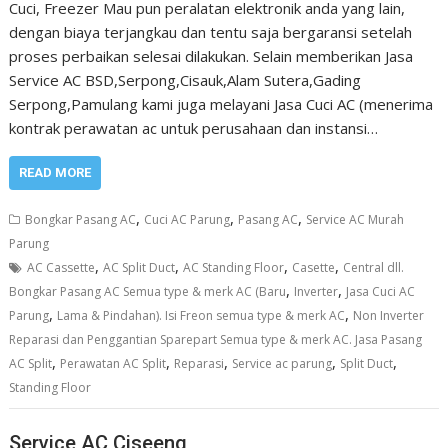
Cuci, Freezer Mau pun peralatan elektronik anda yang lain,
dengan biaya terjangkau dan tentu saja bergaransi setelah
proses perbaikan selesai dilakukan. Selain memberikan Jasa
Service AC BSD,Serpong,Cisauk,Alam Sutera,Gading
Serpong,Pamulang kami juga melayani Jasa Cuci AC (menerima
kontrak perawatan ac untuk perusahaan dan instansi…
READ MORE
,
,
,
Bongkar Pasang AC
Cuci AC Parung
Pasang AC
Service AC Murah
Parung
,
,
,
,
AC Cassette
AC Split Duct
AC Standing Floor
Casette
Central dll.
,
,
Bongkar Pasang AC Semua type & merk AC (Baru
Inverter
Jasa Cuci AC
,
,
Parung
Lama & Pindahan). Isi Freon semua type & merk AC
Non Inverter
Reparasi dan Penggantian Sparepart Semua type & merk AC. Jasa Pasang
,
,
,
,
,
AC Split
Perawatan AC Split
Reparasi
Service ac parung
Split Duct
Standing Floor
Service AC Ciseeng