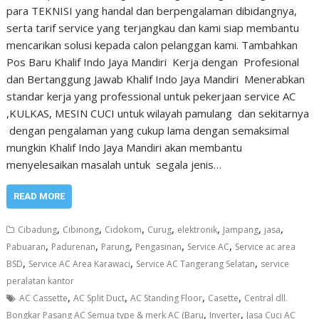
para TEKNISI yang handal dan berpengalaman dibidangnya,
serta tarif service yang terjangkau dan kami siap membantu
mencarikan solusi kepada calon pelanggan kami. Tambahkan
Pos Baru Khalif Indo Jaya Mandiri Kerja dengan Profesional
dan Bertanggung Jawab Khalif Indo Jaya Mandiri Menerabkan
standar kerja yang professional untuk pekerjaan service AC
,KULKAS, MESIN CUCI untuk wilayah pamulang dan sekitarnya
dengan pengalaman yang cukup lama dengan semaksimal
mungkin Khalif Indo Jaya Mandiri akan membantu
menyelesaikan masalah untuk segala jenis…
READ MORE
,
,
,
,
,
,
,
Cibadung
Cibinong
Cidokom
Curug
elektronik
Jampang
jasa
,
,
,
,
,
Pabuaran
Padurenan
Parung
Pengasinan
Service AC
Service ac area
,
,
,
BSD
Service AC Area Karawaci
Service AC Tangerang Selatan
service
peralatan kantor
,
,
,
,
AC Cassette
AC Split Duct
AC Standing Floor
Casette
Central dll.
,
,
Bongkar Pasang AC Semua type & merk AC (Baru
Inverter
Jasa Cuci AC