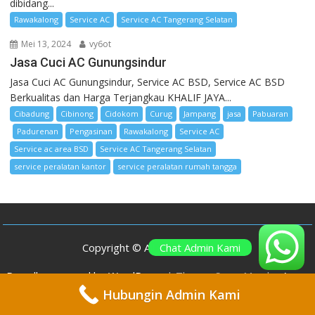
dibidang...
Rawakalong
Service AC
Service AC Tangerang Selatan
Mei 13, 2024
vy6ot
Jasa Cuci AC Gunungsindur
Jasa Cuci AC Gunungsindur, Service AC BSD, Service AC BSD
Berkualitas dan Harga Terjangkau KHALIF JAYA...
Cibadung
Cibinong
Cidokom
Curug
Jampang
jasa
Pabuaran
Padurenan
Pengasinan
Rawakalong
Service AC
Service ac area BSD
Service AC Tangerang Selatan
service peralatan kantor
service peralatan rumah tangga
Chat Admin Kami
Copyright © All rights reserved
Proudly powered by WordPress
|
Theme: SuperMag by
Acme
Themes
Hubungin Admin Kami