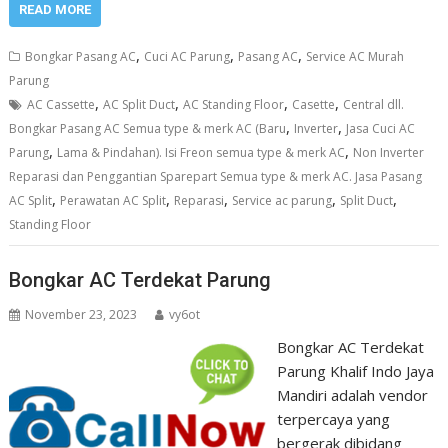
READ MORE
,
,
,
Bongkar Pasang AC
Cuci AC Parung
Pasang AC
Service AC Murah
Parung
,
,
,
,
AC Cassette
AC Split Duct
AC Standing Floor
Casette
Central dll.
,
,
Bongkar Pasang AC Semua type & merk AC (Baru
Inverter
Jasa Cuci AC
,
,
Parung
Lama & Pindahan). Isi Freon semua type & merk AC
Non Inverter
Reparasi dan Penggantian Sparepart Semua type & merk AC. Jasa Pasang
,
,
,
,
,
AC Split
Perawatan AC Split
Reparasi
Service ac parung
Split Duct
Standing Floor
Bongkar AC Terdekat Parung
November 23, 2023
vy6ot
Bongkar AC Terdekat
Parung Khalif Indo Jaya
Mandiri adalah vendor
terpercaya yang
bergerak dibidang