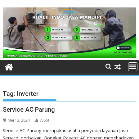
Skip
to
content
Tag:
Inverter
Service AC Parung
Mei 13, 2024
vy6ot
Service AC Parung merupakan usaha penyedia layanan Jasa
Service, perbaikan, Bongkar Pasang AC dengan menghadirkan