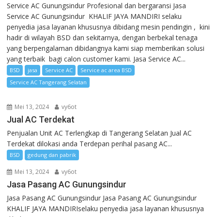
Service AC Gunungsindur Profesional dan bergaransi Jasa
Service AC Gunungsindur KHALIF JAYA MANDIRI selaku
penyedia jasa layanan khususnya dibidang mesin pendingin , kini
hadir di wilayah BSD dan sekitarnya, dengan berbekal tenaga
yang berpengalaman dibidangnya kami siap memberikan solusi
yang terbaik bagi calon customer kami. Jasa Service AC...
BSD
jasa
Service AC
Service ac area BSD
Service AC Tangerang Selatan
Mei 13, 2024
vy6ot
Jual AC Terdekat
Penjualan Unit AC Terlengkap di Tangerang Selatan Jual AC
Terdekat dilokasi anda Terdepan perihal pasang AC...
BSD
gedung dan pabrik
Mei 13, 2024
vy6ot
Jasa Pasang AC Gunungsindur
Jasa Pasang AC Gunungsindur Jasa Pasang AC Gunungsindur
KHALIF JAYA MANDIRIselaku penyedia jasa layanan khususnya