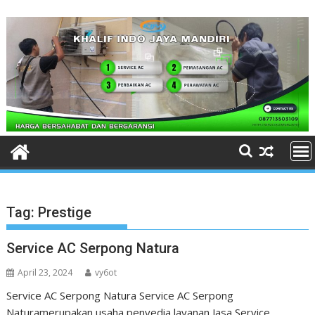
Skip
to
content
Tag:
Prestige
Service AC Serpong Natura
April 23, 2024
vy6ot
Service AC Serpong Natura Service AC Serpong
Naturamerupakan usaha penyedia layanan Jasa Service,