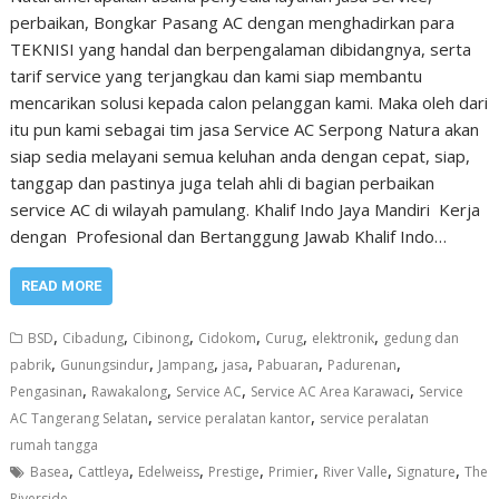
perbaikan, Bongkar Pasang AC dengan menghadirkan para
TEKNISI yang handal dan berpengalaman dibidangnya, serta
tarif service yang terjangkau dan kami siap membantu
mencarikan solusi kepada calon pelanggan kami. Maka oleh dari
itu pun kami sebagai tim jasa Service AC Serpong Natura akan
siap sedia melayani semua keluhan anda dengan cepat, siap,
tanggap dan pastinya juga telah ahli di bagian perbaikan
service AC di wilayah pamulang. Khalif Indo Jaya Mandiri Kerja
dengan Profesional dan Bertanggung Jawab Khalif Indo…
READ MORE
,
,
,
,
,
,
BSD
Cibadung
Cibinong
Cidokom
Curug
elektronik
gedung dan
,
,
,
,
,
,
pabrik
Gunungsindur
Jampang
jasa
Pabuaran
Padurenan
,
,
,
,
Pengasinan
Rawakalong
Service AC
Service AC Area Karawaci
Service
,
,
AC Tangerang Selatan
service peralatan kantor
service peralatan
rumah tangga
,
,
,
,
,
,
,
Basea
Cattleya
Edelweiss
Prestige
Primier
River Valle
Signature
The
Riverside