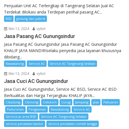
Penjualan Unit AC Terlengkap di Tangerang Selatan Jual AC
Terdekat dilokasi anda Terdepan perihal pasang AC...
BSD
gedung dan pabrik
Mei 13, 2024
vy6ot
Jasa Pasang AC Gunungsindur
Jasa Pasang AC Gunungsindur Jasa Pasang AC Gunungsindur
KHALIF JAYA MANDIRIselaku penyedia jasa layanan khususnya
dibidang...
Rawakalong
Service AC
Service AC Tangerang Selatan
Mei 13, 2024
vy6ot
Jasa Cuci AC Gunungsindur
Jasa Cuci AC Gunungsindur, Service AC BSD, Service AC BSD
Berkualitas dan Harga Terjangkau KHALIF JAYA...
Cibadung
Cibinong
Cidokom
Curug
Jampang
jasa
Pabuaran
Padurenan
Pengasinan
Rawakalong
Service AC
Service ac area BSD
Service AC Tangerang Selatan
service peralatan kantor
service peralatan rumah tangga