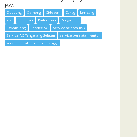
JAYA...
Cibadung
Cibinong
Cidokom
Curug
Jampang
jasa
Pabuaran
Padurenan
Pengasinan
Rawakalong
Service AC
Service ac area BSD
Service AC Tangerang Selatan
service peralatan kantor
service peralatan rumah tangga