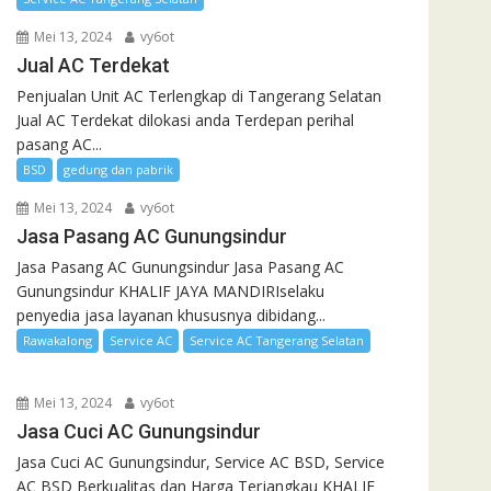
Mei 13, 2024
vy6ot
Jual AC Terdekat
Penjualan Unit AC Terlengkap di Tangerang Selatan
Jual AC Terdekat dilokasi anda Terdepan perihal
pasang AC...
BSD
gedung dan pabrik
Mei 13, 2024
vy6ot
Jasa Pasang AC Gunungsindur
Jasa Pasang AC Gunungsindur Jasa Pasang AC
Gunungsindur KHALIF JAYA MANDIRIselaku
penyedia jasa layanan khususnya dibidang...
Rawakalong
Service AC
Service AC Tangerang Selatan
Mei 13, 2024
vy6ot
Jasa Cuci AC Gunungsindur
Jasa Cuci AC Gunungsindur, Service AC BSD, Service
AC BSD Berkualitas dan Harga Terjangkau KHALIF