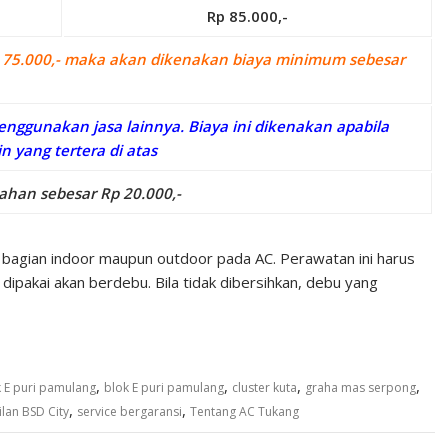
Rp 85.000,-
 Rp 75.000,- maka akan dikenakan biaya minimum sebesar
nggunakan jasa lainnya. Biaya ini dikenakan apabila
n yang tertera di atas
han sebesar Rp 20.000,-
 bagian indoor maupun outdoor pada AC. Perawatan ini harus
dipakai akan berdebu. Bila tidak dibersihkan, debu yang
,
,
,
,
 E puri pamulang
blok E puri pamulang
cluster kuta
graha mas serpong
,
,
lan BSD City
service bergaransi
Tentang AC Tukang