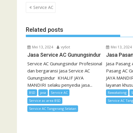
Navigasi
Service AC
pos
Related posts
Mei 13, 2024
vy6ot
Mei 13, 2024
Jasa Service AC Gunungsindur
Jasa Pasa
Service AC Gunungsindur Profesional
Jasa Pasang 
dan bergaransi Jasa Service AC
Pasang AC G
Gunungsindur KHALIF JAYA
JAYA MANDIRI
MANDIRI selaku penyedia jasa...
layanan khusu
BSD
jasa
Service AC
Rawakalong
S
Service ac area BSD
Service AC Tan
Service AC Tangerang Selatan