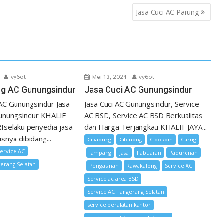
Jasa Cuci AC Parung
vy6ot
Mei 13, 2024
vy6ot
ng AC Gunungsindur
Jasa Cuci AC Gunungsindur
AC Gunungsindur Jasa
Jasa Cuci AC Gunungsindur, Service
unungsindur KHALIF
AC BSD, Service AC BSD Berkualitas
selaku penyedia jasa
dan Harga Terjangkau KHALIF JAYA...
snya dibidang...
Cibadung
Cibinong
Cidokom
Curug
ervice AC
Jampang
jasa
Pabuaran
Padurenan
gerang Selatan
Pengasinan
Rawakalong
Service AC
Service ac area BSD
Service AC Tangerang Selatan
service peralatan kantor