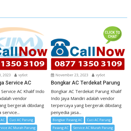
, 2023
vy6ot
November 23, 2023
vy6ot
ga Service AC
Bongkar AC Terdekat Parung
Service AC Khalif Indo
Bongkar AC Terdekat Parung Khalif
 adalah vendor
Indo Jaya Mandiri adalah vendor
ang bergerak dibidang
terpercaya yang bergerak dibidang
 service...
penyedia jasa...
 AC
Cuci AC Parung
Bongkar Pasang AC
Cuci AC Parung
rvice AC Murah Parung
Pasang AC
Service AC Murah Parung