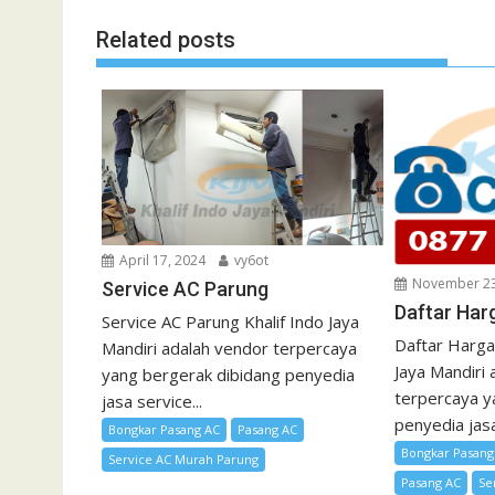
Related posts
April 17, 2024
vy6ot
November 23
Service AC Parung
Daftar Har
Service AC Parung Khalif Indo Jaya
Daftar Harga 
Mandiri adalah vendor terpercaya
Jaya Mandiri
yang bergerak dibidang penyedia
terpercaya y
jasa service...
penyedia jasa
Bongkar Pasang AC
Pasang AC
Bongkar Pasang
Service AC Murah Parung
Pasang AC
Se