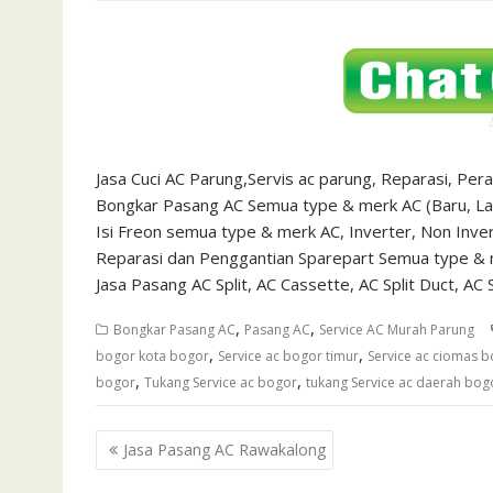
Jasa Cuci AC Parung,Servis ac parung, Reparasi, Perawa
Bongkar Pasang AC Semua type & merk AC (Baru, La
Isi Freon semua type & merk AC, Inverter, Non Inve
Reparasi dan Penggantian Sparepart Semua type & 
Jasa Pasang AC Split, AC Cassette, AC Split Duct, AC 
,
,
Bongkar Pasang AC
Pasang AC
Service AC Murah Parung
,
,
bogor kota bogor
Service ac bogor timur
Service ac ciomas 
,
,
bogor
Tukang Service ac bogor
tukang Service ac daerah bog
Navigasi
Jasa Pasang AC Rawakalong
pos