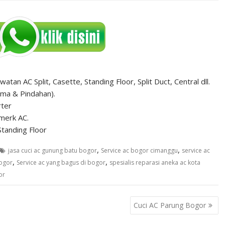
tan AC Split, Casette, Standing Floor, Split Duct, Central dll.
ma & Pindahan).
rter
merk AC.
Standing Floor
,
,
jasa cuci ac gunung batu bogor
Service ac bogor cimanggu
service ac
,
,
bogor
Service ac yang bagus di bogor
spesialis reparasi aneka ac kota
or
Cuci AC Parung Bogor