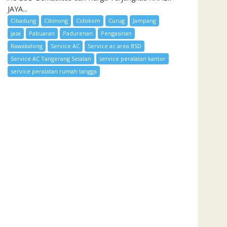
JAYA...
Cibadung
Cibinong
Cidokom
Curug
Jampang
jasa
Pabuaran
Padurenan
Pengasinan
Rawakalong
Service AC
Service ac area BSD
Service AC Tangerang Selatan
service peralatan kantor
service peralatan rumah tangga