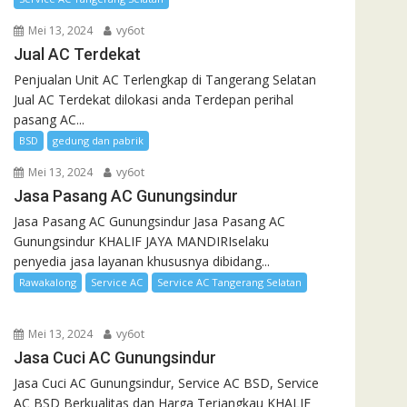
Mei 13, 2024
vy6ot
Jual AC Terdekat
Penjualan Unit AC Terlengkap di Tangerang Selatan
Jual AC Terdekat dilokasi anda Terdepan perihal
pasang AC...
BSD
gedung dan pabrik
Mei 13, 2024
vy6ot
Jasa Pasang AC Gunungsindur
Jasa Pasang AC Gunungsindur Jasa Pasang AC
Gunungsindur KHALIF JAYA MANDIRIselaku
penyedia jasa layanan khususnya dibidang...
Rawakalong
Service AC
Service AC Tangerang Selatan
Mei 13, 2024
vy6ot
Jasa Cuci AC Gunungsindur
Jasa Cuci AC Gunungsindur, Service AC BSD, Service
AC BSD Berkualitas dan Harga Terjangkau KHALIF