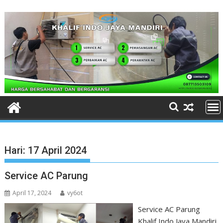
Skip
to
content
Hari:
17 April 2024
Service AC Parung
April 17, 2024
vy6ot
Service AC Parung
Khalif Indo Jaya Mandiri