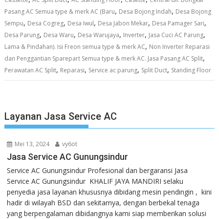
,
,
Pasang AC Semua type & merk AC (Baru
Desa Bojong Indah
Desa Bojong
,
,
,
,
,
Sempu
Desa Cogreg
Desa Iwul
Desa Jabon Mekar
Desa Pamager Sari
,
,
,
,
,
Desa Parung
Desa Waru
Desa Warujaya
Inverter
Jasa Cuci AC Parung
,
Lama & Pindahan). Isi Freon semua type & merk AC
Non Inverter Reparasi
,
dan Penggantian Sparepart Semua type & merk AC. Jasa Pasang AC Split
,
,
,
,
Perawatan AC Split
Reparasi
Service ac parung
Split Duct
Standing Floor
Layanan Jasa Service AC
Mei 13, 2024
vy6ot
Jasa Service AC Gunungsindur
Service AC Gunungsindur Profesional dan bergaransi Jasa
Service AC Gunungsindur KHALIF JAYA MANDIRI selaku
penyedia jasa layanan khususnya dibidang mesin pendingin , kini
hadir di wilayah BSD dan sekitarnya, dengan berbekal tenaga
yang berpengalaman dibidangnya kami siap memberikan solusi