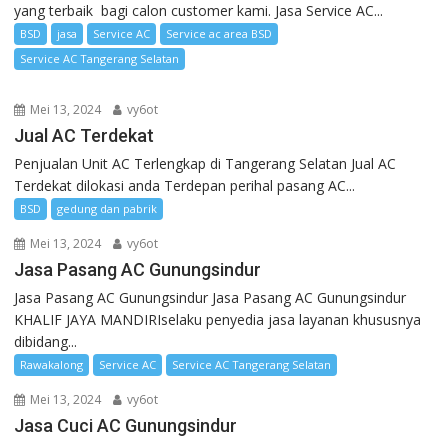
yang terbaik bagi calon customer kami. Jasa Service AC...
BSD
jasa
Service AC
Service ac area BSD
Service AC Tangerang Selatan
Mei 13, 2024
vy6ot
Jual AC Terdekat
Penjualan Unit AC Terlengkap di Tangerang Selatan Jual AC
Terdekat dilokasi anda Terdepan perihal pasang AC...
BSD
gedung dan pabrik
Mei 13, 2024
vy6ot
Jasa Pasang AC Gunungsindur
Jasa Pasang AC Gunungsindur Jasa Pasang AC Gunungsindur
KHALIF JAYA MANDIRIselaku penyedia jasa layanan khususnya
dibidang...
Rawakalong
Service AC
Service AC Tangerang Selatan
Mei 13, 2024
vy6ot
Jasa Cuci AC Gunungsindur