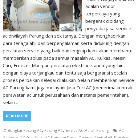
adalah vendor
terpercaya yang
bergerak dibidang
penyedia jasa service
ac diwilayah Parung dan sekitarnya. Dengan menghadirkan
para tenaga ahli dan berpengalaman serta didukung dengan
peralatan service yang baik dan lengkap kami akan membantu
memberikan solusi pada semua masalah AC, Kulkas, Mesin
Cuci, Freezer Mau pun peralatan elektronik anda yang lain,
dengan biaya terjangkau dan tentu saja bergaransi setelah
proses perbaikan selesai dilakukan. Selain memberikan Service
AC Parung kami juga melayani Jasa Cuci AC (menerima kontrak
perawatan ac untuk perusahaan dan instansi pemerintahan),
selain…
READ MORE
,
,
Bongkar Pasang AC
Pasang AC
Service AC Murah Parung
AC
,
,
,
,
Cassette
AC Split Duct
AC Standing Floor
Casette
Central dll. Bongkar