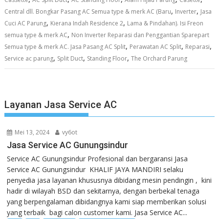
,
,
Central dll. Bongkar Pasang AC Semua type & merk AC (Baru
Inverter
Jasa
,
,
Cuci AC Parung
Kierana Indah Residence 2
Lama & Pindahan). Isi Freon
,
semua type & merk AC
Non Inverter Reparasi dan Penggantian Sparepart
,
,
,
Semua type & merk AC. Jasa Pasang AC Split
Perawatan AC Split
Reparasi
,
,
,
Service ac parung
Split Duct
Standing Floor
The Orchard Parung
Layanan Jasa Service AC
Mei 13, 2024
vy6ot
Jasa Service AC Gunungsindur
Service AC Gunungsindur Profesional dan bergaransi Jasa
Service AC Gunungsindur KHALIF JAYA MANDIRI selaku
penyedia jasa layanan khususnya dibidang mesin pendingin , kini
hadir di wilayah BSD dan sekitarnya, dengan berbekal tenaga
yang berpengalaman dibidangnya kami siap memberikan solusi
yang terbaik bagi calon customer kami. Jasa Service AC...