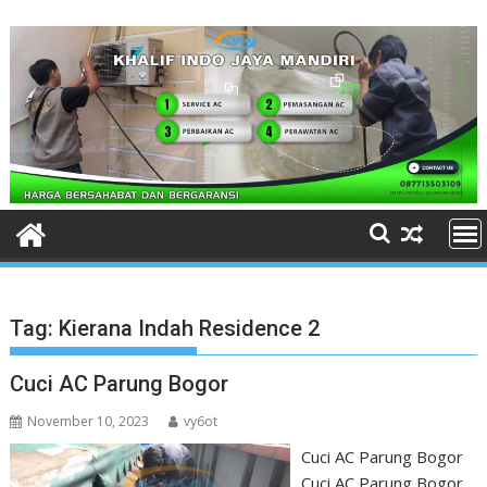
Skip
to
content
Tag:
Kierana Indah Residence 2
Cuci AC Parung Bogor
November 10, 2023
vy6ot
Cuci AC Parung Bogor
Cuci AC Parung Bogor